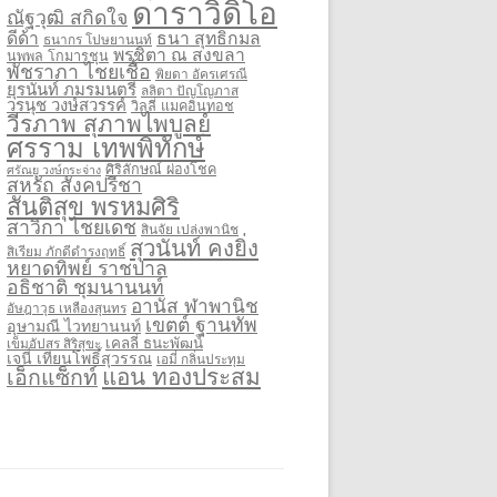
ดาราวิดิโอ
ณัฐวุฒิ สกิดใจ
ดีด้า
ธนา สุทธิกมล
ธนากร โปษยานนท์
พรชิตา ณ สงขลา
นพพล โกมารชุน
พัชราภา ไชยเชื้อ
พิยดา อัครเศรณี
ยุรนันท์ ภมรมนตรี
ลลิตา ปัญโญภาส
วรนุช วงษ์สวรรค์
วิลลี่ แมคอินทอช
วีรภาพ สุภาพไพบูลย์
ศรราม เทพพิทักษ์
ศิริลักษณ์ ผ่องโชค
ศรัณยู วงษ์กระจ่าง
สหรัถ สังคปรีชา
สันติสุข พรหมศิริ
สาวิกา ไชยเดช
สินจัย เปล่งพานิช
สุวนันท์ คงยิ่ง
สิเรียม ภักดีดำรงฤทธิ์
หยาดทิพย์ ราชปาล
อธิชาติ ชุมนานนท์
อานัส ฬาพานิช
อัษฎาวุธ เหลืองสุนทร
เขตต์ ฐานทัพ
อุษามณี ไวทยานนท์
เคลลี่ ธนะพัฒน์
เข็มอัปสร สิริสุขะ
เจนี่ เทียนโพธิ์สุวรรณ
เอมี่ กลิ่นประทุม
แอน ทองประสม
เอ็กแซ็กท์