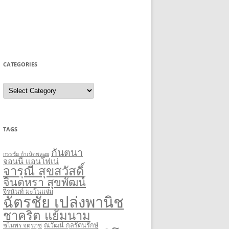
CATEGORIES
Categories
TAGS
กันตนา
กรรชัย กำเนิดพลอย
จอนนี่ แอนโฟเน่
จารุณี สุขสวัสดิ์
จินตหรา สุขพัฒน์
จีรนันท์ มะโนแจ่ม
ฉัตรชัย เปล่งพานิช
ชาคริต แย้มนาม
ชไมพร จตุรภุช
ณวัฒน์ กุลรัตนรักษ์