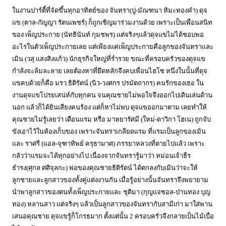
ในงานปาร์ตี้ที่จัดขึ้นทุกอาทิตย์ของ จันทรา(ปู-มัณฑนา หิมะทองคำ) ดุจ
แข (ตาล-กัญญา รัตนเพชร์) ก็ถูกเชิญมาร่วมงานด้วย เพราะเป็นเพื่อนสนิท
ของ เพ็ญประกาย (นัทธินันท์ กุมชพร) แต่จริงๆแล้วดุจแขไม่ได้ชอบพอ
อะไรในตัวเพ็ญประกายเลย แต่เพียงแค่เพ็ญประกายคือลูกของจันทราและ
เมิน (วสุ แสงสิงแก้ว) นักธุรกิจใหญ่ที่ร่ำรวย ขณะที่ครอบครัวของดุจแข
กำลังจะล้มละลาย เลยต้องหาที่ยึดหลักจึงคบเพื่อนไฮโซ หนึ่งในนั้นที่ดุจ
แขคบด้วยก็คือ มรว.ธิติรัตน์ (นิว-วงศกร ปรมัตถากร) คนรักของเธอ ใน
งานดุจแขโปรยเสน่ห์กับทุกคน จนคุณชายไม่พอใจจึงออกไปเดินเล่นด้าน
นอก แล้วก็ได้ยินเสียงคนร้อง แต่ก็หาไม่พบ ดุจแขออกมาตาม เลยทำให้
คุณชายไม่รู้เลยว่า เดือนแรม หรือ มาหยารัศมี (ใหม่-ดาวิกา โฮเน) ถูกจับ
ขังเอาไว้ในห้องเก็บของ เพราะจันทราเกลียดแรม ที่แรมเป็นลูกของเมิน
และ ราศรี (แอล-จุฑาทิพย์ ครุธามาศ) ภรรยาหลวงที่ตายไปแล้ว เพราะ
กลัวว่าแรมจะได้ทุกอย่างไป เนื่องจากจันทรารู้มาว่า หม่อนเจ้าธีร
ธำรง(ศุกล ศศิจุลกะ) พ่อของคุณชายธิติรัตน์ ได้ตกลงกับเมินว่าจะให้
ลูกชายและลูกสาวของทั้งคู่แต่งงานกัน เมื่อรู้อย่างนั้นจันทราจึงพยายาม
นำพาลูกสาวของตนทั้งเพ็ญประกายและ ชุติมา (กุญแจซอล-ป่านทอง บุญ
ทอง) หลานสาว แต่จริงๆ แล้วเป็นลูกสาวของจันทรากับสามีเก่า มาใส่พาน
เสนอคุณชาย ดุจแขรู้ก็โกรธมาก ตั้งแต่นั้น 2 ครอบครัวจึงกลายเป็นไม้เบื่อ