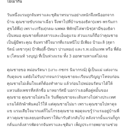
ไม้เมากัน
วันหนึ่งแรมถูกจันทราและชุติมาทรมานอย่างหนักจึงหนีออกจาก
บ้าน คุณชายขับรถมาเฉี่ยว จึงพาไปที่บ้านของธิดา(แพร-พรรัมภา
สุขได้พึ่ง) เพราะเกรียง(กลม-นพพล พิทักษ์โล่พานิช)สามีของธิดา
เป็นหมอ คุณชายทั้งสงสารและเอ็นดูแรม ส่วนแรมก็ถือว่าคุณชาย
เป็นผู้มีพระคุณ จันทราดีใจมากที่แรมหนีไป มีเพียง ป้ามะลิ (สุดา
รัตน์ เดชากุล) ป้าพิม(ดี้-ปัทมา ปานทอง) และร.ท.แม้นเทพ หรือ พี่ต้อ
ม (โตนนท์ วงบุญ) ที่เป็นห่วงแรม ทั้ง 3 ออกตามหาแต่ไม่เจอ
คุณชายขอ หม่อนรัตนา (เงาะ-กชกร นิมากรณ์) ผู้เป็นแม่ แต่งงาน
กับดุจแข แต่ยังไม่รับปากจนกว่าคุณชายจะเรียนปริญญาโทจบก่อน
คุณชายไม่เต็มใจแต่ก็ต้องทำตาม แล้วก่อนไปหม่อนรัตนาได้ให้
แหวนฝังเพชรที่สลักชื่อ มาหยารัศมี บอกว่าเธอคือคู่หมั้นของ
คุณชาย คุณชายไม่สนใจ วันที่คุณชายจะเดินทางไปต่างประเทศ
แรมได้ถักผ้าพันคอไว้ให้ แต่คุณชายไม่มา เพราะคุณชายไปหาดุจ
แข แรมเสียใจมากแต่ก็ไม่โกรธคุณชาย พอดุจแขรู้ว่าแรมอยู่บ้านพี่
สาวคุณชายเลยบอกจันทราให้มารับตัวกลับไป หลังจากนั้นแรมก็ถูก
กลั่นแกล้งสารพัดจากจันทราและชุติมา เพ็ญประกายพยายามช่วย