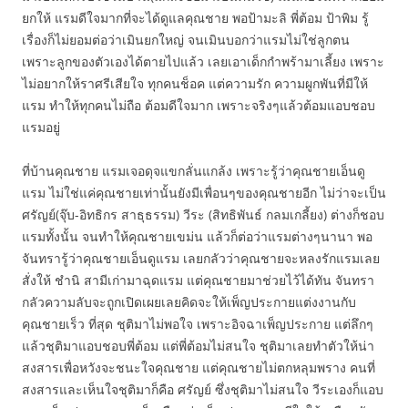
ยกให้ แรมดีใจมากที่จะได้ดูแลคุณชาย พอป้ามะลิ พี่ต้อม ป้าพิม รู้
เรื่องก็ไม่ยอมต่อว่าเมินยกใหญ่ จนเมินบอกว่าแรมไม่ใช่ลูกตน
เพราะลูกของตัวเองได้ตายไปแล้ว เลยเอาเด็กกำพร้ามาเลี้ยง เพราะ
ไม่อยากให้ราศรีเสียใจ ทุกคนช็อค แต่ความรัก ความผูกพันที่มีให้
แรม ทำให้ทุกคนไม่ถือ ต้อมดีใจมาก เพราะจริงๆแล้วต้อมแอบชอบ
แรมอยู่
ที่บ้านคุณชาย แรมเจอดุจแขกลั่นแกล้ง เพราะรู้ว่าคุณชายเอ็นดู
แรม ไม่ใช่แค่คุณชายเท่านั้นยังมีเพื่อนๆของคุณชายอีก ไม่ว่าจะเป็น
ศรัญย์(จุ๊บ-อิทธิกร สาธุธรรม) วีระ (สิทธิพันธ์ กลมเกลี้ยง) ต่างก็ชอบ
แรมทั้งนั้น จนทำให้คุณชายเขม่น แล้วก็ต่อว่าแรมต่างๆนานา พอ
จันทรารู้ว่าคุณชายเอ็นดูแรม เลยกลัวว่าคุณชายจะหลงรักแรมเลย
สั่งให้ ชำนิ สามีเก่ามาฉุดแรม แต่คุณชายมาช่วยไว้ได้ทัน จันทรา
กลัวความลับจะถูกเปิดเผยเลยคิดจะให้เพ็ญประกายแต่งงานกับ
คุณชายเร็ว ที่สุด ชุติมาไม่พอใจ เพราะอิจฉาเพ็ญประกาย แต่ลึกๆ
แล้วชุติมาแอบชอบพี่ต้อม แต่พี่ต้อมไม่สนใจ ชุติมาเลยทำตัวให้น่า
สงสารเพื่อหวังจะชนะใจคุณชาย แต่คุณชายไม่ตกหลุมพราง คนที่
สงสารและเห็นใจชุติมาก็คือ ศรัญย์ ซึ่งชุติมาไม่สนใจ วีระเองก็แอบ