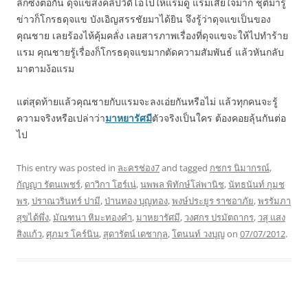
ลึกซึ้งต่อกัน ดุจแขส่งคลิปวิดีโอไปให้แรมดู แรมเสียใจมาก ชุติมารู้
ข่าวก็โกรธดุจแข บังเอิญสรรชัยมาได้ยิน จึงรู้ว่าดุจแขเป็นของ
คุณชาย เลยร้องไห้คุ้มคลั่ง เลยสารภาพเรื่องที่ดุจแขจะให้ไปทำร้าย
แรม คุณชายรู้เรื่องก็โกรธดุจแขมากตัดความสัมพันธ์ แล้วหันกลับ
มาตามง้อแรม
แต่สุดท้ายแล้วคุณชายกับแรมจะลงเอ่ยกันหรือไม่ แล้วทุกคนจะรู้
ความจริงหรือเปล่าว่า
มาหยารัศมี
ตัวจริงเป็นใคร ต้องคอยลุ้นกันต่อ
ไป
This entry was posted in
ละครช่อง7
and tagged
กชกร นิมากรณ์
,
กัญญา รัตนเพชร์
,
ดาวิกา โฮร์เน่
,
นพพล พิทักษ์โล่พานิช
,
นัทธนันท์ กุมช
พร
,
ปราณวรินทร์ ปามี
,
ป่านทอง บุญทอง
,
พงษ์ประยูร ราชอาภัย
,
พรรัมภา
สุขได้พึ่ง
,
มัณฑนา หิมะทองคำ
,
มาหยารัศมี
,
วงศกร ปรมัตถากร
,
วสุ แสง
สิงแก้ว
,
ศุภมร โคร์นิน
,
สุดารัตน์ เดชากุล
,
โตนนท์ วงบุญ
on
07/07/2012
.