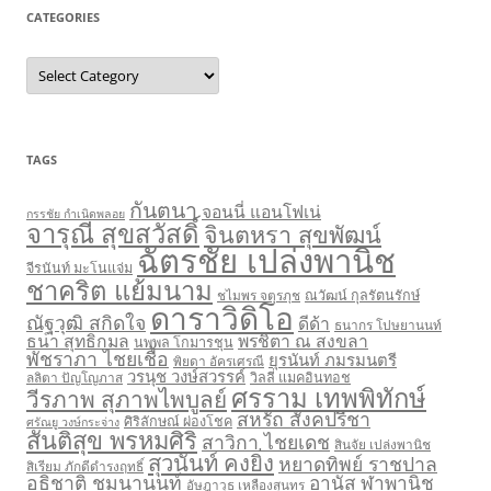
CATEGORIES
C
a
t
e
g
o
r
TAGS
i
e
s
กันตนา
จอนนี่ แอนโฟเน่
กรรชัย กำเนิดพลอย
จารุณี สุขสวัสดิ์
จินตหรา สุขพัฒน์
ฉัตรชัย เปล่งพานิช
จีรนันท์ มะโนแจ่ม
ชาคริต แย้มนาม
ชไมพร จตุรภุช
ณวัฒน์ กุลรัตนรักษ์
ดาราวิดิโอ
ณัฐวุฒิ สกิดใจ
ดีด้า
ธนากร โปษยานนท์
ธนา สุทธิกมล
พรชิตา ณ สงขลา
นพพล โกมารชุน
พัชราภา ไชยเชื้อ
ยุรนันท์ ภมรมนตรี
พิยดา อัครเศรณี
วรนุช วงษ์สวรรค์
ลลิตา ปัญโญภาส
วิลลี่ แมคอินทอช
ศรราม เทพพิทักษ์
วีรภาพ สุภาพไพบูลย์
สหรัถ สังคปรีชา
ศิริลักษณ์ ผ่องโชค
ศรัณยู วงษ์กระจ่าง
สันติสุข พรหมศิริ
สาวิกา ไชยเดช
สินจัย เปล่งพานิช
สุวนันท์ คงยิ่ง
หยาดทิพย์ ราชปาล
สิเรียม ภักดีดำรงฤทธิ์
อธิชาติ ชุมนานนท์
อานัส ฬาพานิช
อัษฎาวุธ เหลืองสุนทร