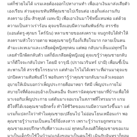
แต่ก็ช่วยไม่ได้ แรมเลยต้องออกไปหางานทำ เพื่อเอาเงินมาส่งเสียตัว
เองเรียน ส่วนดุจแขทันทีที่คุณชายไปเรียนต่อ เธอก็แต่งงานกับ
สงคราม (อั๋น-สิรคุปต์ เมทะนี) เพื่อเอาเงินมาใช้หนี้แทนพ่อ แต่ด้วย
ความเป็นสาวเร่าร้อน ดุจแขจึงแอบมีความสัมพันธ์กับ สรรชัย
(แอนด์ดรู-ศุภมร โคร์นิน) หลานชายของสงคราม จนถูกจับได้ทำให้
สงครามหัวใจวายตาย พอคุณชายรู้เรื่องก็เสียใจมาก กลายเป็นคน
สำมะเลเทเมาและเกลียดผู้หญิงทุกคน แต่พอ กลับมาเห็นแม่ทุกข์ใจ
เลยสำนึกผิดกลับตัว แต่ก็ยังเกลียดผู้หญิงอยู่ ดุจแขรู้ว่าคุณชายกลับ
มาก็ดีใจจะกลับไปหา โดยมี จารุณี (ปราณวรินทร์ ปามี) เพื่อนซี้เป็น
สะพานให้ สรรชัยโกรธมาก แต่ทำอะไรไม่ได้เพราะที่ผ่านมาดุจแข
ปกปิดความสัมพันธ์ไว้ พอจันทรารู้ว่าคุณชายกลับมาแล้วเลยออก
อุบายให้เมินบอกว่าเพ็ญประกายคือมาหยา รัศมี เพ็ญประกายไม่
สบายใจที่ต้องแอบอ้างเป็นคนอื่น จันทรานัดคุณชายมาที่บ้านเพื่อให้
มาเจอกับเพ็ญประกาย แต่ดันมาเจอแรมในสภาพที่โทรมมาก แรม
ดีใจที่ได้เจอคุณชายอีกครั้ง ทำให้ชีวิตของแรมมีความหวังขึ้นมา แต่
แรมก็แปลกใจว่าทำไมคุณชายเปลี่ยนไป ไม่อ่อนโยนเหมือนเก่า พอ
คุณชายรู้ว่าแรมเป็นคนใช้ก็ยิ่งสงสาร เพราะรู้ว่าแรมถูกทรมาน
คุณชายเลยปรึกษากับพี่สาวและแม่ ทุกคนก็ลงมติให้คุณชายขอแรม
มาเป็นเด็กรับใช้ในบ้าน(แกล้งขอมาเป็นคนใช้) เมินกับจันทราก็ยอม