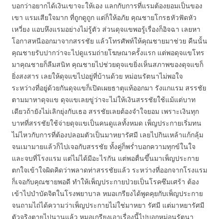
บอกว่าอยากได้เงินเขาจะให้เอง แลกกับการที่แรมต้องยอมเป็นของ
เขา แรมเสียใจมาก ที่ถูกดูถูก แต่ก็ให้อภัย คุณชายโกรธหัวฟัดหัว
เหวี่ยง แอบหึงแรมอย่างไม่รู้ตัว ส่วนดุจแขพอรู้เรื่องก็อิจฉา เลยหา
โอกาสหนีออกมาจากสรรชัย แล้วโทรศัพท์ให้คุณชายมาช่วย คืนนั้น
คุณชายรับปากว่าจะไปดูแรมถ่ายโฆษณาครั้งแรก แต่พอดุจแขโทร
มาคุณชายก็ลืมสนิท คุณชายไปช่วยดุจแขยิ่งเห็นสภาพของดุจแขก็
ยิ่งสงสาร เลยให้ดุจแขไปอยู่ที่บ้านด้วย หม่อนรัตนาไม่พอใจ
ระหว่างที่อยู่ด้วยกันดุจแขก็เปิดเผยธาตุแท้ออกมา รังแกแรม สรรชัย
ตามมาหาดุจแข ดุจแขเลยขู่ว่าจะไม่ให้เงินสรรชัยใช้แม้แต่บาท
เดียวถ้ายังไม่เลิกยุ่งกับเธอ สรรชัยเลยต้องจำใจยอม เพราะเงินทุก
บาทที่สรรชัยใช้จ่ายดุจแขเป็นคนดูแลทั้งหมด เพ็ญประกายเริ่มทน
ไม่ไหวกับการที่ต้องปลอมตัวเป็นมาหยารัศมี เลยไปกินเหล้าแก้กลุ้ม
จนเมามายแล้วก็ไปเจอกับสรรชัย ทั้งคู่ก็พร่ำบอกความทุกข์ในใจ
และจบที่โรงแรม แต่ไม่ได้มีอะไรกัน แต่พอตื่นขึ้นมาเพ็ญประกาย
ตกใจเข้าใจผิดคิดว่าพลาดท่าสรรชัยแล้ว ระหว่างที่ออกจากโรงแรม
ก็เจอกับคุณชายพอดี ทำให้เพ็ญประกายป่วยเป็นโรคซึมเศร้า ต้อง
เข้าไปบำบัดจิตในโรงพยาบาล หมอเกรียงได้พูดคุยกับเพ็ญประกาย
จนถามไถ่ได้ความว่าเพ็ญประกายไม่ใช่มาหยา รัศมี แต่มาหยารัศมี
ตัวจริงตายไปนานแล้ว หมอเกรียงเอาเรื่องนี้ไปบอกหม่อนรัตนา