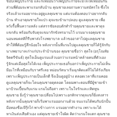
ชอบเพ็ญประกาย และก็เหมือนว่าเพ็ญประกายจะมีใจให้เหมือนกัน
ส่วนพี่ต้อมจะพาแรมกลับบ้าน คุณชายเลยถามความสมัครใจ ซึ่งใจ
จริงแล้วแรมอยากจะอยู่ดูแลคุณชาย แต่แรมต้องตอบว่าอยากกลับ
บ้าน ทำเอาคุณชายใจแป่ว ดุจแขเข้ามาปลอบ ดูแลคุณชาย เพื่อ
หวังรื้อฟื้นความหลัง แต่สรรชัยลอบดักทำร้ายคุณชายและพาดุจ
แขกลับ พร้อมกับจับดุจแขมากักขังทรมานไว้ แรมมาเจอคุณชาย
นอนหมดสติก็รีบพาส่งโรงพยาบาล แล้วขออาสาไปดูแลคุณชาย
ทำให้พี่ต้อมรู้สึกน้อยใจ หลังจากนั้นที่แรมไปดูแลคุณชายก็ได้รู้จักกับ
นางพยาบาลเก่าแก่ประจำบ้านของ คุณชายชื่อว่า สุดใจ (อรุโณทัย
จิตตรีขันธ์) สุดใจเอ็นดูแรมแล้วบอกว่าแรมหน้าคล้ายคนที่ตัวเอง
รู้จักแต่เมื่อสุดใจได้เจอ เพ็ญประกายเธอก็บอกว่าเพ็ญประกายไม่เห็น
มีอะไรที่เหมือนกับราศรีเลย หม่อนรัตนาเริ่มฉุกคิดแต่ก็ไม่ได้รังเกียจ
เพราะเพ็ญประกายเป็นเด็กดี จึงเอ็นดูอยู่บ้าง ตลอดเวลาที่แรมคอย
ดูแลคุณชายก็จะโดนคุณชายดุตลอด โดยฌพาะตอนที่มีผู้ชายเข้า
มาป้วนเปี้ยนกับแรม แรมไม่ถือสา เพราะในใจรักและเทิดทูน
คุณชาย ยิ่งรู้ว่าคุณชายเปลี่ยนไปเพราะอกหักจากดุจแขก็ยิ่งสงสาร
หลังจากนั้นคุณชายก็เริ่มพาแรมออกงานด้วย จนแรมได้พบกับนักปั้น
มือทองชื่อเจ๊กุ๊กไก่ พาเข้าวงการ แรมอยากทำงาน เพราะจะได้
หาเงินส่งเสียตัวเอง แต่คุณชายเข้าใจผิด คิดว่าแรมใจแตก คุณชาย