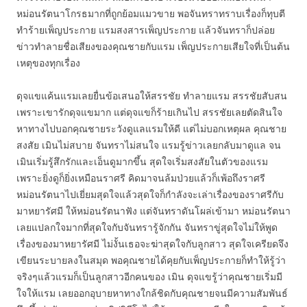
หม่อนรัตนาโกรธมากที่ถูกย้อมแมวขาย พอจันทราทราบเรื่องก็ทุบตี
ทำร้ายเพ็ญประกาย แรมสงสารเพ็ญประกาย แล้วจันทราก็ปล่อย
ข่าวทำลายชื่อเสียงของคุณชายกับแรม เพ็ญประกายเสียใจที่เป็นต้น
เหตุของทุกเรื่อง
ดุจแขแค้นแรมเลยยื่นข้อเสนอให้สรรชัย ทำลายแรม สรรชัยสับสน
เพราะเขารักดุจแขมาก แต่ดุจแขก็ร้ายเกินไป สรรชัยเลยตัดสินใจ
หาทางไปบอกคุณชายระวังดูแลแรมให้ดี แต่ไม่บอกเหตุผล คุณชาย
สงสัย เมินไม่สบาย จันทราไม่สนใจ แรมรู้ข่าวเลยกลับมาดูแล จน
เมินเริ่มรู้สึกรักและเอ็นดูมากขึ้น สุดใจเริ่มสงสัยในตัวของแรม
เพราะยิ่งดูก็ยิ่งเหมือนราศรี คิดมาจนล้มป่วยแล้วก็เพ้อถึงราศรี
หม่อนรัตนาไปเยี่ยมสุดใจแล้วสุดใจก็กำลังจะเล่าเรื่องของราศรีกับ
มาหยารัศมี ให้หม่อนรัตนาฟัง แต่จันทราดันโผล่เข้ามา หม่อนรัตนา
เลยแปลกใจมากที่สุดใจกับจันทรารู้จักกัน จันทราขู่สุดใจไม่ให้พูด
เรื่องของมาหยารัศมี ไม่งั้นเธอจะฆ่าสุดใจกับลูกสาว สุดใจเครียดจึง
เขียนระบายลงในสมุด พอคุณชายได้คุยกับเพ็ญประกายก็ทำให้รู้ว่า
จริงๆแล้วแรมก็เป็นลูกสาวอีกคนของ เมิน ดุจแขรู้ว่าคุณชายเริ่มมี
ใจให้แรม เลยออกอุบายหาทางใกล้ชิดกับคุณชายจนมีความสัมพันธ์