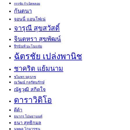
กรรชัย กำเนิดพลอย
กันตนา
จอนนี่ แอนโฟเน่
จารุณี สุขสวัสดิ์
จินตหรา สุขพัฒน์
จีรนันท์ มะโนแจ่ม
ฉัตรชัย เปล่งพานิช
ชาคริต แย้มนาม
ชไมพร จตุรภุช
ณวัฒน์ กุลรัตนรักษ์
ณัฐวุฒิ สกิดใจ
ดาราวิดิโอ
ดีด้า
ธนากร โปษยานนท์
ธนา สุทธิกมล
นพพล โกมารชุน