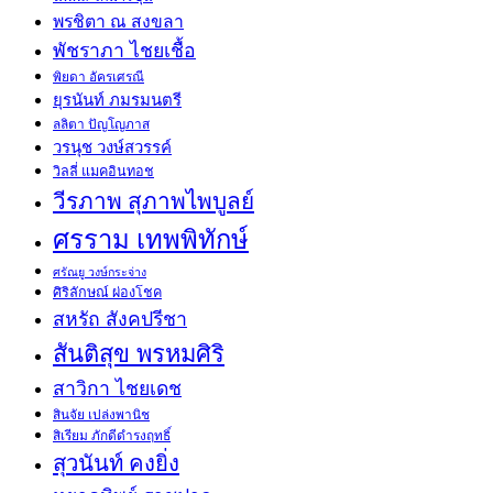
พรชิตา ณ สงขลา
พัชราภา ไชยเชื้อ
พิยดา อัครเศรณี
ยุรนันท์ ภมรมนตรี
ลลิตา ปัญโญภาส
วรนุช วงษ์สวรรค์
วิลลี่ แมคอินทอช
วีรภาพ สุภาพไพบูลย์
ศรราม เทพพิทักษ์
ศรัณยู วงษ์กระจ่าง
ศิริลักษณ์ ผ่องโชค
สหรัถ สังคปรีชา
สันติสุข พรหมศิริ
สาวิกา ไชยเดช
สินจัย เปล่งพานิช
สิเรียม ภักดีดำรงฤทธิ์
สุวนันท์ คงยิ่ง