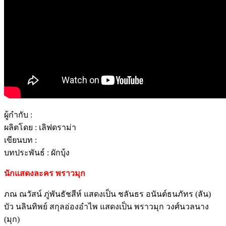
ผู้กำกับ :
ผลิตโดย : เลิฟดราม่า
เขียนบท :
บทประพันธ์ : ผักบุ้ง
นักแสดงละคร พราวมุก
ภณ ณวัสน์ ภู่พันธัชสีห์ แสดงเป็น ชลันธร อนันต์ธนภัทร (ลัน)
บัว นลินทิพย์ สกุลอ่องอำไพ แสดงเป็น พราวมุก วงศ์นวลนาง
(มุก)