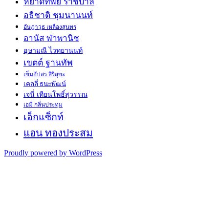
หยาดทิพย์ ราชปาล
อธิชาติ ชุมนานนท์
อัษฎาวุธ เหลืองสุนทร
อานัส ฬาพานิช
อุษามณี ไวทยานนท์
เขตต์ ฐานทัพ
เข็มอัปสร สิริสุขะ
เคลลี่ ธนะพัฒน์
เจนี่ เทียนโพธิ์สุวรรณ
เอมี่ กลิ่นประทุม
เอ็กแซ็กท์
แอน ทองประสม
Proudly powered by WordPress