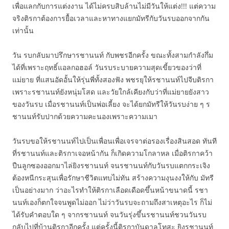
เพื่อแลกกับการแต่งงาน ได้ไม่ครบสิบล้านไม่มีวันให้แต่ง!!! แต่ความ
จริงติรกาต้องการยื้อเวลาและหาทางแยกมัทรีกับวันรบออกจากกัน
เท่านั้น
วัน รบกลับมาปรึกษารชานนท์ กับพชรอีกครั้ง ขณะทั้งสามกำลังกึ่ม
ได้ที่เพราะฤทธิ์แอลกอฮอล์ วันรบระบายความสุดเขี้ยวของว่าที่
แม่ยาย ที่แสนอัดอั้นให้รุ่นพี่ทั้งสองฟัง พชรยุให้รชานนท์ไปจีบติรกา
เพราะรชานนท์ยังหนุ่มโสด และวัยใกล้เคียงกับว่าที่แม่ยายยังสาว
ของวันรบ เมื่อรชานนท์เป็นพ่อเลี้ยง จะได้ยกมัทรีให้วันรบง่าย ๆ ร
ชานนท์รับปากด้วยความคะนองเพราะความเมา
วันรบขอให้รชานนท์ไปเป็นเพื่อนเพื่อเจรจาต่อรองเรื่องสินสอด ทันที
ที่รชานนท์และติรกาเจอหน้ากัน ก็เกิดความโกลาหล เมื่อติรกาคว้า
ปืนลูกซองออกมาไล่ยิงรชานนท์ จนรชานนท์กับวันรบแตกกระเจิง
ต้องหนีกระสุนเพื่อรักษาชีวิตแทบไม่ทัน สร้างความงุนงงให้กับ มัทรี
เป็นอย่างมาก ว่าอะไรทำให้ติรกาเลือดเดือดขึ้นหน้าขนาดนี้ รชา
นนท์เองก็ตกใจจนพูดไม่ออก ไม่ว่าวันรบจะถามถึงสาเหตุอะไร ก็ไม่
ได้รับคำตอบใด ๆ จากรชานนท์ จนวันรุ่งขึ้นรชานนท์ชวนวันรบ
กลับไปที่บ้านติรกาอีกครั้ง แต่ครั้งนี้ติรกาบันดาลโทสะ ยิงรชานนท์