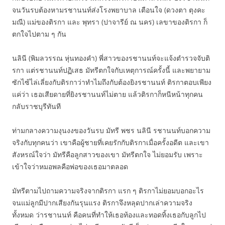
จนวันรบต้องหามรชานนท์ส่งโรงพยาบาล เตือนใจ (ดวงตา ตุงคะ
มณี) แม่ของติรกา และ พุทรา (ปาจารีย์ ณ นคร) เลขาของติรกา ก็
ตกใจไปตาม ๆ กัน
นลินี (พิมลวรรณ หุ่นทองคำ) พี่สาวของรชานนท์จะแจ้งตำรวจจับติ
รกา แต่รชานนท์ปฏิเสธ มัทรีตกใจกับเหตุการณ์ครั้งนี้ และพยายาม
ซักไซ้ไล่เลี่ยงกับติรกาว่าทำไมถึงกับต้องยิงรชานนท์ ติรกาตอบเพียง
แค่ว่า เธอเสียดายที่ยิงรชานนท์ไม่ตาย แล้วติรกาก็หนีหน้าทุกคน
กลับราชบุรีทันที
ท่ามกลางความงุนงงของวันรบ มัทรี พชร นลินี รชานนท์บอกความ
จริงกับทุกคนว่า เขาคือผู้ชายที่เคยรักกับติรกาเมื่อครั้งอดีต และเขา
สังหรณ์ใจว่า มัทรีคือลูกสาวของเขา มัทรีตกใจ ไม่ยอมรับ เพราะ
เข้าใจว่าหมอพลคือพ่อของเธอมาตลอด
มัทรีตามไปถามความจริงจากติรกา แรก ๆ ติรกาไม่ยอมบอกอะไร
จนแม่ลูกมีปากเสียงกันรุนแรง ติรกาจึงหลุดปากเล่าความจริง
ทั้งหมด ว่ารชานนท์ คือคนที่ทำให้เธอท้องและทอดทิ้งเธอกับลูกไป