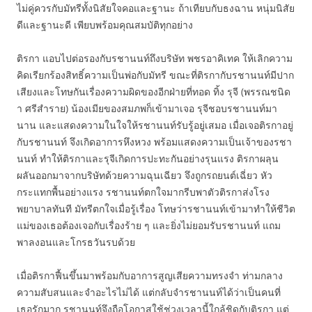
ไม่คู่ควรกับมัทรีทั้งนิสัยใจคอและฐานะ ถ้าเทียบกับธงฉาน หนุ่มนิสัย
ดีและฐานะดี เพียบพร้อมคุณสมบัติทุกอย่าง
ติรกา แอบไปต่อรองกับรชานนท์ถึงบริษัท พชรอาคิเทค ให้เลิกความ
คิดเรียกร้องสิทธิ์ความเป็นพ่อกับมัทรี ขณะที่ติรกากับรชานนท์มีปาก
เสียงและโทษกันเรื่องความผิดของอีกฝ่ายที่ทอด ทิ้ง รุจี (พรรณชนิด
า ศรีสำราย) น้องเมียของสมภพก็เข้ามาเจอ รุจีชอบรชานนท์มา
นาน และแสดงความในใจให้รชานนท์รับรู้อยู่เสมอ เมื่อเจอติรกาอยู่
กับรชานนท์ จึงเกิดอาการหึงหวง พร้อมแสดงความเป็นเจ้าของรชา
นนท์ ทำให้ติรกาและรุจีเกิดการปะทะกันอย่างรุนแรง ติรกาผลุน
ผลันออกมาจากบริษัทด้วยความฉุนเฉียว จึงถูกรถยนต์เฉี่ยว หัว
กระแทกพื้นอย่างแรง รชานนท์ตกใจมากรีบพาตัวติรกาส่งโรง
พยาบาลทันที มัทรีตกใจเมื่อรู้เรื่อง โทษว่ารชานนท์เข้ามาทำให้ชีวิต
แม่ของเธอต้องเจอกับเรื่องร้าย ๆ และยิ่งไม่ยอมรับรชานนท์ แถม
พาลงอนและโกรธวันรบด้วย
เมื่อติรกาฟื้นขึ้นมาพร้อมกับอาการสูญเสียความทรงจำ ท่ามกลาง
ความสับสนและจำอะไรไม่ได้ แต่กลับจำรชานนท์ได้ว่าเป็นคนที่
เธอรักมาก รชานนท์จึงถือโอกาสใช้ช่วงเวลานี้ใกล้ชิดกับติรกา แต่