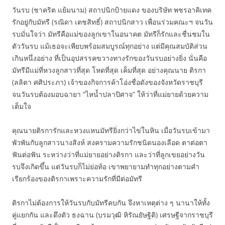
วันรบ (ชาคริต แย้มนาม) สถาปนิกป้ายแดง ของบริษัท พชรอาคิเทค
รักอยู่กับมัทรี (รณิดา เตชสิทธิ์) สถาปนิกสาว เพื่อนร่วมคณะฯ จนวัน
รบมั่นใจว่า มัทรีคือแม่ของลูกเขาในอนาคต มัทรีก็รักและชื่นชมใน
ตัววันรบ แม้เธอจะเพียบพร้อมสมบูรณ์ทุกอย่าง แต่มีคุณสมบัติส่วน
เกินหนึ่งอย่าง ที่เป็นอุปสรรคขวางทางรักของวันรบอย่างยิ่ง นั่นคือ
มัทรีมีแม่ที่หวงลูกสาวที่สุด โหดที่สุด เค็มที่สุด อย่างคุณนาย ติรกา
(ลลิตา ศศิประภา) เจ้าของกิจการค้าโอ่งชื่อดังของจังหวัดราชบุรี
จนวันรบต้องมอบฉายา “ไหน้ำปลาปิศาจ” ให้ว่าที่แม่ยายด้วยความ
เต็มใจ
คุณนายติรการักและหวงแหนมัทรียิ่งกว่าไข่ในหิน เมื่อวันรบเข้ามา
พัวพันกับลูกสาวนางสิงห์ สงครามความรักชนิดนองเลือด ตาต่อตา
ฟันต่อฟัน ระหว่างว่าที่แม่ยายอย่างติรกา และว่าที่ลูกเขยอย่างวัน
รบจึงเกิดขึ้น แต่วันรบก็ไม่ย่อท้อ เขาพยายามทำทุกอย่างตามคำ
เรียกร้องของติรกาเพราะความรักที่มีต่อมัทรี
ติรกาไม่ต้องการให้วันรบกับมัทรีคบกัน จึงหาเหตุต่าง ๆ นานาให้ทั้ง
คู่แยกกัน และดึงตัว ธงฉาน (บรมวุฒิ หิรัณยัษฐิติ) เศรษฐีจากราชบุรี