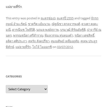
แม่ยายที่รัก
This entry was posted in
ละครช่อง3
,
ละครปี 2555
and tagged
จักรก
ฤษณ์ อำมะรัตน์
,
ชาคริต แย้มนาม
,
ณัฐณิชา สกุลจารุพงศ์
,
ดวงตา ตุงคะ
มณี
,
ดารณีนุช โพธิปิติ
,
นฤมล พงษ์สุภาพ
,
บรมวุฒิ หิรัณยัษฐิติ
,
ปาจารีย์ ณ
นคร
,
พรรณชนิดา ศรีสำราญ
,
พิมลวรรณ หุ่นทองคำ
,
รณิดา เตชสิทธิ์
,
ลลิตา ศศิประภา
,
สหรัถ สังคปรีชา
,
สุมณทิพย์ เหลืองอุทัย
,
สุเทพ ประยูร
พิทักษ์
,
แม่ยายที่รัก
,
โจโจ้ ไมออกซิ
on
03/07/2012
.
CATEGORIES
Categories