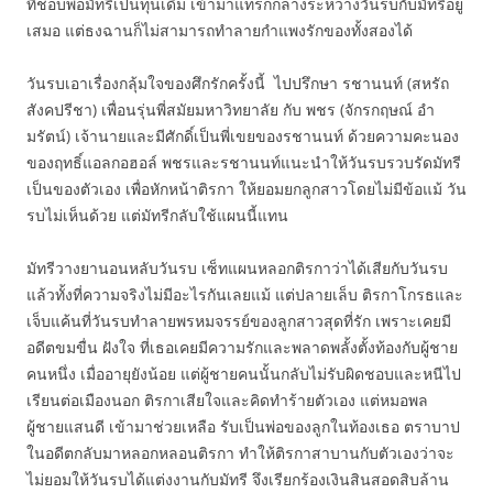
ที่ชอบพอมัทรีเป็นทุนเดิม เข้ามาแทรกกลางระหว่างวันรบกับมัทรีอยู่
เสมอ แต่ธงฉานก็ไม่สามารถทำลายกำแพงรักของทั้งสองได้
วันรบเอาเรื่องกลุ้มใจของศึกรักครั้งนี้ ไปปรึกษา รชานนท์ (สหรัถ
สังคปรีชา) เพื่อนรุ่นพี่สมัยมหาวิทยาลัย กับ พชร (จักรกฤษณ์ อำ
มรัตน์) เจ้านายและมีศักดิ์เป็นพี่เขยของรชานนท์ ด้วยความคะนอง
ของฤทธิ์แอลกอฮอล์ พชรและรชานนท์แนะนำให้วันรบรวบรัดมัทรี
เป็นของตัวเอง เพื่อหักหน้าติรกา ให้ยอมยกลูกสาวโดยไม่มีข้อแม้ วัน
รบไม่เห็นด้วย แต่มัทรีกลับใช้แผนนี้แทน
มัทรีวางยานอนหลับวันรบ เซ็ทแผนหลอกติรกาว่าได้เสียกับวันรบ
แล้วทั้งที่ความจริงไม่มีอะไรกันเลยแม้ แต่ปลายเล็บ ติรกาโกรธและ
เจ็บแค้นที่วันรบทำลายพรหมจรรย์ของลูกสาวสุดที่รัก เพราะเคยมี
อดีตขมขื่น ฝังใจ ที่เธอเคยมีความรักและพลาดพลั้งตั้งท้องกับผู้ชาย
คนหนึ่ง เมื่ออายุยังน้อย แต่ผู้ชายคนนั้นกลับไม่รับผิดชอบและหนีไป
เรียนต่อเมืองนอก ติรกาเสียใจและคิดทำร้ายตัวเอง แต่หมอพล
ผู้ชายแสนดี เข้ามาช่วยเหลือ รับเป็นพ่อของลูกในท้องเธอ ตราบาป
ในอดีตกลับมาหลอกหลอนติรกา ทำให้ติรกาสาบานกับตัวเองว่าจะ
ไม่ยอมให้วันรบได้แต่งงานกับมัทรี จึงเรียกร้องเงินสินสอดสิบล้าน