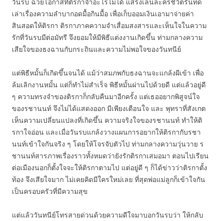
วันรบ ฉวยโอกาสที่ติรกาจำอะไรไม่ได้ แสร้งเล่นละครชีวิตรันทด
เล่าเรื่องความลำบากอดมื้อกินมื้อ เพื่อเก็บออมเงินเอามาจ่ายค่า
สินสอดให้ติรกา ติรกาภาคความจำเสื่อมสงสารและเห็นใจในความ
รักที่วันรบมีต่อมัทรี จึงยอมให้มีพิธีแต่งงานเกิดขึ้น ท่ามกลางความ
เสียใจของธงฉานกับกระถินและความไม่พอใจของวันทนีย์
แต่พิธีหมั้นก็เกิดขึ้นจนได้ แม้ว่าสมภพกับธงฉานจะแกล้งผีเข้า เพื่อ
ล้มเลิกงานหมั้น แต่ก็ทำไม่สำเร็จ พิธีหมั้นผ่านไปด้วยดี แต่แล้วอยู่ดี
ๆ ความทรงจำของติรกาก็กลับคืนมาอีกครั้ง แต่เธออยากพิสูจน์ใจ
ของรชานนท์ จึงไม่ได้แสดงออก มีเพียงเตือนใจ และ พุทราที่สังเกต
เห็นความเปลี่ยนแปลงที่เกิดขึ้น ความจริงใจของรชานนท์ ทำให้ติ
รกาใจอ่อน และเมื่อวันรบแกล้งวางแผนการอยากให้ติรกากับรชา
นนท์เข้าใจกันจริง ๆ โดยให้โจรจับตัวไป ท่ามกลางความวุ่นวาย ร
ชานนท์สารภาพเรื่องราวทั้งหมดว่ายังรักติรกาเสมอมา ตอนไปเรียน
ต่อเมืองนอกก็ตั้งใจจะให้ติรกาตามไป แต่อยู่ดี ๆ ก็ได้ข่าวว่าติรกาตั้ง
ท้อง จึงเสียใจมาก ไม่เคยคิดมีใครใหม่เลย ที่สุดพ่อแม่ลูกก็เข้าใจกัน
เป็นครอบครัวที่มีความสุข
แต่แล้ววันทนีย์โทรสายด่วนด้วยความดีใจมาบอกวันรบว่า ให้กลับ