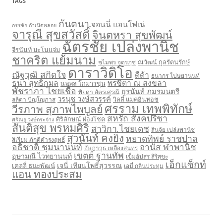
TAGS
กันตนา
จอนนี่ แอนโฟเน่
กรรชัย กำเนิดพลอย
จารุณี สุขสวัสดิ์
จินตหรา สุขพัฒน์
ฉัตรชัย เปล่งพานิช
จีรนันท์ มะโนแจ่ม
ชาคริต แย้มนาม
ชไมพร จตุรภุช
ณวัฒน์ กุลรัตนรักษ์
ดาราวิดิโอ
ณัฐวุฒิ สกิดใจ
ดีด้า
ธนากร โปษยานนท์
ธนา สุทธิกมล
พรชิตา ณ สงขลา
นพพล โกมารชุน
พัชราภา ไชยเชื้อ
ยุรนันท์ ภมรมนตรี
พิยดา อัครเศรณี
วรนุช วงษ์สวรรค์
ลลิตา ปัญโญภาส
วิลลี่ แมคอินทอช
ศรราม เทพพิทักษ์
วีรภาพ สุภาพไพบูลย์
สหรัถ สังคปรีชา
ศิริลักษณ์ ผ่องโชค
ศรัณยู วงษ์กระจ่าง
สันติสุข พรหมศิริ
สาวิกา ไชยเดช
สินจัย เปล่งพานิช
สุวนันท์ คงยิ่ง
หยาดทิพย์ ราชปาล
สิเรียม ภักดีดำรงฤทธิ์
อธิชาติ ชุมนานนท์
อานัส ฬาพานิช
อัษฎาวุธ เหลืองสุนทร
เขตต์ ฐานทัพ
อุษามณี ไวทยานนท์
เข็มอัปสร สิริสุขะ
เอ็กแซ็กท์
เจนี่ เทียนโพธิ์สุวรรณ
เคลลี่ ธนะพัฒน์
เอมี่ กลิ่นประทุม
แอน ทองประสม