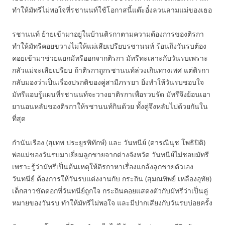
ทำให้มัทรีไม่พอใจที่รชานนท์ใช้โอกาสนี้แต๊ะอั๋งลวนลามแม่ของเธอ
รชานนท์ ย้ายเข้ามาอยู่ในบ้านติรกาตามความต้องการของติรกา
ทำให้มัทรีคอยขวางไม่ให้แม่เสียเปรียบรชานนท์ ร้อนถึงวันรบต้อง
คอยเข้ามาช่วยแยกมัทรีออกจากติรกา มัทรีทะเลาะกับวันรบเพราะ
กลัวแม่จะเสียเปรียบ ถ้าติรกาถูกรชานนท์ล่วงเกินทางเพศ แต่ติรกา
กลับมองว่าเป็นเรื่องปรกติของคู่สามีภรรยา ยิ่งทำให้วันรบชอบใจ
มัทรีแอบรู้แผนที่รชานนท์จะวางยาติรกาเพื่อรวบรัด มัทรีจึงย้อนเอา
ยานอนหลับของติรกาให้รชานนท์กินด้วย ทั้งคู่จึงหลับไปด้วยกันใน
ที่สุด
กำนันเรือง (สุเทพ ประยูรพิทักษ์) และ วันทนีย์ (ดารณีนุช โพธิปิติ)
พ่อแม่ของวันรบมาเยี่ยมลูกชายจากต่างจังหวัด วันทนีย์ไม่ชอบมัทรี
เพราะรู้ว่ามัทรีเป็นต้นเหตุให้ติรกาหาเรื่องแกล้งลูกชายตัวเอง
วันทนีย์ ต้องการให้วันรบแต่งงานกับ กระถิน (สุมณทิพย์ เหลืองอุทัย)
เด็กสาวขัดดอกที่วันทนีย์ถูกใจ กระถินคอยแสดงตัวกับมัทรีว่าเป็นคู่
หมายของวันรบ ทำให้มัทรีไม่พอใจ และมีปากเสียงกับวันรบบ่อยครั้ง