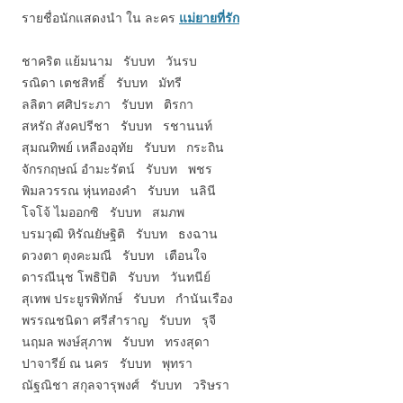
รายชื่อนักแสดงนำ ใน ละคร
แม่ยายที่รัก
ชาคริต แย้มนาม รับบท วันรบ
รณิดา เตชสิทธิ์ รับบท มัทรี
ลลิตา ศศิประภา รับบท ติรกา
สหรัถ สังคปรีชา รับบท รชานนท์
สุมณทิพย์ เหลืองอุทัย รับบท กระถิน
จักรกฤษณ์ อำมะรัตน์ รับบท พชร
พิมลวรรณ หุ่นทองคำ รับบท นลินี
โจโจ้ ไมออกซิ รับบท สมภพ
บรมวุฒิ หิรัณยัษฐิติ รับบท ธงฉาน
ดวงตา ตุงคะมณี รับบท เตือนใจ
ดารณีนุช โพธิปิติ รับบท วันทนีย์
สุเทพ ประยูรพิทักษ์ รับบท กำนันเรือง
พรรณชนิดา ศรีสำราญ รับบท รุจี
นฤมล พงษ์สุภาพ รับบท ทรงสุดา
ปาจารีย์ ณ นคร รับบท พุทรา
ณัฐณิชา สกุลจารุพงศ์ รับบท วริษรา