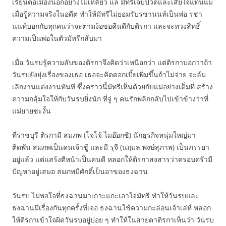
เรียนต่อเมืองนอกอย่างไม่เหลียว แล มัทรีเจ็บปวดและเสียใจแทนแม่
เมื่อรู้ความจริงในอดีต ทำให้มัทรีไม่ยอมรับรชานนท์เป็นพ่อ รชา
นนท์บอกกับทุกคนว่าจะตามง้อขอคืนดีกับติรกา และจะทวงสิทธิ์
ความเป็นพ่อในตัวมัทรีกลับมา
เมื่อ วันรบรู้ความลับของติรกาจึงคิดว่าเหนือกว่า แต่ติรกาบอกว่าถ้า
วันรบยังยุ่งเรื่องของเธอ เธอจะคิดดอกเบี้ยเพิ่มขึ้นถ้าไม่จ่าย จะล้ม
เลิกงานแต่งงานทันที ซึ่งคราวนี้มัทรีเห็นด้วยกับแม่อย่างเต็มที่ สร้าง
ความกลุ้มใจให้กับวันรบยิ่งนัก ที่จู่ ๆ คนรักพลิกกลับไปเข้าข้างว่าที่
แม่ยายซะงั้น
ที่ราชบุรี ติรกามี สมภพ (โจโจ้ ไมอ๊อกซิ) นักธุรกิจหนุ่มใหญ่มา
ติดพัน สมภพเป็นคนเจ้าชู้ และมี รุจี (นฤมล พงษ์สุภาพ) เป็นภรรยา
อยู่แล้ว แต่แสร้งตีหน้าเป็นคนดี หลอกให้ติรกาสงสารว่าครอบครัวมี
ปัญหาอยู่เสมอ สมภพมีศักดิ์เป็นอาของธงฉาน
วันรบ ไม่พอใจที่ธงฉานมาเกาะแกะเอาใจมัทรี ทำให้วันรบและ
ธงฉานมีเรื่องกันทุกครั้งที่เจอ ธงฉานใช้ความกะล่อนเจ้าเล่ห์ หลอก
ให้ติรกาเข้าใจผิดวันรบอยู่บ่อย ๆ ทำให้ในสายตาติรกาเห็นว่า วันรบ