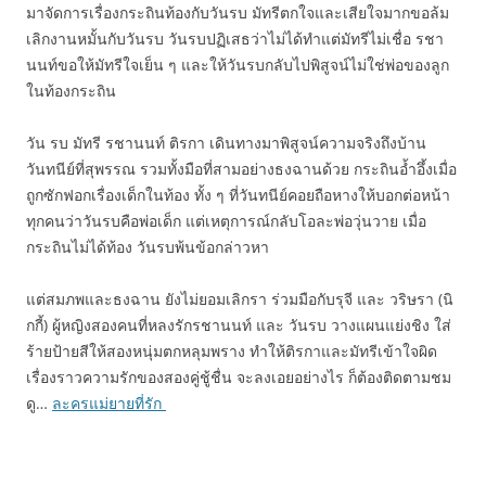
มาจัดการเรื่องกระถินท้องกับวันรบ มัทรีตกใจและเสียใจมากขอล้ม
เลิกงานหมั้นกับวันรบ วันรบปฏิเสธว่าไม่ได้ทำแต่มัทรีไม่เชื่อ รชา
นนท์ขอให้มัทรีใจเย็น ๆ และให้วันรบกลับไปพิสูจน์ไม่ใช่พ่อของลูก
ในท้องกระถิน
วัน รบ มัทรี รชานนท์ ติรกา เดินทางมาพิสูจน์ความจริงถึงบ้าน
วันทนีย์ที่สุพรรณ รวมทั้งมือที่สามอย่างธงฉานด้วย กระถินอ้ำอึ้งเมื่อ
ถูกซักฟอกเรื่องเด็กในท้อง ทั้ง ๆ ที่วันทนีย์คอยถือหางให้บอกต่อหน้า
ทุกคนว่าวันรบคือพ่อเด็ก แต่เหตุการณ์กลับโอละพ่อวุ่นวาย เมื่อ
กระถินไม่ได้ท้อง วันรบพ้นข้อกล่าวหา
แต่สมภพและธงฉาน ยังไม่ยอมเลิกรา ร่วมมือกับรุจี และ วริษรา (นิ
กกี้) ผู้หญิงสองคนที่หลงรักรชานนท์ และ วันรบ วางแผนแย่งชิง ใส่
ร้ายป้ายสีให้สองหนุ่มตกหลุมพราง ทำให้ติรกาและมัทรีเข้าใจผิด
เรื่องราวความรักของสองคู่ชู้ชื่น จะลงเอยอย่างไร ก็ต้องติดตามชม
ดู…
ละครแม่ยายที่รัก