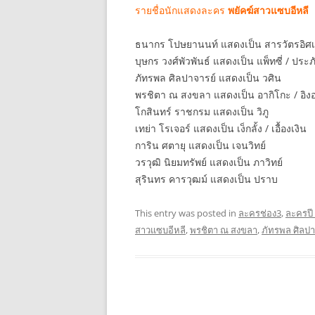
รายชื่อนักแสดงละคร
พยัคฆ์สาวแซบอีหลี
ธนากร โปษยานนท์ แสดงเป็น สารวัตรอิศ
บุษกร วงศ์พัวพันธ์ แสดงเป็น แพ็ทซี่ / ประ
ภัทรพล ศิลปาจารย์ แสดงเป็น วศิน
พรชิตา ณ สงขลา แสดงเป็น อากิโกะ / อิง
โกสินทร์ ราชกรม แสดงเป็น วิภู
เทย่า โรเจอร์ แสดงเป็น เง็กลั้ง / เอื้องเงิน
การิน ศตายุ แสดงเป็น เจนวิทย์
วรวุฒิ นิยมทรัพย์ แสดงเป็น ภาวิทย์
สุรินทร คารวุฒม์ แสดงเป็น ปราบ
This entry was posted in
ละครช่อง3
,
ละครปี
สาวแซบอีหลี
,
พรชิตา ณ สงขลา
,
ภัทรพล ศิลปา