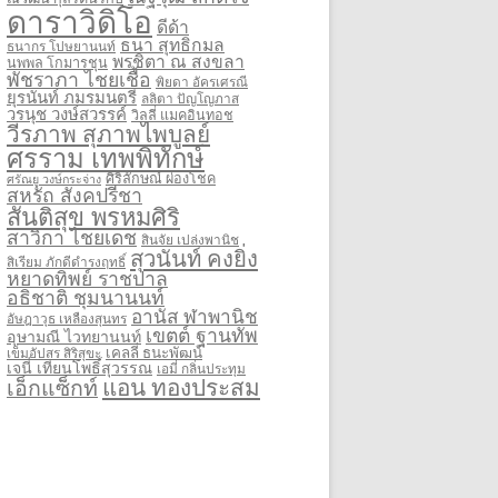
ดาราวิดิโอ
ดีด้า
ธนา สุทธิกมล
ธนากร โปษยานนท์
พรชิตา ณ สงขลา
นพพล โกมารชุน
พัชราภา ไชยเชื้อ
พิยดา อัครเศรณี
ยุรนันท์ ภมรมนตรี
ลลิตา ปัญโญภาส
วรนุช วงษ์สวรรค์
วิลลี่ แมคอินทอช
วีรภาพ สุภาพไพบูลย์
ศรราม เทพพิทักษ์
ศิริลักษณ์ ผ่องโชค
ศรัณยู วงษ์กระจ่าง
สหรัถ สังคปรีชา
สันติสุข พรหมศิริ
สาวิกา ไชยเดช
สินจัย เปล่งพานิช
สุวนันท์ คงยิ่ง
สิเรียม ภักดีดำรงฤทธิ์
หยาดทิพย์ ราชปาล
อธิชาติ ชุมนานนท์
อานัส ฬาพานิช
อัษฎาวุธ เหลืองสุนทร
เขตต์ ฐานทัพ
อุษามณี ไวทยานนท์
เคลลี่ ธนะพัฒน์
เข็มอัปสร สิริสุขะ
เจนี่ เทียนโพธิ์สุวรรณ
เอมี่ กลิ่นประทุม
แอน ทองประสม
เอ็กแซ็กท์