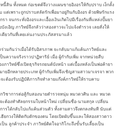
ี้สิน ทั้งหมด ก่อเขตต์จึงวางแผนขายอิงอรให้กับปราบ เง็กลั้ง
แต่เพราะถูกปราบสลัดรักเพื่อมาอยู่กินกับอิงอร ด้วยพิษรักแรง
ิกรา จนกระทั่งอิงอรและเอื้องเงินเกิดไปมีเรื่องกันที่แหล่งปั๊มยา
ยบังเอิญ ภาวิทย์จึงกลัวว่าสองสาวจะไปแจ้งตำรวจ เลยสั่งให้
บเดียวกันที่เคยเล่นงานประภัสสรมาแล้ว
่วมกันว่าเมื่อได้รับอิสรภาพ จะกลับมาแก้แค้นภาวิทย์และ
็นความจริงราวปาฏิหาริย์ เมื่อ ผู้กำกับเพิ่ม จากหน่วยสืบ
วิทย์ซึ่งเปิดธุรกิจรถยนต์บังหน้า แต่เบื้องหลังเป็นพ่อค้ายา
หมายอีกหลายประเภท ผู้กำกับเพิ่มจึงเชิญสามสาวมาเจรจา พวก
จะต้องรับปฏิบัติภารกิจทำลายแก๊งค์ภาวิทย์ให้ราบคาบ
ฝึกวิชาการต่อสู้กับสองนายตำรวจหนุ่ม หมวดวศิน และ หมวด
วจะต้องทำศัลยกรรมใบหน้าใหม่ เปลี่ยนชื่อ-นามสกุล เปลี่ยน
ะการได้กลับไปแก้แค้นส่วนตัว ทั้งสามสาวจึงตกลงทันที นับแต่
ละเฮียกวงให้ติดกับดักของตน โดยเปิดผับขึ้นและให้สองสาวดาว
็น ลูกค้าประจำ ภาวิทย์ติดใจอากิโกะถึงขั้นรับเลี้ยงเป็น