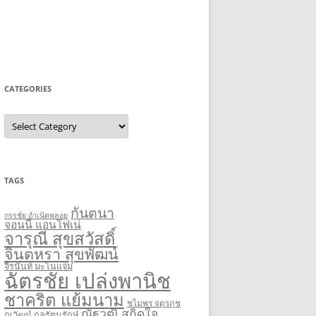
CATEGORIES
Categories
TAGS
กันตนา
กรรชัย กำเนิดพลอย
จอนนี่ แอนโฟเน่
จารุณี สุขสวัสดิ์
จินตหรา สุขพัฒน์
จีรนันท์ มะโนแจ่ม
ฉัตรชัย เปล่งพานิช
ชาคริต แย้มนาม
ชไมพร จตุรภุช
ณัฐวุฒิ สกิดใจ
ณวัฒน์ กุลรัตนรักษ์