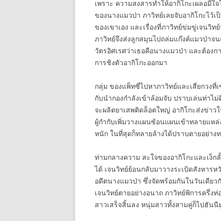
เพราะ ความสงสารทำให้อากิโกะเผลอมีใจให้เ
ของนางแมวป่า ภาวิทย์เลยจับอากิโกะไว้เป็น
ของเขาเอง และเรื่องที่ภาวิทย์ข่มขู่เจนวิ
ภาวิทย์จึงส่งลูกสมุนไปถล่มแก๊งค์แมวป่าจนแ
วัตรอิศเรศว่าเธอคือนางแมวป่า และต้องการค
การชิงตัวอากิโกะออกมา
กลุ่ม ของแพ็ทซี่ไปหาภาวิทย์และเสี่ยกวงที่เ
กับนำกองกำลังเข้าล้อมจับ ปราบเล่นท่าไม่ด
จะผลิตยาเสพติดล็อตใหญ่ อากิโกะส่งข่าวให้แพ็
ผู้กำกับเพิ่มวางแผนซ้อนแผนเข้าทลายแหล่งผ
หนัก ในที่สุดก็ทลายล้างได้ปราบตายอย่าง
ท่ามกลางความ สะใจของอากิโกะและเง็กลั้ง 
ได้ เจนวิทย์ย้อนกลับมาวางระเบิดสังหารหว
อดีตนางแมวป่า ซึ่งจัดพร้อมกันในวันเดียว
เจนวิทย์ตายอย่างอนาถ ภาวิทย์พิการครึ่
สาวเสร็จสิ้นลง หนุ่มสาวทั้งสามคู่ก็ไปฮันน