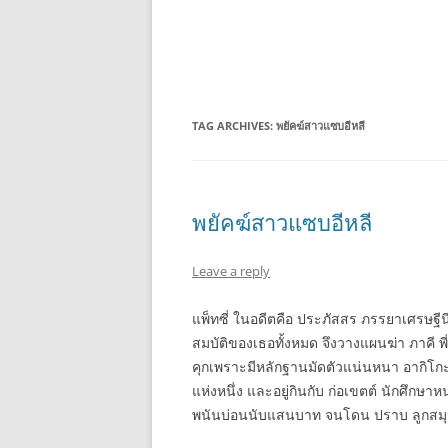
TAG ARCHIVES:
พยัคฆ์สาวแซบอีหลี
พยัคฆ์สาวแซบอีหลี
Leave a reply
แพ็ทซี่ ในอดีตคือ ประภัสสร ภรรยาเศรษฐีน
สมบัติของเธอทั้งหมด จึงวางแผนฆ่า ภาคี พ
คุกเพราะมีหลักฐานมัดตัวแน่นหนา อากิโกะ
แห่งหนึ่ง และอยู่กินกับ ก่อเขตต์ นักศึกษาหน
พนันบ่อนนับแสนบาท จนโดน ปราบ ลูกสมุน 