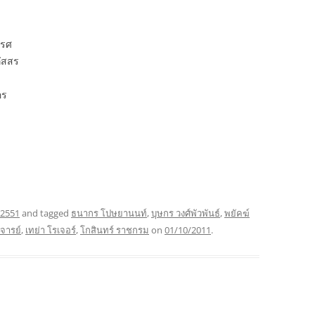
เรศ
ภัสสร
อร
 2551
and tagged
ธนากร โปษยานนท์
,
บุษกร วงศ์พัวพันธ์
,
พยัคฆ์
จารย์
,
เทย่า โรเจอร์
,
โกสินทร์ ราชกรม
on
01/10/2011
.