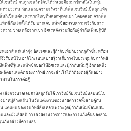
จนวิทย์ จนถูกเจนวิทย์จับได้ว่าเธอคือสมาชิกหนึ่งในกลุ่ม
ตัวประกัน ก่อนเฉลยความจริงว่าที่แท้นั้นเจนวิทย์เป็นลูกแท้ๆ
ทย์นั้นก็เป็นแค่ละครฉากใหญ่ที่หลอกทุกคนมา โดยตลอด จากนั้น
พ็ทซี่กับเง็กลั้งได้รับ บาดเจ็บ แพ็ทซี่ยอมรับความจริงกับสาร
วามช่วยเหลือจากเขา อิศเรศจึงร่วมมือกับผู้กำกับเพิ่มปฏิบัติ
ซฟเฮาส์ แต่แล้วจู่ๆ อิศเรศและผู้กำกับเพิ่มก็ปรากฏตัวขึ้น พร้อม
ีจึงรีบหนีไป อากิโกะเป็นสปายรู้ว่าเสี่ยกวงไปประชุมกับภาวิทย์
ทซี่รู้และแพ็ทซี่ก็บอกให้อิศเรศและผู้กำกับเพิ่มรู้ อีกต่อหนึ่ง
ลิตยาเสพติดของภาวิทย์ ก่าจะสำเร็จได้ก็ต้องต่อสู้กันอย่าง
ทรมานในการต่อสู้
เสี่ยกวงบาดเจ็บสาหัสถูกจับได้ ภาวิทย์กับเจนวิทย์หลบหนีไป
ังฆ่าหมู่ล้างแค้น ในวันแต่งงานของนายตำรวจทั้งสามคู่กับ
กัน แต่แผนของเจนวิทย์ล้มเหลวเพราะถูกผู้กำกับเพิ่มซ้อนแผน
งท่อนและยังเสียสติ การช่วยงานราชการและการแก้แค้นของสาม
ีมูนกันอย่างมีความสุข