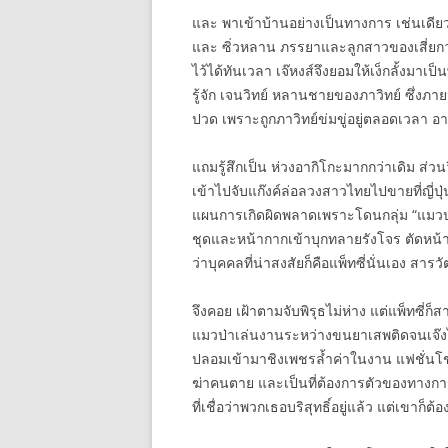
และ พาเข้าบ้านอย่างเป็นทางการ เช่นเดียวกับเ
และ ซิ่วหลาน ภรรยาและลูกสาวของเสี่ยกวงต
ไว้ได้ทันเวลา เจ๊หงส์จึงยอมให้เง็กลั้งมาเ
รู้จัก เจนวิทย์ หลานชายของภาวิทย์ ซึ่งภาย
ปวด เพราะถูกภาวิทย์ข่มขู่อยู่ตลอดเวลา 
แถมรู้สึกเป็น ห่วงอากิโกะมากกว่าเดิม ส่วนวิ
เข้าไปจับแก๊งค์ล่อลวงสาวไทยไปขายที่ญี่
แผนการเกิดผิดพลาดเพราะโดนกลุ่ม “แมวป
ชุดและหน้ากากเข้าบุกทลายรังโจร ตัดหน้
ว่าบุคคลที่น่าสงสัยก็คือแพ็ทซี่นั่นเอง สาร
จึงคอย เฝ้าตามจับพิรุธไม่ห่าง แต่แพ็ทซี่ก็ส
แมวป่าเล่นงานระหว่างขนยาเสพติดจนเจ๊ง
ปลอมเข้ามาชิงเพชรล้ำค่าในงาน แฟชั่นโชว
ฆ่าคนตาย และเป็นที่ต้องการตัวของทางการอ
ที่เชื่อว่าพวกเธอบริสุทธิ์อยู่แล้ว แต่เขาก