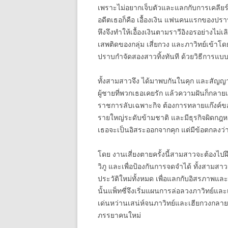
เพราะไม่อยากเจ็บตัวและแลกกับการเคลียร์หน
อดีตเธอก็คือ เอื้องเงิน แฟนคนแรกของปราบ 
หึงจึงทำให้เอื้องเงินตามราวีอิงอรอย่างไม่เล
เสพติดของกลุ่ม เสี่ยกวง และภาวิทย์เข้าโด
ปราบกำจัดสองสาวทิ้งทันที ด้วยวิธีการแบ
ทั้งสามสาวจึง ได้มาพบกันในคุก และสัญญาร
ผู้ชายที่พวกเธอเคยรัก แล้วความฝันก็กลายเป
ราชการลับเฉพาะกิจ ต้องการทลายแก๊งค์ของภา
รายใหญ่ระดับข้ามชาติ และมีธุรกิจผิดกฎ
เธอจะเป็นอิสระออกจากคุก แต่มีข้อตกลงว่า
โดย งานเสี่ยงตายครั้งนี้สามสาวจะต้องไป
วิภู และเพื่อป้องกันการจดจำได้ ทั้งสามสา
ประวัติใหม่ทั้งหมด เพื่อแลกกับอิสรภาพแล
นั้นแพ็ทซี่จึงเริ่มแผนการล่อลวงภาวิทย์แ
เด่นหว่านเสน่ห์จนภาวิทย์และเฮียกวงกลายเป
ภรรยาคนใหม่