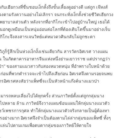
ฮียกวงที่ชื่นชอบเง็กลั้งถึงขั้นเลี้ยงดูอย่างดี แต่ถูก เจ๊หงส์
ามรังควานอย่างไม่เลิกรา จนกระทั่งเง็กลั้งช่วยชีวิตเฮียกวง
ป็นพยาบาลส่วนตัว หลังจากที่อากิโกะเข้าไปอยู่บ้านใหญ่ เธอได้
นอกดูเหมือนเป็นหนุ่มอ่อนต่อโลกที่ต้องเติบโตขึ้นมาอย่างเจ็บ
อากิโกะจึงสงสารเจนวิทย์แต่หมวดวศินกลับไม่ถูกชะตา
ภูก็รู้สึกเป็นห่วงเง็กงั้งเช่นเดียวกัน สารวัตรอิศเรศ วางแผน
ปุ่น ในภัตตาคารอาหารจีนแห่งหนึ่งย่านเยาวราช แต่ปรากฏว่า
่า” ของสามแมวสาวกับสองหมวดหนุ่ม ที่อำพรางใบหน้าด้วย
าก่อนที่พวกตำรวจจะเข้าไปถึงเสียก่อน อิศเรศจึงตามรอยจนพบ
วัตรอิศเรศสงสัยว่าแพ็ทซี่จะเป็นหัวหน้าแก๊งค์นางแมวป่า
ามารถหลบเลี่ยงไปได้ทุกครั้ง ส่วนภาวิทย์ตั้งแต่ถูกกลุ่มนาง
ไปหลาย ล้าน ภาวิทย์จึงวางแผนซ้อนแผนให้กลุ่มนางแมวตัว
์เพชรการกุศล ทำให้กลุ่มนางแมวตัวจริงกลายเป็นผู้ต้องหา
ย่างมาก อิศเรศจึงจำเป็นต้องตามไล่ล่ากลุ่มของแพ็ทซี่ ทั้งๆ
็ต้องเล่นไปตามเกมเพื่อตบตากลุ่มของภาวิทย์ให้ตายใจ