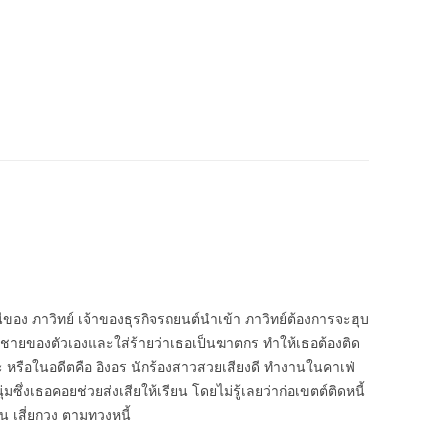
ีของ ภาวิทย์ เจ้าของธุรกิจรถยนต์นำเข้า ภาวิทย์ต้องการจะฮุบ
ี่ชายของตัวเองและใส่ร้ายว่าเธอเป็นฆาตกร ทำให้เธอต้องติด
 หรือในอดีตคือ อิงอร นักร้องสาวสวยเสียงดี ทำงานในคาเฟ่
ุ่มซึ่งเธอคอยช่วยส่งเสียให้เรียน โดยไม่รู้เลยว่าก่อเขตต์ติดหนี้
เสี่ยกวง ตามทวงหนี้