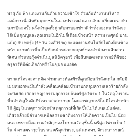
พายุ กับ ฟ้า แต่งงานกันด้วยความเข้าใจ ร่วมกันทำงานบริหาร
องค์การเพื่อสิทธิมนุษยชนในต่างประเทศ และกลับมาเยี่ยมเมฆากับ
นภาปีละครั้ง ครั้งล่าสุดทั้งคู่กลับมาบอกข่าวดีว่าทั้งสองคนกำลังจะ
ได้เป็นคุณปู่และคุณยายในอีกไม่กี่เดือนข้างหน้า คราม (พศุตม์ บาน
แย้ม) กับ ทอรุ้ง (รัชวิน วงศ์วิริยะ) จะแต่งงานกันในอีกไม่กี่เดือนข้าง
หน้า ครามก้าวขึ้นเป็นหัวหน้าหน่วยกลยุทธ์ของสำนักงานสืบสวน
พิเศษ ส่วนทอรุ้งดำเนินมูลนิธิครูอารี เพื่อสืบทอดเจตนารมย์ที่ดีของ
ครูอารีที่มีต่อเด็กกำพร้าในชุมชนแออัด
หากแต่ใครจะคาดคิด ท่ามกลางท้องฟ้าที่ดูเหมือนกำลังสดใส กลับมี
เมฆหมอกทะมึนกำลังเคลื่อนคล้อยเข้ามาปกคลุมความเลวร้ายกำลัง
จะบังเกิด เกิดอาชญากรรมอุกอาจปล้นตรีศูลวัชระ 1 ในวัตถุโบราณ
ชิ้นสำคัญในคัมภีร์เทวาศาสตราวุธ โดยอาชญากรที่ไม่มีใครจำหน้า
ได้ ผู้อยู่ในเหตุการณ์จดจำเหตุการณ์ที่เกิดขึ้นไม่ได้เลยแม้แต่คน
เดียวคล้ายมีอำนาจเหนือธรรมชาติบงการให้เกิดความเป็นไป น้อย
คนจะทราบถึงความสำคัญของโบราณวัตถุชิ้นนี้ ตรีศูลวัชระเป็น 1
ใน 4 ศาสตราวุธโบราณ ตรีศูลวัชระ, อนันตคทา, จักระนารายณ์