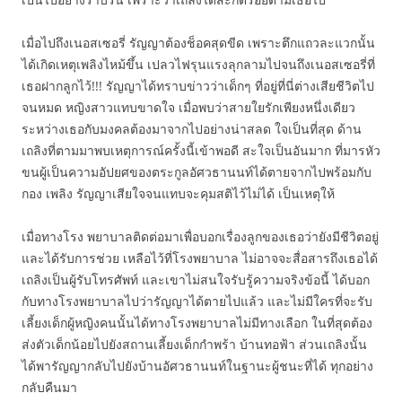
เมื่อไปถึงเนอสเซอรี่ รัญญาต้องช็อคสุดขีด เพราะตึกแถวละแวกนั้น
ได้เกิดเหตุเพลิงไหม้ขึ้น เปลวไฟรุนแรงลุกลามไปจนถึงเนอสเซอรี่ที่
เธอฝากลูกไว้!!! รัญญาได้ทราบข่าวว่าเด็กๆ ที่อยู่ที่นี่ต่างเสียชีวิตไป
จนหมด หญิงสาวแทบขาดใจ เมื่อพบว่าสายใยรักเพียงหนึ่งเดียว
ระหว่างเธอกับมงคลต้องมาจากไปอย่างน่าสลด ใจเป็นที่สุด ด้าน
เถลิงที่ตามมาพบเหตุการณ์ครั้งนี้เข้าพอดี สะใจเป็นอันมาก ที่มารหัว
ขนผู้เป็นความอัปยศของตระกูลอัศวธานนท์ได้ตายจากไปพร้อมกับ
กอง เพลิง รัญญาเสียใจจนแทบจะคุมสติไว้ไม่ได้ เป็นเหตุให้
เมื่อทางโรง พยาบาลติดต่อมาเพื่อบอกเรื่องลูกของเธอว่ายังมีชีวิตอยู่
และได้รับการช่วย เหลือไว้ที่โรงพยาบาล ไม่อาจจะสื่อสารถึงเธอได้
เถลิงเป็นผู้รับโทรศัพท์ และเขาไม่สนใจรับรู้ความจริงข้อนี้ ได้บอก
กับทางโรงพยาบาลไปว่ารัญญาได้ตายไปแล้ว และไม่มีใครที่จะรับ
เลี้ยงเด็กผู้หญิงคนนั้นได้ทางโรงพยาบาลไม่มีทางเลือก ในที่สุดต้อง
ส่งตัวเด็กน้อยไปยังสถานเลี้ยงเด็กกำพร้า บ้านทอฟ้า ส่วนเถลิงนั้น
ได้พารัญญากลับไปยังบ้านอัศวธานนท์ในฐานะผู้ชนะที่ได้ ทุกอย่าง
กลับคืนมา