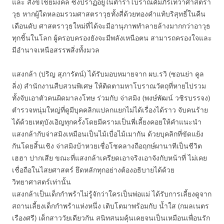
และ สังข์ไชยมงคล ซึ่งปราฏอยู่ในตำราโบราณคัมภีร์เทวาศาสตรา
วุธ หากผู้ใดหลอมรวมศาสตราวุธทั้งสี่ด้วยทองคำแท้บริสุทธิ์ในคืน
เดือนดับ ศาสตราวุธใหม่ที่ได้จะมีอานุภาพทำลายล้างมากกว่าอาวุธ
ทุกชิ้นในโลก ผู้ครอบครองยังจะมีพลังเหนือฅน สามารถครองใจและ
มีอำนาจเหนือสรรพสิ่งทั้งมวล
แสงกล้า (ปริญ สุภารัตน์) ได้รับมอบหมายจาก ผบ.รวิ (ซอนย่า คูล
ลิ่ง) สำนักงานสืบสวนพิเศษ ให้ติดตามหาโบราณวัตถุที่หายไปรวม
ทั้งจับเอาตัวคนผิดมาลงโทษ ร่วมกับ จ่าสมิง (พงษ์พัฒน์ วชิรบรรจง)
ตำรวจหนุ่มใหญ่ที่ดูมีบุคคลิกแปลกแยกไม่ได้เรื่องได้ราว จับคนร้าย
ได้ด้วยเหตุบังเอิญทุกครั้งโดยมีครามเป็นพี่เลี้ยงคอยให้คำแนะนำ
แสงกล้ากับจ่าสมิงเหมือนเป็นไม้เบื่อไม้เมากัน ด้วยบุคลิกที่ขัดแย้ง
กันโดยสิ้นเชิง จ่าสมิงบ้าหวยเชื่อโชคลางถือฤกษ์ผานาทีเป็นชีวิต
เฮฮา ปากเสีย ขณะที่แสงกล้าเครียดเอาจริงเอาจังกับหน้าที่ ไม่เคย
เชื่อถือในไสยศาสตร์ ยึดหลักทุกอย่างต้องอธิบายได้ด้วย
วิทยาศาสตร์เท่านั้น
แสงกล้าเป็นเด็กกำพร้าไม่รู้จักว่าใครเป็นพ่อแม่ ได้รับการเลี้ยงดูจาก
สถานเลี้ยงเด็กกำพร้าแห่งหนึ่ง เติบโตมาพร้อมกับ น้ำใส (กมลเนตร
เรืองศรี) เด็กสาววัยเดียวกัน สนิทสนมคุ้นเคยจนเป็นเหมือนเพื่อนรัก