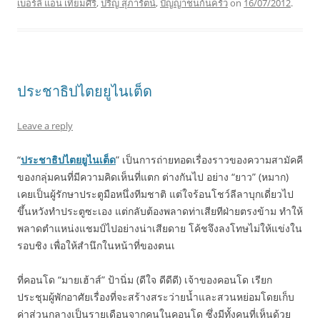
เบอร์ลี แอน เทียมศิริ
,
ปริญ สุภารัตน์
,
ปัญญาชนก้นครัว
on
16/07/2012
.
ประชาธิปไตยยูไนเต็ด
Leave a reply
“
ประชาธิปไตยยูไนเต็ด
” เป็นการถ่ายทอดเรื่องราวของความสามัคคี
ของกลุ่มคนที่มีความคิดเห็นที่แตก ต่างกันไป อย่าง “ยาว” (หมาก)
เคยเป็นผู้รักษาประตูมือหนึ่งทีมชาติ แต่ใจร้อนโชว์ลีลาบุกเดี่ยวไป
ขึ้นหวังทำประตูซะเอง แต่กลับต้องพลาดท่าเสียทีฝ่ายตรงข้าม ทำให้
พลาดตำแหน่งแชมป์ไปอย่างน่าเสียดาย โค้ชจึงลงโทษไม่ให้แข่งใน
รอบชิง เพื่อให้สำนึกในหน้าที่ของตนเ
ที่คอนโด “มายเฮ้าส์” ป้านิ่ม (ดีใจ ดีดีดี) เจ้าของคอนโด เรียก
ประชุมผู้พักอาศัยเรื่องที่จะสร้างสระว่ายน้ำและสวนหย่อมโดยเก็บ
ค่าส่วนกลางเป็นรายเดือนจากคนในคอนโด ซึ่งมีทั้งคนที่เห็นด้วย