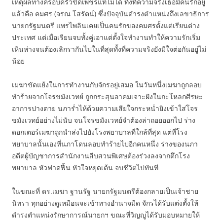
เหตุผลทางครอบครัวขัดเพชรแท้ไม่ได้ ทั้งที่ความจริงเธอมีคนรักอยู่
แล้วคือ คมศร (จรณ โสรัตน์) ซึ่งปัจจุบันดำรงตำแหน่งถึงเลขาธิการ
นายกรัฐมนตรี แพรไพลินเคยเป็นคนรักของคมศรตั้งแต่เรียนต่าง
ประเทศ แต่เมื่อเรียนจบทั้งคู่เอาแต่ตั้งใจทำงานทำให้ความรักเริ่ม
เหินห่างจนต้องเลิกรากันไปในที่สุดทั้งที่ความจริงยังมีใจต่อกันอยู่ไม่
น้อย
เมฆาขัดแย้งในการทำงานกับจักรอยู่เสมอ ในวันหนึ่งเมฆาถูกลอบ
ทำร้ายจากโจรขมังเวทย์ ถูกกระสุนอาคมเจาะฝังในกะโหลกศีรษะ
อาการปางตาย นภาร่ำไห้ด้วยความเสียใจกระหน่ำยิงเข้าใส่โจร
ขมังเวทย์อย่างไม่นับ จนโจรขมังเวทย์จำต้องล่าถอยออกไป ร่าง
ดอกเตอร์เมฆาถูกนำส่งไปยังโรงพยาบาลที่ใกล้ที่สุด แต่ที่โรง
พยาบาลนั้นเองที่นภาโดนลอบทำร้ายไปอีกคนหนึ่ง ร่างของนภา
อดีตผู้บัญชาการสำนักงานสืบสวนพิเศษต้องร่วงลงจากตึกโรง
พยาบาล หัวฟาดฟื้น หัวใจหยุดเต้น จบชีวิตไปทันที
ในขณะที่ ดร.เมฆา ฐานรัฐ นายกรัฐมนตรีต้องกลายเป็นเจ้าชาย
นิทรา ทุกอย่างดูเหมือนจะเข้าทางอำนาจมืด จักรได้รับแต่งตั้งให้
ดำรงตำแหน่งรักษาการณ์นายกฯ ขณะที่วิญญูได้รับมอบหมายให้