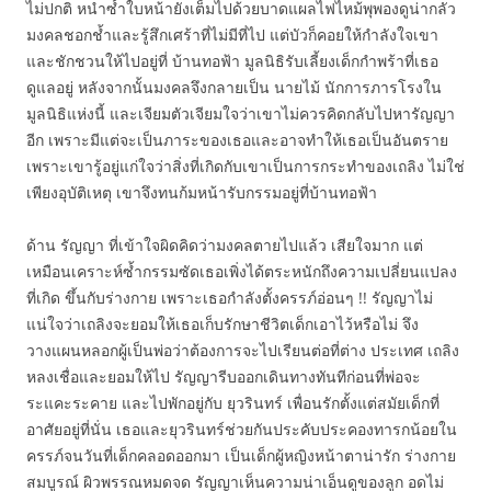
ไม่ปกติ หนำซ้ำใบหน้ายังเต็มไปด้วยบาดแผลไฟไหม้พุพองดูน่ากลัว
มงคลชอกช้ำและรู้สึกเศร้าที่ไม่มีที่ไป แต่บัวก็คอยให้กำลังใจเขา
และชักชวนให้ไปอยู่ที่ บ้านทอฟ้า มูลนิธิรับเลี้ยงเด็กกำพร้าที่เธอ
ดูแลอยู่ หลังจากนั้นมงคลจึงกลายเป็น นายไม้ นักการภารโรงใน
มูลนิธิแห่งนี้ และเจียมตัวเจียมใจว่าเขาไม่ควรคิดกลับไปหารัญญา
อีก เพราะมีแต่จะเป็นภาระของเธอและอาจทำให้เธอเป็นอันตราย
เพราะเขารู้อยู่แก่ใจว่าสิ่งที่เกิดกับเขาเป็นการกระทำของเถลิง ไม่ใช่
เพียงอุบัติเหตุ เขาจึงทนก้มหน้ารับกรรมอยู่ที่บ้านทอฟ้า
ด้าน รัญญา ที่เข้าใจผิดคิดว่ามงคลตายไปแล้ว เสียใจมาก แต่
เหมือนเคราะห์ซ้ำกรรมซัดเธอเพิ่งได้ตระหนักถึงความเปลี่ยนแปลง
ที่เกิด ขึ้นกับร่างกาย เพราะเธอกำลังตั้งครรภ์อ่อนๆ !! รัญญาไม่
แน่ใจว่าเถลิงจะยอมให้เธอเก็บรักษาชีวิตเด็กเอาไว้หรือไม่ จึง
วางแผนหลอกผู้เป็นพ่อว่าต้องการจะไปเรียนต่อที่ต่าง ประเทศ เถลิง
หลงเชื่อและยอมให้ไป รัญญารีบออกเดินทางทันทีก่อนที่พ่อจะ
ระแคะระคาย และไปพักอยู่กับ ยุวรินทร์ เพื่อนรักตั้งแต่สมัยเด็กที่
อาศัยอยู่ที่นั่น เธอและยุวรินทร์ช่วยกันประคับประคองทารกน้อยใน
ครรภ์จนวันที่เด็กคลอดออกมา เป็นเด็กผู้หญิงหน้าตาน่ารัก ร่างกาย
สมบูรณ์ ผิวพรรณหมดจด รัญญาเห็นความน่าเอ็นดูของลูก อดไม่