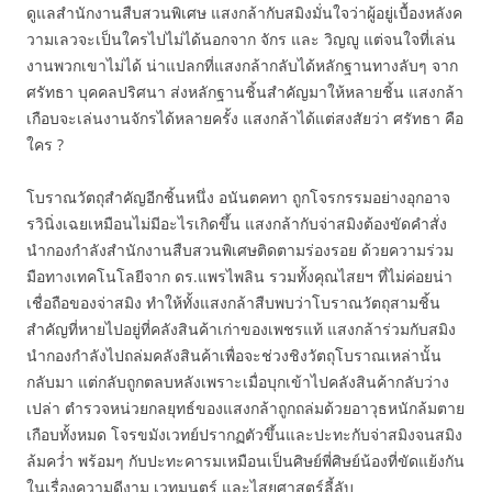
ดูแลสำนักงานสืบสวนพิเศษ แสงกล้ากับสมิงมั่นใจว่าผู้อยู่เบื้องหลังค
วามเลวจะเป็นใครไปไม่ได้นอกจาก จักร และ วิญญู แต่จนใจที่เล่น
งานพวกเขาไม่ได้ น่าแปลกที่แสงกล้ากลับได้หลักฐานทางลับๆ จาก
ศรัทธา บุคคลปริศนา ส่งหลักฐานชิ้นสำคัญมาให้หลายชิ้น แสงกล้า
เกือบจะเล่นงานจักรได้หลายครั้ง แสงกล้าได้แต่สงสัยว่า ศรัทธา คือ
ใคร ?
โบราณวัตถุสำคัญอีกชิ้นหนึ่ง อนันตคทา ถูกโจรกรรมอย่างอุกอาจ
รวินิ่งเฉยเหมือนไม่มีอะไรเกิดขึ้น แสงกล้ากับจ่าสมิงต้องขัดคำสั่ง
นำกองกำลังสำนักงานสืบสวนพิเศษติดตามร่องรอย ด้วยความร่วม
มือทางเทคโนโลยีจาก ดร.แพรไพลิน รวมทั้งคุณไสยฯ ที่ไม่ค่อยน่า
เชื่อถือของจ่าสมิง ทำให้ทั้งแสงกล้าสืบพบว่าโบราณวัตถุสามชิ้น
สำคัญที่หายไปอยู่ที่คลังสินค้าเก่าของเพชรแท้ แสงกล้าร่วมกับสมิง
นำกองกำลังไปถล่มคลังสินค้าเพื่อจะช่วงชิงวัตถุโบราณเหล่านั้น
กลับมา แต่กลับถูกตลบหลังเพราะเมื่อบุกเข้าไปคลังสินค้ากลับว่าง
เปล่า ตำรวจหน่วยกลยุทธ์ของแสงกล้าถูกถล่มด้วยอาวุธหนักล้มตาย
เกือบทั้งหมด โจรขมังเวทย์ปรากฏตัวขึ้นและปะทะกับจ่าสมิงจนสมิง
ล้มคว่ำ พร้อมๆ กับปะทะคารมเหมือนเป็นศิษย์พี่ศิษย์น้องที่ขัดแย้งกัน
ในเรื่องความดีงาม เวทมนตร์ และไสยศาสตร์ลี้ลับ