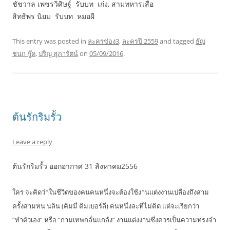
ชัชวาล เพชรวิศิษฐ์ รับบท เก่ง, สามทหารเสือ
สิทธิพร นิยม รับบท หมอผี
This entry was posted in
ละครช่อง3
,
ละครปี 2559
and tagged
ธัญ
ชนก กู๊ด
,
ปริญ สุภารัตน์
on
05/09/2016
.
ต้นรักริมรั้ว
Leave a reply
ต้นรักริมรั้ว ออกอากาศ 31 สิงหาคม2556
ใคร จะคิดว่าในชีวิตของคนคนหนึ่งจะต้องใช้งานแต่งงานเปลืองถึงสาม
ครั้งสามหน นลิน (คิมมี่ คิมเบอร์ลี) คนหนึ่งละที่ไม่คิด แต่จะเรียกว่า
“ทำตัวเอง” หรือ “กามเทพกลั่นแกล้ง” งานแต่งงานซึ่งควรเป็นความทรงจำ