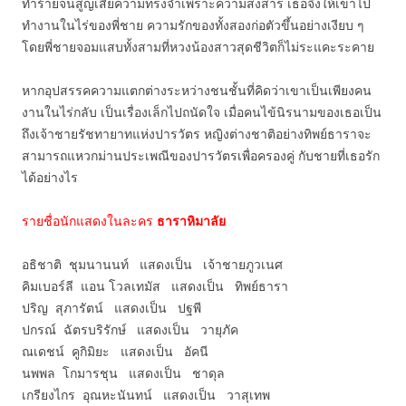
ทำร้ายจนสูญเสียความทรงจำเพราะความสงสาร เธอจึงให้เขาไป
ทำงานในไร่ของพี่ชาย ความรักของทั้งสองก่อตัวขึ้นอย่างเงียบ ๆ
โดยพี่ชายจอมแสบทั้งสามที่หวงน้องสาวสุดชีวิตก็ไม่ระแคะระคาย
หากอุปสรรคความแตกต่างระหว่างชนชั้นที่คิดว่าเขาเป็นเพียงคน
งานในไร่กลับ เป็นเรื่องเล็กไปถนัดใจ เมื่อคนไข้นิรนามของเธอเป็น
ถึงเจ้าชายรัชทายาทแห่งปารวัตร หญิงต่างชาติอย่างทิพย์ธาราจะ
สามารถแหวกม่านประเพณีของปารวัตรเพื่อครองคู่ กับชายที่เธอรัก
ได้อย่างไร
รายชื่อนักแสดงในละคร
ธาราหิมาลัย
อธิชาติ ชุมนานนท์ แสดงเป็น เจ้าชายภูวเนศ
คิมเบอร์ลี แอน โวลเทมัส แสดงเป็น ทิพย์ธารา
ปริญ สุภารัตน์ แสดงเป็น ปฐพี
ปกรณ์ ฉัตรบริรักษ์ แสดงเป็น วายุภัค
ณเดชน์ คูกิมิยะ แสดงเป็น อัคนี
นพพล โกมารชุน แสดงเป็น ชาดุล
เกรียงไกร อุณหะนันทน์ แสดงเป็น วาสุเทพ