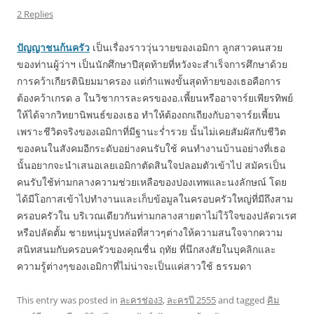
2 Replies
ปัญญาชนก้นครัว
เป็นเรื่องราววุ่นวายของเอมิกา ลูกสาวคนสวย
ของท่านผู้ว่าฯ เป็นนักศึกษาปีสุดท้ายที่หวังจะสำเร็จการศึกษาด้วย
การคว้าเกียรตินิยมมาครอง แต่กำแพงขั้นสุดท้ายของเธอคือการ
ต้องคว้าเกรด a ในวิชาการละครของอ.เพี้ยนหรืออาจาร์ยเพียรทิพย์
ให้ได้จากวิทยานิพนธ์ของเธอ ทำให้ต้องถกเถียงกับอาจาร์ยเพี้ยน
เพราะชีวิตจริงของเอมิกาที่มีฐานะร่ำรวย นั้นไม่เคยสัมผัสกับชีวิต
ของคนในสังคมอีกระดับอย่างคนรับใช้ คนทำงานบ้านอย่างที่เธอ
นั้นอยากจะนำเสนอเลยเอมิกาตัดสินใจปลอมตัวเข้าไป สมัครเป็น
คนรับใช้ท่ามกลางความช่วยเหลือของปองเทพและนงลักษณ์ โดย
ได้มีโอกาสเข้าไปทำงานและเก็บข้อมูลในครอบครัวใหญ่ที่มีถึงสาม
ครอบครัวใน บริเวณเดียวกันท่ามกลางสายตาไม่ใว้ใจของปลัดวเรศ
หรือปลัดตั้ม ชายหนุ่มรูปหล่อที่สาวๆต่างให้ความสนใจจากความ
สนิทสนมกับครอบครัวของคุณชื่น ฤทัย ที่นึกสงสัยในบุคลิกและ
ความรู้ต่างๆของเอมิกาที่ไม่น่าจะเป็นแค่สาวใช้ ธรรมดา
This entry was posted in
ละครช่อง3
,
ละครปี 2555
and tagged
คิม