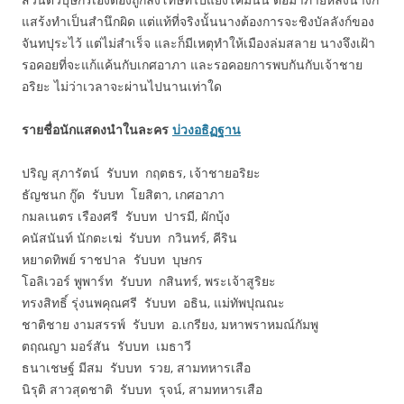
แสร้งทำเป็นสำนึกผิด แต่แท้ที่จริงนั้นนางต้องการจะชิงบัลลังก์ของ
จันทปุระไว้ แต่ไม่สำเร็จ และก็มีเหตุทำให้เมืองล่มสลาย นางจึงเฝ้า
รอคอยที่จะแก้แค้นกับเกศอาภา และรอคอยการพบกันกับเจ้าชาย
อริยะ ไม่ว่าเวลาจะผ่านไปนานเท่าใด
รายชื่อนักแสดงนำในละคร
บ่วงอธิฏฐาน
ปริญ สุภารัตน์ รับบท กฤตธร, เจ้าชายอริยะ
ธัญชนก กู๊ด รับบท โยสิตา, เกศอาภา
กมลเนตร เรืองศรี รับบท ปารมี, ผักบุ้ง
คนัสนันท์ นักตะเฆ่ รับบท กวินทร์, คีริน
หยาดทิพย์ ราชปาล รับบท บุษกร
โอลิเวอร์ พูพาร์ท รับบท กสินทร์, พระเจ้าสูริยะ
ทรงสิทธิ์ รุ่งนพคุณศรี รับบท อธิน, แม่ทัพปุณณะ
ชาติชาย งามสรรพ์ รับบท อ.เกรียง, มหาพราหมณ์กัมพู
ตฤณญา มอร์สัน รับบท เมธาวี
ธนาเชษฐ์ มีสม รับบท รวย, สามทหารเสือ
นิรุติ สาวสุดชาติ รับบท รุจน์, สามทหารเสือ