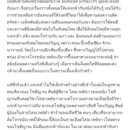
เมื่อทั้งสามคนหนีรอดออกมาได้ อินทนนท์ (เกรียงไกร อุณหะนันท์)
กับนภา จึงสรุปเรื่องราวทั้งหมดให้แสงกล้ากับสมิงได้รับรู้ เธอได้รับ
การช่วยเหลือจากอินทนนท์ให้รอดชีวิตมาได้เพื่อสานต่อความคิด
ศรัทธา เมล็ดพันธุ์แห่งความดีของดอกเตอร์เมฆา ต้องการให้คนดี
และความดียังคงมีค่าต่อไปในสังคมไทย เพื่อให้สังคมไทยมีทางออก
แสงกล้า สมิง ตกลงใจร่วมกับ นภา และ อินทนนท์ ต่อต้านแผนการ
ครอบครองสังคมไทยของวิญญู เพราะขณะนี้เหลือเพียง จักระ
นารายณ์ วัตถุโบราณอีกเพียงชิ้นเดียว ซึ่งหากวิญญูได้ไปครอบ
ครอง อำนาจโจรขมังเวทย์จะมีมากขึ้นมหาศาลจนยากจะต่อสู้ จ่า
สมิงยังเผยความจริงที่เพิ่งล่วงรู้ เมื่อเขาเห็นล็อคเก็ตที่ห้อยคอแสง
กล้ามาตั้งแต่ครั้งแบเบาะในสถานเลี้ยงเด็กกำพร้า
แท้ที่จริงแล้ว แสงกล้าไม่ใช่เด็กกำพร้าอย่างที่เข้าใจแต่เป็นลูกชาย
คนเดียวของ โชติญาณ ศิษย์ผู้พี่สาย ไสยเวทย์ขาวของสมิง โชติ
ญาณสืบทอดวิชาไสยเวทย์ขาวมาแต่โบราณทางสายเลือดจึงมีวิชา
แก่กล้ามากกว่าสมิง หากแต่โชติญาณพลาดท่าเสียที โดนวิญญู ศิษย์
ผู้น้องในสายไสยเวทย์ดำ ทำร้ายจนเสียชีวิต คนๆ เดียวที่จะสามารถ
ล้มโจรขมังเวทย์ได้ขณะนี้ต้องเป็นสายเลือดไสยเวทย์ขาวโดยตรง
ของโชติญาณ นั่นคือแสงกล้านั่นเอง ในเวลาต่อมาแสงกล้ากับจ่า