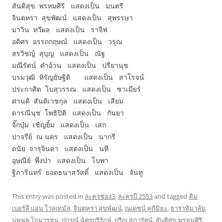
สันติสุข พรหมศิริ แสดงเป็น มนตรี
จินตหรา สุขพัฒน์ แสดงเป็น สุพรรษา
มาวิน ทวีผล แสดงเป็น ราจีฟ
อดิศร อรรถกฤษณ์ แสดงเป็น วรุณ
สรวิชญ์ สุบุญ แสดงเป็น ณัฐ
มณีรัตน์ คำอ้วน แสดงเป็น ปรียานุช
บรมวุฒิ หิรัญยัษฐิติ แสดงเป็น สาโรจน์
ประกาศิต โบสุวรรณ แสดงเป็น ซาเมียร์
ศานติ สันติเวชกุล แสดงเป็น เสียม
ดารณีนุช โพธิปิติ แสดงเป็น กันยา
จั๊กบุ๋ม เชิญยิ้ม แสดงเป็น เสก
ปาจรีย์ ณ นคร แสดงเป็น นากรี
ดนัย จารุจินดา แสดงเป็น นที
อุษณีย์ พึ่งป่า แสดงเป็น โบพา
ฐิภารินทร์ ยอดธนาสวัสดิ์ แสดงเป็น จันทู
This entry was posted in
ละครช่อง3
,
ละครปี 2553
and tagged
คิม
เบอร์ลี แอน โวลเทมัส
,
จินตหรา สุขพัฒน์
,
ณเดชน์ คูกิมิยะ
,
ธาราหิมาลัย
,
นพพล โกมารชุน
,
ปกรณ์ ฉัตรบริรักษ์
,
ปริญ สุภารัตน์
,
สันติสุข พรหมศิริ
,