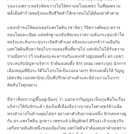
รุนแรงเพราะทอรุ้งขัดขวางไม่ให้ครามขโมยเพชร ในที่สุดคราม
พลั้งมือทำร้ายทอรุ้งจนเสียชีวิตทำให้เขาทนไม่ได้ต้องฆ่าตัวตาย
แสงกล้าขอให้ดอกเตอร์แพรไพลิน (ชาลิดา วิจิตรวงศ์ทอง) ตรวจ
สอบโดยละเอียด แต่หลักฐานกลับชัดเจนว่าครามลั่นกระสุนเข้าใส่
ทอรุ้งและลั่นกระสุนระเบิดหัวตัวเอง สมิงและแสงกล้าร่วมมือกับ
แพรไพลินสืบหาวัตถุโบราณสองชิ้นที่หายไป แต่กลับไม่ได้รับความ
ร่วมมือจาก รวิ จนต้องปะทะคารมกับแสงกล้าอยู่บ่อยครั้ง ดร.เมฆา
ประสบกับปัญหาบริหาร จำต้องแต่งตั้ง จักร (ดอม เหตระกูล) นักการ
เมืองหนุ่มที่มีประวัติไม่โปร่งใสเป็นรองนายกฯ จักรแต่งตั้งให้ วิญญู
(ฉัตรชัย เปล่งพานิช) เป็นที่ปรึกษาส่วนตัวและมีส่วนร่วมในการ
ตัดสินใจทุกอย่าง
มีข่าวลือปรากฏขึ้นอยู่เนืองๆ ว่า นอกจากวิญญูจะเป็นกุนซือในเรื่อง
บริหารให้กับจักรแล้ว ยังเป็นที่เลื่องลือว่าเขาสนใจศาสตร์ด้านมืด
ทรงอำนาจในด้านคุณไสยฯ อย่างหาตัวจับยากคนหนึ่ง จักรคบหาอยู่
กับ ดร.แพรไพลิน ลูกสาว เพชรแท้ (เพ็ญพักตร์ ศิริกุล) เจ้าแม่ธุรกิจ
เครือข่ายอันดับหนึ่งของเมืองไทย แพรไพลินจำต้องคบหาด้วยเพราะ