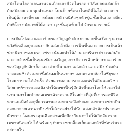
สมิงโดนไล่ล่าเล่นงานจนเกือบเอาชีวิตไม่รอด รวิสั่งปลดแสงกล้า
กับสมิงออกจากทุกตำแหน่ง โดนป้ายข้อหาในคดีที่ไม่ได้ก่อ กลาย
เป็นผู้ต้องหาที่ทางการต้องการตัว หนีหัวซุกหัวซุน ซึ่งเป็นเวลาเดียว
กับที่โจรขมังเวทย์ได้ศาตราวุธชิ้นสุดท้ายไป จักระนารายณ์
การเปิดโปงความเลวร้ายของวิญญูกับจักรยากมากขึ้นเรื่อยๆ ความ
หวังที่เหลืออยู่ของนภากับแสงกล้าคือ การฟื้นขึ้นมาจากการเป็นเจ้า
ชายนิทราของเมฆา เพราะนั่นจะทำให้อำนาจบริหารประเทศกลับ
มาจากจักรซึ่งเป็นหุ่นเชิดของวิญญู ภารกิจการฉีกหน้ากากเลวร้าย
ของวิญญูกับจักรก็อาจจะง่ายขึ้น นภา แสงกล้า และ สมิง ร่วมกัน
วางแผนชิงตัวเมฆาซึ่งยังคงเป็นนายกฯ ออกมาจากห้องไอซียูของ
โรงพยาบาลได้สำเร็จ ด้วยความสามารถของแพรไพลินและวิชา
ไสยเวทย์ขาวของสมิง ทำให้เมฆาฟื้นรู้สึกตัวขึ้นมาโดยใช้เวลาไม่
นาน นภาโผเข้ากอดเมฆาด้วยความดีใจอย่างที่สุดที่เขารอดชีวิต
หากแต่เมื่อจ้องดูที่แววตาของเมฆาเธอถึงกับผงะ เมฆากระชากปืน
ออกมาจากเอวนภายิงเข้าใส่เธออย่างไม่นับ แสงกล้าต้องปราดเอา
ตัวขวาง โดนกระสุนเลือดสาดเพื่อป้องกันนภาไม่ให้เกิดอันตราย
เมฆาหนีออกไปได้ พร้อมๆ กับกระชากล็อตเก็ตแสงกล้าที่ซ่อนวัชระ
อยู่ภายใน