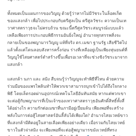
ทั้งหมดเป็นแผนการของวิญญู ด้วยรู้ว่าหากไม่มีวัชระในล็อคเก็ต
ของแสงกล้า เพื่อไปประกอบกับตรีศูลเป็น ตรีศูลวัชระ ความเป็นเท
วาศาสตราวุธจะไม่ครบถ้วน ขณะนี้ตรีศูลวัชระสมบูรณ์แบบแล้ว
เหลือเพียงการประกอบพิธีกรรมอันยิ่งใหญ่ อำนาจทุกสรรพสิ่งจะ
กลายเป็นของพญามารวิญญู แท้ที่จริง ดร.เมฆา ฐานรัฐ เสียชีวิตไป
แล้วตั้งแต่โดนลอบสังหารครั้งก่อน ร่างที่เหลืออยู่เป็นเพียงหุ่นยนต์ที่
วิญญูใช้ไสยศาสตร์ดำสร้างขึ้นเพื่อรอเวลาที่จะช่วงชิงวัชระมาจาก
แสงกล้า
แสงกล้า นภา และ สมิง สืบจนรู้ว่าวิญญูจะทำพิธีที่ไหน ด้วยความ
ร่วมมือของแพรไพลินทำให้พวกเขาสามารถบุกเข้าไปได้ถึงใจกลาง
พิธี โดยเล็ดรอดผ่านอุปกรณ์เทคโนโลยีอันทันสมัย หากแต่พวกเขา
จะต่อสู้กับพญามารที่เป็นเจ้าของเทวาศาสตราวุธอันศักดิ์สิทธิ์ทั้งสี่
ได้อย่างไร ความรักต่อเมฆาที่นภามีอยู่เปี่ยมล้น เพียงพอที่จะสร้าง
พลังในการต่อสู้ไสยศาสตร์อันลี้ลับได้เพียงใด? อำนาจไสยเวทย์ขาว
ที่แสงกล้ามีติดอยู่ในสายเลือดเพียงอย่างเดียว เมื่อรวมกับไสยเวทย์
ขาวในตัวจ่าสมิง จะเพียงพอที่จะต่อสู้พญามารขมังเวทย์ที่ทรง