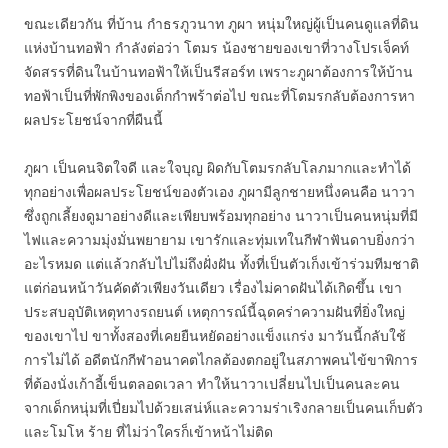
ขณะเดียวกัน ที่บ้าน กำธรภูวนาท ภูผา หนุ่มใหญ่ผู้เป็นคนดูแลที่ดิน
แห่งบ้านทอฟ้า กำลังต่อว่า โตมร น้องชายของเขาที่วางโปรเจ็คท์
จัดสรรที่ดินในบ้านทอฟ้าให้เป็นรีสอร์ท เพราะภูผาต้องการให้บ้าน
ทอฟ้าเป็นที่พักพิงของเด็กกำพร้าต่อไป ขณะที่โตมรกลับต้องการหา
ผลประโยชน์จากที่ผืนนี้
ภูผา เป็นคนจิตใจดี และใจบุญ ผิดกับโตมรกลับโลภมากและทำได้
ทุกอย่างเพื่อผลประโยชน์ของตัวเอง ภูผามีลูกชายหนึ่งคนคือ นาวา
ซึ่งถูกเลี้ยงดูมาอย่างดีและเพียบพร้อมทุกอย่าง นาวาเป็นคนหนุ่มที่มี
ไฟและความมุ่งมั่นพยายาม เขารักและทุ่มเทในกีฬาฟันดาบยิ่งกว่า
อะไรหมด แต่แล้วกลับไปไม่ถึงฝั่งฝัน ทั้งที่เป็นตัวเก็งเข้าร่วมทีมชาติ
แต่ก่อนหน้าวันคัดตัวเพียงวันเดียว เรื่องไม่คาดฝันได้เกิดขึ้น เขา
ประสบอุบัติเหตุทางรถยนต์ เหตุการณ์นี้ฉุดคร่าความฝันที่ยิ่งใหญ่
ของเขาไป ขาทั้งสองที่เคยยืนหยัดอย่างแข็งแกร่ง มาวันนี้กลับใช้
การไม่ได้ อดีตนักกีฬาอนาคตไกลต้องตกอยู่ในสภาพคนไข้ขาพิการ
ที่ต้องนั่งเก้าอี้เข็นตลอดเวลา ทำให้นาวาเปลี่ยนไปเป็นคนละคน
จากเด็กหนุ่มที่เปี่ยมไปด้วยเสน่ห์และความร่าเริงกลายเป็นคนเก็บตัว
และโมโห ร้าย ที่ไม่ว่าใครก็เข้าหน้าไม่ติด