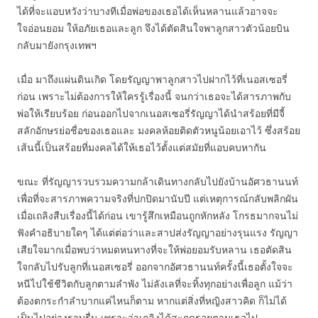
ได้ที่จะแอบหวังว่าบางทีเมื่อพ่อของเธอได้เห็นหลานแล้วอาจจะ
ใจอ่อนยอม ให้อภัยเธอและลูก จึงได้ตัดสินใจพาลูกสาวตัวน้อยบิน
กลับมายังกรุงเทพฯ
เมื่อ มาถึงแผ่นดินเกิด โดยรัญญาพาลูกสาวไปฝากไว้ที่เนอสเซอรี่
ก่อน เพราะไม่ต้องการให้ใครรู้เรื่องนี้ จนกว่าเธอจะได้สารภาพกับ
พ่อให้เรียบร้อย ก่อนออกไปจากเนอสเซอรี่รัญญาได้นำสร้อยที่มีจี้
สลักอักษรย่อชื่อของเธอและ มงคลห้อยติดตัวหนูน้อยเอาไว้ ซึ่งสร้อย
เส้นนี้เป็นสร้อยที่มงคลได้ให้เธอไว้ตั้งแต่สมัยที่แอบคบหากัน
ขณะ ที่รัญญารวบรวมความกล้าเดินทางกลับไปยังบ้านอัศวธานนท์
เพื่อที่จะสารภาพความจริงที่ปกปิดมานับปี แต่เหตุการณ์กลับพลิกผัน
เมื่อเถลิงสืบเรื่องนี้ได้ก่อน เขารู้สึกเหมือนถูกหักหลัง โกรธมากจนไม่
ฟังคำอธิบายใดๆ ได้แต่ต่อว่าและสาปส่งรัญญาอย่างรุนแรง รัญญา
เสียใจมากเมื่อพบว่าหมดหนทางที่จะให้พ่อยอมรับหลาน เธอตัดสิน
ใจกลับไปรับลูกที่เนอสเซอรี่ ออกจากอัศวธานนท์ครั้งนี้เธอตั้งใจจะ
หนีไปใช้ชีวิตกับลูกตามลำพัง ไม่ลังเลที่จะทิ้งทุกอย่างเพื่อลูก แม้ว่า
ต้องตกระกำลำบากแค่ไหนก็ตาม หากแต่สิ่งที่หญิงสาวคิด ก็ไม่ได้
เป็นไปอย่างราบรื่น เพราะว่าเถลิงได้สะกดรอยตามเธอไป