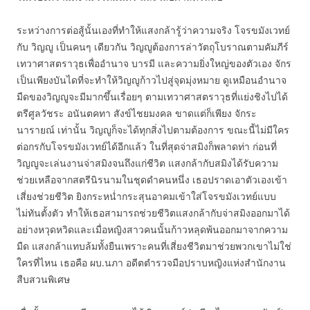
ระหว่างการต่อสู้นั้นเองที่ทำให้แสงกล้ารู้ว่าความจริง โจรขมังเวทย์
กับ วิญญู เป็นคนๆ เดียวกัน วิญญูต้องการล่าวัตถุโบราณตามคัมภีร์
เทวาศาสตราวุธเพื่ออำนาจ บารมี และความยิ่งใหญ่ของตัวเอง จักร
เป็นเพียงบันไดที่จะทำให้วิญญูก้าวไปสู่จุดมุ่งหมาย ดูเหมือนอำนาจ
มืดของวิญญูจะมีมากขึ้นเรื่อยๆ ตามเทวาศาสตราวุธที่แย่งชิงไปได้
ตรีศูลวัชระ อนันตคทา สังข์ไชยมงคล ขาดแต่ก็เพียง จักระ
นารายณ์ เท่านั้น วิญญูก็จะได้ทุกสิ่งไปตามต้องการ ขณะนี้ไม่มีใคร
ต่อกรกับโจรขมังเวทย์ได้อีกแล้ว ในที่สุดจ่าสมิงก็พลาดท่า ก่อนที่
วิญญูจะเล่นงานจ่าสมิงจนถึงแก่ชีวิต แสงกล้ากับสมิงได้รับความ
ช่วยเหลือจากสตรีนิรนามในชุดดำคนหนึ่ง เธอปราดเอาตัวเองเข้า
เสี่ยงช่วยชีวิต ยิงกระหน่ำกระสุนอาคมเข้าใส่โจรขมังเวทย์แบบ
ไม่ทันตั้งตัว ทำให้เธอสามารถช่วยชีวิตแสงกล้ากับจ่าสมิงออกมาได้
อย่างหวุดหวิดและเมื่อหญิงสาวคนนั้นก้าวหลุดพ้นออกมาจากความ
มืด แสงกล้าแทบล้มทั้งยืนเพราะคนที่เสี่ยงชีวิตมาช่วยพวกเขาไม่ใช่
ใครที่ไหน เธอคือ ผบ.นภา อดีตตำรวจมือปราบหญิงแห่งสำนักงาน
สืบสวนพิเศษ