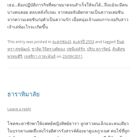
เธอ…ต้องปฏิบัติภารกิจที่หมายมาดจนสำเร็จให้จงได้…ถึงแม้จะมีคน
บางคนคอย ตลบหลังก็เถอะ จากคอยจับผิดกลายเป็นความเคยชิน
จากความเคยชินก่อตัวเป็นความรัก เมื่อหนุ่มเจ้าแผนการเจอกับสาว
เจ้าเล่ห์อะไรจะเกิดขึ้น
This entry was posted in
ละครช่อง3
,
ละครปี 2553
and tagged
จินต
หรา สุขพัฒน์
,
ชาลิด วิจิตรวงศ์ทอง
,
ปฐพีเล่ห์รัก
,
ปริญ สุภารัตน์
,
สันติสุข
พรหมศิริ
,
เจสสิกา ภาสะพันธุ์
on
23/09/2011
.
ธาราหิมาลัย
Leave a reply
โชคชะตาชักพาให้แพทย์หญิงทิพย์ธารา ลูกสาวคนเล็กและคนเดียว
ในบรรดาแฝดสี่แห่งไร่อดิศวรรังสรรค์ต้องมาดูแลภูวเนศ คนไข้ที่ถูก