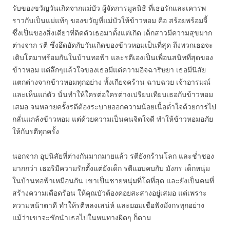
รับของขวัญวันเกิดจากแม่บัว ผู้จัดการมูลนิธิ ที่เธอรักและเคารพ
ราวกับเป็นแม่แท้ๆ ของขวัญที่แม่บัวให้ข้าวหอม คือ สร้อยพร้อมจี้
ซึ่งเป็นของสิ่งเดียวที่ติดตัวเธอมาตั้งแต่เกิด เด็กสาวมีความสุขมาก
ต่างจาก รตี ซึ่งอึดอัดกับวันเกิดของข้าวหอมเป็นที่สุด ถึงพวกเธอจะ
เติบโตมาพร้อมกันในบ้านทอฟ้า และรตีเองเป็นเพื่อนสนิทที่สุดของ
ข้าวหอม แต่ลึกๆแล้วใจของเธอมีแต่ความอิจฉาริษยา เธอมีนิสัย
แตกต่างจากข้าวหอมทุกอย่าง ทั้งเกียจคร้าน ฉาบฉวย เจ้าอารมณ์
และเห็นแก่ตัว นั่นทำให้ใครต่อใครต่างเปรียบเทียบเธอกับข้าวหอม
เสมอ จนหลายครั้งรตีต้องระบายออกความน้อยเนื้อต่ำใจด้วยการไป
กลั่นแกล้งข้าวหอม แต่ด้วยความเป็นคนจิตใจดี ทำให้ข้าวหอมอภัย
ให้กับรตีทุกครั้ง
นอกจาก อุปนิสัยที่ต่างกันมากมายแล้ว รตียังกร้านโลก และช่ำชอง
มากกว่า เธอริมีความรักตั้งแต่ยังเด็ก รตีแอบคบกับ มังกร เด็กหนุ่ม
ในบ้านทอฟ้าเหมือนกัน เขาเป็นชายหนุ่มที่โตที่สุด และยังเป็นคนที่
สร้างความเดือดร้อน ให้คุณบัวต้องคอยสะสางอยู่เสมอ แต่เพราะ
ความหน้าตาดี ทำให้รตีหลงเสน่ห์ และยอมเชื่อฟังมังกรทุกอย่าง
แม้ว่าเขาจะชักนำเธอไปในหนทางผิดๆ ก็ตาม