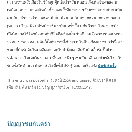
แสนหวานครั้งเดียวในชีวิตลูกผู้หญิงสำหรับ หล่อน .จึงเกิดขึ้นง่ายดาย
เหมือนเล่นขายของมิหนำซ้ำสองครั้งที่ผ่านมา “เจ้าบ่าว” ของนลินยังเป็น
คนเดิม เจ้าบ่าวกำมะลอคนที่เป็นเพื่อนเล่นกันมาแต่อ้อนแต่ออกนายกบ
(หมาก ปริญ) เพื่อนข้างบ้านที่ห่างกันแค่รั้วกั้น แต่คล้ายว่าโชคชะตาไม่
เปิดโอกาสให้ใครล้อเล่นกับชีวิตถึงเพียงนั้น วันเดียวหลังจากงานแต่งงาน
ปลอม ๆ รอบสอง…นลินก็ปิ๊งกับ “ว่าที่เจ้าบ่าว” ในฝัน เรื่องคงง่ายกว่านี้ หาก
ขณะที่ต้นรักต้นใหม่ผลิดอกออกใบน่าตื่นตา ต้นรักต้นเล็กริมรั้วบ้าน
หล่อน…จะไม่เติบโตงอกงามขึ้นอย่างช้า ๆ เช่นกัน นลินจะทำเช่นไร…กับ
รักครั้งใหม่…และพันธะหัวใจที่เพิ่งได้รับรู้ ติดตามเรื่องย่อ
ต้นรักริมรั้ว
This entry was posted in
ละครปี 2556
and tagged
คิมเบอร์ลี แอน
เทียมศิริ
,
ต้นรักริมรั้ว
,
ปริญ สุภารัตน์
on
19/03/2013
.
ปัญญาชนก้นครัว