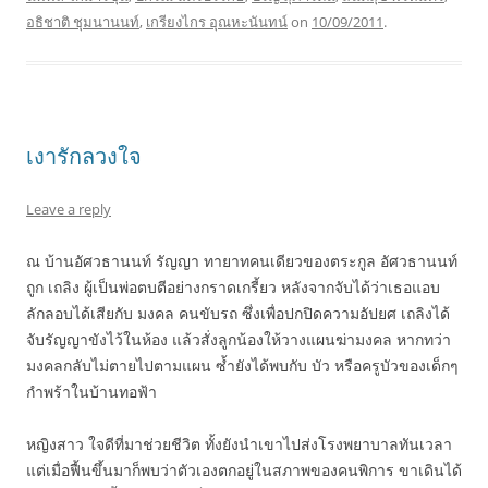
อธิชาติ ชุมนานนท์
,
เกรียงไกร อุณหะนันทน์
on
10/09/2011
.
เงารักลวงใจ
Leave a reply
ณ บ้านอัศวธานนท์ รัญญา ทายาทคนเดียวของตระกูล อัศวธานนท์
ถูก เถลิง ผู้เป็นพ่อตบตีอย่างกราดเกรี้ยว หลังจากจับได้ว่าเธอแอบ
ลักลอบได้เสียกับ มงคล คนขับรถ ซึ่งเพื่อปกปิดความอัปยศ เถลิงได้
จับรัญญาขังไว้ในห้อง แล้วสั่งลูกน้องให้วางแผนฆ่ามงคล หากทว่า
มงคลกลับไม่ตายไปตามแผน ซ้ำยังได้พบกับ บัว หรือครูบัวของเด็กๆ
กำพร้าในบ้านทอฟ้า
หญิงสาว ใจดีที่มาช่วยชีวิต ทั้งยังนำเขาไปส่งโรงพยาบาลทันเวลา
แต่เมื่อฟื้นขึ้นมาก็พบว่าตัวเองตกอยู่ในสภาพของคนพิการ ขาเดินได้