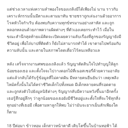
แต่ช่วงเวลาแห่งความลำพองใจของเถลิงมีได้เพียงไม่ นาน ราวกับ
เคราะห์กรรมนั้นมีตาและตามมาทัน ชายชราถูกเล่นงานด้วยอาการ
โรคหัวใจกำเริบ ต้องพบกับความทุกข์ทรมานอย่างสาหัส และถูก
หลอกหลอนด้วยภาพความผิดต่างๆ ที่ตัวเองเคยกระทำไว้ เมื่อใน
ขณะสำนึกสุดท้ายแม้คิดจะเปิดเผยความลับเรื่องที่ลูกของรัญญายังมี
ชีวิตอยู่ เพื่อไถ่บาปที่ติดตัว ก็ยังไม่สามารถทำได้ เขาตายไปพร้อมกับ
ความลับนั้น และตายในสภาพโดดเดี่ยวไร้คนเหลียวแล
หลัง เสร็จจากงานศพของเถลิงแล้ว รัญญาตัดสินใจไปทำบุญให้ลูก
น้อยของเธอ และตั้งใจจะไปวางดอกไม้ที่เนอสเซอรี่ด้วยความอาลัย
แต่แล้วกลับได้รับรู้ข้อมูลที่ไม่คาดฝัน มีหลายคนยืนยันว่า เหตุเพลิง
ไหม้ครั้งนั้นไม่ได้คร่าชีวิตเด็กไปทั้งหมด มีเด็กหลายคนที่รอดตาย
และถูกส่งตัวไปยังมูลนิธิต่างๆ รัญญากลับมีความหวังขึ้นมาอีกครั้ง
เธอรู้สึกอยู่ลึกๆ ว่าลูกน้อยของเธอยังมีชีวิตอยู่และตั้งใจที่จะใช้ทุกสิ่ง
ทุกอย่างที่เธอมี เพื่อตามหาลูกให้พบ ไม่ว่ามันจะยากเย็นสักเพียงใด
ก็ตาม
18 ปีต่อมา ข้าวหอม เด็กสาวหน้าตาดี เติบโตขึ้นในบ้านทอฟ้า ได้