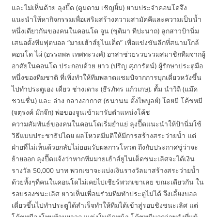
และไม่เห็นด้วย ลุงปี๊ด (ตูมตาม เชิญยิ้ม) ยามประจำคอนโดจึง
แนะนำให้หากิจกรรมเพื่อเสริมสร้างความสามัคคีและความเป็นน้ำ
หนึ่งเดียวกันของคนในคอนโด จูน (ชุติมา ทีปะนาถ) ลูกสาวป้านิ่ม
เสนอตั้งทีมฟุตบอล “มายเฮ้าส์ยูไนเต็ด” เพื่อแข่งขันลีกที่สนามใกล้
คอนโด ไผ่ (อรรถพล เทศทะวงศ์) อาสาช่วยรวบรวมสมาชิกทีมจากผู้
อาศัยในคอนโด ประกอบด้วย ยาว (ปริญ สุภารัตน์) ผู้รักษาประตูมือ
หนึ่งของทีมชาติ ที่เพิ่งทำให้ทีมพลาดแชมป์จากการบุกเดี่ยวหวังขึ้น
ไปทำประตูเอง เดี่ยว ช่างเดาะ (ธีรภัทร แก้วเกษ), ตั้ม นำวิถี (แม๊ค
ชวนชื่น) และ อ่าง กลางอากาศ (ธนานน ตั้งไพบูลย์) โดยมี โค้ชหมี
(จตุรงค์ ม๊กจ๊ก) พ่อของจูนเข้ามารับตำแหน่งโค้ช
ความสัมพันธ์ของคนในคอนโดเริ่มย่ำแย่ ลุงปื๊ดแนะนำให้ป้านิ่มใช้
วิธีแบบประชาธิปไตย ผลโหวตมีมติให้มีการสร้างสระว่ายน้ำ แต่
ฝ่ายที่ไม่เห็นด้วยกลับไม่ยอมรับผลการโหวต ถึงกับประกาศขู่ว่าจะ
ย้ายออก ลุงปื๊ดแจ้งว่าหากทีมมายเฮ้าส์ยูไนเต็ดชนะเลิศจะได้เงิน
รางวัล 50,000 บาท พวกเขาจะแบ่งเงินรางวัลมาสร้างสระว่ายน้ำ
ด้วยทั้งๆที่คนในคอนโดไม่เคยไปเชียร์พวกเขาเลย ขณะเดียวกัน ใน
รอบรองชนะเลิศ ยาวเห็นเพื่อนร่วมทีมทำประตูไม่ได้ จึงเลี้ยงบอล
เดี่ยวขึ้นไปทำประตูได้สำเร็จทำให้ทีมได้เข้าสู่รอบชิงชนะเลิศ แต่
โค้ชหมีลงโทษห้ามยาวลงแข่งในนัดหน้า โค้ชหมีบอกว่าพลังที่แท้