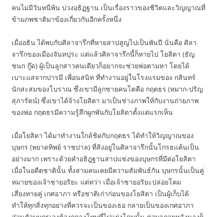
คนไม่มีวันหนีพ้น บ่วงอธิฏฐาน เป็นเรื่องราวของชีวิตและวิญญาณที่
ข้ามภพชาติมาข้องเกี่ยวกันอีกครั้งหนึ่ง
เมื่ออธิน ได้พบกับศิลาจารึกที่หายสาปสูญไปเป็นพันปี นั่นคือ ศิลา
จารึกของเมืองจันทปุระ แต่แล้วศิลาจารึกนี้ก็หายไป โยสิตา (ธัญ
ชนก กู๊ด) ผู้เป็นลูกสาวคนเดียวก็อยากจะช่วยพ่อตามหา โดยได้
เบาะแสจากปารมี เพื่อนสนิท ที่ทำงานอยู่ในโรงแรมของ กสินทร์
นักสะสมของโบราณ ซึ่งเขามีลูกชายคนโตคือ กฤตธร (หมาก-ปริญ
สุภารัตน์) ซึ่งเขาได้จ้างโยสิตา มาเป็นช่างภาพให้กับงานถ่ายภาพ
ของพ่อ กฤตธรมีความรู้สึกผูกพันกับโยสิตาตั้งแต่แรกเห็น
เมื่อโยสิตา ได้มาทำงานใกล้ชิดกับกฤตธร ได้ทำให้วิญญาณของ
บุษกร (หยาดทิพย์ ราชปาล) ที่สิงอยู่ในศิลาจารึกนั้นโกรธแค้นเป็น
อย่างมาก เพราะด้วยคำอธิฎฐานสาปแช่งของบุษกรที่มีต่อโยสิตา
เมื่อในอดีตชาตินั้น ทั้งสามคนเคยมีความสัมพันธ์กัน บุษกรนั้นเป็นคู่
หมายของเจ้าชายอริยะ แต่ทว่า เมื่อเจ้าชายอริยะปล่อยโคม
เสี่ยงทายคู่ เกศอาภา หรือชาติเก่าก่อนของโยสิตา เป็นผู้เก็บได้
ทำให้ทุกสิ่งทุกอย่างที่ควรจะเป็นของเธอ กลายเป็นของเกศอาภา
ส่วนตัวบุษกรเองต้องถูกลงโทษที่ไปแย่งโคมนั้น ต่อมาภายหลังนางก็