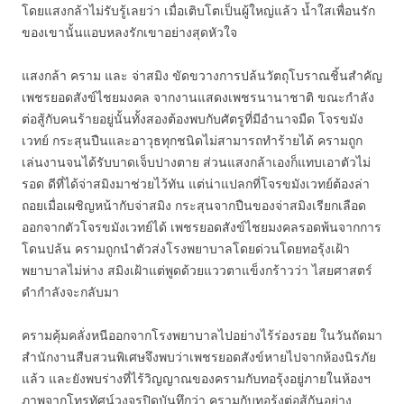
โดยแสงกล้าไม่รับรู้เลยว่า เมื่อเติบโตเป็นผู้ใหญ่แล้ว น้ำใสเพื่อนรัก
ของเขานั้นแอบหลงรักเขาอย่างสุดหัวใจ
แสงกล้า คราม และ จ่าสมิง ขัดขวางการปล้นวัตถุโบราณชิ้นสำคัญ
เพชรยอดสังข์ไชยมงคล จากงานแสดงเพชรนานาชาติ ขณะกำลัง
ต่อสู้กับคนร้ายอยู่นั้นทั้งสองต้องพบกับศัตรูที่มีอำนาจมืด โจรขมัง
เวทย์ กระสุนปืนและอาวุธทุกชนิดไม่สามารถทำร้ายได้ ครามถูก
เล่นงานจนได้รับบาดเจ็บปางตาย ส่วนแสงกล้าเองก็แทบเอาตัวไม่
รอด ดีที่ได้จ่าสมิงมาช่วยไว้ทัน แต่น่าแปลกที่โจรขมังเวทย์ต้องล่า
ถอยเมื่อเผชิญหน้ากับจ่าสมิง กระสุนจากปืนของจ่าสมิงเรียกเลือด
ออกจากตัวโจรขมังเวทย์ได้ เพชรยอดสังข์ไชยมงคลรอดพ้นจากการ
โดนปล้น ครามถูกนำตัวส่งโรงพยาบาลโดยด่วนโดยทอรุ้งเฝ้า
พยาบาลไม่ห่าง สมิงเฝ้าแต่พูดด้วยแววตาแข็งกร้าวว่า ไสยศาสตร์
ดำกำลังจะกลับมา
ครามคุ้มคลั่งหนีออกจากโรงพยาบาลไปอย่างไร้ร่องรอย ในวันถัดมา
สำนักงานสืบสวนพิเศษจึงพบว่าเพชรยอดสังข์หายไปจากห้องนิรภัย
แล้ว และยังพบร่างที่ไร้วิญญาณของครามกับทอรุ้งอยู่ภายในห้องฯ
ภาพจากโทรทัศน์วงจรปิดบันทึกว่า ครามกับทอรุ้งต่อสู้กันอย่าง