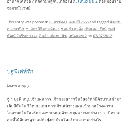
อำนาจได้หรือ ? ติดตามพิสูจน์ได้ต่อไปใน
เหนือเมฆ 2
ตอนมือปราบ
จอมขมังเวทย์
This entry was posted in
ละครช่อง3
,
ละครปี 2555
and tagged
ฉัตรชัย
เปล่งพานิช
,
ชาลิดา วิจิตรวงศ์ทอง
,
ซอนย่า คูลลิ่ง
,
ปริญ สุภารัตน์
,
พงษ์
พัฒน์ วัชริระบรรจง
,
สินจัย เปล่งพานิช
,
เหนือเมฆ 2
on
07/07/2012
.
ปฐพีเล่ห์รัก
Leave a reply
จู่ ๆ ปฐพี หนุ่มเจ้าแผนการ เจ้าของธารารินรีสอร์ตก็มีตัวป่วนเข้ามา
เติมสีสันในชีวิต ชะเอม สาวเจ้าเล่ห์วางแผนเข้ามาสร้างความ
โกลาหลในรีสอร์ตของชายหนุ่มด้วยเหตุผล บางอย่าง เขา…มีความ
สุขที่ได้จับตาดูว่าแม่ตัวยุ่งจะป่วนรีสอร์ตของตนอย่างไร