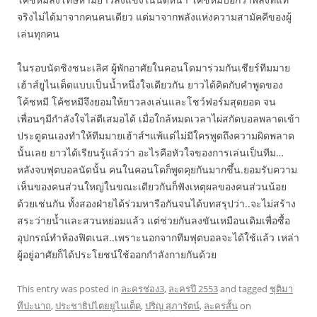
จริงไม่ได้มาจากคนคนเดียว แต่มาจากพลังแห่งความสามัคคีของผู้
เล่นทุกคน
ในรอบนัดชิงชนะเลิศ ผู้พักอาศัยในคอนโดมาร่วมกันเชียร์ทีมมาย
เฮ้าส์ยูไนเต็ดแบบเป็นน้ำหนึ่งใจเดียวกัน ยาวได้คิดกับคำพูดของ
โค้ชหมี โค้ชหมีจึงยอมให้ยาวลงเล่นและโชว์ฟอร์มสุดยอด จน
เพื่อนๆมีกำลังใจไล่ตีเสมอได้ เมื่อใกล้หมดเวลาไผ่สกัดบอลพลาดเข้า
ประตูตนเองทำให้ทีมมายเฮ้าส์ฯแพ้แต่ไม่มีใครพูดถึงความผิดพลาด
นั้นเลย ยาวได้เรียนรู้แล้วว่า อะไรคือหัวใจของการเล่นเป็นทีม…
หลังจบฟุตบอลนัดนั้น คนในคอนโดก็พูดคุยกันมากขึ้น.ยอมรับความ
เห็นของคนส่วนใหญ่ในขณะเดียวกันก็ฟังเหตุผลของคนส่วนน้อย
ด้วยเช่นกัน ทั้งสองฝ่ายได้ร่วมหารือกันจนได้บทสรุปว่า..จะไม่สร้าง
สระว่ายน้ำและสวนหย่อมแล้ว แต่ช่วยกันลงขันเหมือนเดิมเพื่อซื้อ
อุปกรณ์ทำห้องฟิตเนส..เพราะนอกจากทีมฟุตบอลจะได้ใช้แล้ว เหล่า
ผู้อยู่อาศัยก็ได้ประโยชน์ใช้ออกกำลังกายกันด้วย
This entry was posted in
ละครช่อง3
,
ละครปี 2553
and tagged
ชุติมา
ทีปะนาถ
,
ประชาธิปไตยยูไนเต็ด
,
ปริญ สุภารัตน์
,
ละครสั้น
on