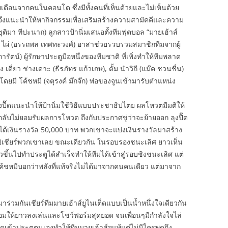
ือนจากคนในคอนโด ซึ่งมีทั้งคนที่เห็นด้วยและไม่เห็นด้วย
ดจึงแนะนำให้หากิจกรรมเพื่อเสริมสร้างความสามัคคีและความ
ติมา ทีปะนาถ) ลูกสาวป้านิ่มเสนอตั้งทีมฟุตบอล “มายเฮ้าส์
โด ไผ่ (อรรถพล เทศทะวงศ์) อาสาช่วยรวบรวมสมาชิกทีมจากผู้
ตน์) ผู้รักษาประตูมือหนึ่งของทีมชาติ ที่เพิ่งทำให้ทีมพลาด
ดี่ยว ช่างเดาะ (ธีรภัทร แก้วเกษ), ตั้ม นำวิถี (แม๊ค ชวนชื่น)
ดยมี โค้ชหมี (จตุรงค์ ม๊กจ๊ก) พ่อของจูนเข้ามารับตำแหน่ง
งปื๊ดแนะนำให้ป้านิ่มใช้วิธีแบบประชาธิปไตย ผลโหวตมีมติให้
วยกลับไม่ยอมรับผลการโหวต ถึงกับประกาศขู่ว่าจะย้ายออก ลุงปื๊ด
ะได้เงินรางวัล 50,000 บาท พวกเขาจะแบ่งเงินรางวัลมาสร้าง
ไปเชียร์พวกเขาเลย ขณะเดียวกัน ในรอบรองชนะเลิศ ยาวเห็น
่ยวขึ้นไปทำประตูได้สำเร็จทำให้ทีมได้เข้าสู่รอบชิงชนะเลิศ แต่
ชหมีบอกว่าพลังที่แท้จริงไม่ได้มาจากคนคนเดียว แต่มาจาก
ร่วมกันเชียร์ทีมมายเฮ้าส์ยูไนเต็ดแบบเป็นน้ำหนึ่งใจเดียวกัน
ยอมให้ยาวลงเล่นและโชว์ฟอร์มสุดยอด จนเพื่อนๆมีกำลังใจไล่
ดเข้าประตูตนเองทำให้ทีมมายเฮ้าส์ฯแพ้แต่ไม่มีใครพูดถึง