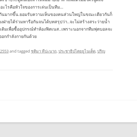
า อะไรคือหัวใจของการเล่นเป็นทีม…
ยกันมากขึ้น.ยอมรับความเห็นของคนส่วนใหญ่ในขณะเดียวกันก็
องฝ่ายได้ร่วมหารือกันจนได้บทสรุปว่า..จะไม่สร้างสระว่ายน้ำ
ดิมเพื่อซื้ออุปกรณ์ทำห้องฟิตเนส..เพราะนอกจากทีมฟุตบอลจะ
ช้ออกกำลังกายกันด้วย
 2553
and tagged
ชุติมา ทีปะนาถ
,
ประชาธิปไตยยูไนเต็ด
,
ปริญ