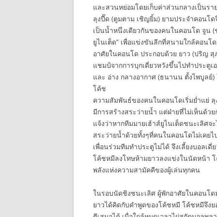
และสวนหย่อมโดยเก็บค่าส่วนกลางเป็นรายเด
ลุงปี๊ด (ตูมตาม เชิญยิ้ม) ยามประจำคอนโ
เป็นน้ำหนึ่งเดียวกันของคนในคอนโด จูน (ชุ
ยูไนเต็ด” เพื่อแข่งขันลีกที่สนามใกล้คอน
อาศัยในคอนโด ประกอบด้วย ยาว (ปริญ สุภารั
แชมป์จากการบุกเดี่ยวหวังขึ้นไปทำประตูเอง เ
และ อ่าง กลางอากาศ (ธนานน ตั้งไพบูลย์) โ
โค้ช
ความสัมพันธ์ของคนในคอนโดเริ่มย่ำแย่ ลุ
มีการสร้างสระว่ายน้ำ แต่ฝ่ายที่ไม่เห็นด้
แจ้งว่าหากทีมมายเฮ้าส์ยูไนเต็ดชนะเลิศจ
สระว่ายน้ำด้วยทั้งๆที่คนในคอนโดไม่เคย
เพื่อนร่วมทีมทำประตูไม่ได้ จึงเลี้ยงบอลเดี
โค้ชหมีลงโทษห้ามยาวลงแข่งในนัดหน้า โค้
พลังแห่งความสามัคคีของผู้เล่นทุกคน
ในรอบนัดชิงชนะเลิศ ผู้พักอาศัยในคอนโดมา
ยาวได้คิดกับคำพูดของโค้ชหมี โค้ชหมีจึง
ตีเสมอได้ เมื่อใกล้หมดเวลาไผ่สกัดบอลพลา