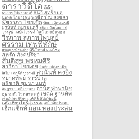
ดาราวิดิโอ
ดีด้า
ธนา สุทธิกมล
ธนากร โปษยานนท์
พรชิตา ณ สงขลา
นพพล โกมารชุน
พัชราภา ไชยเชื้อ
พิยดา อัครเศรณี
ยุรนันท์ ภมรมนตรี
ลลิตา ปัญโญภาส
วรนุช วงษ์สวรรค์
วิลลี่ แมคอินทอช
วีรภาพ สุภาพไพบูลย์
ศรราม เทพพิทักษ์
ศิริลักษณ์ ผ่องโชค
ศรัณยู วงษ์กระจ่าง
สหรัถ สังคปรีชา
สันติสุข พรหมศิริ
สาวิกา ไชยเดช
สินจัย เปล่งพานิช
สุวนันท์ คงยิ่ง
สิเรียม ภักดีดำรงฤทธิ์
หยาดทิพย์ ราชปาล
อธิชาติ ชุมนานนท์
อานัส ฬาพานิช
อัษฎาวุธ เหลืองสุนทร
เขตต์ ฐานทัพ
อุษามณี ไวทยานนท์
เคลลี่ ธนะพัฒน์
เข็มอัปสร สิริสุขะ
เจนี่ เทียนโพธิ์สุวรรณ
เอมี่ กลิ่นประทุม
แอน ทองประสม
เอ็กแซ็กท์