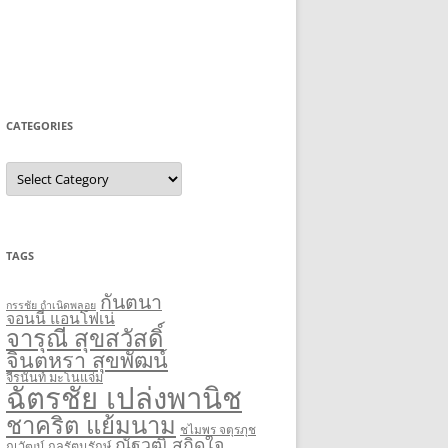
CATEGORIES
Categories
TAGS
กันตนา
กรรชัย กำเนิดพลอย
จอนนี่ แอนโฟเน่
จารุณี สุขสวัสดิ์
จินตหรา สุขพัฒน์
จีรนันท์ มะโนแจ่ม
ฉัตรชัย เปล่งพานิช
ชาคริต แย้มนาม
ชไมพร จตุรภุช
ณัฐวุฒิ สกิดใจ
ณวัฒน์ กุลรัตนรักษ์