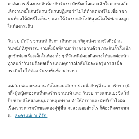
มาจัดการเรื่องกระถินท้องกับวันรบ มัทรีตกใจและเสียใจมากขอล้ม
เลิกงานหมั้นกับวันรบ วันรบปฏิเสธว่าไม่ได้ทำแต่มัทรีไม่เชื่อ รชา
นนท์ขอให้มัทรีใจเย็น ๆ และให้วันรบกลับไปพิสูจน์ไม่ใช่พ่อของลูก
ในท้องกระถิน
วัน รบ มัทรี รชานนท์ ติรกา เดินทางมาพิสูจน์ความจริงถึงบ้าน
วันทนีย์ที่สุพรรณ รวมทั้งมือที่สามอย่างธงฉานด้วย กระถินอ้ำอึ้งเมื่อ
ถูกซักฟอกเรื่องเด็กในท้อง ทั้ง ๆ ที่วันทนีย์คอยถือหางให้บอกต่อหน้า
ทุกคนว่าวันรบคือพ่อเด็ก แต่เหตุการณ์กลับโอละพ่อวุ่นวาย เมื่อ
กระถินไม่ได้ท้อง วันรบพ้นข้อกล่าวหา
แต่สมภพและธงฉาน ยังไม่ยอมเลิกรา ร่วมมือกับรุจี และ วริษรา (นิ
กกี้) ผู้หญิงสองคนที่หลงรักรชานนท์ และ วันรบ วางแผนแย่งชิง ใส่
ร้ายป้ายสีให้สองหนุ่มตกหลุมพราง ทำให้ติรกาและมัทรีเข้าใจผิด
เรื่องราวความรักของสองคู่ชู้ชื่น จะลงเอยอย่างไร ก็ต้องติดตามชม
ดู…
ละครแม่ยายที่รัก