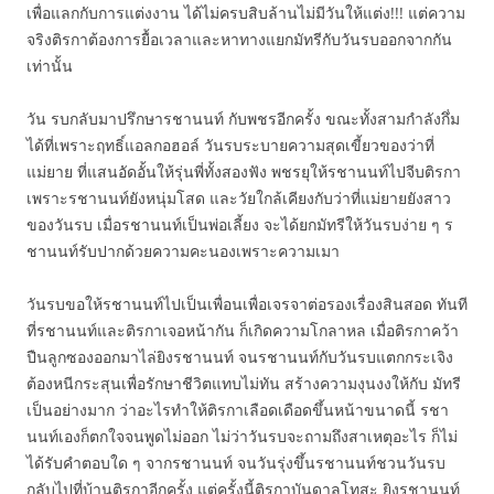
เพื่อแลกกับการแต่งงาน ได้ไม่ครบสิบล้านไม่มีวันให้แต่ง!!! แต่ความ
จริงติรกาต้องการยื้อเวลาและหาทางแยกมัทรีกับวันรบออกจากกัน
เท่านั้น
วัน รบกลับมาปรึกษารชานนท์ กับพชรอีกครั้ง ขณะทั้งสามกำลังกึ่ม
ได้ที่เพราะฤทธิ์แอลกอฮอล์ วันรบระบายความสุดเขี้ยวของว่าที่
แม่ยาย ที่แสนอัดอั้นให้รุ่นพี่ทั้งสองฟัง พชรยุให้รชานนท์ไปจีบติรกา
เพราะรชานนท์ยังหนุ่มโสด และวัยใกล้เคียงกับว่าที่แม่ยายยังสาว
ของวันรบ เมื่อรชานนท์เป็นพ่อเลี้ยง จะได้ยกมัทรีให้วันรบง่าย ๆ ร
ชานนท์รับปากด้วยความคะนองเพราะความเมา
วันรบขอให้รชานนท์ไปเป็นเพื่อนเพื่อเจรจาต่อรองเรื่องสินสอด ทันที
ที่รชานนท์และติรกาเจอหน้ากัน ก็เกิดความโกลาหล เมื่อติรกาคว้า
ปืนลูกซองออกมาไล่ยิงรชานนท์ จนรชานนท์กับวันรบแตกกระเจิง
ต้องหนีกระสุนเพื่อรักษาชีวิตแทบไม่ทัน สร้างความงุนงงให้กับ มัทรี
เป็นอย่างมาก ว่าอะไรทำให้ติรกาเลือดเดือดขึ้นหน้าขนาดนี้ รชา
นนท์เองก็ตกใจจนพูดไม่ออก ไม่ว่าวันรบจะถามถึงสาเหตุอะไร ก็ไม่
ได้รับคำตอบใด ๆ จากรชานนท์ จนวันรุ่งขึ้นรชานนท์ชวนวันรบ
กลับไปที่บ้านติรกาอีกครั้ง แต่ครั้งนี้ติรกาบันดาลโทสะ ยิงรชานนท์