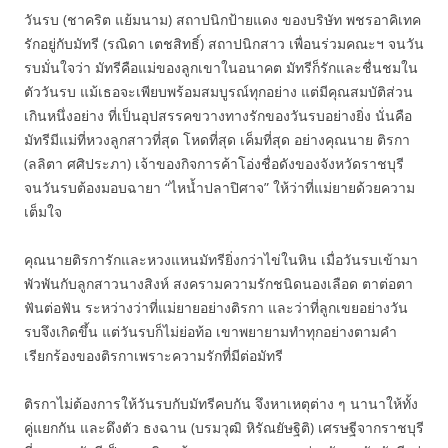
วันรบ (ชาคริต แย้มนาม) สถาปนิกป้ายแดง ของบริษัท พชรอาคิเทค
รักอยู่กับมัทรี (รณิดา เตชสิทธิ์) สถาปนิกสาว เพื่อนร่วมคณะฯ จนวัน
รบมั่นใจว่า มัทรีคือแม่ของลูกเขาในอนาคต มัทรีก็รักและชื่นชมใน
ตัววันรบ แม้เธอจะเพียบพร้อมสมบูรณ์ทุกอย่าง แต่มีคุณสมบัติส่วน
เกินหนึ่งอย่าง ที่เป็นอุปสรรคขวางทางรักของวันรบอย่างยิ่ง นั่นคือ
มัทรีมีแม่ที่หวงลูกสาวที่สุด โหดที่สุด เค็มที่สุด อย่างคุณนาย ติรกา
(ลลิตา ศศิประภา) เจ้าของกิจการค้าโอ่งชื่อดังของจังหวัดราชบุรี
จนวันรบต้องมอบฉายา “ไหน้ำปลาปิศาจ” ให้ว่าที่แม่ยายด้วยความ
เต็มใจ
คุณนายติรการักและหวงแหนมัทรียิ่งกว่าไข่ในหิน เมื่อวันรบเข้ามา
พัวพันกับลูกสาวนางสิงห์ สงครามความรักชนิดนองเลือด ตาต่อตา
ฟันต่อฟัน ระหว่างว่าที่แม่ยายอย่างติรกา และว่าที่ลูกเขยอย่างวัน
รบจึงเกิดขึ้น แต่วันรบก็ไม่ย่อท้อ เขาพยายามทำทุกอย่างตามคำ
เรียกร้องของติรกาเพราะความรักที่มีต่อมัทรี
ติรกาไม่ต้องการให้วันรบกับมัทรีคบกัน จึงหาเหตุต่าง ๆ นานาให้ทั้ง
คู่แยกกัน และดึงตัว ธงฉาน (บรมวุฒิ หิรัณยัษฐิติ) เศรษฐีจากราชบุรี