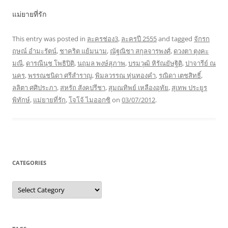
แม่ยายที่รัก
This entry was posted in
ละครช่อง3
,
ละครปี 2555
and tagged
จักรก
ฤษณ์ อำมะรัตน์
,
ชาคริต แย้มนาม
,
ณัฐณิชา สกุลจารุพงศ์
,
ดวงตา ตุงคะ
มณี
,
ดารณีนุช โพธิปิติ
,
นฤมล พงษ์สุภาพ
,
บรมวุฒิ หิรัณยัษฐิติ
,
ปาจารีย์ ณ
นคร
,
พรรณชนิดา ศรีสำราญ
,
พิมลวรรณ หุ่นทองคำ
,
รณิดา เตชสิทธิ์
,
ลลิตา ศศิประภา
,
สหรัถ สังคปรีชา
,
สุมณทิพย์ เหลืองอุทัย
,
สุเทพ ประยูร
พิทักษ์
,
แม่ยายที่รัก
,
โจโจ้ ไมออกซิ
on
03/07/2012
.
CATEGORIES
Categories