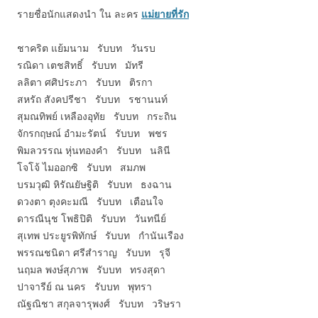
รายชื่อนักแสดงนำ ใน ละคร
แม่ยายที่รัก
ชาคริต แย้มนาม รับบท วันรบ
รณิดา เตชสิทธิ์ รับบท มัทรี
ลลิตา ศศิประภา รับบท ติรกา
สหรัถ สังคปรีชา รับบท รชานนท์
สุมณทิพย์ เหลืองอุทัย รับบท กระถิน
จักรกฤษณ์ อำมะรัตน์ รับบท พชร
พิมลวรรณ หุ่นทองคำ รับบท นลินี
โจโจ้ ไมออกซิ รับบท สมภพ
บรมวุฒิ หิรัณยัษฐิติ รับบท ธงฉาน
ดวงตา ตุงคะมณี รับบท เตือนใจ
ดารณีนุช โพธิปิติ รับบท วันทนีย์
สุเทพ ประยูรพิทักษ์ รับบท กำนันเรือง
พรรณชนิดา ศรีสำราญ รับบท รุจี
นฤมล พงษ์สุภาพ รับบท ทรงสุดา
ปาจารีย์ ณ นคร รับบท พุทรา
ณัฐณิชา สกุลจารุพงศ์ รับบท วริษรา