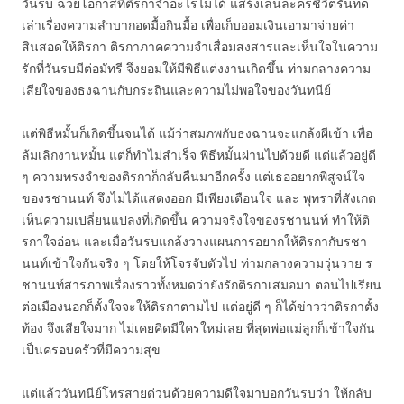
วันรบ ฉวยโอกาสที่ติรกาจำอะไรไม่ได้ แสร้งเล่นละครชีวิตรันทด
เล่าเรื่องความลำบากอดมื้อกินมื้อ เพื่อเก็บออมเงินเอามาจ่ายค่า
สินสอดให้ติรกา ติรกาภาคความจำเสื่อมสงสารและเห็นใจในความ
รักที่วันรบมีต่อมัทรี จึงยอมให้มีพิธีแต่งงานเกิดขึ้น ท่ามกลางความ
เสียใจของธงฉานกับกระถินและความไม่พอใจของวันทนีย์
แต่พิธีหมั้นก็เกิดขึ้นจนได้ แม้ว่าสมภพกับธงฉานจะแกล้งผีเข้า เพื่อ
ล้มเลิกงานหมั้น แต่ก็ทำไม่สำเร็จ พิธีหมั้นผ่านไปด้วยดี แต่แล้วอยู่ดี
ๆ ความทรงจำของติรกาก็กลับคืนมาอีกครั้ง แต่เธออยากพิสูจน์ใจ
ของรชานนท์ จึงไม่ได้แสดงออก มีเพียงเตือนใจ และ พุทราที่สังเกต
เห็นความเปลี่ยนแปลงที่เกิดขึ้น ความจริงใจของรชานนท์ ทำให้ติ
รกาใจอ่อน และเมื่อวันรบแกล้งวางแผนการอยากให้ติรกากับรชา
นนท์เข้าใจกันจริง ๆ โดยให้โจรจับตัวไป ท่ามกลางความวุ่นวาย ร
ชานนท์สารภาพเรื่องราวทั้งหมดว่ายังรักติรกาเสมอมา ตอนไปเรียน
ต่อเมืองนอกก็ตั้งใจจะให้ติรกาตามไป แต่อยู่ดี ๆ ก็ได้ข่าวว่าติรกาตั้ง
ท้อง จึงเสียใจมาก ไม่เคยคิดมีใครใหม่เลย ที่สุดพ่อแม่ลูกก็เข้าใจกัน
เป็นครอบครัวที่มีความสุข
แต่แล้ววันทนีย์โทรสายด่วนด้วยความดีใจมาบอกวันรบว่า ให้กลับ