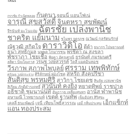
TAGS
กันตนา
จอนนี่ แอนโฟเน่
กรรชัย กำเนิดพลอย
จารุณี สุขสวัสดิ์
จินตหรา สุขพัฒน์
ฉัตรชัย เปล่งพานิช
จีรนันท์ มะโนแจ่ม
ชาคริต แย้มนาม
ชไมพร จตุรภุช
ณวัฒน์ กุลรัตนรักษ์
ดาราวิดิโอ
ณัฐวุฒิ สกิดใจ
ดีด้า
ธนากร โปษยานนท์
ธนา สุทธิกมล
พรชิตา ณ สงขลา
นพพล โกมารชุน
พัชราภา ไชยเชื้อ
ยุรนันท์ ภมรมนตรี
พิยดา อัครเศรณี
วรนุช วงษ์สวรรค์
ลลิตา ปัญโญภาส
วิลลี่ แมคอินทอช
ศรราม เทพพิทักษ์
วีรภาพ สุภาพไพบูลย์
สหรัถ สังคปรีชา
ศิริลักษณ์ ผ่องโชค
ศรัณยู วงษ์กระจ่าง
สันติสุข พรหมศิริ
สาวิกา ไชยเดช
สินจัย เปล่งพานิช
สุวนันท์ คงยิ่ง
หยาดทิพย์ ราชปาล
สิเรียม ภักดีดำรงฤทธิ์
อธิชาติ ชุมนานนท์
อานัส ฬาพานิช
อัษฎาวุธ เหลืองสุนทร
เขตต์ ฐานทัพ
อุษามณี ไวทยานนท์
เข็มอัปสร สิริสุขะ
เอ็กแซ็กท์
เจนี่ เทียนโพธิ์สุวรรณ
เคลลี่ ธนะพัฒน์
เอมี่ กลิ่นประทุม
แอน ทองประสม