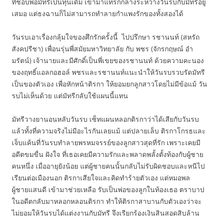
ที่ชอบพอมัทรีเป็นทุนเดิม เข้ามาแทรกกลางระหว่างวันรบกับมัทรีอยู่
เสมอ แต่ธงฉานก็ไม่สามารถทำลายกำแพงรักของทั้งสองได้
วันรบเอาเรื่องกลุ้มใจของศึกรักครั้งนี้ ไปปรึกษา รชานนท์ (สหรัถ
สังคปรีชา) เพื่อนรุ่นพี่สมัยมหาวิทยาลัย กับ พชร (จักรกฤษณ์ อำ
มรัตน์) เจ้านายและมีศักดิ์เป็นพี่เขยของรชานนท์ ด้วยความคะนอง
ของฤทธิ์แอลกอฮอล์ พชรและรชานนท์แนะนำให้วันรบรวบรัดมัทรี
เป็นของตัวเอง เพื่อหักหน้าติรกา ให้ยอมยกลูกสาวโดยไม่มีข้อแม้ วัน
รบไม่เห็นด้วย แต่มัทรีกลับใช้แผนนี้แทน
มัทรีวางยานอนหลับวันรบ เซ็ทแผนหลอกติรกาว่าได้เสียกับวันรบ
แล้วทั้งที่ความจริงไม่มีอะไรกันเลยแม้ แต่ปลายเล็บ ติรกาโกรธและ
เจ็บแค้นที่วันรบทำลายพรหมจรรย์ของลูกสาวสุดที่รัก เพราะเคยมี
อดีตขมขื่น ฝังใจ ที่เธอเคยมีความรักและพลาดพลั้งตั้งท้องกับผู้ชาย
คนหนึ่ง เมื่ออายุยังน้อย แต่ผู้ชายคนนั้นกลับไม่รับผิดชอบและหนีไป
เรียนต่อเมืองนอก ติรกาเสียใจและคิดทำร้ายตัวเอง แต่หมอพล
ผู้ชายแสนดี เข้ามาช่วยเหลือ รับเป็นพ่อของลูกในท้องเธอ ตราบาป
ในอดีตกลับมาหลอกหลอนติรกา ทำให้ติรกาสาบานกับตัวเองว่าจะ
ไม่ยอมให้วันรบได้แต่งงานกับมัทรี จึงเรียกร้องเงินสินสอดสิบล้าน