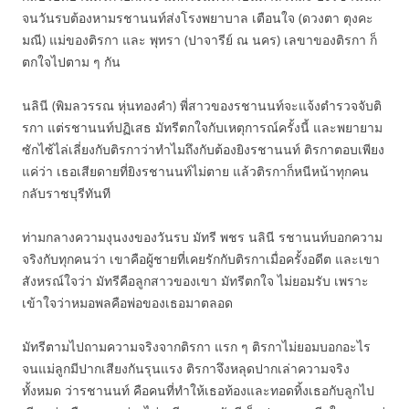
จนวันรบต้องหามรชานนท์ส่งโรงพยาบาล เตือนใจ (ดวงตา ตุงคะ
มณี) แม่ของติรกา และ พุทรา (ปาจารีย์ ณ นคร) เลขาของติรกา ก็
ตกใจไปตาม ๆ กัน
นลินี (พิมลวรรณ หุ่นทองคำ) พี่สาวของรชานนท์จะแจ้งตำรวจจับติ
รกา แต่รชานนท์ปฏิเสธ มัทรีตกใจกับเหตุการณ์ครั้งนี้ และพยายาม
ซักไซ้ไล่เลี่ยงกับติรกาว่าทำไมถึงกับต้องยิงรชานนท์ ติรกาตอบเพียง
แค่ว่า เธอเสียดายที่ยิงรชานนท์ไม่ตาย แล้วติรกาก็หนีหน้าทุกคน
กลับราชบุรีทันที
ท่ามกลางความงุนงงของวันรบ มัทรี พชร นลินี รชานนท์บอกความ
จริงกับทุกคนว่า เขาคือผู้ชายที่เคยรักกับติรกาเมื่อครั้งอดีต และเขา
สังหรณ์ใจว่า มัทรีคือลูกสาวของเขา มัทรีตกใจ ไม่ยอมรับ เพราะ
เข้าใจว่าหมอพลคือพ่อของเธอมาตลอด
มัทรีตามไปถามความจริงจากติรกา แรก ๆ ติรกาไม่ยอมบอกอะไร
จนแม่ลูกมีปากเสียงกันรุนแรง ติรกาจึงหลุดปากเล่าความจริง
ทั้งหมด ว่ารชานนท์ คือคนที่ทำให้เธอท้องและทอดทิ้งเธอกับลูกไป