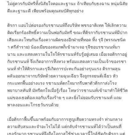
ไม่คู่ควรกับมัทรีทั้งนิสัยใจคอและฐานะ ถ้าเทียบกับธงฉาน หนุ่มนิสัย
ดีและฐานะดี เพียบพร้อมคุณสมบัติทุกอย่าง
ติรกา แอบไปต่อรองกับรชานนท์ถึงบริษัท พชรอาคิเทค ให้เลิกความ
คิดเรียกร้องสิทธิ์ความเป็นพ่อกับมัทรี ขณะที่ติรกากับรชานนท์มีปาก
เสียงและโทษกันเรื่องความผิดของอีกฝ่ายที่ทอด ทิ้ง รุจี (พรรณชนิด
า ศรีสำราย) น้องเมียของสมภพก็เข้ามาเจอ รุจีชอบรชานนท์มา
นาน และแสดงความในใจให้รชานนท์รับรู้อยู่เสมอ เมื่อเจอติรกาอยู่
กับรชานนท์ จึงเกิดอาการหึงหวง พร้อมแสดงความเป็นเจ้าของรชา
นนท์ ทำให้ติรกาและรุจีเกิดการปะทะกันอย่างรุนแรง ติรกาผลุน
ผลันออกมาจากบริษัทด้วยความฉุนเฉียว จึงถูกรถยนต์เฉี่ยว หัว
กระแทกพื้นอย่างแรง รชานนท์ตกใจมากรีบพาตัวติรกาส่งโรง
พยาบาลทันที มัทรีตกใจเมื่อรู้เรื่อง โทษว่ารชานนท์เข้ามาทำให้ชีวิต
แม่ของเธอต้องเจอกับเรื่องร้าย ๆ และยิ่งไม่ยอมรับรชานนท์ แถม
พาลงอนและโกรธวันรบด้วย
เมื่อติรกาฟื้นขึ้นมาพร้อมกับอาการสูญเสียความทรงจำ ท่ามกลาง
ความสับสนและจำอะไรไม่ได้ แต่กลับจำรชานนท์ได้ว่าเป็นคนที่
เธอรักมาก รชานนท์จึงถือโอกาสใช้ช่วงเวลานี้ใกล้ชิดกับติรกา แต่