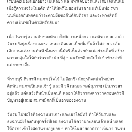
เรียนต่อเมืองนอกอย่างไม่เหลียว แล มัทรีเจ็บปวดและเสียใจแทนแม่
เมื่อรู้ความจริงในอดีต ทำให้มัทรีไม่ยอมรับรชานนท์เป็นพ่อ รชา
นนท์บอกกับทุกคนว่าจะตามง้อขอคืนดีกับติรกา และจะทวงสิทธิ์
ความเป็นพ่อในตัวมัทรีกลับมา
เมื่อ วันรบรู้ความลับของติรกาจึงคิดว่าเหนือกว่า แต่ติรกาบอกว่าถ้า
วันรบยังยุ่งเรื่องของเธอ เธอจะคิดดอกเบี้ยเพิ่มขึ้นถ้าไม่จ่าย จะล้ม
เลิกงานแต่งงานทันที ซึ่งคราวนี้มัทรีเห็นด้วยกับแม่อย่างเต็มที่ สร้าง
ความกลุ้มใจให้กับวันรบยิ่งนัก ที่จู่ ๆ คนรักพลิกกลับไปเข้าข้างว่าที่
แม่ยายซะงั้น
ที่ราชบุรี ติรกามี สมภพ (โจโจ้ ไมอ๊อกซิ) นักธุรกิจหนุ่มใหญ่มา
ติดพัน สมภพเป็นคนเจ้าชู้ และมี รุจี (นฤมล พงษ์สุภาพ) เป็นภรรยา
อยู่แล้ว แต่แสร้งตีหน้าเป็นคนดี หลอกให้ติรกาสงสารว่าครอบครัวมี
ปัญหาอยู่เสมอ สมภพมีศักดิ์เป็นอาของธงฉาน
วันรบ ไม่พอใจที่ธงฉานมาเกาะแกะเอาใจมัทรี ทำให้วันรบและ
ธงฉานมีเรื่องกันทุกครั้งที่เจอ ธงฉานใช้ความกะล่อนเจ้าเล่ห์ หลอก
ให้ติรกาเข้าใจผิดวันรบอยู่บ่อย ๆ ทำให้ในสายตาติรกาเห็นว่า วันรบ