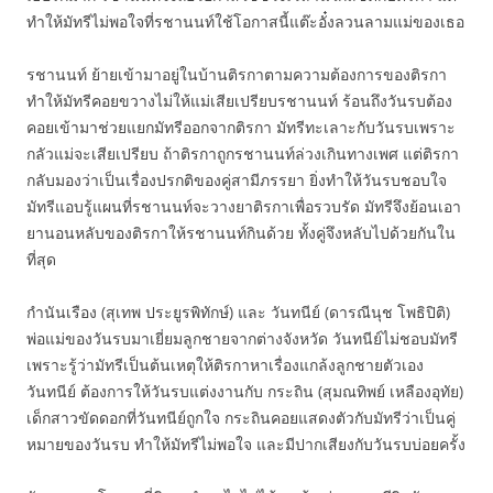
ทำให้มัทรีไม่พอใจที่รชานนท์ใช้โอกาสนี้แต๊ะอั๋งลวนลามแม่ของเธอ
รชานนท์ ย้ายเข้ามาอยู่ในบ้านติรกาตามความต้องการของติรกา
ทำให้มัทรีคอยขวางไม่ให้แม่เสียเปรียบรชานนท์ ร้อนถึงวันรบต้อง
คอยเข้ามาช่วยแยกมัทรีออกจากติรกา มัทรีทะเลาะกับวันรบเพราะ
กลัวแม่จะเสียเปรียบ ถ้าติรกาถูกรชานนท์ล่วงเกินทางเพศ แต่ติรกา
กลับมองว่าเป็นเรื่องปรกติของคู่สามีภรรยา ยิ่งทำให้วันรบชอบใจ
มัทรีแอบรู้แผนที่รชานนท์จะวางยาติรกาเพื่อรวบรัด มัทรีจึงย้อนเอา
ยานอนหลับของติรกาให้รชานนท์กินด้วย ทั้งคู่จึงหลับไปด้วยกันใน
ที่สุด
กำนันเรือง (สุเทพ ประยูรพิทักษ์) และ วันทนีย์ (ดารณีนุช โพธิปิติ)
พ่อแม่ของวันรบมาเยี่ยมลูกชายจากต่างจังหวัด วันทนีย์ไม่ชอบมัทรี
เพราะรู้ว่ามัทรีเป็นต้นเหตุให้ติรกาหาเรื่องแกล้งลูกชายตัวเอง
วันทนีย์ ต้องการให้วันรบแต่งงานกับ กระถิน (สุมณทิพย์ เหลืองอุทัย)
เด็กสาวขัดดอกที่วันทนีย์ถูกใจ กระถินคอยแสดงตัวกับมัทรีว่าเป็นคู่
หมายของวันรบ ทำให้มัทรีไม่พอใจ และมีปากเสียงกับวันรบบ่อยครั้ง