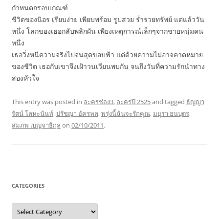
กำหนดกรอบเกณฑ์
ชีวิตของนิอร เรียบง่าย เพียบพร้อม รูปสวย ร่ำรวยทรัพย์ แต่แล้ววัน
หนึ่ง โลกของเธอกลับพลิกผัน เพียงเหตุการณ์เล็กๆจากชายหนุ่มคน
หนึ่ง
เธอวิ่งหนีความจริงไปจนสุดขอบฟ้า แต่ด้วยความไม่อาจคาดหมาย
ของชีวิต เธอกับเขาจึงเฝ้าวนเวียนพบกัน จนถึงวันที่ความรักนำทาง
สองหัวใจ
This entry was posted in
ละครช่อง3
,
ละครปี 2525
and tagged
ธัญญา
รัตน์ โลหะนันท์
,
ปรัชญา อัครพล
,
พรุ่งนี้ฉันจะรักคุณ
,
มยุรา ธนบุตร
,
สมภพ เบญจาธิกุล
on
02/10/2011
.
CATEGORIES
C
a