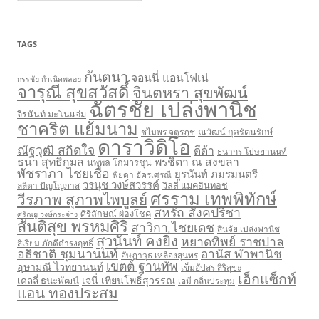
t
e
g
o
r
TAGS
i
e
s
กันตนา
จอนนี่ แอนโฟเน่
กรรชัย กำเนิดพลอย
จารุณี สุขสวัสดิ์
จินตหรา สุขพัฒน์
ฉัตรชัย เปล่งพานิช
จีรนันท์ มะโนแจ่ม
ชาคริต แย้มนาม
ชไมพร จตุรภุช
ณวัฒน์ กุลรัตนรักษ์
ดาราวิดิโอ
ณัฐวุฒิ สกิดใจ
ดีด้า
ธนากร โปษยานนท์
ธนา สุทธิกมล
พรชิตา ณ สงขลา
นพพล โกมารชุน
พัชราภา ไชยเชื้อ
ยุรนันท์ ภมรมนตรี
พิยดา อัครเศรณี
วรนุช วงษ์สวรรค์
ลลิตา ปัญโญภาส
วิลลี่ แมคอินทอช
ศรราม เทพพิทักษ์
วีรภาพ สุภาพไพบูลย์
สหรัถ สังคปรีชา
ศิริลักษณ์ ผ่องโชค
ศรัณยู วงษ์กระจ่าง
สันติสุข พรหมศิริ
สาวิกา ไชยเดช
สินจัย เปล่งพานิช
สุวนันท์ คงยิ่ง
หยาดทิพย์ ราชปาล
สิเรียม ภักดีดำรงฤทธิ์
อธิชาติ ชุมนานนท์
อานัส ฬาพานิช
อัษฎาวุธ เหลืองสุนทร
เขตต์ ฐานทัพ
อุษามณี ไวทยานนท์
เข็มอัปสร สิริสุขะ
เอ็กแซ็กท์
เจนี่ เทียนโพธิ์สุวรรณ
เคลลี่ ธนะพัฒน์
เอมี่ กลิ่นประทุม
แอน ทองประสม