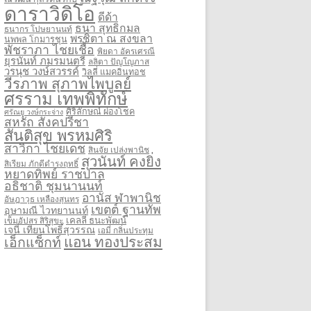
ดาราวิดิโอ
ดีด้า
ธนา สุทธิกมล
ธนากร โปษยานนท์
พรชิตา ณ สงขลา
นพพล โกมารชุน
พัชราภา ไชยเชื้อ
พิยดา อัครเศรณี
ยุรนันท์ ภมรมนตรี
ลลิตา ปัญโญภาส
วรนุช วงษ์สวรรค์
วิลลี่ แมคอินทอช
วีรภาพ สุภาพไพบูลย์
ศรราม เทพพิทักษ์
ศิริลักษณ์ ผ่องโชค
ศรัณยู วงษ์กระจ่าง
สหรัถ สังคปรีชา
สันติสุข พรหมศิริ
สาวิกา ไชยเดช
สินจัย เปล่งพานิช
สุวนันท์ คงยิ่ง
สิเรียม ภักดีดำรงฤทธิ์
หยาดทิพย์ ราชปาล
อธิชาติ ชุมนานนท์
อานัส ฬาพานิช
อัษฎาวุธ เหลืองสุนทร
เขตต์ ฐานทัพ
อุษามณี ไวทยานนท์
เคลลี่ ธนะพัฒน์
เข็มอัปสร สิริสุขะ
เจนี่ เทียนโพธิ์สุวรรณ
เอมี่ กลิ่นประทุม
แอน ทองประสม
เอ็กแซ็กท์