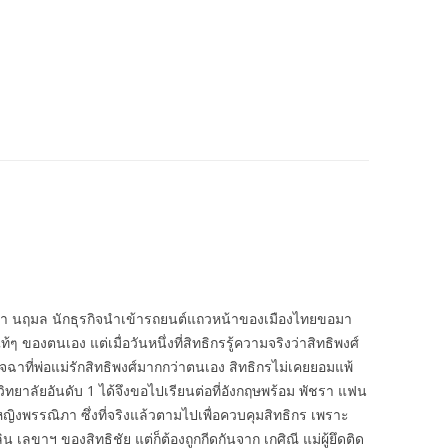
ภรรยา นฤมล นักธุรกิจนำเข้ารถยนต์แถวหน้าของเมืองไทยขอมา
กแท้ๆ ของตนเอง แต่เมื่อวันหนึ่งที่สิทธิกรรู้ความจริงว่าสิทธิพงศ์
จฉาที่พ่อแม่รักสิทธิพงศ์มากกว่าตนเอง สิทธิกรไม่เคยยอมแพ้
หาวิทยาลัยอันดับ 1 ได้จึงขอไปเรียนต่อที่อังกฤษพร้อม พัชรา แฟน
ิงพรรณิภา ซึ่งที่จริงแล้วตามไปเพื่อควบคุมสิทธิกร เพราะ
ิน เลขาฯ ของสิทธิชัย แต่ก็ต้องถูกกีดกันจาก เกศิณี แม่ผู้ยึดติด