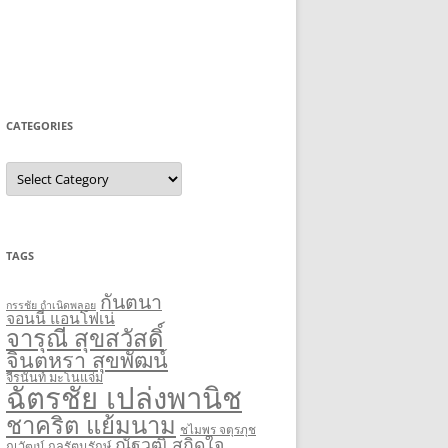
CATEGORIES
Categories
TAGS
กันตนา
กรรชัย กำเนิดพลอย
จอนนี่ แอนโฟเน่
จารุณี สุขสวัสดิ์
จินตหรา สุขพัฒน์
จีรนันท์ มะโนแจ่ม
ฉัตรชัย เปล่งพานิช
ชาคริต แย้มนาม
ชไมพร จตุรภุช
ณัฐวุฒิ สกิดใจ
ณวัฒน์ กุลรัตนรักษ์