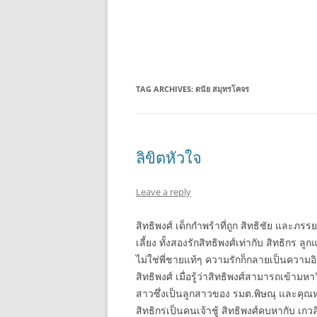
TAG ARCHIVES:
ดนัย สมุทรโคจร
ลิขิตหัวใจ
Leave a reply
สิทธิพงศ์ เด็กกำพร้าที่ถูก สิทธิชัย และ
เลี้ยง ทั้งสองรักสิทธิพงศ์เท่ากับ สิทธิกร ลู
ไม่ใช่พี่ชายแท้ๆ ความรักก็กลายเป็นความอิ
สิทธิพงศ์ เมื่อรู้ว่าสิทธิพงศ์สามารถเข้าม
สาวซึ่งเป็นลูกสาวของ รมต.พิษณุ และคุณหญ
สิทธิกรเป็นคนเจ้าชู้ สิทธิพงศ์คบหากับ เกวล