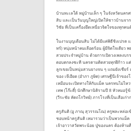
บ้านทะเลใต้ หมู่บ้านเล็ก ๆ ในจังหวัดนคร
สิบ และเป็นวันบุญใหญ่เปิดให้ชาวบ้านจากท
วิชัย ที่เป็นเครื่องยึดเหนี่ยวจิตใจของทุกคน
ในงานบุญเดือนสิบ ไม่ได้มีแค่พิธีชิงเปรต แต่
ทร์) หนุ่มหน้าคมเลือดร้อน ผู้มีจิตใจเดี
สวยประจำหมู่บ้าน ด้วยการเปิดวงเพลงบรรเล
ตอบตกลงซะที นครตามติดสวยทุกฝีก้าว แต่ถู
ลูกเขยเป็นหนุ่มสวนยางจน ๆ แถมยังเชียร์
ของ เจ๊เอียด (อำภา ภูษิต) เศรษฐีนีเจ้าข
เหมือนจะเปิดทางให้กับแม็ค นครทนไม่ไห
เทพ (โก๊ะตี๋) นักศึกษานิติรามปี 8 หัวหมอรู้
(วีระชัย หัตถโกวิทย์) ภารโรงที่เป็นเสือเ
ครูสันติ (อู ภาณุ สุวรรณโณ) ครูพละหล่อเข
ชอบหน้าครูสันติ เหมารวมว่าเป็นพวกแม็ค จะเ
เจ้าอาวาสวัดพระน้อย ปู่ของนคร ต้องห้ามศ