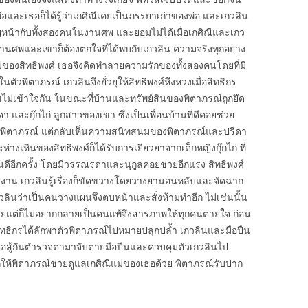
อและเธอก็ได้รู้ว่าเกศิณีเคยเป็นภรรยาเก่าของพ่อ และเกวลิน
ญหน้ากับทั้งสองคนในงานศพ และยอมไม่ได้เมื่อเกศิณีและเกว
านศพและเขาก็ต้องตกใจที่ได้พบกับเกวลิน ความจริงทุกอย่าง
ม่ของสิทธิพงศ์ เธอจึงคิดทำลายความรักของทั้งสองคนโดยที่มี
นตัวพิตาภรณ์ เกวลินจึงยั่วยุให้สิทธิพงศ์หึงหวงเมื่อสิทธิกร
ไม่เข้าใจกัน ในขณะที่บ้านและทรัพย์สินของพิตาภรณ์ถูกยึด
า และกุ๊กไก่ ลูกสาวของเขา ซึ่งเป็นเพื่อนบ้านที่ดีคอยช่วย
ือพิตาภรณ์ แต่กลับเห็นความสนิทสนมของพิตาภรณ์และปรีดา
่างเหินของสิทธิพงศ์ก็ได้รับการเยียวยาจากเด็กหญิงกุ๊กไก่ ที่
นดีอีกครั้ง โดยมีวรรณรดาและนุกูลคอยช่วยอีกแรง สิทธิพงศ์
น เกวลินรู้เรื่องก็ขัดขวางโดยวางยานอนหลับและจัดฉาก
ันเกวลินว่าเป็นคนวางแผนจึงตบหน้าและสั่งห้ามทำอีก ไม่เช่นนั้น
ยแต่ก็ไม่อยากกลายเป็นคนแพ้จึงสารภาพให้ทุกคนตายใจ ก่อน
ิทธิกรได้ลักพาตัวพิตาภรณ์ไปหมายปลุกปล้ำ เกวลินและมือปืน
ต่อสู้กันตำรวจตามาจับตายมือปืนและควบคุมตัวเกวลินไป
ห้พิตาภรณ์ช่วยดูแลเกศิณีแม่ของเธอด้วย พิตาภรณ์รับปาก