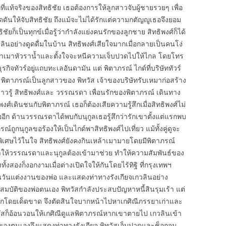
ูกที่แท้จริงของสิทธิชัย เธอต้องการให้ลูกสาวจับผู้ชายรวยๆ เพื่อ
ดันให้จับสิทธิชัย ถึงแม้จะไม่ได้รักแต่ความกตัญญูเธอจึงยอม
ัยก็เป็นทุกข์เมื่อรู้ว่ากำลังแย่งคนรักของลูกชาย สิทธิพงศ์ก็ได้
ลินอย่างดูดดื่มในบ้าน สิทธิพงศ์เสียใจมากเมื่อกลายเป็นคนโง่
้าเมาหัวราน้ำและตั้งใจจะหนีความเจ็บปวดไปให้ไกล โดยโทร
รกิจทัวร์อยู่แถบทะเลอันดามัน แต่ พิตาภรณ์ ไกด์ที่บริษัททัวร์
พิตาภรณ์เป็นลูกสาวของ พิทวัส เจ้าของบริษัทรับเหมาก่อสร้าง
กสาวรู้ สิทธิพงศ์และ วรรณรดา เพื่อนรักของพิตาภรณ์ เดินทาง
พงศ์เดินชนกับพิตาภรณ์ เธอก็ต้องเสียความรู้สึกเมื่อสิทธิพงศ์ไม่
 ด้านวรรณรดาได้พบกับนุกูลเธอรู้สึกว่ารักเขาตั้งแต่แรกพบ
ณ์ถูกนุกูลขอร้องให้เป็นไกด์พาสิทธิพงศ์ไปเที่ยว แม้ทั้งคู่ดูจะ
พิเศษไว้ในใจ สิทธิพงศ์ยังคงกินเหล้าเมามายโดยมีพิตาภรณ์
งทำให้วรรณรดาและนุกูลต้องเข้ามาช่วย ทำให้ความสัมพันธ์ของ
้งสองก็งอกงามเมื่อต่างเปิดใจให้กันโดยไร้ทิฐิ ที่กรุงเทพฯ
ในวันแต่งงานของพ่อ และแสดงท่าทางรังเกียจเกวลินอย่าง
สมบัติของพ่อตนเอง พิทวัสกำลังประสบปัญหาหนี้สินรุมเร้า แต่
กโดยเด็ดขาด จึงตัดสินใจบากหน้าไปหาเกศิณีภรรยาเก่าและ
ทวัสก็อ้อนวอนให้เกศิณีดูแลพิตาภรณ์หากเขาตายไป เกวลินเข้า
พ่อของตนเองจึงแสดงท่าทางรังเกียจ พิทวัสเจ็บปวดและช็อกจน