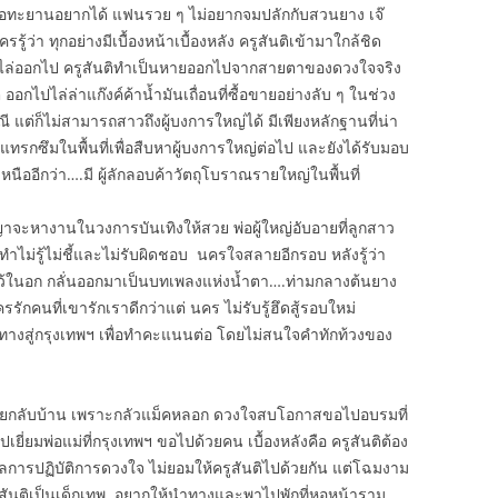
อทะยานอยากได้ แฟนรวย ๆ ไม่อยากจมปลักกับสวนยาง เจ๊
ู้ว่า ทุกอย่างมีเบื้องหน้าเบื้องหลัง ครูสันติเข้ามาใกล้ชิด
ล่ออกไป ครูสันติทำเป็นหายออกไปจากสายตาของดวงใจจริง
 ออกไปไล่ล่าแก๊งค์ค้าน้ำมันเถื่อนที่ซื้อขายอย่างลับ ๆ ในช่วง
แต่ก็ไม่สามารถสาวถึงผู้บงการใหญ่ได้ มีเพียงหลักฐานที่น่า
้องแทรกซึมในพื้นที่เพื่อสืบหาผู้บงการใหญ่ต่อไป และยังได้รับมอบ
นืออีกว่า….มี ผู้ลักลอบค้าวัตถุโบราณรายใหญ่ในพื้นที่
าจะหางานในวงการบันเทิงให้สวย พ่อผู้ใหญ่อับอายที่ลูกสาว
ยดทำไม่รู้ไม่ชี้และไม่รับผิดชอบ นครใจสลายอีกรอบ หลังรู้ว่า
ไว้ในอก กลั่นออกมาเป็นบทเพลงแห่งน้ำตา….ท่ามกลางต้นยาง
คนที่เขารักเราดีกว่าแต่ นคร ไม่รับรู้ฮึดสู้รอบใหม่
ทางสู่กรุงเทพฯ เพื่อทำคะแนนต่อ โดยไม่สนใจคำทักท้วงของ
สวยกลับบ้าน เพราะกลัวแม็คหลอก ดวงใจสบโอกาสขอไปอบรมที่
เยี่ยมพ่อแม่ที่กรุงเทพฯ ขอไปด้วยคน เบื้องหลังคือ ครูสันติต้อง
ผลการปฏิบัติการดวงใจ ไม่ยอมให้ครูสันติไปด้วยกัน แต่โฉมงาม
าครูสันติเป็นเด็กเทพ อยากให้นำทางและพาไปพักที่หอหน้าราม