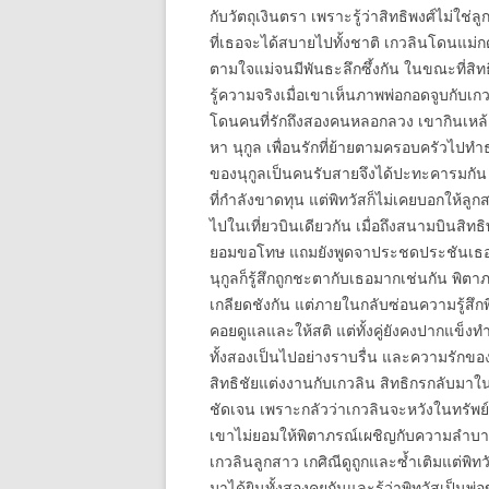
กับวัตถุเงินตรา เพราะรู้ว่าสิทธิพงศ์ไม่ใช่ล
ที่เธอจะได้สบายไปทั้งชาติ เกวลินโดนแม่กด
ตามใจแม่จนมีพันธะลึกซึ้งกัน ในขณะที่สิทธิช
รู้ความจริงเมื่อเขาเห็นภาพพ่อกอดจูบกับเกว
โดนคนที่รักถึงสองคนหลอกลวง เขากินเหล
หา นุกูล เพื่อนรักที่ย้ายตามครอบครัวไปทำธุ
ของนุกูลเป็นคนรับสายจึงได้ปะทะคารมกัน 
ที่กำลังขาดทุน แต่พิทวัสก็ไม่เคยบอกให้ลู
ไปในเที่ยวบินเดียวกัน เมื่อถึงสนามบินสิทธิ
ยอมขอโทษ แถมยังพูดจาประชดประชันเธออีก
นุกูลก็รู้สึกถูกชะตากับเธอมากเช่นกัน พิตาภร
เกลียดชังกัน แต่ภายในกลับซ่อนความรู้สึก
คอยดูแลและให้สติ แต่ทั้งคู่ยังคงปากแข็
ทั้งสองเป็นไปอย่างราบรื่น และความรักของทั
สิทธิชัยแต่งงานกับเกวลิน สิทธิกรกลับมา
ชัดเจน เพราะกลัวว่าเกวลินจะหวังในทรัพย์
เขาไม่ยอมให้พิตาภรณ์เผชิญกับความลำบา
เกวลินลูกสาว เกศิณีดูถูกและซ้ำเติมแต่พิ
มาได้ยินทั้งสองคุยกันและรู้ว่าพิทวัสเป็น