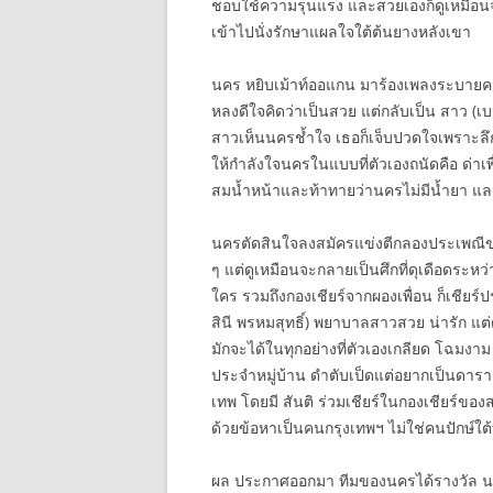
ชอบใช้ความรุนแรง และสวยเองก็ดูเหมือนจะเ
เข้าไปนั่งรักษาแผลใจใต้ต้นยางหลังเขา
นคร หยิบเม้าท์ออแกน มาร้องเพลงระบายคว
หลงดีใจคิดว่าเป็นสวย แต่กลับเป็น สาว 
สาวเห็นนครช้ำใจ เธอก็เจ็บปวดใจเพราะลึ
ให้กำลังใจนครในแบบที่ตัวเองถนัดคือ ด่าเพื
สมน้ำหน้าและท้าทายว่านครไม่มีน้ำยา และไม
นครตัดสินใจลงสมัครแข่งตีกลองประเพณีของ
ๆ แต่ดูเหมือนจะกลายเป็นศึกที่ดุเดือดระห
ใคร รวมถึงกองเชียร์จากผองเพื่อน ก็เชียร
สินี พรหมสุทธิ์) พยาบาลสาวสวย น่ารัก แต
มักจะได้ในทุกอย่างที่ตัวเองเกลียด โฉมง
ประจำหมู่บ้าน ดำตับเป็ดแต่อยากเป็นดารา เธ
เทพ โดยมี สันติ ร่วมเชียร์ในกองเชียร์ขอ
ด้วยข้อหาเป็นคนกรุงเทพฯ ไม่ใช่คนปักษ์ใต
ผล ประกาศออกมา ทีมของนครได้รางวัล นคร