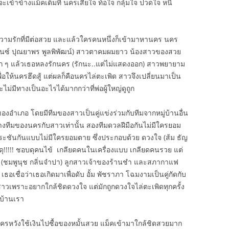
ข้าข้างแม็คเต็มที่ นครเสียใจ ท้อใจ กลุ้มใจ ปวดใจ หนี
ามรักที่มีต่อสวย และแล้วใครคนหนึ่งก็เข้ามาหานคร นคร
(เบนซ์ ปุณยาพร พูลพิพัฒน์) สาวตาคมผมยาว น้องสาวของสวย
ก ๆ แล้วเธอหลงรักนคร (รักนะ..แต่ไม่แสดงออก) สาวพยายาม
่อให้นครฮึดสู้ แต่ผลก็คือนครไล่ตะเพิด สาวจึงเปลี่ยนมาเป็น
่มีทางเป็นอะไรได้มากกว่าที่พ่อผู้ใหญ่ดูถูก
อำเภอ โดยมีทีมของสาวเป็นคู่แข่งร่วมกับทีมจากหมู่บ้านอื่น
ว่างทีมของนครกับสาวเท่านั้น สองทีมดวลฝีมือกันไม่มีใครยอม
์ประชันกันแบบไม่มีใครยอมตาย ซึ่งประกอบด้วย ดวงใจ (ส้ม ธัญ
่ดุ!!!!! ชอบดุคนไข้ เกลียดคนในเครื่องแบบ เกลียดคนรวย แต่
าม (ชมพูนุช กลิ่นจำปา) ลูกสาวเจ้าของร้านชำ และสภากาแฟ
อเชื่อว่าเธอเกิดมาเพื่อดับ อั้ม พัชราภา โฉมงามเป็นคู่กัดกับ
งสาวเพราะอยากใกล้ชิดดวงใจ แต่มักถูกดวงใจไล่ตะเพิดทุกครั้ง
้บ้านเรา
หวังใช้เงินไปซื้อของหมั้นสวย แม็คเข้ามาใกล้ชิดสวยมาก