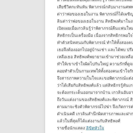
เสียชีวิตกะทันหัน พิตาภรณ์กลับมางานศพพ่
ด่าว่าพ่อของเธอในงาน พิตาภรณ์ก็ได้เผชิ
ลินด่าว่าพ่อของเธอในงาน สิทธิพงศ์มาในง
เปิดเผยเมื่อเกวลินรู้ว่าพิตาภรณ์คืนแฟนให
สิทธิกรเป็นเครื่องมือ เนื่องจากสิทธิกรพอใจใ
ทำตัวสนิทสนมกับพิตาภรณ์ ทำให้ทั้งสองคน
เธอจึงต้องออกไปอยู่บ้านเช่า และได้พบ ปรีด
เหลือเธอ สิทธิพงศ์พยายามเข้ามาช่วยเหล
ทำให้เขาเข้าใจผิดไปกันใหญ่ ความรักที่ดูจะห
คอยทำตัวเป็นกามเทพให้ทั้งสองคนเข้าใจกั
จึงสารภาพความในใจและขอพิตาภรณ์แต่งงา
ว่าได้เสียกับสิทธิพงศ์แล้ว แต่สิทธิกรรู้ท
จะต้องกระเด็นออกมาจากบ้าน เกวลินอับอา
ถึงวันแต่งงานของสิทธิพงศ์และพิตาภรณ์ ส
ตามมาจะชิงตัวพิตาภรณ์ไปฆ่า จึงเกิดการ
ดำเนินคดี เกวลินสำนึกผิดสารภาพและฝากใ
แล้วในที่สุดก็ได้แต่งงานกับสิทธิพงศ์
รายชื่อนักแสดง
ลิขิตหัวใจ