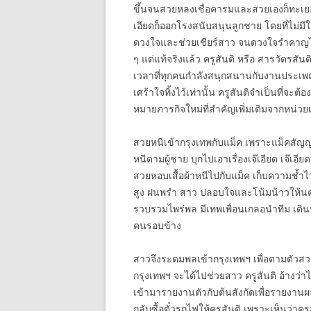
ขึ้นจนสวยหลงเชื่อคารมและสวยเองก็ทะเย
เอียดก็ออกโรงสนับสนุนลูกชาย โดยที่ไม่มีใครร
ดวงใจและช่วยเชียร์สาว จนดวงใจรำคาญไ
ๆ แต่แท้จริงแล้ว ครูสันติ หรือ สารวัตรสันติ
เวลาที่ทุกคนกำลังสนุกสนานกับงานประเพณี 
เศร้าใจทิ้งไว้เท่านั้น ครูสันติจำเป็นที่จะต
หมายภารกิจใหม่ที่สำคัญเพิ่มเติมจากหน่วยเห
สวยหนีเข้ากรุงเทพกับแม็ค เพราะแม็คสัญญ
หนีตามผู้ชาย บุกไปเอาเรื่องเจ๊เอียด เจ๊เอี
สวยหอบเสื้อผ้าหนีไปกับแม็ค เก็บความช้ำ
สูง ฝนพรำ สาว ปลอบใจและโน้มน้าวให้นครรัก
รวบรวมไพร่พล มีเทพเพื่อนเกลอนำทีม เดิน
คนรอบข้าง
สาวจึงระดมพลเข้ากรุงเทพฯ เพื่อตามตัว
กรุงเทพฯ จะได้ไปช่วยสาว ครูสันติ อ้างว่าไป
เข้ามารายงานตัวกับต้นสังกัดเพื่อรายงาน
กลับซื้อตั๋วรถไฟให้ครูสันติ เพราะเห็นว่