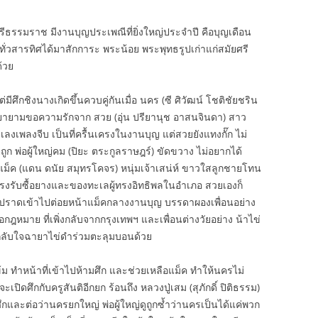
ศรีธรรมราช มีงานบุญประเพณีที่ยิ่งใหญ่ประจำปี คือบุญเดือน
ั่วสารทิศได้มาสักการะ พระน้อย พระพุทธรูปเก่าแก่สมัยศรี
ด้วย
มีศึกชิงนางเกิดขึ้นควบคู่กันเมื่อ นคร (ซี ศิวัฒน์ โชติชัยชริน
ยว พยายามขอความรักจาก สวย (อุ่น ปรียานุช อาสนจินดา) สาว
งเพลงจีบ เป็นที่ครื้นเครงในงานบุญ แต่สวยยังแทงกั๊ก ไม่
ก พ่อผู้ใหญ่คม (ปิยะ ตระกูลราษฎร์) ขัดขวาง ไม่อยากได้
 แม็ค (แดน ดนัย สมุทรโคจร) หนุ่มเจ้าเสน่ห์ ขาวใสลูกชายโทน
องโรงรับซื้อยางและของทะเลผู้ทรงอิทธิพลในอำเภอ สวยเองก็
วปราดเข้าไปต่อยหน้าแม็คกลางงานบุญ บรรดาผองเพื่อนอย่าง
ข้อกฎหมาย ที่เพิ่งกลับจากกรุงเทพฯ และเพื่อนต่างวัยอย่าง น้าไข่
ก่ากลับใจฉายาไข่ดำร่วมตะลุมบอนด้วย
้ม ทำหน้าที่เข้าไปห้ามศึก และช่วยเหลือแม็ค ทำให้นครไม่
ปิดศึกกับครูสันติอีกยก ร้อนถึง หลวงปู่เสม (สุภักดิ์ ปิติธรรม)
ึกและต่อว่านครยกใหญ่ พ่อผู้ใหญ่ดูถูกซ้ำว่านครเป็นได้แค่พวก