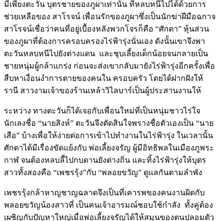
มีเพียงตะวัน บุตรชายของภูผาเท่านั้น ที่หลบหนีไปได้ด้วยการ
ช่วยเหลือของ สาโรจน์ เพื่อนรักของภูผาซึ่งเป็นนักฆ่าฝีมือฉกาจ
สาโรจน์เชื่อว่าคนที่อยู่เบื้องหลังพวกโจรก็คือ “ศักดา” หุ้นส่วน
ของภูผาที่ต้องการครอบครองไร่ฟ้ารุ่งนั่นเอง ดังนั้นเขาจึงพา
ตะวันหลบหนีไปยังต่างแดน และชุบเลี้ยงเด็กน้อยจนกลายเป็น
ชายหนุ่มผู้กล้าแกร่ง ก่อนจะส่งเขากลับมายังไร่ฟ้ารุ่งอีกครั้งเพื่อ
สืบหาเงื่อนงำการตายของคนใน ครอบครัว โดยได้ฝากฝังให้
รานี สาวงามเจ้าของร้านเหล้าวิไลบาร์เป็นผู้ประสานงานให้
ระหว่าง ทางตะวันก็ได้เจอกับเพื่อนใหม่ที่เป็นหนุ่มชาวไร่ใจ
นักเลงชื่อ “นายสิงห์” ตะวันจึงตัดสินใจพรางชื่อตัวเองเป็น “นาย
เสือ” บ้างเพื่อให้ง่ายต่อการเข้าไปทำงานในไร่ฟ้ารุ่ง ในเวลานั้น
ศักดาได้มีเรื่องขัดแย้งกับ พ่อเลี้ยงจรัญ ผู้มีอิทธิพลในเมืองภูพระ
กาฬ จนต้องหลบลี้ไปกบดานยังต่างถิ่น และทิ้งไร่ฟ้ารุ่งให้บุตร
สาวทั้งสองคือ “เพชรรุ้ง”กับ “พลอยขวัญ” ดูแลกันตามลำพัง
เพชรรุ้งกล้าหาญชาญฉลาดจึงเป็นที่เคารพของคนงานผิดกับ
พลอยขวัญน้องสาวที่ เป็นคนเจ้าอารมณ์ชอบใช้กำลัง ทั้งคู่ต้อง
เผชิญกับปัญหาใหญ่เมื่อพ่อเลี้ยงจรัญได้ให้สมุนของตนปลอมตัว