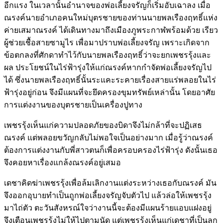
อีกแรง ในเวลานั้นอำนาจของพ่อเลี้ยงจรัญก็เริ่มอับเฉาลง เมื่อ
ณรงค์นายอำเภอคนใหม่บุตรชายของท่านนายพลเรืองฤทธิ์แห่ง
ค่ายเสมาณรงค์ ได้เดินทางมาถึงเมืองภูพระกาฬพร้อมด้วย เรียว
ผู้ช่วยเชื้อสายซามูไร เพื่อมาปราบพ่อเลี้ยงจรัญ เพราะเกิดจาก
ข้อตกลงที่ศักดาทำไว้กับนายพลเรืองฤทธิ์ว่าจะยกเพชรรุ้งและ
ผล ประโยชน์ในไร่ฟ้ารุ่งให้แก่ณรงค์หากกำจัดพ่อเลี้ยงจรัญไป
ได้ ซึ่งนายพลเรืองฤทธิ์นั้นระแคะระคายเรื่องสายแร่พลอยในไร่
ฟ้ารุ่งอยู่ก่อน จึงมีแผนที่จะยึดครองขุมทรัพย์เหล่านั้น โดยอาศัย
การแต่งงานของบุตรชายเป็นเครื่องปูทาง
เพชรรุ้งเห็นแก่ความปลอดภัยของบิดาจึงไม่กล้าที่จะปฏิเสธ
ณรงค์ แต่พลอยขวัญกลับไม่พอใจเป็นอย่างมาก เมื่อรู้ว่าณรงค์
ต้องการแต่งงานกับพี่สาวตนก็เพื่อครอบครองไร่ฟ้ารุ่ง ดังนั้นเธอ
จึงคอยหาเรื่องแกล้งณรงค์อยู่เสมอ
เดชาคิดฆ่าเพชรรุ้งเพื่อล้มเลิกงานแต่งระหว่างเธอกับณรงค์ มัน
จึงออกอุบายทำเป็นถูกพ่อเลี้ยงจรัญจับตัวไป แล้วล่อให้เพชรรุ้ง
มาไถ่ตัว ตะวันสังหรณ์ใจว่างานนี้จะต้องมีแผนร้ายแอบแฝงอยู่
จึงเตือนเพชรรุ้งไม่ให้ไปตามนัด แต่เพชรรุ้งเห็นแก่เดชาที่เป็นลูก