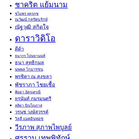
ชาคริต แย้มนาม
ชไมพร จตุรภุช
ณวัฒน์ กุลรัตนรักษ์
ณัฐวุฒิ สกิดใจ
ดาราวิดิโอ
ดีด้า
ธนากร โปษยานนท์
ธนา สุทธิกมล
นพพล โกมารชุน
พรชิตา ณ สงขลา
พัชราภา ไชยเชื้อ
พิยดา อัครเศรณี
ยุรนันท์ ภมรมนตรี
ลลิตา ปัญโญภาส
วรนุช วงษ์สวรรค์
วิลลี่ แมคอินทอช
วีรภาพ สุภาพไพบูลย์
ศรราม เทพพิทักษ์