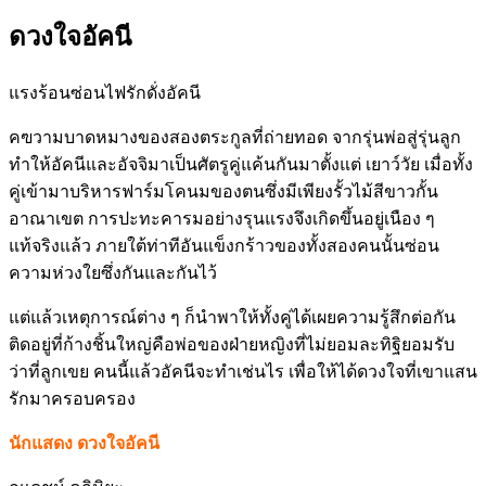
ดวงใจอัคนี
แรงร้อนซ่อนไฟรักดั่งอัคนี
คฃวามบาดหมางของสองตระกูลที่ถ่ายทอด จากรุ่นพ่อสู่รุ่นลูก
ทำให้อัคนีและอัจจิมาเป็นศัตรูคู่แค้นกันมาตั้งแต่ เยาว์วัย เมื่อทั้ง
คู่เข้ามาบริหารฟาร์มโคนมของตนซึ่งมีเพียงรั้วไม้สีขาวกั้น
อาณาเขต การปะทะคารมอย่างรุนแรงจึงเกิดขึ้นอยู่เนือง ๆ
แท้จริงแล้ว ภายใต้ท่าทีอันแข็งกร้าวของทั้งสองคนนั้นซ่อน
ความห่วงใยซึ่งกันและกันไว้
แต่แล้วเหตุการณ์ต่าง ๆ ก็นำพาให้ทั้งคู่ได้เผยความรู้สึกต่อกัน
ติดอยู่ที่ก้างชิ้นใหญ่คือพ่อของฝ่ายหญิงที่ไม่ยอมละทิฐิยอมรับ
ว่าที่ลูกเขย คนนี้แล้วอัคนีจะทำเช่นไร เพื่อให้ได้ดวงใจที่เขาแสน
รักมาครอบครอง
นักแสดง ดวงใจอัคนี