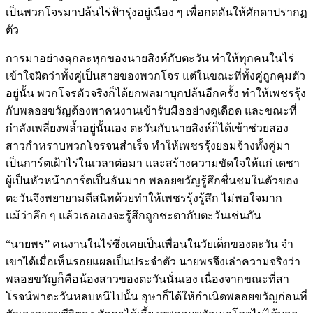
เป็นพวกโจรมาปล้นไร่ฟ้ารุ่งอยู่เนือง ๆ เพื่อกดดันให้ศักดาปรากฏ
ตัว
การมาอย่างฉุกละหุกของนายสิงห์กับตะวัน ทำให้ทุกคนในไร่
เข้าใจผิดว่าทั้งคู่เป็นสายของพวกโจร แต่ในขณะที่ทั้งคู่ถูกคุมตัว
อยู่นั้น พวกโจรตัวจริงก็ได้ยกพลมาบุกปล้นอีกครั้ง ทำให้เพชรรุ้ง
กับพลอยขวัญต้องพาคนงานเข้ารับมืออย่างดุเดือด และขณะที่
กำลังเพลี่ยงพล้ำอยู่นั้นเอง ตะวันกับนายสิงห์ก็ได้เข้าช่วยสอง
สาวกำหราบพวกโจรจนสำเร็จ ทำให้เพชรรุ้งยอมจ้างทั้งคู่มา
เป็นการ์ตเฝ้าไร่ในเวลาต่อมา และสร้างความขัดใจให้แก่ เดชา
ผู้เป็นหัวหน้าการ์ตเป็นอันมาก พลอยขวัญรู้สึกชื่นชมในตัวของ
ตะวันจึงพยายามตีสนิทด้วยทำให้เพชรรุ้งรู้สึก ไม่พอใจมาก
แม้ว่าลึก ๆ แล้วเธอเองจะรู้สึกถูกชะตากับตะวันเช่นกัน
“นายพร” คนงานในไร่ซึ่งเคยเป็นเพื่อนในวัยเด็กของตะวัน จำ
เขาได้เมื่อเห็นรอยแผลเป็นประจำตัว นายพรจึงเล่าความจริงว่า
พลอยขวัญก็คือน้องสาวของตะวันนั่นเอง เนื่องจากขณะที่สา
โรจน์พาตะวันหลบหนีไปนั้น อุษาก็ได้ให้กำเนิดพลอยขวัญก่อนที่