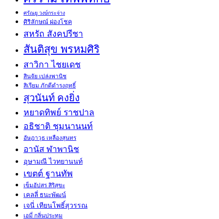
ศรัณยู วงษ์กระจ่าง
ศิริลักษณ์ ผ่องโชค
สหรัถ สังคปรีชา
สันติสุข พรหมศิริ
สาวิกา ไชยเดช
สินจัย เปล่งพานิช
สิเรียม ภักดีดำรงฤทธิ์
สุวนันท์ คงยิ่ง
หยาดทิพย์ ราชปาล
อธิชาติ ชุมนานนท์
อัษฎาวุธ เหลืองสุนทร
อานัส ฬาพานิช
อุษามณี ไวทยานนท์
เขตต์ ฐานทัพ
เข็มอัปสร สิริสุขะ
เคลลี่ ธนะพัฒน์
เจนี่ เทียนโพธิ์สุวรรณ
เอมี่ กลิ่นประทุม