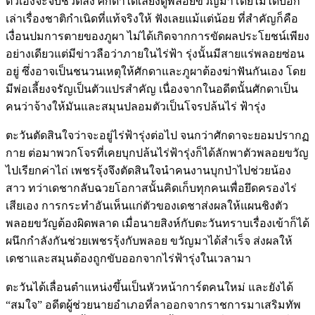
ตัวเองจะจบชีวิตลง ศักดาได้เลี้ยงดูพลอยขวัญมาโดยไม่ได้บอก
เล่าเรื่องชาติกำเนิดที่แท้จริงให้ ฟังเลยแม้แต่น้อย ที่สำคัญก็คือ
เงื่อนปมการตายของภูผา ไม่ได้เกิดจากการขัดผลประโยชน์เพียง
อย่างเดียวแต่มีข่าวลือว่าภายในไร่ฟ้า รุ่งนั้นมีสายแร่พลอยซ่อน
อยู่ ซึ่งอาจเป็นชนวนเหตุให้ศักดาและภูผาต้องฆ่าฟันกันเอง โดย
มีพ่อเลี้ยงจรัญเป็นตัวแปรสำคัญ เนื่องจากในอดีตนั้นศักดาเป็น
คนว่าจ้างให้มันและสมุนปลอมตัวเป็นโจรปล้นไร่ ฟ้ารุ่ง
ตะวันตัดสินใจว่าจะอยู่ไร่ฟ้ารุ่งต่อไป จนกว่าศักดาจะยอมปรากฏ
กาย ต่อมาพวกโจรที่เคยบุกปล้นไร่ฟ้ารุ่งก็ได้ลักพาตัวพลอยขวัญ
ไปเรียกค่าไถ่ เพชรรุ้งจึงตัดสินใจนำคนงานบุกป่าไปช่วยน้อง
สาว ทว่าเดชากลับฉวยโอกาสนั้นคิดเก็บทุกคนเพื่อยึดครองไร่
เสียเอง การกระทำอันเห็นแก่ตัวของเดชาส่งผลให้แผนชิงตัว
พลอยขวัญต้องผิดพลาด เมื่อนายสิงห์กับตะวันทราบเรื่องเข้าก็ได้
ผนึกกำลังกันช่วยเพชรรุ้งกับพลอย ขวัญมาได้สำเร็จ ส่งผลให้
เดชาและสมุนต้องถูกขับออกจากไร่ฟ้ารุ่งในเวลามา
ตะวันได้เลื่อนตำแหน่งขึ้นเป็นหัวหน้าการ์ตคนใหม่ และยังได้
“สมใจ” อดีตผู้ช่วยนายอำเภอที่ลาออกจากราชการมาเสริมทัพ