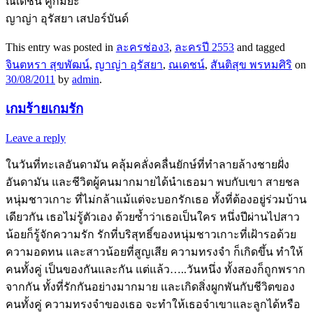
ณเดชน์ คูกิมิยะ
ญาญ่า อุรัสยา เสปอร์บันด์
This entry was posted in
ละครช่อง3
,
ละครปี 2553
and tagged
จินตหรา สุขพัฒน์
,
ญาญ่า อุรัสยา
,
ณเดชน์
,
สันติสุข พรหมศิริ
on
30/08/2011
by
admin
.
เกมร้ายเกมรัก
Leave a reply
ในวันที่ทะเลอันดามัน คลุ้มคลั่งคลื่นยักษ์ที่ทำลายล้างชายฝั่ง
อันดามัน และชีวิตผู้คนมากมายได้นำเธอมา พบกับเขา สายชล
หนุ่มชาวเกาะ ที่ไม่กล้าแม้แต่จะบอกรักเธอ ทั้งที่ต้องอยู่ร่วมบ้าน
เดียวกัน เธอไม่รู้ตัวเอง ด้วยซ้ำว่าเธอเป็นใคร หนึ่งปีผ่านไปสาว
น้อยก็รู้จักความรัก รักที่บริสุทธิ์ของหนุ่มชาวเกาะที่เฝ้ารอด้วย
ความอดทน และสาวน้อยที่สูญเสีย ความทรงจำ ก็เกิดขึ้น ทำให้
คนทั้งคู่ เป็นของกันและกัน แต่แล้ว…..วันหนึ่ง ทั้งสองก็ถูกพราก
จากกัน ทั้งที่รักกันอย่างมากมาย และเกิดสิ่งผูกพันกับชีวิตของ
คนทั้งคู่ ความทรงจำของเธอ จะทำให้เธอจำเขาและลูกได้หรือ