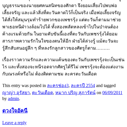
บุญธรรมของนายยศคนสนิทของศักดา จึงยอมเสี่ยงไปพบพ่อ
เลี้ยงจรัญ และแล้วสิ่งที่ตะวันคาดไว้ก็เป็นจริง เมื่อพ่อเลี้ยงจรัญ
ได้สั่งให้สมุนรุมทำร้ายพวกของเพชรรุ้ง แต่ตะวันก็ตามมาช่วย
พาเธอหนีฝ่าวงล้อมไปได้ ทั้งสองพลัดหลงเข้าไปในป่าจนต้อง
ค้างแรมด้วยกัน ในยามคับขันนี้เองที่ตะวันกับเพชรรุ้งได้ยอม
สารภาพความรักในใจของตนให้อีก ฝ่ายได้ล่วงรู้ แม้ตะวันจะ
รู้สึกสับสนอยู่ลึก ๆ ที่หลงรักลูกสาวของศัตรูก็ตาม………
เรื่องราวความรักและความแค้นของตะวันกับเพชรรุ้งจะเป็นเช่น
ไร และทั้งสองจะหนีรอดจากศัตรูได้รึไม่ เพชรรุ้งจะต้องแต่งงาน
กับณรงค์หรือไม่ ต้องติดตามชม ละครตะวันเดือด
This entry was posted in
ละครช่อง3
,
ละครปี 2554
and tagged
ญาญ่า อุรัสยา
,
ตะวันเดือด
,
หมาก ปริญ สุภารัตน์
on
06/09/2011
by
admin
.
ดวงใจอัคนี
Leave a reply