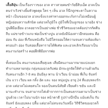
เสื้อสีฝุ่น
เป็นเรื่องราวของ อวล สาวสวยคมขำวัยยี่สิบเอ็ด อวลเป็น
คนร่าเริงช่างยิ้มหัวพูดคุย ใคร ๆ เห็น อวล ก็นึกถูกชะตาในความ
หน้า เป็นของอวล อวลแข็งแรงท่าทางออกจะเก้งกางไม่เหมือนผู้
หญิงอ่อนหวานสักนิด แต่อวลก็ภูมิใจ ภูมิใจที่เป็นลูกของ นายอิง ช่าง
ปูนฝีมือเยี่ยม อวลอยากเป็นอย่างพ่อ ชั่วชีวิตของอวลต้องปากกัดตีน
ถีบ แม่ขายข้าวแกง พ่อเป็นช่างปูน อวลยังมีน้องสาวอีกสองคน คือ
อ่อน กับ อ่อง ที่เรียนหนังสือ ไม่มีใครยอมให้ความจนความท้อแท้มา
ครอบงำ อ่อง รับสอยเสื้อหารายได้พิเศษ และอวลเลิกเรียนมาเป็น
คนงานก่อสร้าง คอยฝึกฝีมือจากพ่อ
ทั้งสองเป็น คนงานของเสี่ยสุเมธ เสี่ยมีคนงานมากมายแบ่งแยก
ทำงานหลายกลุ่ม กลุ่มของอวลกับพ่อ มักจะถูกจัดให้ทำงานด้วยกัน
กับคนงานอีก 7-8 คน อันมีลุง พาน น้าเวียน น้าม่อม พี่เก็บ จันทร์
เงิน แวว เวียน ผล กลิ้ง อัด และ จอง หนุ่มปูน อายุ 24 ที่แอบหลงรัก
อวล แต่อวลไม่เคยสนใจ จองเป็นคนนิสัยดี เจียมตัว ขยัน และมี
มานะทำงาน จนสามารถไต่เต้าจากการเป็นคนธรรมดามาเป็นช่าง
ปูนด้วย เวลาไม่นานนัก จอง หน้าตาดี รูปร่างบึกบึน แม้แต่เก็บ กับ
จันทร์ ยังแอบหลง ปลื้ม แต่อวลไม่สนจนวันหนึ่ง วิถีชีวิตของอวลก็