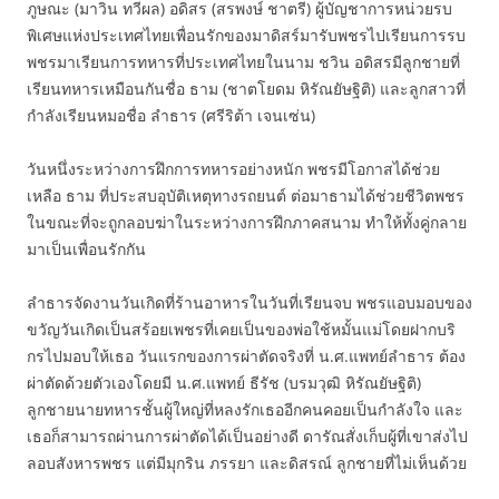
ภูษณะ (มาวิน ทวีผล) อดิสร (สรพงษ์ ชาตรี) ผู้บัญชาการหน่วยรบ
พิเศษแห่งประเทศไทยเพื่อนรักของมาดิสร์มารับพชรไปเรียนการรบ
พชรมาเรียนการทหารที่ประเทศไทยในนาม ชวิน อดิสรมีลูกชายที่
เรียนทหารเหมือนกันชื่อ ธาม (ชาตโยดม หิรัณยัษฐิติ) และลูกสาวที่
กำลังเรียนหมอชื่อ ลำธาร (ศรีริต้า เจนเซ่น)
วันหนึ่งระหว่างการฝึกการทหารอย่างหนัก พชรมีโอกาสได้ช่วย
เหลือ ธาม ที่ประสบอุบัติเหตุทางรถยนต์ ต่อมาธามได้ช่วยชีวิตพชร
ในขณะที่จะถูกลอบฆ่าในระหว่างการฝึกภาคสนาม ทำให้ทั้งคู่กลาย
มาเป็นเพื่อนรักกัน
ลำธารจัดงานวันเกิดที่ร้านอาหารในวันที่เรียนจบ พชรแอบมอบของ
ขวัญวันเกิดเป็นสร้อยเพชรที่เคยเป็นของพ่อใช้หมั้นแม่โดยฝากบริ
กรไปมอบให้เธอ วันแรกของการผ่าตัดจริงที่ น.ศ.แพทย์ลำธาร ต้อง
ผ่าตัดด้วยตัวเองโดยมี น.ศ.แพทย์ ธีรัช (บรมวุฒิ หิรัณยัษฐิติ)
ลูกชายนายทหารชั้นผู้ใหญ่ที่หลงรักเธออีกคนคอยเป็นกำลังใจ และ
เธอก็สามารถผ่านการผ่าตัดได้เป็นอย่างดี ดารัณสั่งเก็บผู้ที่เขาส่งไป
ลอบสังหารพชร แต่มีมุกริน ภรรยา และดิสรณ์ ลูกชายที่ไม่เห็นด้วย