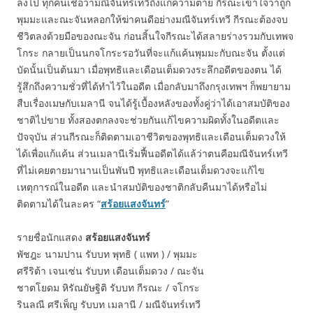
ลงไป ทุกคนเชื่อว่ามณีจันทร์เทวีถึงแก่ความตาย กีรณะเข้าใจว่าถูก
พุมมะและณะจันหลอกให้ฆ่าคนดีอย่างมณีจันทร์เทวี กีรณะต้องจบ
ชีวิตลงด้วยมือของณะจัน ก่อนสิ้นใจกีรณะได้สลายร่างรวมกับเทพจ
โกระ กลายเป็นนกจโกระรอวันที่จะแก้แค้นพุมมะกับณะจัน ตั้งแต่
บัดนั้นเป็นต้นมา เมื่อพุทธิและเดือนเต็มดวงระลึกอดีตของตน ได้
รู้สึกถึงความชั่วที่ได้ทำไว้ในอดีต เมื่อกลับมาถึงกรุงเทพฯ ก็พยายาม
สืบเรื่องเมษกับเมลานี จนได้รู้เบื้องหลังของทั้งคู่ว่าได้เอาสมบัติของ
ชาติไปขาย ทั้งสองตกลงจะช่วยกันแก้ไขความผิดทั้งในอดีตและ
ปัจจุบัน ส่วนกีรณะก็ติดตามเอาชีวิตของพุทธิและเดือนเต็มดวงให้
ได้เพื่อแก้แค้น ส่วนเมลานีเริ่มฟื้นอดีตได้แล้ว่าตนคือมณีจันทร์เทวี
ที่ไม่เคยตายมานานเป็นพันปี พุทธิและเดือนเต็มดวงจะแก้ไข
เหตุการณ์ในอดีต และนำสมบัติของชาติกลับคืนมาได้หรือไม่
ติดตามได้ในละคร “
สร้อยแสงจันทร์
”
รายชื่อนักแสดง
สร้อยแสงจันทร์
พัชฎะ นามปาน รับบท พุทธิ ( แพท ) / พุมมะ
ศรีริต้า เจนเซ่น รับบท เดือนเต็มดวง / ณะจัน
ชาตโยดม หิรัณยัษฐิติ รับบท กีรณะ / จโกระ
รินลณี ศรีเพ็ญ รับบท เมลานี / มณีจันทร์เทวี