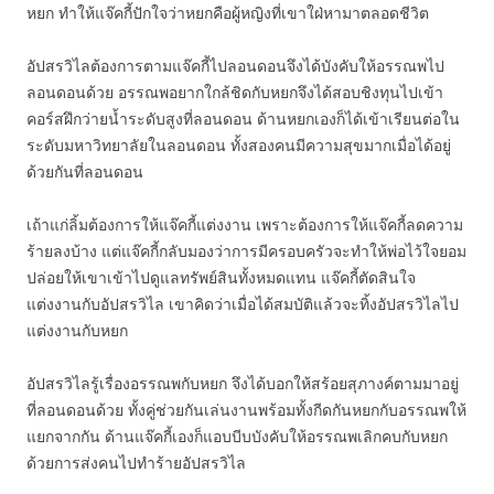
หยก ทำให้แจ๊คกี้ปักใจว่าหยกคือผู้หญิงที่เขาใฝ่หามาตลอดชีวิต
อัปสรวิไลต้องการตามแจ๊คกี้ไปลอนดอนจึงได้บังคับให้อรรณพไป
ลอนดอนด้วย อรรณพอยากใกล้ชิดกับหยกจึงได้สอบชิงทุนไปเข้า
คอร์สฝึกว่ายน้ำระดับสูงที่ลอนดอน ด้านหยกเองก็ได้เข้าเรียนต่อใน
ระดับมหาวิทยาลัยในลอนดอน ทั้งสองคนมีความสุขมากเมื่อได้อยู่
ด้วยกันที่ลอนดอน
เถ้าแก่ลิ้มต้องการให้แจ๊คกี้แต่งงาน เพราะต้องการให้แจ๊คกี้ลดความ
ร้ายลงบ้าง แต่แจ๊คกี้กลับมองว่าการมีครอบครัวจะทำให้พ่อไว้ใจยอม
ปล่อยให้เขาเข้าไปดูแลทรัพย์สินทั้งหมดแทน แจ๊คกี้ตัดสินใจ
แต่งงานกับอัปสรวิไล เขาคิดว่าเมื่อได้สมบัติแล้วจะทิ้งอัปสรวิไลไป
แต่งงานกับหยก
อัปสรวิไลรู้เรื่องอรรณพกับหยก จึงได้บอกให้สร้อยสุภางค์ตามมาอยู่
ที่ลอนดอนด้วย ทั้งคู่ช่วยกันเล่นงานพร้อมทั้งกีดกันหยกกับอรรณพให้
แยกจากกัน ด้านแจ๊คกี้เองก็แอบบีบบังคับให้อรรณพเลิกคบกับหยก
ด้วยการส่งคนไปทำร้ายอัปสรวิไล