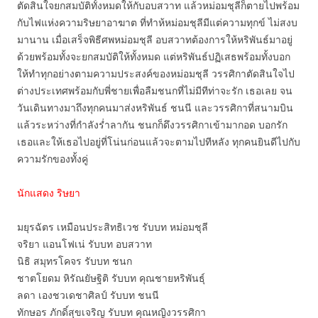
ตัดสินใจยกสมบัติทั้งหมดให้กับอบสวาท แล้วหม่อมชุลีก็ตายไปพร้อม
กับไฟแห่งความริษยาอาฆาต ที่ทำห้หม่อมชุลีมีแต่ความทุกข์ ไม่สงบ
มานาน เมื่อเสร็จพิธีศพหม่อมชุลี อบสวาทต้องการให้หริพันธ์มาอยู่
ด้วยพร้อมทั้งจะยกสมบัติให้ทั้งหมด แต่หริพันธ์ปฏิเสธพร้อมทั้งบอก
ให้ทำทุกอย่างตามความประสงค์ของหม่อมชุลี วรรศิกาตัดสินใจไป
ต่างประเทศพร้อมกับพี่ชายเพื่อลืมชนกที่ไม่มีทีท่าจะรัก เธอเลย จน
วันเดินทางมาถึงทุกคนมาส่งหริพันธ์ ชนนี และวรรศิกาที่สนามบิน
แล้วระหว่างที่กำลังร่ำลากัน ชนกก็ดึงวรรศิกาเข้ามากอด บอกรัก
เธอและให้เธอไปอยู่ที่โน่นก่อนแล้วจะตามไปทีหลัง ทุกคนยินดีไปกับ
ความรักของทั้งคู่
นักแสดง ริษยา
มยุรฉัตร เหมือนประสิทธิเวช รับบท หม่อมชุลี
จริยา แอนโฟเน่ รับบท อบสวาท
นิธิ สมุทรโคจร รับบท ชนก
ชาตโยดม หิรัณยัษฐิติ รับบท คุณชายหริพันธุ์
ลดา เองชวเดชาศิลป์ รับบท ชนนี
ทักษอร ภักดิ์สุขเจริญ รับบท คุณหญิงวรรศิกา