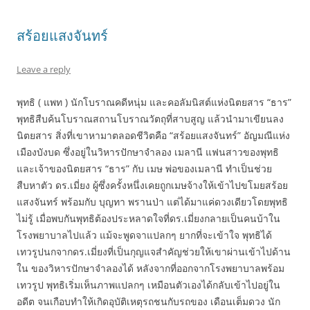
สร้อยแสงจันทร์
Leave a reply
พุทธิ ( แพท ) นักโบราณคดีหนุ่ม และคอลัมนิสต์แห่งนิตยสาร “ธาร”
พุทธิสืบค้นโบราณสถานโบราณวัตถุที่สาบสูญ แล้วนำมาเขียนลง
นิตยสาร สิ่งที่เขาหามาตลอดชีวิตคือ “สร้อยแสงจันทร์” อัญมณีแห่ง
เมืองบังบด ซึ่งอยู่ในวิหารปักษาจำลอง เมลานี แฟนสาวของพุทธิ
และเจ้าของนิตยสาร “ธาร” กับ เมษ พ่อของเมลานี ทำเป็นช่วย
สืบหาตัว ดร.เมี่ยง ผู้ซึ่งครั้งหนึ่งเคยถูกเมษจ้างให้เข้าไปขโมยสร้อย
แสงจันทร์ พร้อมกับ บุญทา พรานป่า แต่ได้มาแค่ดวงเดียวโดยพุทธิ
ไม่รู้ เมื่อพบกันพุทธิต้องประหลาดใจที่ดร.เมี่ยงกลายเป็นคนบ้าใน
โรงพยาบาลไปแล้ว แม้จะพูดจาแปลกๆ ยากที่จะเข้าใจ พุทธิได้
เทวรูปนกจากดร.เมี่ยงที่เป็นกุญแจสำคัญช่วยให้เขาผ่านเข้าไปด้าน
ใน ของวิหารปักษาจำลองได้ หลังจากที่ออกจากโรงพยาบาลพร้อม
เทวรูป พุทธิเริ่มเห็นภาพแปลกๆ เหมือนตัวเองได้กลับเข้าไปอยู่ใน
อดีต จนเกือบทำให้เกิดอุบัติเหตุรถชนกับรถของ เดือนเต็มดวง นัก