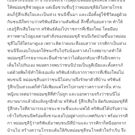
ให้หม่อมชุลีช่วยดูแล แต่เมื่อชวนชื่นรู้ว่าหม่อมชุลียังไม่หายโกรธ
ตนก็รู้สึกเสียใจและเป็นห่วง ชนนีขึ้นมา และเมื่อทั้งคู่ใช้ชีวิตอยู่ด้วย
กันชนนีก็ทราบว่าหริพันธ์มีความสัมพันธ์ ลึกซึ้งกับอบสวาท ทำให้
เธอรู้สึกเสียใจมาก หริพันธ์ต้องไปราชการที่เชียงใหม่ โดยมีอบ
สวาทตามไปดูแลตามคำสั่งของหม่อมชุลี ชนนีเกิดป่วยขึ้นมาหม่อม
ชุลีไม่ให้ใครมาดูแล เพราะคิดว่าคงจะหึงอบสวาท วรรศิกาเป็นห่วง
ชนนีจึงแอบไปบอกให้ชนกรีบไปรับน้องสาวส่งโรงพยาบาลทำให้
หม่อมชุลีโกรธมากและยื่นคำขาดว่าไม่ต้องกลับมาที่วังอีกเพราะ
เต็มใจไปกันเอง หมอตรวจพบว่าชนนีป่วยเป็นลูคีเมียและตั้งครรภ์
แต่ด้วยพิษไข้ทำให้เธอแท้ง หริพันธ์กลับจากราชการที่เชียงใหม่ไม่
พบชนนี หม่อมชุลีบอกว่าชนนีไม่สบายจึงรักษาตัวที่บ้าน หริพันธ์
รู้สึกเป็นห่วงแต่ก็ทำได้เพียงแค่โทรไปถามข่าวคราวเท่านั้น ท่าน
หญิงนวลต่อว่าหม่อมชุลีที่ทำไม่ถูก และบอกความจริงว่าชนนีไม่
สบายมากแล้วยังแท้งลูกอีกด้วย หริพันธ์ รู้สึกเสียใจ ผิดกับหม่อมชุลีที่
รู้สึกสะใจที่สามารถเอาชนะชวนชื่นและนพได้ หริพันธ์ได้ปรับความ
เข้าใจกับชนนีพร้อมทั้งชวนเธอไปอยู่ต่างประเทศกับเขา พร้อมวรรศิ
กา หม่อมชุลีรู้ว่าหริพันธ์มาพบชนนีที่บ้านและวรรศิกาก็หนีออกจาก
บ้านไป สร้างความโกรธแค้นให้กับหม่อมชุลีจนโรคหัวใจกำเริบ จึง