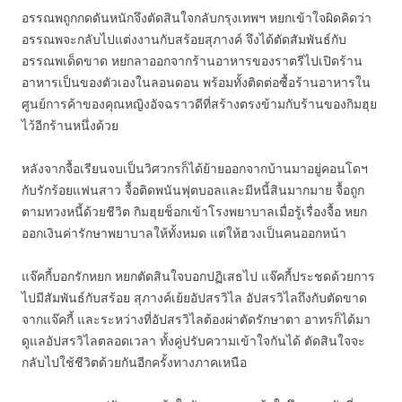
อรรณพถูกกดดันหนักจึงตัดสินใจกลับกรุงเทพฯ หยกเข้าใจผิดคิดว่า
อรรณพจะกลับไปแต่งงานกับสร้อยสุภางค์ จึงได้ตัดสัมพันธ์กับ
อรรณพเด็ดขาด หยกลาออกจากร้านอาหารของราตรีไปเปิดร้าน
อาหารเป็นของตัวเองในลอนดอน พร้อมทั้งติดต่อซื้อร้านอาหารใน
ศูนย์การค้าของคุณหญิงอัจฉราวดีที่สร้างตรงข้ามกับร้านของกิมฮุย
ไว้อีกร้านหนึ่งด้วย
หลังจากจื้อเรียนจบเป็นวิศวกรก็ได้ย้ายออกจากบ้านมาอยู่คอนโดฯ
กับรักร้อยแฟนสาว จื้อติดพนันฟุตบอลและมีหนี้สินมากมาย จื้อถูก
ตามทวงหนี้ด้วยชีวิต กิมฮุยช็อกเข้าโรงพยาบาลเมื่อรู้เรื่องจื้อ หยก
ออกเงินค่ารักษาพยาบาลให้ทั้งหมด แต่ให้ฮวงเป็นคนออกหน้า
แจ๊คกี้บอกรักหยก หยกตัดสินใจบอกปฏิเสธไป แจ๊คกี้ประชดด้วยการ
ไปมีสัมพันธ์กับสร้อย สุภางค์เย้ยอัปสรวิไล อัปสรวิไลถึงกับตัดขาด
จากแจ๊คกี้ และระหว่างที่อัปสรวิไลต้องผ่าตัดรักษาตา อาทรก็ได้มา
ดูแลอัปสรวิไลตลอดเวลา ทั้งคู่ปรับความเข้าใจกันได้ ตัดสินใจจะ
กลับไปใช้ชีวิตด้วยกันอีกครั้งทางภาคเหนือ