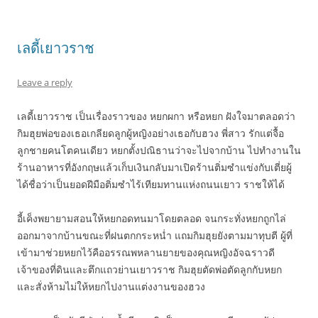
เลดี้เยาวราช
Leave a reply
เลดี้เยาวราช เป็นเรื่องราวของ หยกผกา หรือหยก ฝังใจมาตลอดว่า
กิมฮุยพ่อของเธอเกลียดลูกผู้หญิงอย่างเธอกับฮวง พี่สาว รักแต่จื้อ
ลูกชายคนโตคนเดียว หยกตั้งปณิธานว่าจะไปจากบ้าน ไปทำงานใน
ร้านอาหารที่อังกฤษแล้วเก็บเงินกลับมาเปิดร้านติ่มซำแข่งกับเตี่ยผู้
ได้ชื่อว่าเป็นยอดฝีมือติ่มซำไร้เทียมทานแห่งถนนเยาว ราชให้ได้
อี้เค็งพยายามสอนให้หยกอดทนมาโดยตลอด จนกระทั่งหยกถูกไล่
ออกมาจากบ้านขณะที่ฝนตกกระหน่ำ แถมกิมฮุยยังตามมาทุบตี ผู้ที่
เข้ามาช่วยหยกไว้คืออรรณพหลานยายของคุณหญิงอัจฉราวดี
เจ้าของที่ดินและตึกแถวย่านเยาวราช กิมฮุยตัดพ่อตัดลูกกับหยก
และสั่งห้ามไม่ให้หยกไปงานแต่งงานของฮวง