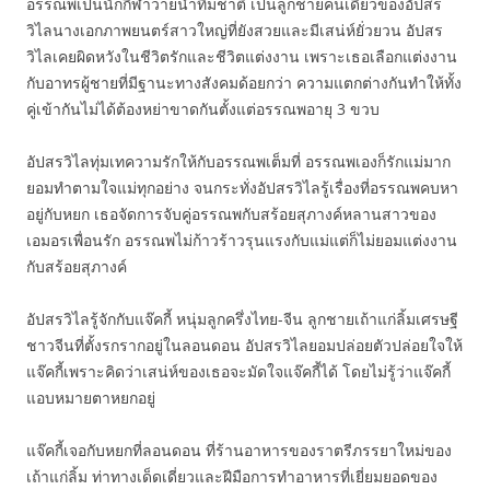
อรรณพเป็นนักกีฬาว่ายน้ำทีมชาติ เป็นลูกชายคนเดียวของอัปสร
วิไลนางเอกภาพยนตร์สาวใหญ่ที่ยังสวยและมีเสน่ห์ยั่วยวน อัปสร
วิไลเคยผิดหวังในชีวิตรักและชีวิตแต่งงาน เพราะเธอเลือกแต่งงาน
กับอาทรผู้ชายที่มีฐานะทางสังคมด้อยกว่า ความแตกต่างกันทำให้ทั้ง
คู่เข้ากันไม่ได้ต้องหย่าขาดกันตั้งแต่อรรณพอายุ 3 ขวบ
อัปสรวิไลทุ่มเทความรักให้กับอรรณพเต็มที่ อรรณพเองก็รักแม่มาก
ยอมทำตามใจแม่ทุกอย่าง จนกระทั่งอัปสรวิไลรู้เรื่องที่อรรณพคบหา
อยู่กับหยก เธอจัดการจับคู่อรรณพกับสร้อยสุภางค์หลานสาวของ
เอมอรเพื่อนรัก อรรณพไม่ก้าวร้าวรุนแรงกับแม่แต่ก็ไม่ยอมแต่งงาน
กับสร้อยสุภางค์
อัปสรวิไลรู้จักกับแจ๊คกี้ หนุ่มลูกครึ่งไทย-จีน ลูกชายเถ้าแก่ลิ้มเศรษฐี
ชาวจีนที่ตั้งรกรากอยู่ในลอนดอน อัปสรวิไลยอมปล่อยตัวปล่อยใจให้
แจ๊คกี้เพราะคิดว่าเสน่ห์ของเธอจะมัดใจแจ๊คกี้ได้ โดยไม่รู้ว่าแจ๊คกี้
แอบหมายตาหยกอยู่
แจ๊คกี้เจอกับหยกที่ลอนดอน ที่ร้านอาหารของราตรีภรรยาใหม่ของ
เถ้าแก่ลิ้ม ท่าทางเด็ดเดี่ยวและฝีมือการทำอาหารที่เยี่ยมยอดของ