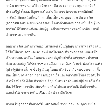
วาสิน (สถาพร นาควิไล) มีภรรยาชื่อ เนตรา (สรวงสุดา ลาวัลย์
ประเสริฐ) ทั้งสองมีลูกชายด้วยกันคือ พชร (ศรราม เทพพิทักษ์)
วาสินมีเพื่อนสนิทที่พ่อนำมาเลี้ยงเป็นบุตรบุญธรรม คือ ดารัณ
(อรรถชัย อนันตเมฆ) ทั้งสองเติบโตมาด้วยกันจนวาสินขึ้นเป็นผู้นำ
ดารัณได้รับการแต่งตั้งเป็นผู้ดูแลด้านการทหารของมินาลิน เขามี
อำนาจรองจากวาสิน
ต่อมาดารัณได้ทำการกบฎ ไพรสณฑ์ เป็นผู้บัญชาการทหารที่วาสิน
ไว้ใจให้พาเนตราและพชรหนี แต่ไพรสณฑ์หักหลังวาสินและเข้า
เป็นพวกของดารัณ โดยลวงสองแม่ลูกไปฆ่าทิ้ง แต่ถูกพชรฆ่าตาย
ก่อน สองแม่ลูกได้รับการช่วยเหลือจาก มาดิสร์ (เวนช์ ฟอลโคเนอร์)
ผู้นำรัฐอิสระเล็ก ๆ ชื่อรัฐ มินทุ โดยมาดิสร์บอกกับคนของเขาว่าทั้ง
สองเป็นญาติ ดารัณก่อการกบฏสำเร็จและจับวาสินไว้แล้วบังคับให้
เปิดห้องนิรภัยที่เก็บ ศิราพัชร อัญมณีประจำตำแหน่งผู้นำแคว้น ซึ่ง
ต้องใช้นิ้วของวาสินเป็นรหัส วาสินไม่ยอม ดารัณจึงตัดนิ้ววาสิน
และสั่งให้ ชาคร (พศิน เรืองวุฒิ) นำวาสินไปฆ่า
มาดิสร์มีลูกสาวชื่อบาจรีย์ (หยาดทิพย์ ราชปาล) และลูกชายชื่อ