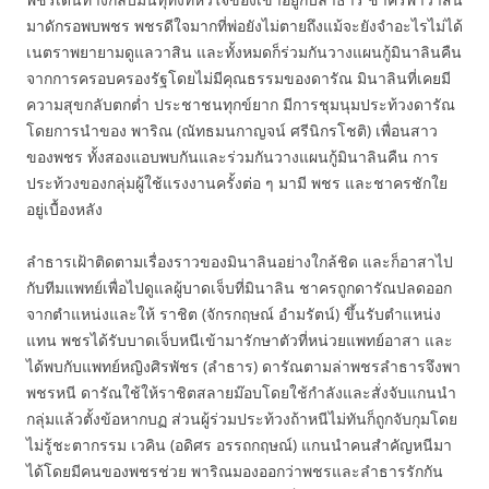
มาดักรอพบพชร พชรดีใจมากที่พ่อยังไม่ตายถึงแม้จะยังจำอะไรไม่ได้
เนตราพยายามดูแลวาสิน และทั้งหมดก็ร่วมกันวางแผนกู้มินาลินคืน
จากการครอบครองรัฐโดยไม่มีคุณธรรมของดารัณ มินาลินที่เคยมี
ความสุขกลับตกต่ำ ประชาชนทุกข์ยาก มีการชุมนุมประท้วงดารัณ
โดยการนำของ พาริณ (ณัทธมนกาญจน์ ศรีนิกรโชติ) เพื่อนสาว
ของพชร ทั้งสองแอบพบกันและร่วมกันวางแผนกู้มินาลินคืน การ
ประท้วงของกลุ่มผู้ใช้แรงงานครั้งต่อ ๆ มามี พชร และชาครชักใย
อยู่เบื้องหลัง
ลำธารเฝ้าติดตามเรื่องราวของมินาลินอย่างใกล้ชิด และก็อาสาไป
กับทีมแพทย์เพื่อไปดูแลผู้บาดเจ็บที่มินาลิน ชาครถูกดารัณปลดออก
จากตำแหน่งและให้ ราชิต (จักรกฤษณ์ อำมรัตน์) ขึ้นรับตำแหน่ง
แทน พชรได้รับบาดเจ็บหนีเข้ามารักษาตัวที่หน่วยแพทย์อาสา และ
ได้พบกับแพทย์หญิงศิรพัชร (ลำธาร) ดารัณตามล่าพชรลำธารจึงพา
พชรหนี ดารัณใช้ให้ราชิตสลายม๊อบโดยใช้กำลังและสั่งจับแกนนำ
กลุ่มแล้วตั้งข้อหากบฏ ส่วนผู้ร่วมประท้วงถ้าหนีไม่ทันก็ถูกจับกุมโดย
ไม่รู้ชะตากรรม เวคิน (อดิศร อรรถกฤษณ์) แกนนำคนสำคัญหนีมา
ได้โดยมีคนของพชรช่วย พาริณมองออกว่าพชรและลำธารรักกัน