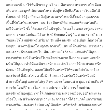
และเมลานี มาไว้ที่หน้าเทวรูปจโกระเพื่อรอการประหาร เมื่อเดือน
เต็มดวงและพุทธิเห็นเทพจโกระ ทั้งคู่ก็ระลึกถึงเรื่องราวในอดีตได้
ทั้งหมด ทำให้รู้ว่ากีรณะคือผู้ครองนครบังบดที่เปี่ยมด้วยคุณธรรม
เป็นที่รักใคร่ของประชาชน โดยมีมหาสีที่สวยและเพียบพร้อมคือ
มณีจันทร์เทวี ซึ่งก็คือเมลานีในปัจจุบัน กีรณะไม่เคยล่วงรู้เลยว่าพุม
มะทหารคนสนิทกับมณีจันทร์เทวีลักลอบเป็นชู้กัน ด้วยเพราะกีรณะ
รักและไว้ใจมณีจันทร์เทวีมาก วันหนึ่ง ณะจัน หรือเดือนเต็มดวงใน
ปัจจุบัน นางรำผู้เลอโฉมถูกส่งตัวมาเป็นสนมให้กับกีรณะ ความสวย
และความดีของณะจันไม่เพียงแต่ชนะใจกีรณะ แต่ยังทำให้พุมมะ
หลงรักด้วย มณีจันทร์เทวีไม่พอใจอย่างมาก จึงวางแผนเล่นเกมท้า
พนันให้พุมมะทำให้ณะจันหลงรัก และเป็นโอกาสให้ ปะปาละ หรือ
พ่อเฒ่าลีในปัจจุบัน หลอกให้มณีจันทร์เทวีให้พุมมะไปขโมยสร้อง
แสงจันทร์ที่เมืองโขมด เมื่อมีสร้องแสงจันทร์มณีจันทร์เทวีจะมี
อำนาจยิ่งใหญ่ และจะได้ทุกสิ่งทุกอย่าง โดยเฉพาะพุมมะชายเดียวที่
นางรัก โดยที่กีรณะไม่สามารถขัดขวางได้ การขโมยสร้อง
แสงจันทร์ของพุมมะทำให้เกิดสงครามระหว่างเมืองของกีรณะและ
เมืองโขมด สร้างความวุ่นวายและการอยากได้อำนาจในการครอบ
ครองสร้องแสงจันทร์ เป็นเหตุให้มณีจันทร์เทวีกลืนสร้อยแสงจันทร์