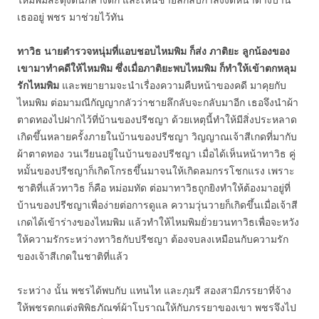
เธออยู่ พชร มาช่วยไว้ทัน
ทาวิธ นายตำรวจหนุ่มที่แอบชอบไหมพิม ก็ส่ง ภาติยะ ลูกน้องของ
เขามาทำคดีให้ไหมพิม ซึ่งเมื่อภาติยะพบไหมพิม ก็ทำให้เข้าตกหลุม
รักไหมพิม
และพยายามจะนำเรื่องความคืบหน้าของคดี มาคุยกับ
ไหมพิม ต่อมามณีกัญญากลัวว่าชายลึกลับจะกลับมาอีก เธอจึงนำผ้า
ตาดทองไปฝากไว้ที่บ้านของปรีชญา ด้วยเหตุนี้ทำให้มีสิ่งประหลาด
เกิดขึ้นหลายครั้งภายในบ้านของปรีชญา วิญญาณเจ้าสีเกดที่มากับ
ผ้าตาดทอง วนเวียนอยู่ในบ้านของปรีชญา เมื่อได้เห็นหน้าทาวิธ คู่
หมั้นของปรีชญาก็เกิดโกรธขึ้นมาจนให้เกิดลมกรรโชกแรง เพราะ
ชาติที่แล้วทาวิธ ก็คือ หม่อมทัด ต่อมาทาวิธถูกยิงทำให้ต้องมาอยู่ที่
บ้านของปรีชญาเพื่อง่ายต่อการดูแล ความวุ่นวายก็เกิดขึ้นเมื่อเจ้าสี
เกดได้เข้าร่างของไหมพิม แล้วทำให้ไหมพิมยั่วยวนทาวิธเพื่อจะหวัง
ให้ความรักระหว่างทาวิธกับปรีชญา ต้องจบลงเหมือนกับความรัก
ของเจ้าสีเกดในชาติที่แล้ว
ระหว่าง นั้น พชรได้พบกับ แทนไท และภุมรี สองสามีภรรยาที่จ้าง
ให้พชรตกแต่งพิพิธภัณฑ์ผ้าโบราณให้กับภรรยาของเขา พชรจึงไป