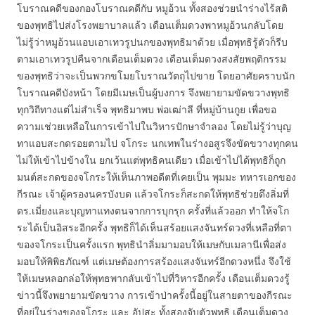
โบราณคดีของกองโบราณคดีกับ หมูอ้วน ทั้งสองช่วยนำร่างไร้สติ
ของพุทธิไปส่งโรงพยาบาลแล้ว เดือนเต็มดวงพาหมูอ้วนกลับโดย
ไม่รู้ว่าหมูอ้วนแอบเอาเทวรูปนกของพุทธิมาด้วย เมื่อพุทธิรู้ตัวก็รีบ
ตามเอาเทวรูปคืนจากเดือนเต็มดวง เดือนเต็มดวงสงสัยพฤติกรรม
ของพุทธิว่าจะเป็นพวกขโมยโบราณวัตถุไปขาย โดยอาศัยคราบนัก
โบราณคดีบังหน้า โดยมีเมษเป็นผู้บงการ จึงพยายามขัดขวางพุทธิ
ทุกวิถีทางแต่ไม่สำเร็จ พุทธิมาพบ พ่อเฒ่าลี ที่หมู่บ้านกูย เพื่อขอ
ความเช่วยเหลือในการเข้าไปในวิหารปักษาจำลอง โดยไม่รู้ว่าบุญ
ทาแอบสะกดรอยตามไป จโกระ นกเทพในร่างอสูรจึงขัดขวางทุกคน
ไม่ให้เข้าไปข้างใน ยกเว้นแต่พุทธิคนเดียว เมื่อเข้าไปได้พุทธิก็ถูก
มนต์สะกดของจโกระให้เห็นภาพอดีตที่เคยเป็น พุมมะ ทหารเอกของ
กีรณะ เจ้าผู้ครองนครบังบด แล้วจโกระก็สะกดให้พุทธิช่วยดึงลิ่มที่
ดร.เมี่ยงและบุญทาแทงตนจากการบุกรุก ครั้งที่แล้วออก ทำให้จโก
ระได้เป็นอิสระอีกครั้ง พุทธิก็ได้เห็นสร้อยแสงจันทร์ดวงที่เหลือที่ตา
ของจโกระเป็นครั้งแรก พุทธินำลิ่มมามอบให้เมษกับเมลานีเพื่อส่ง
มอบให้พิพิธภัณฑ์ แต่เมษต้องการสร้องแสงจันทร์อีกดวงหนึ่ง จึงใช้
ให้เมษหลอกล่อให้พุทธพากลับเข้าไปที่วิหารอีกครั้ง เดือนเต็มดวงรู้
ข่าวนี้จึงพยายามขัดขวาง การเข้าป่าครั้งนี้อยู่ในสายตาของกีรณะ
ที่อยู่ในร่างของจโกระ และ อัปสะ ทั้งสองจับตัวพุทธิ เดือนเต็มดวง