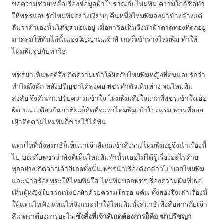
ขอความช่วยเหลือเรื่องข้อมูลผ้าโบราณกับไหมพิม ความใกล้ชิดทำ
ให้พชรแอบรักไหมพิมอย่างเงียบๆ คืนหนึ่งไหมพิมลงมาข้างล่างแต่
ลืมว่าตัวเองนั้นใส่ชุดนอนอยู่ เมื่อทาวิธเห็นจึงนำผ้าตาดทองที่ตกอยู่
มาคลุมให้ทันได้นั้นเองวิญญาณเจ้าสี เกดก็เข้าร่างไหมพิม ทำให้
ไหมพิมจูบกับทาวิธ
พชรมาเห็นพอดีจึงเกิดความเข้าใจผิดกับไหมพิมหญิงที่ตนแอบรักว่า
ทำไมถึงหัก หลังปรีญชาได้ลงคอ พชรทำตัวเหินห่าง จนไหมพิม
สงสัย จึงดักถามปรับความเข้าใจ ไหมพิมเสียใจมากที่พชรเข้าใจเธอ
ผิด ขณะเดียวกันภาติยะก็คิดที่จะพาไหมพิมเข้าโรงแรม พชรที่คอย
เฝ้าติดตามไหมพิมก็ช่วยไว้ได้ทัน
แทนไทที่นั่งสมาธิก็เห็นว่าเจ้าสีเกดเข้าสิงร่างไหมพิมอยู่จึงนำเรื่องนี้
ไป บอกกับพชรว่าสิ่งที่เห็นไหมพิมทำนั้นเธอไม่ได้รู้เรื่องอะไรด้วย
ทุกอย่างเกิดจากเจ้าสีเกดทั้งนั้น พชรนำเรื่องดังกล่าวไปบอกไหมพิม
และนำสร้อยพระให้ไหมพิมใส่ ไหมพิมบอกพชรเรื่องความฝันที่เธอ
เห็นผู้หญิงโบราณนั่งปักผ้าด้วยความโกรธ แค้น ทั้งสองจึงเล่าเรื่องนี้
ให้แทนไทฟัง แทนไทจึงแนะนำให้ไหมพิมนั่งสมาธิเพื่อสื่อสารกับเจ้า
สีเกดว่าต้องการอะไร
ซึ่งสิ่งที่เจ้าสีเกดต้องการก็คือ ฆ่าปรีชญา