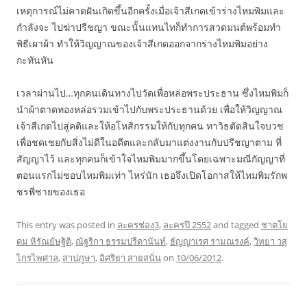
เหตุการณ์ไม่คาดฝันเกิดขึ้นอีกครั้งเมื่อเจ้าสีเกดเข้าร่างไหมพิมและ
กำลังจะ ไปฆ่าปรีชญา ขณะนั้นแทนไทก็ทำการสวดมนต์พร้อมทำ
พิธีเผาผ้า ทำให้วิญญาณของเจ้าสีเกดออกจากร่างไหมพิมอย่าง
กะทันหัน
เวลาผ่านไป…ทุกคนเดินทางไปวัดเพื่อหล่อพระประธาน ซึ่งไหมพิมก็
นำผ้าตาดทองหล่อรวมเข้าไปกับพระประธานด้วย เพื่อให้วิญญาณ
เจ้าสีเกดไปสู่คติและให้อโหสิกรรมให้กับทุกคน ทาวิธตัดสินใจบวช
เพื่อชดเชยกับสิ่งไม่ดีในอดีตและกลับมาแต่งงานกับปรีชญาตาม ที่
สัญญาไว้ และทุกคนก็เข้าใจไหมพิมมากขึ้นโดยเฉพาะมณีกัญญาที่
ตอนแรกไม่ชอบไหมพิมเท่า ไหร่นัก เธอจึงเปิดโอกาสให้ไหมพิมรักพ
ชรพี่ชายของเธอ
This entry was posted in
ละครช่อง3
,
ละครปี 2552
and tagged
ชาตโย
ดม หิรัณยัษฐิติ
,
ณัฐริกา ธรรมปรีดานันท์
,
ธัญญาเรศ รามณรงค์
,
วิทยา วสุ
ไกรไพศาล
,
สาปภูษา
,
อิศริยา สายสนั่น
on
10/06/2012
.