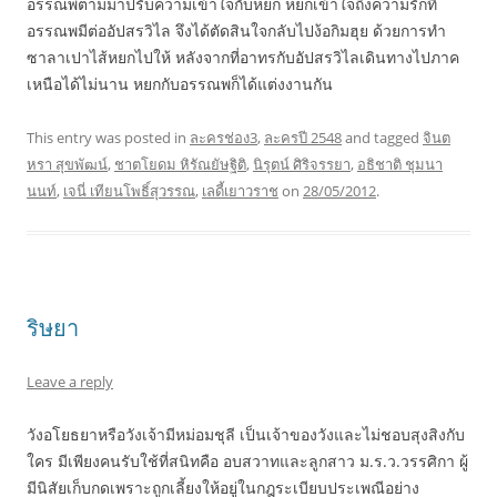
อรรณพตามมาปรับความเข้าใจกับหยก หยกเข้าใจถึงความรักที่
อรรณพมีต่ออัปสรวิไล จึงได้ตัดสินใจกลับไปง้อกิมฮุย ด้วยการทำ
ซาลาเปาไส้หยกไปให้ หลังจากที่อาทรกับอัปสรวิไลเดินทางไปภาค
เหนือได้ไม่นาน หยกกับอรรณพก็ได้แต่งงานกัน
This entry was posted in
ละครช่อง3
,
ละครปี 2548
and tagged
จินต
หรา สุขพัฒน์
,
ชาตโยดม หิรัณยัษฐิติ
,
นิรุตน์ ศิริจรรยา
,
อธิชาติ ชุมนา
นนท์
,
เจนี่ เทียนโพธิ์สุวรรณ
,
เลดี้เยาวราช
on
28/05/2012
.
ริษยา
Leave a reply
วังอโยธยาหรือวังเจ้ามีหม่อมชุลี เป็นเจ้าของวังและไม่ชอบสุงสิงกับ
ใคร มีเพียงคนรับใช้ที่สนิทคือ อบสวาทและลูกสาว ม.ร.ว.วรรศิกา ผู้
มีนิสัยเก็บกดเพราะถูกเลี้ยงให้อยู่ในกฎระเบียบประเพณีอย่าง