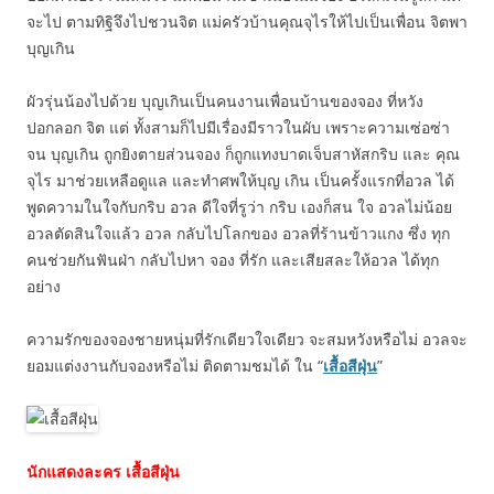
จะไป ตามทิฐิจึงไปชวนจิต แม่ครัวบ้านคุณจุไรให้ไปเป็นเพื่อน จิตพา
บุญเกิน
ผัวรุ่นน้องไปด้วย บุญเกินเป็นคนงานเพื่อนบ้านของจอง ที่หวัง
ปอกลอก จิต แต่ ทั้งสามก็ไปมีเรื่องมีราวในผับ เพราะความเซ่อซ่า
จน บุญเกิน ถูกยิงตายส่วนจอง ก็ถูกแทงบาดเจ็บสาหัสกริบ และ คุณ
จุไร มาช่วยเหลือดูแล และทำศพให้บุญ เกิน เป็นครั้งแรกที่อวล ได้
พูดความในใจกับกริบ อวล ดีใจที่รูว่า กริบ เองก็สน ใจ อวลไม่น้อย
อวลตัดสินใจแล้ว อวล กลับไปโลกของ อวลที่ร้านข้าวแกง ซึ่ง ทุก
คนช่วยกันฟันฝ่า กลับไปหา จอง ที่รัก และเสียสละให้อวล ได้ทุก
อย่าง
ความรักของจองชายหนุ่มที่รักเดียวใจเดียว จะสมหวังหรือไม่ อวลจะ
ยอมแต่งงานกับจองหรือไม่ ติดตามชมได้ ใน “
เสื้อสีฝุ่น
”
นักแสดงละคร เสื้อสีฝุ่น