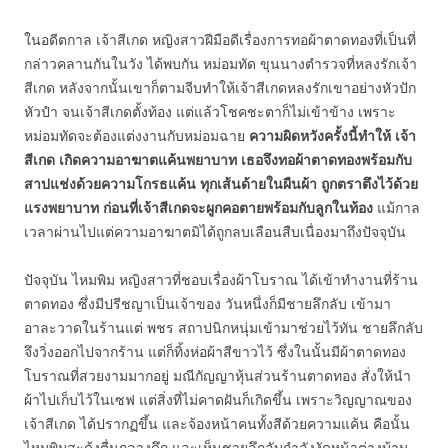
ในอดีตกาล เจ้าสีเกด หญิงสาวฝีมือดีเรื่องการทอผ้าตาดทองที่เป็นที่
กล่าวคลานกันในวัง ได้พบกัน หม่อมทัด ขุนนางตำรวจที่หลงรักเจ้า
สีเกด หลังจากนั้นเขาก็ตามจีบทำให้เจ้าสีเกดหลงรักเขาอย่างหัวปัก
หัวปำ จนเจ้าสีเกดตั้งท้อง แต่แล้วโชคชะตาก็ไม่เข้าข้าง เพราะ
หม่อมทัดจะต้องแต่งงานกับหม่อมฉาย
ความผิดหวังครั้งนี้ทำให้ เจ้า
สีเกด เกิดความอาฆาตแค้นพยาบาท เธอจึงทอผ้าตาดทองพร้อมกับ
สาปแช่งด้วยความโกรธแค้น ทุกเส้นด้ายในผืนผ้า ถูกตราตึงไว้ด้วย
แรงพยาบาท ก่อนที่เจ้าสีเกดจะผูกคอตายพร้อมกับลูกในท้อง
แม้กาล
เวลาผ่านไปแต่ความอาฆาตมิได้ถูกลบเลือนสืบเนื่องมาถึงปัจจุบัน
ปัจจุบัน ไหมพิม หญิงสาวที่ชอบเรื่องผ้าโบราณ ได้เข้าทำงานที่ร้าน
ตาดทอง ซึ่งมีปรีชญาเป็นเจ้าของ วันหนึ่งก็มีชายลึกลับ เข้ามา
อาละวาดในร้านแต่ พชร สถาปนิกหนุ่มเข้ามาช่วยไว้ทัน ชายลึกลับ
จึงวิ่งออกไปจากร้าน แต่ก็ทิ้งห่อผ้าสีขาวไว้ ซึ่งในนั้นมีผ้าตาดทอง
โบราณที่สวยงามมากอยู่ มณีกัญญาหุ้นส่วนร้านตาดทอง สั่งให้นำ
ผ้าไปเก็บไว้ในเซฟ แต่สิ่งที่ไม่คาดฝันก็เกิดขึ้น เพราะวิญญาณของ
เจ้าสีเกด ได้ปรากฏขึ้น และจ้องหน้าคนทั้งสีด้วยความแค้น คือนั้น
ไหมพิมสะดุ้งตื่นกลางดึก และเห็นชายลึกลับกำลังงัดหน้าต่างบ้าน