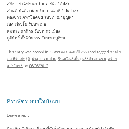
ศศิธร พานิชชนก รับบท สมิง / อัปสะ
ศานติ สันติเวชกุล รับบท เฒ่าลี / ปะปาละ
ทองขาว ภัทรโชคชัย รับบท เฒ่าบุญทา
เป็ด เชิญยิ้ม รับบท เมษ
สมชาย ศักดิกุล รับบท ดร.เมี่ยง
ภูมิสิทธิ์ ตั้งพินิจการ รับบท หมูอ้วน
This entry was posted in
ละครช่อง3
,
ละครปี 2550
and tagged
ชาตโย
ดม หิรัณยัษฐิติ
,
พัชฎะ นามปาน
,
รินลณี ศรีเพ็ญ
,
ศรีริต้า เจนเซ่น
,
สร้อย
แสงจันทร์
on
06/06/2012
.
ศิราพัชร ดวงใจนักรบ
Leave a reply
มินาลิน รัฐอิสระเล็ก ๆ ที่มั่งคั่งด้วยเพชร ปกครองโดยผู้นำรัฐชื่อ