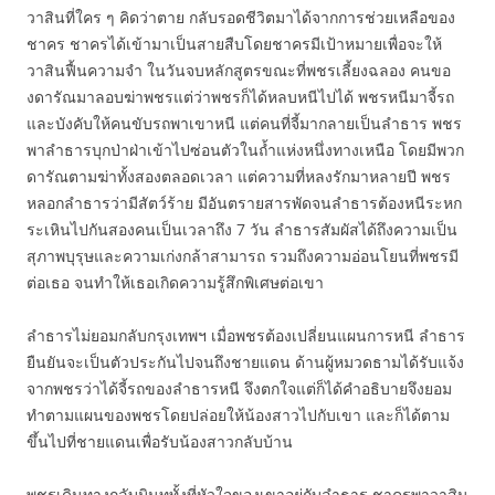
วาสินที่ใคร ๆ คิดว่าตาย กลับรอดชีวิตมาได้จากการช่วยเหลือของ
ชาคร ชาครได้เข้ามาเป็นสายสืบโดยชาครมีเป้าหมายเพื่อจะให้
วาสินฟื้นความจำ ในวันจบหลักสูตรขณะที่พชรเลี้ยงฉลอง คนขอ
งดารัณมาลอบฆ่าพชรแต่ว่าพชรก็ได้หลบหนีไปได้ พชรหนีมาจี้รถ
และบังคับให้คนขับรถพาเขาหนี แต่คนที่จี้มากลายเป็นลำธาร พชร
พาลำธารบุกป่าฝ่าเข้าไปซ่อนตัวในถ้ำแห่งหนึ่งทางเหนือ โดยมีพวก
ดารัณตามฆ่าทั้งสองตลอดเวลา แต่ความที่หลงรักมาหลายปี พชร
หลอกลำธารว่ามีสัตว์ร้าย มีอันตรายสารพัดจนลำธารต้องหนีระหก
ระเหินไปกันสองคนเป็นเวลาถึง 7 วัน ลำธารสัมผัสได้ถึงความเป็น
สุภาพบุรุษและความเก่งกล้าสามารถ รวมถึงความอ่อนโยนที่พชรมี
ต่อเธอ จนทำให้เธอเกิดความรู้สึกพิเศษต่อเขา
ลำธารไม่ยอมกลับกรุงเทพฯ เมื่อพชรต้องเปลี่ยนแผนการหนี ลำธาร
ยืนยันจะเป็นตัวประกันไปจนถึงชายแดน ด้านผู้หมวดธามได้รับแจ้ง
จากพชรว่าได้จี้รถของลำธารหนี จึงตกใจแต่ก็ได้คำอธิบายจึงยอม
ทำตามแผนของพชรโดยปล่อยให้น้องสาวไปกับเขา และก็ได้ตาม
ขึ้นไปที่ชายแดนเพื่อรับน้องสาวกลับบ้าน
พชรเดินทางกลับมินทุทั้งที่หัวใจของเขาอยู่กับลำธาร ชาครพาวาสิน