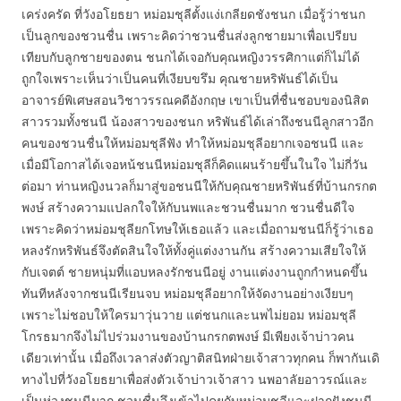
เคร่งครัด ที่วังอโยธยา หม่อมชุลีตั้งแง่เกลียดชังชนก เมื่อรู้ว่าชนก
เป็นลูกของชวนชื่น เพราะคิดว่าชวนชื่นส่งลูกชายมาเพื่อเปรียบ
เทียบกับลูกชายของตน ชนกได้เจอกับคุณหญิงวรรศิกาแต่ก็ไม่ได้
ถูกใจเพราะเห็นว่าเป็นคนที่เงียบขรึม คุณชายหริพันธ์ได้เป็น
อาจารย์พิเศษสอนวิชาวรรณคดีอังกฤษ เขาเป็นที่ชื่นชอบของนิสิต
สาวรวมทั้งชนนี น้องสาวของชนก หริพันธ์ได้เล่าถึงชนนีลูกสาวอีก
คนของชวนชื่นให้หม่อมชุลีฟัง ทำให้หม่อมชุลีอยากเจอชนนี และ
เมื่อมีโอกาสได้เจอหน้ชนนีหม่อมชุลีก็คิดแผนร้ายขึ้นในใจ ไม่กี่วัน
ต่อมา ท่านหญิงนวลก็มาสู่ขอชนนีให้กับคุณชายหริพันธ์ที่บ้านกรกต
พงษ์ สร้างความแปลกใจให้กับนพและชวนชื่นมาก ชวนชื่นดีใจ
เพราะคิดว่าหม่อมชุลียกโทษให้เธอแล้ว และเมื่อถามชนนีก็รู้ว่าเธอ
หลงรักหริพันธ์จึงตัดสินใจให้ทั้งคู่แต่งงานกัน สร้างความเสียใจให้
กับเจตต์ ชายหนุ่มที่แอบหลงรักชนนีอยู่ งานแต่งงานถูกกำหนดขึ้น
ทันทีหลังจากชนนีเรียนจบ หม่อมชุลีอยากให้จัดงานอย่างเงียบๆ
เพราะไม่ชอบให้ใครมาวุ่นวาย แต่ชนกและนพไม่ยอม หม่อมชุลี
โกรธมากจึงไม่ไปร่วมงานของบ้านกรกตพงษ์ มีเพียงเจ้าบ่าวคน
เดียวเท่านั้น เมื่อถึงเวลาส่งตัวญาติสนิทฝ่ายเจ้าสาวทุกคน ก็พากันเดิ
ทางไปที่วังอโยธยาเพื่อส่งตัวเจ้าบ่าวเจ้าสาว นพอาลัยอาวรณ์และ
เป็นห่วงชนนีมาก ชวนชื่นจึงเข้าไปคุยกับหม่อมชุลีและฝากฝังชนนี