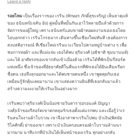
Leave a reply
รอยไหม
เป็นเรื่องราวของ เรริน (ทักษอร ภักดิ์สุขเจริญ) เห็นธาตุแท้
ของ ธนินทร์(เจสัน ยัง) คู่หมั้นที่หมั้นกันเอาไว้หลายปีแล้วด้วยการ
จัดการของผู้ใหญ่ เพราะธนินทร์แอบขายผ้าทอผลงานของเธอโดย
ไม่บอกกล่าว เรรินโกรธมาก เดินทางขึ้นเชียงใหม่ทันที เธอต้องการ
สงบสติอารมณ์ ที่เชียงใหม่เรรินแวะเวียนไปตามหมู่บ้านต่าง ๆ เพื่อ
ชมการทอผ้า และที่แม่แจ่ม เธอได้พบ สุริยวงศ์ (อธิชาติ ชุมนานนท์)
และได้ อาศัยรถของเขากลับเข้าเมืองด้วย เรรินได้ที่พักเป็นรีสอร์ต
แห่งหนึ่ง ซึ่งเจ้าของที่อัธยาศัยดีในคืนแรกที่พักเธอได้ยินเสียงเรียก
ชื่อตน เธอจึงลุกออกมาและได้พบชายคนหนึ่ง เขาพูดคุยกับเธอ
เหมือนรู้จักคุ้นเคยมานาน เขาแสดงความยินดีที่เธอกลับมาแล้ว
สร้างความงงงวยให้เรรินเป็นอย่างมาก
เรรินพบว่าสุริยวงศ์เป็นน้องชายวันดารา(อรอนงค์ ปัญญา
วงศ์)เจ้าของรีสอร์ตเขาตกหลุมรักเธอตั้งแต่แรกพบ และเมื่อรู้ว่าเร
รินสนใจงานผ้าโบราณ เขาจึงอาสาพาเรรินไปพบ บัวเงิน(พิสมัย
วิไลศักดิ์) ย่าของเขา เพราะบัวเงินครอบครองผ้าโบราณล้านนา
มากมาย นาทีแรกที่บัวเงินได้เห็นหน้าของเรริน ทุกอย่างกลับ