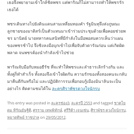
เธอจึงพยายามเข้าใกล้ชิดพชร แต่พาริณก็ไม่สามารถทำให้พชรรัก
เธอได้
พชรเดินทางไปยังดินแดนสามเหลี่ยมทองคำ รัฐมินทุจึงส่งภูษณะ
ลูกชายของมาดิสร์เป็นตัวแทนมาเข้าร่วมประชุมด้วยเพื่อคอยช่วยพ
ชร มานิตย์ นายทหารคนสนิทที่มีกำลังในมือพอสมควรเห็นว่าแผน
ของพชรช้าไป จึงชิงลงมือบุกเข้าไปเพื่อจับตัวดารัณก่อน แต่เกิดผิด
พลาด จนพชรต้องนำกำลังเข้าไปช่วย
พาริณจับมือกับหมอธีรัช ที่จะทำให้พชรและลำธารเลิกร้างกัน และ
ทั้งคู่ก็ทำสำเร็จ ทั้งสองจึงเข้าใจผิดกัน ความรักของทั้งสองคนจะกลับ
มาคืนดีกันหรือไม่ และปฏิบัติการรบเพื่อกอบกู้เมืองมินาลินจะเป็น
อย่างไร ติดตามชมได้ใน
ละครศิราพัชรดวงใจนักรบ
This entry was posted in
ละครช่อง3
,
ละครปี 2553
and tagged
ชาตโย
ดม หิรัณยัษฐิติ
,
ศรราม เทพพิทักษ์
,
ศรีริต้า เจนเซ่น
,
ศิราพัชร ดวงใจนักรบ
,
หยาดทิพย์ ราชปาล
on
29/05/2012
.