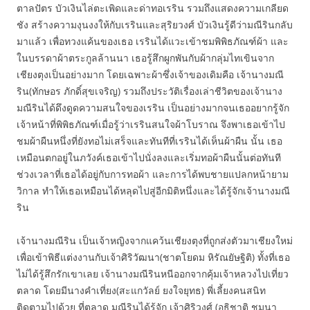
ตาลปัตร บัวเงินไล่ตะเพิดและด่าทอเรริน รวมถึงแสดงความเกลียด
ชัง สร้างความงุนงงให้กับเรรินและสุริยวงศ์ บัวเงินรู้ดีว่ามณีรินกลับ
มาแล้ว เพื่อทวงแค้นของเธอ เรรินได้แวะเข้าชมพิพิธภัณฑ์ผ้า และ
ในบรรดาผ้าตระกูลล้านนา เธอรู้สึกผูกพันกับผ้ากลุ่มไทเขินจาก
เชียงตุงเป็นอย่างมาก โดยเฉพาะผ้าซึ่งเจ้าของเดิมคือ เจ้านางมณี
ริน(ทักษอร ภักดิ์สุขเจริญ) รวมถึงประวัติเรื่องเล่าชีวิตของเจ้านาง
มณีรินได้ดึงดูดความสนใจของเรริน เป็นอย่างมากจนเธออยากรู้จัก
เจ้าหน้าที่พิพิธภัณฑ์เมื่อรู้ว่าเรรินสนใจผ้าโบราณ จึงพาเธอเข้าไป
ชมผ้าผืนหนึ่งที่ยังทอไม่เสร็จและทันทีที่เรรินได้เห็นผ้าผืน นั้น เธอ
เหมือนตกอยู่ในภวังค์เธอเข้าไปนั่งลงและเริ่มทอผ้าผืนนั้นต่อทันที
ช่วงเวลาที่เธอได้อยู่กับการทอผ้า และการได้พบชายแปลกหน้ายาม
วิกาล ทำให้เธอเหมือนได้หลุดไปสู่อีกมิติหนึ่งและได้รู้จักเจ้านางมณี
ริน
เจ้านางมณีริน เป็นเจ้าหญิงจากแคว้นเชียงตุงที่ถูกส่งตัวมาเชียงใหม่
เพื่อเข้าพิธีแต่งงานกับเจ้าศิริวัฒนา(ชาตโยดม หิรัณยัษฐิติ) ทั้งที่เธอ
ไม่ได้รู้สึกรักเขาเลย เจ้านางมณีรินหนีออกจากคุ้มเจ้าหลวงไปเที่ยว
ตลาด โดยมีนางคำเที่ยง(สะแกวัลย์ ยงใจยุทธ) พี่เลี้ยงคนสนิท
ติดตามไปด้วย ที่ตลาด มณีรินได้รู้จัก เจ้าศิริวงศ์ (อธิชาติ ชุมนา