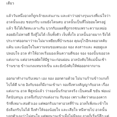
เดียว
แล้ววันหนึ่งอวลก็ถูกเจ้ายงเล่นงาน และด่าว่าอย่างรุนแรงที่แน่ใจว่า
อวลนั้นแอบ ชอบกริบ แถมยังโดนตบ อวลนั้นเป็นที่ไม่ยอมใครอยู่
แล้ว จึงได้เกิดทะเลาะกัน บวกกับแผลที่ถูกรถชนเพราะความเหม่อ
ลอยยังไม่หายดี จึงสู้ไม่ได้ เจ็บทั้งตัว เจ็บทั้งใจ อวลนั้นอายมาก จึงได้
ประกาศออกมาว่าจะไม่มาเหยียบที่บ้านของ คุณจุไรอีกเลยอวลคับ
แค้น และน้อยใจในความจนของตนเอง จอง สงสารและ คอยดูแล
ปลอบใจ อวล ทำให้อวลเริ่มมองเห็นความดีของ จอง จองนั้นขออวล
แต่งงาน แต่อวลขอผัดให้มีฐานะก่อนผ่อน อวลบังคับให้แม่นั้นเช้า
ร้านขาย ข้าวแกงแทนรถเข็น และยังบังคับให้พ่อออกจากงาน
ออกมาทำงานรับเหมา เอง จอง ออกตามด้วย ไม่นานร้านข้าวแกงก็
ไปได้ดี นาย อิงกับจองก็มีงานเข้ามา จองจึงทวงสัญญากับอวล เรื่อง
แต่งงาน อวล พิสูจน์แล้ว ว่าจองนั้นรักอวลจริง เป็นคนดี ขยัน พ่อแม่
ก็สนับสนุน อวลจึงรับปากแต่งงาน กับจอง เพราะคิดว่าตนเองควร
รักที่เหมาะสมตัวเอง แต่พอกริบมาหาอวลที่ร้าน อวลก็เพิ่งจะเข้าใจ
ยังลืมกริบไม่ได้ จึงทำให้จองน้อยใจ และเสียใจ หนีหายไป อวลนั้น
บอกตัวเองว่าไม่สนใจ แต่พอนานเข้าเมื่อไม่มีจอง อวลก็เริ่มรู้สึก แต่