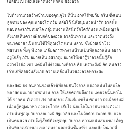
เปลี่ยนไป เมื่อเสี่ยพาคนงานกลุ่ม ของอวล
ไปทำงานก่อสร้างบ้านของคุณจุไร ที่นั่น อวลได้พบกับ กริบ ซึ่งเป็น
ลูกชายของ คุณนายจุไร กริบ หล่อโก้ นิสัยนุ่มนวลน่ารัก อวลนั้น
แอบหลงรักริบหมดใจ กลุ่มคนงานที่สนิทรักใคร่กันจนเหมือนญาติ
สังเกตเห็นความผิดปกติของอวล อวลฝันหวาน และวาดหวังถึง
ขนาดอาสาเป็นคนใช้ให้คุณจุไร แทน หลาบ ซึ่งป่วยเข้าโรง
พยาบาล ทั้งๆ ที่ อวล เกลียดการทำงานบ้านเป็นที่สุดอวลนั้น อยาก
อยู่ใกล้ๆ กริบ อยากเห็น อยากคุย อยากให้เขารู้ว่าอวลนั้นรู้สึก
อย่างไรต่อ เขา แต่มันไม่ง่ายอย่างที่อวล คิด เพราะยังมี จิต คนครัว
เก่าแก่ที่คอยจับสังเกต ความเคลื่อนไหวของอวลทุกระยะ
และยังมี ยง คนสวนจอมเจ้าชู้ที่แอบสนใจอวล แต่อวลนั้นไม่สนใจ
หลายตนพยายามทัดทาน อวล ให้เลิกคิดฝันถึงกริบ แต่อวลนั้นทำไม่
ได้ จากคน ที่เคยร่าเริง กลับกลายเป็นเงียบขรึม คิดมาก ยิ่งเมื่อกริบมี
เพื่อนผู้หญิงมาหา อวลจะโกรธ เสียใจ น้อยใจในวาสนาของตัวเอง
กริบนั้นพูดคุยกับอวลอย่างมี อัฐยาสัย และไม่ถือตัวประกอบกับ อวล
เป็นคนสวย กริบจึงรู้สึกดีที่จะพูดคุย กับอวล ความสนิทสนมของทั้งคู่
เป็นที่สอดส่องของเหล่าคนงานจองนั้นซึมเศร้า และเสียใจมากที่