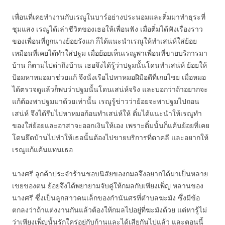
เพื่อนที่เคยทำงานกับเรณูในบาร์อย่างประนอมและติ๋มมาทำธุระที่
ชุมแสง เรณูได้เล่าชีวิตของเธอให้เพื่อนฟัง เมื่อติ๋มได้ฟังเรื่องราว
ของเพื่อนที่ถูกนางย้อยรังแก ก็ได้แนะนำเรณูให้ทำเสน่ห์ใส่ย้อย
เหมือนที่เคยได้ทำใส่ปฐม เมื่อย้อยเห็นเรณูพาเพื่อนที่ขายบริการมา
บ้าน ก็ตามไปด่าถึงบ้าน เธอจึงได้รู้ว่าปฐมนั้นโดนทำเสน่ห์ ย้อยให้
ป้อมหาหมอมาช่วยแก้ จึงนั่งเรือไปหาหมอฝีมือดีที่เกยไชย เมื่อหมอ
ได้ตรวจดูแล้วก็พบว่าปฐมนั้นโดนเสน่ห์จริง และบอกว่าถ้าอยากจะ
แก้ต้องพาปฐมมาด้วยเท่านั้น เรณูรู้ข่าวว่าย้อยจะพาปฐมไปถอน
เสน่ห์ จึงได้รีบไปหาหมอก้อนทำเสน่ห์ให้ ติ๋มได้แนะนำให้เรณูทำ
ของใส่ย้อยและอาสาจะออกเงินให้เอง เพราะติ๋มนั้นก็แค้นย้อยที่เคย
โดนยึดบ้านไปทำให้เธอนั้นต้องไปขายบริการที่ตาคลี และอยากให้
เรณูแก้แค้นแทนเธอ
นางศรี ลูกค้าประจำร้านชอบนิสัยของกมลจึงอยากได้มาเป็นหลาย
เขยของตน ย้อยจึงได้พยายามจับคู่ให้กมลกับเพียงเพ็ญ หลานของ
นางศรี ซึ่งเป็นลูกสาวคนเล็กของกำนันศรที่ตำบลฆะมัง ซึ่งมีข้อ
ตกลงว่าถ้าแต่งงานกันแล้วต้องให้กมลไปอยู่ที่ฆะมังด้วย แต่หารู้ไม่
ว่าเพียงเพ็ญนั้นรักใคร่อยู่กับก้านและได้เสียกันไปแล้ว และตอนนี้