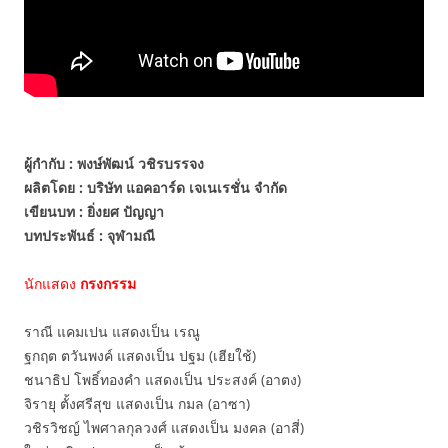
ผู้กำกับ : พงษ์พัฒน์ วชิรบรรจง
ผลิตโดย : บริษัท แอคอาร์ด เจเนเรชั่น จำกัด
เขียนบท : ยิ่งยศ ปัญญา
บทประพันธ์ : จุฬามณี
นักแสดง
กรงกรรม
ราณี แคมเปน แสดงเป็น เรณู
ฐกฤต ตวันพงค์ แสดงเป็น ปฐม (เฮียใช้)
ชนาธิป โพธิ์ทองคำ แสดงเป็น ประสงค์ (อาตง)
จิรายุ ตั้งศรีสุข แสดงเป็น กมล (อาซา)
วชิรวิชญ์ ไพศาลกุลวงศ์ แสดงเป็น มงคล (อาสี่)