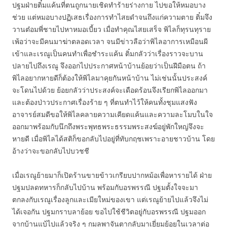
ปฐมฝ่ายติ๋มแค้นที่ตนถูกนายเชิดทำร้ายร่างกาย ไปขอให้หมอบาง
ช่วย แต่หมอบางปฏิเสธเรื่องการทำไสยดำจนถึงแก่ความตาย ติ๋มจึง
วานต๋อมพี่ชายไปหาหมอเบี้ยว เมื่อทำคุณไสยเสร็จ พิไลก็ทุรนทุราย
เพ้อว่าจะมีคนมาฆ่าตลอดเวลา จนมีข่าวลือว่าพิไลอาการเหมือนผี
เข้าและเรณูเป็นคนทำเพื่อชำระแค้น ติ๋มกลัวว่าเรื่องราวจะบาน
ปลายไปถึงเรณู จึงออกไปประกาศหน้าบ้านย้อยว่าเป็นฝีมือตน ถ้า
พิไลอยากหายดีก็ต้องให้พิไลมาคุยกันหน้าบ้าน ไม่เช่นนั้นประสงค์
จะโดนไปด้วย ย้อยกลัวว่าประสงค์จะเดือดร้อนจึงเรียกพิไลออกมา
และต้องป่าวประกาศเรื่องร้าย ๆ ที่ตนทำไว้ให้คนทั้งชุมแสงฟัง
อาจารย์สมดีขอให้พิไลคลายความเคียดแค้นและความละโมบในใจ
ออกมาพร้อมกับนึกถึงพระพุทธพระธรรมพระสงฆ์อยู่พักใหญ่จึงจะ
หายดี เมื่อพิไลได้สติก็ขอกลับไปอยู่ที่ทับกฤชเพราะอายชาวบ้าน โดย
อ้างว่าจะขอกลับไปบวชชี
เมื่อเรณูย้ายมาก็เปิดร้านขายข้าวเกรียบปากหม้อเพื่อหารายได้ ฝ่าย
ปฐมปลดทหารก็กลับไปบ้าน พร้อมกับอรพรรณี ปฐมตั้งใจจะมา
ตกลงกับเรณูเรื่องลูกและเมียใหม่ของเขา แต่เรณูย้ายไปแล้วจึงไม่
ได้เจอกัน ปฐมกราบลาย้อย ขอไปใช้ชีวิตอยู่กับอรพรรณี ปฐมออก
จากบ้านแบ้ไปแล้วจริง ๆ กมลพาจันตากลับมาเยี่ยมย้อยในเวลาต่อ