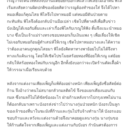
เรณูว่าจะคืนให้หลังจบงานแต่ย้อยก็บอกให้แล้วให้เลยไม่เอาคืน พิไล
เริ่มสงสัยความผิดปกติของย้อยคิดว่าเรณูต้องทำของใส่ จึงได้ไปหา
หมอเพื่อแก้คุณไสย พิไลจึงไปหาหมอมี แต่หมอมีดันป่วยตาย
กะทันหัน พิไลจึงต้องกลับบ้านมือเปล่า เชิดไปที่ตาคลีเพื่อสืบข่าว
บังเอิญได้เจอกับติ๋มและเล่าเรื่องพิไลกับเรณูให้ฟัง ติ๋มจึงแนะนำหมอ
บาง ซึ่งเป็นเจ้าแม่ร่างทรงชอบหลอกเก็บเงินแพง ๆ เพื่อเลี่ยงให้เชิด
ไม่เจอกับหมอก้อนผู้ทำเสน่ห์ให้เรณู เชิดไปหาหมอบางและได้ความ
ว่าต้องเอาคนถูกคุณไสยมา พิไลยังคิดหาทางพาย้อยไปไม่ได้จึงหา
ทางแก้แค้นเรณู โดยให้เชิดไปขโมยสร้อยทองที่ย้อยให้เรณู แต่ย้อย
กลับให้สร้อยทองใหม่กับเรณูอีก อีกทั้งยังบอกว่าจะเปิดร้านตัดเสื้อผ้า
ให้วรรณาเมื่อเรียนจบด้วย
หลังจากแต่งงานเพียงเพ็ญก็แพ้ท้องอย่างหนัก เพียงเพ็ญยังซื่อสัตย์ต่อ
ก้าน จึงอ้างว่าตนไม่สบายกลัวกมลติดไข้ จึงขอแยกเตียงนอนกับ
กมล ซึ่งกมลก็ไม่ได้ขัดข้องอะไร ฝ่ายก้านหลังจากไปกรุงเทพไม่นาน
ก็ต้องกลับมาเพราะบังอรส่งข่าวไปว่านางกุ่นป่วยหนัก บังอรเป็นลูก
ของเจ้าของที่นาในฆะมังที่ก้านและกุ่นไปรับจ้างทำนาให้ บังอรแอบ
ชอบก้านและหวังจะแต่งงานด้วยจึงมาคอยดูแลนางกุ่น นางกุ่นขอ
ให้ก้านตัดใจจากเพียงเพ็ญและแต่งงานกับบังอร กำนันศรต้องการ