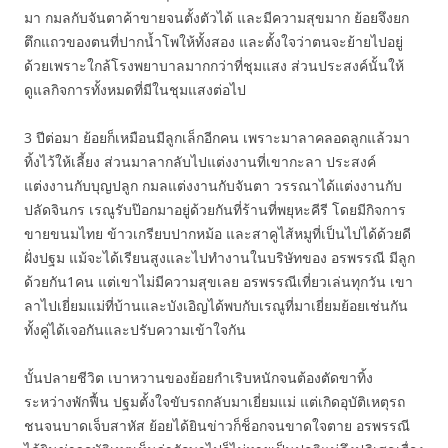
มา กมลกับจันตาค้าขายจนตั้งตัวได้ และมีความสุขมาก ย้อยจึงยก
ตึกแถวของตนที่ปากน้ำโพให้ทั้งสอง และตั้งใจว่าตนจะย้ายไปอยู่
ด้วยเพราะใกล้โรงพยาบาลมากกว่าที่ชุมแสง ส่วนประสงค์นั้นให้
ดูแลกิจการทั้งหมดที่มีในชุมแสงต่อไป
3 ปีต่อมา ย้อยก็เหมือนมีลูกเล็กอีกคน เพราะมาลาคลอดลูกแล้วมา
ทิ้งไว้ให้เลี้ยง ส่วนมาลากลับไปแต่งงานที่เขากะลา ประสงค์
แต่งงานกับบุญปลูก กมลแต่งงานกับจันตา วรรณาได้แต่งงานกับ
ปลัดจินกร เรณูรับป๊อกมาอยู่ด้วยกันที่ร้านที่พยุหะคีรี โดยมีกิจการ
ขายขนมไทย ข้าวเกรียบปากหม้อ และสาคูไส้หมูที่เป็นไปได้ด้วยดี
ฝั่งปฐม แม้จะได้เรียนสูงและไปทำงานในบริษัทของ อรพรรณี มีลูก
ด้วยกัน1คน แต่เขาไม่มีความสุขเลย อรพรรณีเที่ยวเล่นทุกวัน เขา
ลาไปเยี่ยมแม่ที่บ้านและบังเอิญได้พบกับเรณูที่มาเยี่ยมย้อยเช่นกัน
ทั้งคู่ได้เจอกันและปรับความเข้าใจกัน
บั้นปลายชีวิต เบาหวานของย้อยกำเริบหนักจนต้องตัดขาทิ้ง
ระหว่างพักฟื้น ปฐมตั้งใจขับรถกลับมาเยี่ยมแม่ แต่เกิดอุบัติเหตุรถ
ชนจนบาดเจ็บสาหัส ย้อยได้ยินข่าวก็ช็อกจนขาดใจตาย อรพรรณี