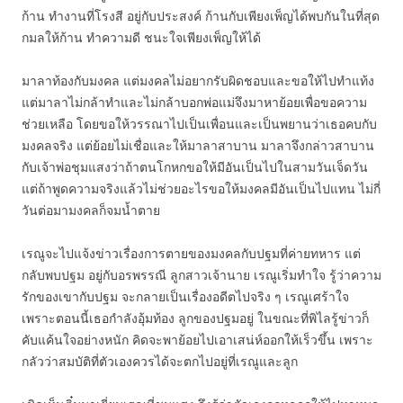
ก้าน ทำงานที่โรงสี อยู่กับประสงค์ ก้านกับเพียงเพ็ญได้พบกันในที่สุด
กมลให้ก้าน ทำความดี ชนะใจเพียงเพ็ญให้ได้
มาลาท้องกับมงคล แต่มงคลไม่อยากรับผิดชอบและขอให้ไปทำแท้ง
แต่มาลาไม่กล้าทำและไม่กล้าบอกพ่อแม่จึงมาหาย้อยเพื่อขอความ
ช่วยเหลือ โดยขอให้วรรณาไปเป็นเพื่อนและเป็นพยานว่าเธอคบกับ
มงคลจริง แต่ย้อยไม่เชื่อและให้มาลาสาบาน มาลาจึงกล่าวสาบาน
กับเจ้าพ่อชุมแสงว่าถ้าตนโกหกขอให้มีอันเป็นไปในสามวันเจ็ดวัน
แต่ถ้าพูดความจริงแล้วไม่ช่วยอะไรขอให้มงคลมีอันเป็นไปแทน ไม่กี่
วันต่อมามงคลก็จมน้ำตาย
เรณูจะไปแจ้งข่าวเรื่องการตายของมงคลกับปฐมที่ค่ายทหาร แต่
กลับพบปฐม อยู่กับอรพรรณี ลูกสาวเจ้านาย เรณูเริ่มทำใจ รู้ว่าความ
รักของเขากับปฐม จะกลายเป็นเรื่องอดีตไปจริง ๆ เรณูเศร้าใจ
เพราะตอนนี้เธอกำลังอุ้มท้อง ลูกของปฐมอยู่ ในขณะที่พิไลรู้ข่าวก็
คับแค้นใจอย่างหนัก คิดจะพาย้อยไปเอาเสน่ห์ออกให้เร็วขึ้น เพราะ
กลัวว่าสมบัติที่ตัวเองควรได้จะตกไปอยู่ที่เรณูและลูก