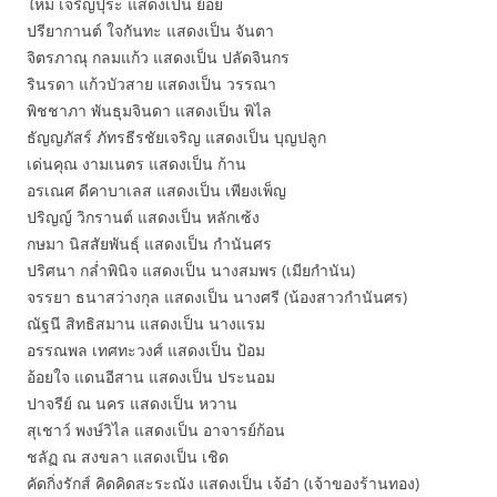
ใหม่ เจริญปุระ แสดงเป็น ย้อย
ปรียากานต์ ใจกันทะ แสดงเป็น จันตา
จิตรภาณุ กลมแก้ว แสดงเป็น ปลัดจินกร
รินรดา แก้วบัวสาย แสดงเป็น วรรณา
พิชชาภา พันธุมจินดา แสดงเป็น พิไล
ธัญญภัสร์ ภัทรธีรชัยเจริญ แสดงเป็น บุญปลูก
เด่นคุณ งามเนตร แสดงเป็น ก้าน
อรเณศ ดีคาบาเลส แสดงเป็น เพียงเพ็ญ
ปริญญ์ วิกรานต์ แสดงเป็น หลักเซ้ง
กษมา นิสสัยพันธุ์ แสดงเป็น กำนันศร
ปริศนา กล่ำพินิจ แสดงเป็น นางสมพร (เมียกำนัน)
จรรยา ธนาสว่างกุล แสดงเป็น นางศรี (น้องสาวกำนันศร)
ณัฐนี สิทธิสมาน แสดงเป็น นางแรม
อรรณพล เทศทะวงศ์ แสดงเป็น ป้อม
อ้อยใจ แดนอีสาน แสดงเป็น ประนอม
ปาจรีย์ ณ นคร แสดงเป็น หวาน
สุเชาว์ พงษ์วิไล แสดงเป็น อาจารย์ก้อน
ชลัฏ ณ สงขลา แสดงเป็น เชิด
คัดกิ่งรักส์ คิดคิดสะระณัง แสดงเป็น เจ้อ๋า (เจ้าของร้านทอง)