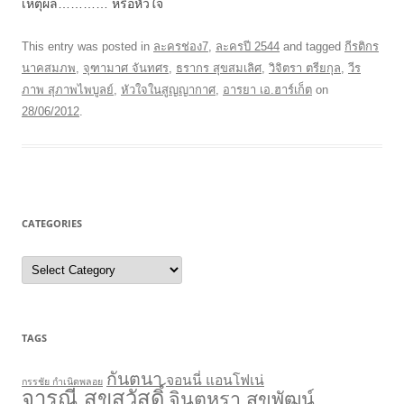
เหตุผล………… หรือหัวใจ
This entry was posted in
ละครช่อง7
,
ละครปี 2544
and tagged
กีรติกร
นาคสมภพ
,
จุฑามาศ จันทศร
,
ธรากร สุขสมเลิศ
,
วิจิตรา ตรียกุล
,
วีร
ภาพ สุภาพไพบูลย์
,
หัวใจในสูญญากาศ
,
อารยา เอ.ฮาร์เก็ต
on
28/06/2012
.
CATEGORIES
Categories
TAGS
กันตนา
จอนนี่ แอนโฟเน่
กรรชัย กำเนิดพลอย
จารุณี สุขสวัสดิ์
จินตหรา สุขพัฒน์