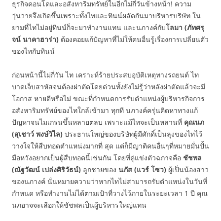
ธุรกิจคอนโดและอสังหาริมทรัพย์ในอีกไม่กี่วันข้างหน้า! ความ
วุ่นวายจึงเกิดขึ้นเพราะทั้งไทและทินน์ผลัดกันมาบริหารบริษัท ใน
ยามที่ไทไม่อยู่ทินน์ก็จะมาทำงานแทน และนภางค์กับ
โลมา (ภัทศรุ
จน์ นาคาฮาร่า)
ต้องคอยแก้ปัญหาที่ไม่ให้คนอื่นรู้เรื่องการเปลี่ยนตัว
ของไทกับทินน์
ก่อนหน้านี้ไม่กี่วัน ไท เคราะห์ร้ายประสบอุบัติเหตุทางรถยนต์ ไท
บาดเจ็บสาหัสจนต้องผ่าตัดโดยด่วนทั้งยังไม่รู้ว่าหลังผ่าตัดแล้วจะมี
โอกาส หายดีหรือไม่ ขณะที่กำหนดการรับตำแหน่งผู้บริหารกิจการ
อสังหาริมทรัพย์ของไทใกล้เข้ามา ทุกที นภางค์ครุ่นคิดหาทางแก้
ปัญหาจนไมเกรนขึ้นหลายตลบ เพราะแม้ไทจะเป็นหลานที่
คุณนภ
(สุเชาว์ พงษ์วิไล)
ประธานใหญ่ของบริษัทผู้มีศักดิ์เป็นลุงของไทไว้
วางใจให้สืบทอดตำแหน่งมากที่ สุด แต่ก็มีญาติคนอื่นๆที่หมายมั่นปั้น
มือหวังอยากเป็นผู้สืบทอดนี้เช่นกัน โดยที่คู่แข่งตัวฉกาจคือ
ชัชพล
(ณัฐวัฒน์ เปล่งศิริวัธน์)
ลูกชายของ
นภัส (แวร์ โซว)
ผู้เป็นน้องสาว
ของนภางค์ นั่นหมายความว่าหากไทไม่สามารถรับตำแหน่งในวันที่
กำหนด หรือทำงานไม่ได้ตามเป้าที่วางไว้ภายในระยะเวลา 1 ปี คุณ
นภอาจจะเลือกให้ชัชพลเป็นผู้บริหารใหญ่แทน