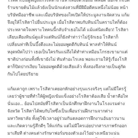
ร้านขายต้นไม้แล้วยังเป็นนักแต่งสวนที่มีฝีมือดีคนหนึ่งไม่น้อย หน้า
บริษัทมืออาชีพ และเมื่อบริษัทของไทเปิดให้ประมูลงานจัดสวน แก้ม
จึงยุให้โรสิตาไปยื่นประมูล เมื่อโรสิตาพบกับทินน์ในคราบไทก็ต้อง
ประหลาดใจเพราะไทคนนี้กลับจำเธอไม่ได้ แม้แต่นิดเดียว! โรสิตา
เลียบเคียงทินน์ดูแล้วแต่ทินน์ก็ยังทำท่าว่าไม่รู้จักเธอ โรสิตาก็
เปลี่ยนท่าทีเป็นบึ้งตึงและไม่ยอมพูดดีกับทินน์ พาลทำให้ทินน์
หงุดหงิดไปว่า เธอเป็นใครกันแน่ถึงได้ทำท่าเหมือนโกรธเขามาแต่
ชาติปางก่อนทั้งที่เขายังไม่ ทันทำอะไรเลย พอจะถามให้รู้เรื่องโรสิ
ตาก็ปิดปากเงียบ ไม่ยอมพูดดีด้วยเสียแล้ว ทั้งสองจึงกลายเป็นคู่กัด
กันไปโดยปริยาย
แก้มเดาถูก เพราะโรสิตาเคยอกหักอย่างรุนแรงจริงๆ แต่ไม่มีใครรู้
เลยว่าผู้ชายที่ทำให้ผู้หญิงเข้มแข็งอย่างโรสิตาต้องเสีย น้ำตาคือไท
นั่นเอง… ย้อนไปสมัยที่โรสิตาเป็นนักศึกษาฝึกงานในโรงแรมต่าง
จังหวัด โรสิตาได้พบกับไทซึ่งเป็นเพื่อนร่วมฝึกงานจากต่าง
มหาวิทยาลัย ทั้งคู่ใช้เวลาอยู่ร่วมกันตลอดการฝึกงานอันยาวนาน
และเกิดความรู้สึกดีๆ ให้แก่กัน แต่ไม่มีใครเอ่ยปากสารภาพรักออก
มาเสียที ต่างคนต่างรักษาฟอร์มของตัวเองไว้อย่างเหนียวแน่น