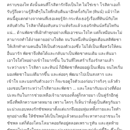
คราบของไท ดังนั้นคนที่โรสิตารักจึงเป็นไท ไม่ใช่เขา โรสิตาเองก็
รับรู้ถึงความรู้สึกดีๆในใจที่กลับคืนมาอีกครั้งกับไท (ทินน์) แม้ว่าไท
คนนี้ดูแตกต่างจากคนที่เธอเคยรู้จัก กระทั่งเธอรู้เรื่องที่ทินน์กับไท
สลับตัวกัน โรสิตาก็ต้องสับสนว่าแท้จริงแล้วเธอรักทินน์หรือไทกัน
แน่… ด้านพัดชาที่เฝ้าทำทุกอย่างเพื่อเอาชนะใจไท แต่ก็เหมือนจะไม่
สามารถทำได้ง่ายดายอย่างใจคิด จนวันหนึ่งทินน์พูดเตือนสติพัดชา
ให้เลิกทำตามคนอื่นให้เป็นตัวของตัวเองซึ่ง ไม่ได้เป็นเพื่อหวังให้คน
อื่นมารัก พัดชาจึงคิดได้และกลับมาเป็นพัดชาคนเดิม และหันมา
เอาใจใส่ไทอย่างเข้าใจมากขึ้น ในวันที่ไทเศร้าเรื่องรักสามเส้า
ระหว่างเขา โรสิตา และทินน์ ก็มีพัดชาที่คอยอยู่เป็นเพื่อน จนไทเริ่ม
มองพัดชาในแง่ดีมากขึ้น และค่อยๆ พัฒนาไปเป็นสงสาร และ
เข้าใจ และบอกกับตัวเองว่า ก็จะขอดูใจตัวเองก่อนว่าจริงๆ แล้วตัว
เองชอบใครระหว่างโรสิตาและพัดชา … และโลมากับมะม่วงที่ต้อง
ปะทะกันในการช่วยเหลือเจ้านายของทั้งคู่ก็กลายมา เป็นคู่รักอีกคู่
หนึ่งที่พลิกความคาดหมาย เพราะใครๆ ก็เห็นว่าทั้งคู่เป็นศัตรูกันมา
มะม่วงแอบหลงรักชัชพลมาตั้งแต่แรกจึงยอมทุ่มเททั้งกายและใจทำ
ทุกอย่างเพื่อ ให้ชัชพลได้เป็นใหญ่แล้วตนเองก็จะหาทางเอาชนะใจ
ชัชพล แต่ก็ต้องโดนโลมาคอยกัดอยู่ตลอดเพราะรูทัน และสุดท้าย
ชัชพลไม่เหลือใครนอกจากมะม่วงสาวสวยรวยเสน่ห์แต่ขี้วีน ซึ่งเป็น