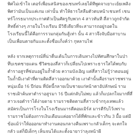
พิศไม่เข้าใจ เตอร์เพื่อนสนิสของเชนทร์เลยได้ทีพูดจาเยาะเย้ยเพลิง
พิศว่ามันเป็นแค่เกม เท่านั้น ทำให้ธารใสลืมตัวตบหน้าเชนทร์ เชน
ทร์โกรธมากประกาศตัวเป็นศัตรูกับพวก 4 สาวทันที สี่สาวถูกจำกัด
สิทธิ์ต่างๆ ภายในโรงเรียน มีวิธีเดียวที่จะสามารถอยู่รอดใน
โรงเรียนนี้ได้คือการรวมกลุ่มกันสู้เท่า นั้น 4 สาวจึงจับมือสาบาน
เป็นเพื่อนตายกันและตั้งชื่อแก็งค์ว่า กุหลาบไฟ
หลัง จากเหตุการณ์ที่น่าตื่นเต้นในการเดินทางไปทัศนศึกษาในป่า
ทึบเขตชายแดน ชีวิตของสี่สาวก็เปลี่ยนไปเพราะธารใสได้พบกับ
ตำราอสูรที่ซ่อนอยู่ในถ้ำด้วย ความบังเอิญ แต่สี่สาวไม่รู้ว่าตอนอยู่
ในถ้ำมีเงาดำที่ตามติดสี่สาวออกมาด้วย เงาดำนั้นคือรามราชพราน
หนุ่มเมื่อ 16 ปีก่อน ที่บัดนี้กลายเป็นชายแก่หน้าตาอัปลักษณ์ ราม
ราชเฝ้าค้นหาตำราอสูรมา 16 ปีแต่กลับไม่พบ แล้วก็แปลกใจมากที่สี่
สาวเจอตำราได้ง่ายดาย รามราชติดตามสี่สาวเข้ากรุงเทพแล้ว
สมัครเป็นภารโรงในโรงเรียนมารตีคอมเมิร์ส มารตีรับไว้เพราะ
รามราชไม่ต้องการเงินเดือนแค่อยากได้ที่พักและข้าวกิน 3 มื้อ แต่มี
ข้อแม้ว่าให้อออกมาทำงานตอนกลางคืนเพราะกลัวเด็กๆ จะตกใจ
กลัว แต่ก็มีเด็กๆ เห็นจนได้และตั้งฉายาว่าลุงหน้าผี