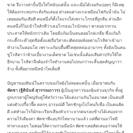
ขาด จึงวางท่าปั้นปึ่งใส่ไทนับแต่นั้น และเมื่อได้เจอกันบ่อยๆ ก็มีเหตุ
ให้ต้องกระทบกระทั่งกันเสมอ ต่างคนต่างแรงเหมือนไฟกับน้ำมัน ไม่
เคยยอมกันเสียที คนหนึ่งก็ตั้งใจแรงใส่เพราะโกรธที่ถูกลืม ส่วนอีก
คนหนึ่งก็ไม่เข้าใจสักทีว่าเธอโกรธอะไรนักหนา พาลอยากกวน
ประสาทให้หนักกว่าเดิม โดยมีแก้มเป็นคนคอยไกล่เกลี่ย ซึ่งแก้มก็
กระดี๊กระด๊าสุดขีดตั้งแต่(ถือวิสาสะ)ติดสอยห้อยตามโรสิตาเข้ามา
ทำงานในคอนโด เพราะแก้มปลื้มพี่ไทสุดหล่อเอามากๆ ทั้งยังเป็นคน
ขู่โรสิตาว่าห้ามเบี้ยวงานเด็ดขาด ไม่เช่นนั้นต้องเสียค่าปรับให้ไท
อีกบาน โรสิตาจึงต้องจำใจทำงานต่อไปจนกว่าจะสิ้นสุดสัญญาว่า
จ้าง ทั้งที่อยากหนีหน้าไทเต็มที
ปัญหาของทินน์ในคราบของไทยังไม่หมดแค่นั้น เมื่อเขาพบกับ
พัดชา (ฐิตินันท์ สุวรรณถาวร)
ผู้เป็นลูกสาวของหุ้นส่วนธุรกิจ ทั้งคู่
ถูกบรรดาผู้ใหญ่จับคู่ให้หวังว่าจะได้แต่งงานกันในอนาคต เป็นคนที่
แต่งตัวเปรี้ยวจี๊ด ตลกๆ อารมณ์ดี ใครชักจูงไปไหนก็เชื่อ เป็นคนคิด
ดี แต่ทำอะไรก็มักจะเรียกเสียงหัวเราะจากคนรอบข้างได้เสมอจาก
ความไร้เดียงสา พัดชาที่แอบรักไทมานานแล้ว แต่ที่ผ่านมาไทมี
ท่าทางเฉยๆ ไม่ค่อยให้ความร่วมมือนัก พัดชาเคยคิดเสมอว่าต่อให้
เธออยู่เฉยๆ สุดท้ายก็ได้ลงเอยกับไทอย่างแน่นอนเพราะผู้ใหญ่เห็นดี