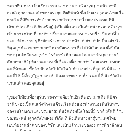
หมวยอินเตอร์ เป็นเรื่องราวของ ชญานุช หรือ นุช (เขมนิจ จามิ
กรณ์) ลูกสาวคนเล็กของตระกูล จิตตินันท์ ซึ่งเป็นตระกูลคนไทยเชื้อ
สายจีนที่มีกิจการค้าข้าวสารรายใหญ่รายหนึ่งของประเทศ ที่มี
เถ้าแก่ปอ (เกียรติ กิจเจริญ) ผู้เป็นเตี่ยและเป็นหัวหน้าครอบครัว นุช
เป็นสาวยุคใหม่ที่แต่งตัวเปรี้ยวและชอบการแข่งรถซิ่ง เป็นคนที่ไม่
ยอมแพ้ใครง่าย ๆ จึงมักสร้างความปวดหัวแก่เถ้าแก่ปอเป็นอย่างยิ่ง
ที่สุดนุชต้องออกจากมหาวิทยาลัยเพราะเตี่ยไม่ให้เรียนต่อ ซึ่งนิสัย
ของนุช ผิดกับ พล (รวิช ไรวินทร์) พี่ชายคนโต และ ปัท (อาภรศรี
ตัณมานะศิริ) พี่สาวคนรอง ที่เชื่อฟังเตี่ยมากกว่า โดยเฉพาะปัทเป็น
คนที่หัวอ่อน ขี้กลัว มีบุคลิกไม่มั่นใจในตัวเองอย่างที่สุด ซึ่งพี่น้อง 3
คนนี้ได้ อี๊เง็ก (นัฏฐา ลอยด์) น้องสาวของแม่ทั้ง 3 คนนี้ที่เสียชีวิตไป
นานแล้ว คอยดูแลอยู่
นุชยังมีเพื่อนที่อายุรุ่นราวคราวเดียวกันอีก คือ อร (นาเดีย นิมิตร
วานิช) อรเป็นคนเก่งทำงานด้วยเรียนด้วย อรทำงานอยู่ที่บริษัทรับ
จัดงานโฆษณาและประชาสัมพันธ์แห่งหนึ่ง โดยที่มี ชาลี (สันติ วีระ
บุญชัย) หนุ่มลูกครึ่งไทย-อเมริกัน ที่เพิ่งเดินทางมาสู่ประเทศไทย
เป็นทีมงานสำคัญของบริษัทและเป็นเจ้านายของอร การที่ชาลีกลับ