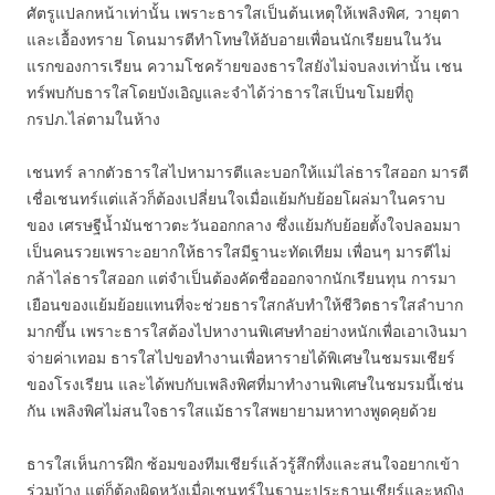
ศัตรูแปลกหน้าเท่านั้น เพราะธารใสเป็นต้นเหตุให้เพลิงพิศ, วายุตา
และเอื้องทราย โดนมารตีทำโทษให้อับอายเพื่อนนักเรียยนในวัน
แรกของการเรียน ความโชคร้ายของธารใสยังไม่จบลงเท่านั้น เชน
ทร์พบกับธารใสโดยบังเอิญและจำได้ว่าธารใสเป็นขโมยที่ถู
กรปภ.ไล่ตามในห้าง
เชนทร์ ลากตัวธารใสไปหามารตีและบอกให้แม่ไล่ธารใสออก มารตี
เชื่อเชนทร์แต่แล้วก็ต้องเปลี่ยนใจเมื่อแย้มกับย้อยโผล่มาในคราบ
ของ เศรษฐีน้ำมันชาวตะวันออกกลาง ซึ่งแย้มกับย้อยตั้งใจปลอมมา
เป็นคนรวยเพราะอยากให้ธารใสมีฐานะทัดเทียม เพื่อนๆ มารตีไม่
กล้าไล่ธารใสออก แต่จำเป็นต้องคัดชื่อออกจากนักเรียนทุน การมา
เยือนของแย้มย้อยแทนที่จะช่วยธารใสกลับทำให้ชีวิตธารใสลำบาก
มากขึ้น เพราะธารใสต้องไปหางานพิเศษทำอย่างหนักเพื่อเอาเงินมา
จ่ายค่าเทอม ธารใสไปขอทำงานเพื่อหารายได้พิเศษในชมรมเชียร์
ของโรงเรียน และได้พบกับเพลิงพิศที่มาทำงานพิเศษในชมรมนี้เช่น
กัน เพลิงพิศไม่สนใจธารใสแม้ธารใสพยายามหาทางพูดคุยด้วย
ธารใสเห็นการฝึก ซ้อมของทีมเชียร์แล้วรู้สึกทึ่งและสนใจอยากเข้า
ร่วมบ้าง แต่ก็ต้องผิดหวังเมื่อเชนทร์ในฐานะประธานเชียร์และหญิง