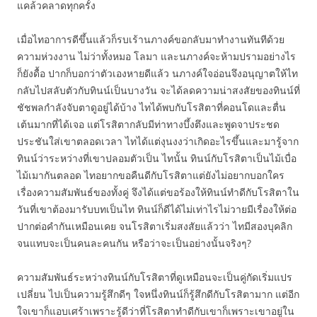
แคล้วคลาดทุกครั้ง
เมื่อไทอาการดีขึ้นแล้วก็รบเร้านภางค์ขอกลับมาทำงานทันทีด้วย
ความห่วงงาน ไม่ว่าทั้งหมอ โลมา และนภางค์จะห้ามปรามอย่างไร
ก็ยังดื้อ ปากก็บอกว่าตัวเองหายดีแล้ว นภางค์ใจอ่อนจึงอนุญาตให้ไท
กลับไปสลับตัวกับทินน์เป็นบางวัน จะได้ลดความน่าสงสัยของทินน์ที่
ชัชพลกำลังจับตาดูอยู่ได้บ้าง ไทได้พบกับโรสิตาที่คอนโดและตื่น
เต้นมากที่ได้เจอ แต่โรสิตากลับมีท่าทางบึ้งตึงและพูดจาประชด
ประชันใส่เขาตลอดเวลา ไทได้แต่งุนงงว่าเกิดอะไรขึ้นและมารู้จาก
ทินน์ว่าระหว่างที่เขาปลอมตัวเป็น ไทนั้น ทินน์กับโรสิตาเป็นไม้เบื่อ
ไม้เมากันตลอด ไทอยากขอคืนดีกับโรสิตาแต่ยังไม่อยากบอกใคร
เรื่องความสัมพันธ์ของทั้งคู่ จึงได้แต่ขอร้องให้ทินน์ทำดีกับโรสิตาใน
วันที่เขาต้องมารับบทเป็นไท ทินน์ก็ดีได้ไม่เท่าไรไม่วายมีเรื่องให้ต่อ
ปากต่อคำกันเหมือนเคย จนโรสิตาเริ่มสงสัยแล้วว่า ไทมีสองบุคลิก
จนแทบจะเป็นคนละคนกัน หรือว่าจะเป็นอย่างนั้นจริงๆ?
ความสัมพันธ์ระหว่างทินน์กับโรสิตาที่ดูเหมือนจะเป็นคู่กัดเริ่มแปร
เปลี่ยน ไปเป็นความรู้สึกดีๆ ใจหนึ่งทินน์ก็รู้สึกดีกับโรสิตามาก แต่อีก
ใจเขาก็แอบเศร้าเพราะรู้ดีว่าที่โรสิตาทำดีกับเขาก็เพราะเขาอยู่ใน