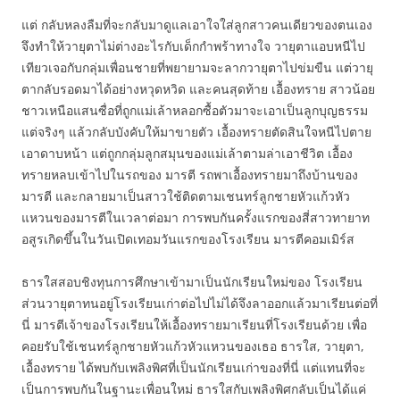
แต่ กลับหลงลืมที่จะกลับมาดูแลเอาใจใส่ลูกสาวคนเดียวของตนเอง
จึงทำให้วายุตาไม่ต่างอะไรกับเด็กกำพร้าทางใจ วายุตาแอบหนีไป
เทียวเจอกับกลุ่มเพื่อนชายที่พยายามจะลากวายุตาไปข่มขืน แต่วายุ
ตากลับรอดมาได้อย่างหวุดหวิด และคนสุดท้าย เอื้องทราย สาวน้อย
ชาวเหนือแสนซื่อที่ถูกแม่เล้าหลอกซื้อตัวมาจะเอาเป็นลูกบุญธรรม
แต่จริงๆ แล้วกลับบังคับให้มาขายตัว เอื้องทรายตัดสินใจหนีไปตาย
เอาดาบหน้า แต่ถูกกลุ่มลูกสมุนของแม่เล้าตามล่าเอาชีวิต เอื้อง
ทรายหลบเข้าไปในรถของ มารตี รถพาเอื้องทรายมาถึงบ้านของ
มารตี และกลายมาเป็นสาวใช้ติดตามเชนทร์ลูกชายหัวแก้วหัว
แหวนของมารตีในเวลาต่อมา การพบกันครั้งแรกของสี่สาวทายาท
อสูรเกิดขึ้นในวันเปิดเทอมวันแรกของโรงเรียน มารตีคอมเมิร์ส
ธารใสสอบชิงทุนการศึกษาเข้ามาเป็นนักเรียนใหม่ของ โรงเรียน
ส่วนวายุตาทนอยู่โรงเรียนเก่าต่อไปไม่ได้จึงลาออกแล้วมาเรียนต่อที่
นี่ มารตีเจ้าของโรงเรียนให้เอื้องทรายมาเรียนที่โรงเรียนด้วย เพื่อ
คอยรับใช้เชนทร์ลูกชายหัวแก้วหัวแหวนของเธอ ธารใส, วายุตา,
เอื้องทราย ได้พบกับเพลิงพิศที่เป็นนักเรียนเก่าของที่นี่ แต่แทนที่จะ
เป็นการพบกันในฐานะเพื่อนใหม่ ธารใสกับเพลิงพิศกลับเป็นได้แค่