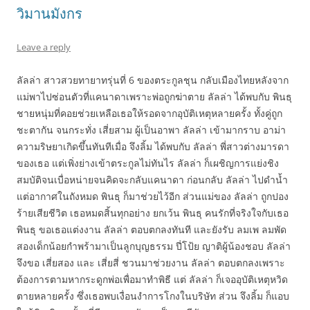
วิมานมังกร
Leave a reply
ลัลล่า สาวสวยทายาทรุ่นที่ 6 ของตระกูลชุน กลับเมืองไทยหลังจาก
แม่พาไปซ่อนตัวที่แคนาดาเพราะพ่อถูกฆ่าตาย ลัลล่า ได้พบกับ พินธุ
ชายหนุ่มที่คอยช่วยเหลือเธอให้รอดจากอุบัติเหตุหลายครั้ง ทั้งคู่ถูก
ชะตากัน จนกระทั่ง เสี่ยสาม ผู้เป็นอาพา ลัลล่า เข้ามากราบ อาม่า
ความริษยาเกิดขึ้นทันทีเมื่อ จึงลิ้ม ได้พบกับ ลัลล่า พี่สาวต่างมารดา
ของเธอ แต่เพิ่งย่างเข้าตระกูลไม่ทันไร ลัลล่า ก็เผชิญการแย่งชิง
สมบัติจนเบื่อหน่ายจนคิดจะกลับแคนาดา ก่อนกลับ ลัลล่า ไปดำน้ำ
แต่อากาศในถังหมด พินธุ ก็มาช่วยไว้อีก ส่วนแม่ของ ลัลล่า ถูกปอง
ร้ายเสียชีวิต เธอหมดสิ้นทุกอย่าง ยกเว้น พินธุ คนรักที่จริงใจกับเธอ
พินธุ ขอเธอแต่งงาน ลัลล่า ตอบตกลงทันที และยังรับ ลมเพ ลมพัด
สองเด็กน้อยกำพร้ามาเป็นลูกบุญธรรม ปี่โป้ย ญาติผู้น้องชอบ ลัลล่า
จึงขอ เสี่ยสอง และ เสี่ยสี่ ชวนมาช่วยงาน ลัลล่า ตอบตกลงเพราะ
ต้องการตามหากระดูกพ่อเพื่อมาทำพิธี แต่ ลัลล่า ก็เจออุบัติเหตุหวิด
ตายหลายครั้ง ซึ่งเธอพบเงื่อนงำการโกงในบริษัท ส่วน จึงลิ้ม ก็แอบ