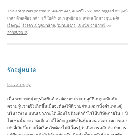
This entry was posted in
ละครช่อง7
,
ละครปี 2551
and tagged
กาญจน์
เกล้า ด้วยเศียรเกล้า
,
จุรี โอศิริ
,
ธนา สุทธิกมล
,
นพพล โกมารชุน
,
พศิน
เรืองวุฒิ
,
รุ้งรดา เบญจมาธิกุล
,
วิมานมังกร
,
เขมนิจ จามิกรณ์
on
29/05/2012
.
รักอยู่หนใด
Leave a reply
เมื่อ ทายาทหนุ่มธุรกิจพันล้าน ต้องมาประสบอุบัติเหตุกะทันหัน
ความวุ่นวายจึงเกิดขึ้นเมื่อจะต้องให้พี่ชายฝาแฝดมานั่งตำแหน่งผู้
บริหารงาน แทนเขาภายใต้เงื่อนไขต้องทำกำไรให้บริษัทภายใน 1 ปี
ไม่เช่นนั้น จะต้องเสียเก้าอี้ให้กับญาติที่เป็นหุ้นส่วน สงครามการแย่ง
เก้าอี้เกิดขึ้นภายใต้เงื่อนไขต้องไม่มี ใครรู้ว่าเกิดการสลับตัว กับการ
แก้ปัญหาเฉพาะหน้าไม่เว้นแต่ละวัน มิหนำซ้ำเขายังต้องมาเผชิญ