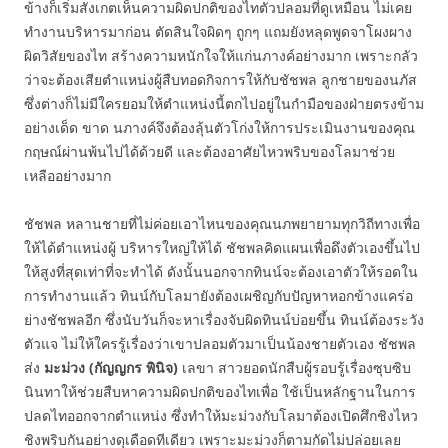
ข้างก็เริ่มสังเกตเห็นความผิดปกติของไทตัวปลอมที่ดูเหมือน ไม่เคย
ทำงานบริหารมาก่อน ตัดสินใจผิดๆ ถูกๆ แถมยังหลุดพูดจาโผงผาง
ผิดวิสัยของไท สร้างความหนักใจให้แก่นภางค์อย่างมาก เพราะกลัว
ว่าจะต้องเสียตำแหน่งผู้สืบทอดกิจการให้กับชัชพล ลูกชายของนภัส
ซึ่งต่างก็ไม่มีใครยอมให้ตำแหน่งนี้ตกไปอยู่ในกำมือของฝ่ายตรงข้าม
อย่างเด็ด ขาด นภางค์จึงต้องลุ้นตัวโก่งให้การประเมินงานของคุณ
กฤษณ์ผ่านพ้นไปได้ด้วยดี และต้องอาศัยไหวพริบของโลมาช่วย
เหลืออย่างมาก
ชัชพล หลานชายที่ไม่ค่อยเอาไหนของคุณนภพยายามทุกวิถีทางเพื่อ
ให้ได้ตำแหน่งผู้ บริหารใหญ่ให้ได้ ชัชพลคิดแผนเพื่อดึงตัวเองขึ้นไป
ให้สูงที่สุดเท่าที่จะทำได้ ดังนั้นนอกจากทินน์จะต้องเอาตัวให้รอดใน
การทำงานแล้ว ทินน์กับโลมายังต้องเผชิญกับปัญหาหอกข้างแคร่อ
ย่างชัชพลอีก ซึ่งนับวันก็จะหาเรื่องจับผิดทินน์บ่อยขึ้น ทินน์ต้องระวัง
ตัวแจ ไม่ให้ใครรู้เรื่องว่าเขาปลอมตัวมาเป็นน้องชายตัวเอง ชัชพล
ส่ง
มะม่วง (กัญญกร พินิจ)
เลขา สาวยอดนักสืบผู้รอบรู้เรื่องซุบซิบ
นินทาให้ช่วยสืบหาความผิดปกติของไทเพื่อ ใช้เป็นหลักฐานในการ
ปลดไทออกจากตำแหน่ง ซึ่งทำให้มะม่วงกับโลมาต้องเปิดศึกชิงไหว
ชิงพริบกันอย่างดุเดือดทีเดียว เพราะมะม่วงก็ตามกัดไม่ปล่อยเลย