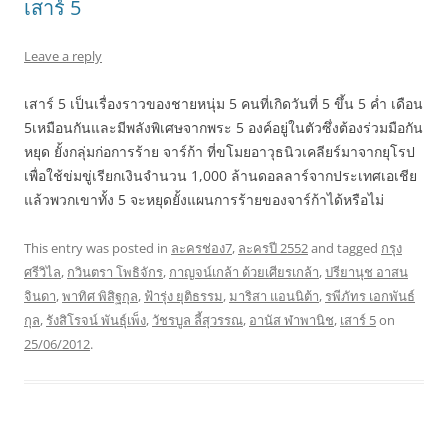
เสาร์ 5
Leave a reply
เสาร์ 5 เป็นเรื่องราวของชายหนุ่ม 5 คนที่เกิดวันที่ 5 ขึ้น 5 ค่ำ เดือน
5เหมือนกันและมีพลังพิเศษจากพระ 5 องค์อยู่ในตัวซึ่งต้องร่วมมือกัน
หยุด ยั้งกลุ่มก่อการร้าย จาร์ก้า ที่ขโมยอาวุธนิวเคลียร์มาจากยุโรป
เพื่อใช้ข่มขู่เรียกเงินจำนวน 1,000 ล้านดอลลาร์จากประเทศเอเชีย
แล้วพวกเขาทั้ง 5 จะหยุดยั้งแผนการร้ายของจาร์ก้าได้หรือไม่
This entry was posted in
ละครช่อง7
,
ละครปี 2552
and tagged
กรุง
ศรีวิไล
,
กวินตรา โพธิจักร
,
กาญจน์เกล้า ด้วยเศียรเกล้า
,
ปรียานุช อาสน
จินดา
,
พาทิศ พิสิฐกุล
,
ฟ้ารุ่ง ยุติธรรม
,
มาริสา แอนนิต้า
,
รพีภัทร เอกพันธ์
กุล
,
รังสิโรจน์ พันธุ์เพ็ง
,
วัชรบูล ลี้สุวรรณ
,
อานัส ฬาพานิช
,
เสาร์ 5
on
25/06/2012
.