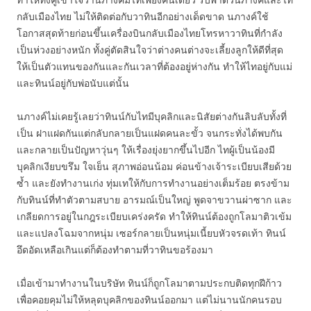
กลับเมืองไทย ไม่ให้ติดต่อกับวาทินอีกอย่างเด็ดขาด นภางค์ใช้
โอกาสสุดท้ายก่อนขึ้นเครื่องบินกลับเมืองไทยโทรหาวาทินที่กำลัง
เป็นห่วงอย่างหนัก ทั้งคู่ตัดสินใจว่าต่างคนต่างจะเลี้ยงลูกให้ดีที่สุด
ให้เป็นตัวแทนของกันและกันเวลาที่ต้องอยู่ห่างกัน ทำให้ไทอยู่กับแม่
และทินน์อยู่กับพ่อนับแต่นั้น
นภางค์ไม่เคยรู้เลยว่าทินน์กับไทมีบุคลิกและนิสัยต่างกันลิบลับทั้งที่
เป็น ฝาแฝดกันแต่กลับกลายเป็นแฝดคนละขั้ว จนกระทั่งได้พบกัน
และกลายเป็นปัญหาวุ่นๆ ให้เรื่องยุ่งยากขึ้นไปอีก ไทผู้เป็นน้องมี
บุคลิกเงียบขรึม ใจเย็น สุภาพอ่อนน้อม ค่อนข้างเจ้าระเบียบเสียด้วย
ซ้ำ และยังทำงานเก่ง ทุ่มเทให้กับการทำงานอย่างเต็มร้อย ตรงข้าม
กับทินน์ที่ทำตัวตามสบาย อารมณ์เป็นใหญ่ พูดจาขวานผ่าซาก และ
เกลียดการอยู่ในกฎระเบียบเคร่งครัด ทำให้ทินน์ต้องถูกโลมาติวเข้ม
และแปลงโฉมจากหนุ่ม เซอร์กลายเป็นหนุ่มเนี้ยบหัวจรดเท้า ทินน์
อึดอัดเหลือเกินแต่ก็ต้องทำตามที่วาทินขอร้องมา
เมื่อเข้ามาทำงานในบริษัท ทินน์ก็ถูกโลมาตามประกบติดทุกฝีก้าว
เพื่อคอยคุมไม่ให้หลุดบุคลิกของทินน์ออกมา แต่ไม่นานนักคนรอบ