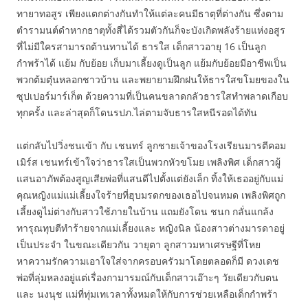
ทายาทอสูร เพียงแตกต่างกันทำให้แต่ละคนมีธาตุที่ต่างกัน ซึ่งตาม
ตำรามนต์ดำหากธาตุทั้งสี่ได้รวมตัวกันก็จะบังเกิดพลังร้ายแห่งอสูร
ที่ไม่มีใครสามารถต้านทานได้ ธารใส เด็กสาวอายุ 16 เป็นลูก
กำพร้าได้ แย้ม กับย้อย เก็บมาเลี้ยงดูเป็นลูก แย้มกับย้อยมีอาชีพเป็น
พวกต้มตุ๋นหลอกชาวบ้าน และพยายามฝึกฝนให้ธารใสขโมยของใน
ซุปเปอร์มาร์เก็ต ด้วยความที่เป็นคนขลาดกลัวธารใสทำพลาดเกือบ
ทุกครั้ง และล่าสุดก็โดนรปภ.ไล่ตามจับธารใสหนีรอดได้ทัน
แต่กลับไปวิ่งชนเข้า กับ เชนทร์ ลูกชายเจ้าของโรงเรียนมารตีคอม
เมิร์ส เชนทร์เข้าใจว่าธารใสเป็นพวกหัวขโมย เพลิงพิศ เด็กสาวผู้
แสนอาภัพต้องสูญเสียพ่อที่แสนดีไปตั้งแต่ยังเล็ก ทิ้งให้เธออยู่กับแม่
คุณหญิงแม่แม่เลี้ยงใจร้ายที่ฮุบมรดกของเธอไปจนหมด เพลิงพิศถูก
เลี้ยงดูไม่ต่างกับสาวใช้ภายในบ้าน แถมยังโดน ชนก กลั่นแกล้ง
ทารุณทุบตีทำร้ายจากแม่เลี้ยงและ หญิงนิล น้องสาวต่างมารดาอยู่
เป็นประจำ ในขณะเดียวกัน วายุตา ลูกสาวมหาเศรษฐีที่โหย
หาความรักความเอาใจใส่จากครอบครัวมาโดยตลอดก็มี ดวงเดช
พ่อที่ลุ่มหลงอยู่แต่เรื่องกามารมณ์กับเด็กสาวเอ๊าะๆ วัยเดียวกับตน
และ นงนุช แม่ที่ทุ่มเทเวลาทั้งหมดให้กับการช่วยเหลือเด็กกำพร้า