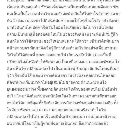
เห็นงามด้วยอยู่แล้ว ชัชพลเห็นพัดชาเป็นคนซื่อแต่ตลกเดียงสา ชัช
พลเห็นเป็นโอกาสป่วนไท แถมยังจะช่วยกันให้ไทกับโรสิตาห่างจาก
กัน จึงส่งมะม่วงเข้าไปตีสนิทพัดชา และใส่ไฟเรื่องโรสิตากำลังเข้า
มาพัวพันกับไท พัดชาจึงเริ่มไม่มั่นใจเสียแล้ว ยิ่งไปกว่านั้นไทยัง
กลายเป็นหนุ่มเนื้อหอมคนใหม่ในแวดวงสังคม เพราะทินน์เริ่มรู้สึก
สนุกในการใช้สถานะของไทเป็นสะพานให้สาวๆ เข้ามาติดพันมาก
หน้าหลายตา พัดชาจึงเริ่มรู้สึกว่าต้องทำอะไรสักอย่างเพื่อเอาชนะ
ใจไทให้ได้ก่อนที่ ทุกอย่างจะสายไป เกิดแรงฮึดให้มะม่วงเป็นที่
ปรึกษาเรื่องไทจึงทำให้พัดชาตกเป็นเหยื่อของมะ ม่วงและชัชพล โร
สิตาเห็นไท เปลี่ยนแปลงไป เป็นคนเจ้าชู้ รักสนุก ผิดกันไทคนที่เธอ
รู้จัก จึงหมั่นไส้ และหาทางค้นหาความจริงและคอยป่วนไทตลอด
พัดชาแวะเวียนมาหาไทอยู่เสมอไม่ขาดตามคำแนะนำ(หรือ
ยุแยง)ของมะม่วง ทั้งยังตามติดแจจนไทตัวปลอมแทบไม่เป็นอันทำ
อะไร โลมาจึงต้องรับบทหนักอีกเรื่องในการพยายามกันพัดชาออก
จากไทให้มากที่สุด ทั้งยังต้องจัดการกับบ่างช่างยุอย่างมะม่วงอีก ทั้ง
โรสิตา พัดชา และมะม่วง พยายามหาความจริงว่าทำไมไท
เปลี่ยนแปลงไปได้รวดเร็วแต่มีชั้นเชิงออกแนว กะล่อนเอาตัวรอด
ผนวกกับมีโลมาเป็นผู้ช่วยที่ฉลาดเป็นกลด จึงเอาตัวรอดแล้ว