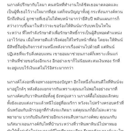
นภางค์ปรึกษากับโลมา คนสนิทที่ทำงานใกล้ชิดเธอมาตลอดและ
เป็นผู้ที่เธอไว้วางใจมากที่สุด แต่ก็จนปัญญาทั้งคู่ กระทั่งนภางค์หวน
นึกถึงทินน์ ลูกชายที่เธอไม่ได้พบหน้ามากว่ายี่สิบปี พลันแผนการก็
สว่างวาบขึ้นมาในหัวว่าจะขอร้องให้ทินน์มารับบทเป็นไทใน
ระหว่าง ที่ไทกำลังรักษาตัวเพื่อรักษาสิทธิ์การเป็นผู้สืบทอดตำแหน่ง
เอาไว้ก่อน เมื่อไทหายดีแล้วจึงค่อยให้ไทรับหน้าที่ต่อ โดยจะให้ทินน์
มีสิทธิ์ถือหุ้นกิจการส่วนหนึ่งหลังจากเรื่องผ่านไปด้วยดี แต่ทินน์
ปฏิเสธที่จะรับสิ่งตอบแทน เขายอมมาช่วยนภางค์ก็เพราะเห็นแก่
วาทินที่ช่วยขอร้องอีกแรง อีกอย่างเขาก็ไม่นิยมสะสมเงินทอง รักที่
จะอยู่แบบไร้เงินแต่ไม่ไร้อิสระมากกว่า
นภางค์โล่งอกที่เจอทางออกของปัญหา อีกใจหนึ่งก็แสนดีใจที่ทินน์จะ
มาอยู่ใกล้ๆ หลังต้องแยกจากกันเพราะคุณนภไม่พอใจอย่างมากที่
นภางค์คบกับวาทินสมัยทั้งคู่ ยังหนุ่มสาว นภางค์ดื้อไม่ยอมเลิกคบ
ทั้งยังแอบแต่งงานแล้วหนีไปอยู่ที่อเมริกา หวังจะไปสร้างครอบครัวที่
นั่นพร้อมกับเฝ้ารอลูกที่กำลังจะเกิดมา แต่คุณนภก็ยังไม่ละความ
พยายาม บวกกับมีนภัสช่วยอีกแรงจนสืบหานภางค์พบ คุณนภกับ
นภัสมาเจอนภางค์กับไทที่บ้านระหว่างที่วาทินพาทินน์ไปหาหมอ
ทำให้ทั้งคู่เข้าใจว่านภางค์มีไทเพียงคนเดียว รีบพาตัวนภางค์และไท