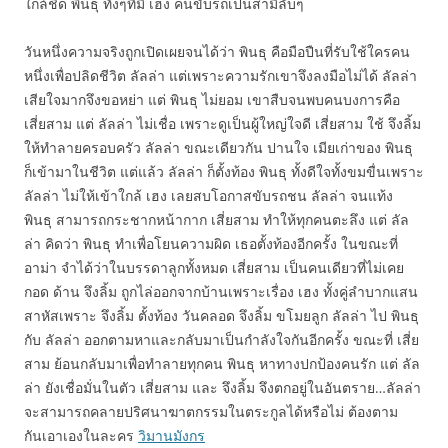
ใกล้ชิด พินธุ ทั้งๆที่มี เฮง คนขับรถเป็นสามีลับๆ
วันหนึ่งความจริงถูกเปิดเผยจนได้ว่า พินธุ คือมือปืนที่รับใช้ใครคน
หนึ่งเพื่อปลิดชีวิต ลัลล่า แต่เพราะความรักเขาจึงลงมือไม่ได้ ลัลล่า
เสียใจมากจึงขอหย่า แต่ พินธุ ไม่ยอม เขาสืบจนพบคนบงการคือ
เสี่ยสาม แต่ ลัลล่า ไม่เชื่อ เพราะดูเป็นผู้ใหญ่ใจดี เสี่ยสาม ใช้ จึงลิ้ม
ให้ทำลายครอบครัว ลัลล่า ขณะเดียวกัน ปานใจ เมียเก่าของ พินธุ
ก็เข้ามาในชีวิต แต่แล้ว ลัลล่า ก็ตั้งท้อง พินธุ ทั้งดีใจทั้งขมขื่นเพราะ
ลัลล่า ไม่ให้เข้าใกล้ เฮง เลยสบโอกาสขับรถชน ลัลล่า จนแท้ง
พินธุ สามารถกระชากหน้ากาก เสี่ยสาม ทำให้ทุกคนตะลึง แต่ ลัล
ล่า คิดว่า พินธุ ทำเพื่อโยนความผิด เธอตั้งท้องอีกครั้ง ในขณะที่
อาม่า จำได้ว่าในบรรดาลูกทั้งหมด เสี่ยสาม เป็นคนเดียวที่ไม่เคย
กอด ด้าน จึงลิ้ม ถูกไล่ออกจากบ้านเพราะเรื่อง เฮง ทั้งคู่ลำบากแสน
สาหัสเพราะ จึงลิ้ม ตั้งท้อง วันคลอด จึงลิ้ม ขโมยลูก ลัลล่า ไป พินธุ
กับ ลัลล่า ออกตามหาและกลับมาเป็นกำลังใจกันอีกครั้ง ขณะที่ เสี่ย
สาม ย้อนกลับมาเพื่อทำลายทุกคน พินธุ หาทางปกป้องคนรัก แต่ ลัล
ล่า ยังเชื่อมั่นในตัว เสี่ยสาม และ จึงลิ้ม จึงตกอยู่ในอันตราย…ลัลล่า
จะสามารถคลายปริศนาฆาตกรรมในตระกูลได้หรือไม่ ต้องตาม
กันเอาเองในละคร
วิมานมังกร