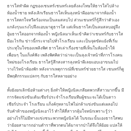
ธารใสทำผิด กฏของเชนทร์เชนทร์เลยสั่งลงโทษให้ธารใสไปล้าง
ห้องน้ำชาย หลังเลิกเรียนธารใสเห็นลุงหน้าผีออกมาจากห้องน้ำ
ธารใสตกใจหวีดร้องจนเป็นลมสลบไป ส่วนเชนทร์ก็รู้สึกว่าตัวเอง
แกล้งรุนแรงไปจึงแอบมาดูธารใส แต่เห็นธารใสเป็นลมสลบอยู่จึง
อุ้มธารใสออกจากห้องน้ำ หญิงนิลมาเห็นเข้าคิดว่าเชนทร์กับธารใส
มีอะไรกัน ข่าวนี้กระจายไปทั่วโรงเรียน และเป็นจุดขัดแย้งที่เริ่ม
ประทุในใจของเพลิงพิศ ธารใสเล่าเรื่องชายที่เห็นในห้องน้ำให้
เพื่อนๆ ในแก็งค์ฟัง เพลิงพิศคิดว่าน่าจะเป็นลุงเจ้าหน้าที่ภารโรงคน
ใหม่ของโรงเรียน ธารใสรู้สึกสงสารลุงหน้าผีเลยแอบเอาขนมไป
วางไว้หน้าห้องพัก หลังจากเหตุการณ์ที่เชนทร์ช่วยธารใส เชนทร์ก็ดู
มีพฤติกรรมแปลกๆ กับธารใสหลายอย่าง
ทั้งยังยกเลิกข้อห้ามต่างๆ ยิ่งทำให้หญิงนิลเกลียดพวกสี่สาวมากขึ้น มี
การจัดแข่งขันเต้นเชียร์ประจำโรงเรียนทีมผู้ชนะจะได้เป็นดาว
เชียร์ประจำ โรงเรียน แก็งค์กุหลาบไฟไม่กล้าแข่งขันแต่เผลอไป
รับคำท้าของหญิงนิลเอาไว้ ทำให้สี่สาวกลุ้มใจหนักเพราะรู้ว่า
อย่างไรก็ไม่มีทางแข่งชนะพวกหญิงนิลได้ ในขณะนั้นเองธารใสพบ
ว่าย้อยสามารถอ่านตำราที่พวกตนได้มาจากป่าได้จึงให้ย้อย แปลให้