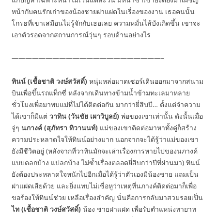
หน้ากับคนรักเก่าของน้องชายฝาแฝดในเรื่องของงาน เธอคนนั้น
โกรธที่เขาเสมือนไม่รู้จักกับเธอเลย ความหมั่นไส้บังเกิดขึ้น เขาจะ
เอาตัวรอดจากสถานการณ์วุ่นๆ รอบด้านอย่างไร
——————————————————————–
ทินน์ (เชื้อชาติ วงษ์สวัสดิ์)
หนุ่มหล่อมาดเซอร์เดินออกมาจากสนาม
บินเพื่อขึ้นรถแท็กซี่ หลังจากเดินทางข้ามน้ำข้ามทะเลมาหลาย
ชั่วโมงเพื่อมาพบแม่ที่ไม่ได้ติดต่อกัน มากว่ายี่สิบปี… ตั้งแต่จำความ
ได้เขาก็มีแต่
วาทิน (วันชัย เผาวิบูลย์)
พ่อของเขาเท่านั้น ดังนั้นเมื่อ
จู่ๆ
นภางค์ (สุภัทรา ทิวานนท์)
แม่ของเขาติดต่อมาหาทั้งคู่ก็สร้าง
ความประหลาดใจให้ทินน์อย่างมาก นอกจากจะได้รู้ว่าแม่ของเขา
ยังมีชีวิตอยู่ (หลังจากที่วาทินมักจะเล่าเรื่องการหายไปของนภางค์
แบบตลกบ้าง แปลกบ้าง ไม่ซ้ำเรื่องตลอดยี่สิบกว่าปีที่ผ่านมา) ทินน์
ยังต้องประหลาดใจหนักไปอีกเมื่อได้รู้ว่าตัวเองมีน้องชาย แถมเป็น
ฝาแฝดเสียด้วย และยิ่งแทบไม่เชื่อหูว่าเหตุที่นภางค์ติดต่อมาก็เพื่อ
ขอร้องให้ทินน์ช่วย เหลือเรื่องสำคัญ นั่นคือการกลับมาสวมรอยเป็น
ไท (เชื้อชาติ วงษ์สวัสดิ์)
น้อง ชายฝาแฝด เพื่อรับตำแหน่งทายาท