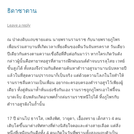
ธิดาซาตาน
Leave a reply
ณ ป่าดงดิบแถบชายแดน นายพรานรามราช กับนายพรายภูไพร
เพื่อนร่วมสาบานที่เกิดเวลาเที่ยงคืนของคืนวันจันทรคราส วันเดียว
ปีเดียวกันตรงตามความเชื่อถือที่สืบต่อกันมาว่า หากใครเกิดวันดัง
กล่าวผู้นั้นคือทายาทอสูรที่สามารถฝึกฝนมนต์ดำจนบรรลุไสย เวทย์
ขั้นสูงได้ ทั้งสองจึงร่วมกันติดตามค้นหาตำราอสูรมานานนับหลายปี
แล้วในที่สุดความปรารถนาก็เป็นจริง แต่ด้วยความโลภในใจทำให้
รามราชลืมความเป็นเพื่อน อยากจะครอบครองตำราอสูรไว้เพียงผู้
เดียว ทั้งคู่หันมาห้ำหั่นแย่งชิงกันเอง รามราชถูกภูไพรเอาไฟจี้จน
บาดเจ็บ ฉับพลันเกิดอาเพศถ้ำถล่มรามราชหนีไปได้ ทิ้งภูไพรกับ
ตำราอสูรฝังในถ้ำนั้น
17 ปี ผ่านไป ธารใส, เพลิงพิศ, วายุตา, เอื้องทราย เด็กสาว 4 คน
เติบโตขึ้นมาต่างทิศทางที่ต่างนิสัยใจคอและต่างสายเลือด แต่สิ่ง
หนึ่งที่เหมือนกันคือทั้ง 4 คนเกิดในวันที่พรานทั้งสองมอบตัวเป็น