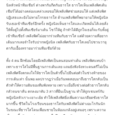
นิลหัวหน้าทีมเชียร์ ต่างพากันกีดกันธารใส ธารใสเห็นเพลิงพิศเต้น
เชียร์ได้อย่างคล่องแคล่วเลยขอให้เพลิงพิศช่วยสอนให้ แต่เพลิงพิศ
ปฏิเสธและยังไม่หายโกรธธารใส ด้านเพลิงพิศก็พยายามให้หญิงนิล
รับเธอเข้าทีมเชียร์อีกครั้ง หญิงนิลเห็นธารใสและเกิดหมั่นไส้เลยสั่ง
ให้ทั้งคู่ไปตั้งทีมเชียร์มาเต้น โชว์ให้ดู ถ้าทำได้ดีถูกใจเธอก็จะรับทั้งคู่
เข้าทีมเชียร์ เพลิงพิศไม่อยากร่วมทีมกับธารใส แต่ด้วยความที่อยาก
เต้นมากเลยจำใจรับปากหญิงนิล เพลิงพิศกับธารใสเลยไปชวนวายุ
ตากับเอื้องทรายมาร่วมทีมเชียร์ด้วย
ทั้ง 4 คน ฝึกซ้อมโดยมีเพลิงพิศเป็นคนสอนท่าเต้น เพลิงพิศแทบบ้า
เพราะธารใสไม่มีพื้นฐานการเต้นเลย แถมยังฟังจังหวะดนตรีไม่เป็น
เพลิงพิศจึงตกลงใจให้ธารใสเป็นตัวขึ้นไปยืนต่อตัวในช่วงท้ายของ
การเต้นเท่า นั้นพอ ผลปรากฎว่าเมื่อวันทดสอบมาถึงธารใสกลับเป็น
ตัวทำให้ความฝันของทีมพังทลาย เพราะเมื่อถึงช่วงต่อตัวธารใสกลับ
กลัวจนขาสั่น ตกลงมาทับ 3 สาวที่ยืนเป็นฐาน ทำให้ถูกเชนทร์กับ
หญิงนิลหัวเราะเยาะเย้ย ทำให้เพลิงพิศยิ่งเพิ่มความเกลียดชังธารใส
มากขึ้น ชีวิตในโรงเรียนของธารใสกับเพลิงพิศไม่ต่างอะไรกันนัก
ในขณะที่ธารใสโดนเพื่อนชายในห้องแกล้งอยู่เสมอๆ เพราะความ