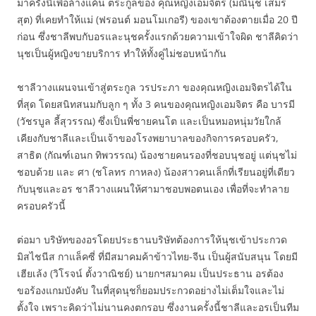
มาครั้งนี้เพื่อล้างแค้น ตระกูลของ คุณหญิงเอมจิตร (มณีนุช เสมร
สุต) ที่เคยทำให้แม่ (ฟรอนต์ มอนโมเกอรี) ของเขาต้องตายเมื่อ 20 ปี
ก่อน ซึ่งชาลีพบกับอรและนุชครั้งแรกด้วยความเข้าใจผิด ชาลีคิดว่า
นุชเป็นผู้หญิงขายบริการ ทำให้ทั้งคู่ไม่ชอบหน้ากัน
ชาลีวางแผนจนเข้าสู่ตระกูล วรประภา ของคุณหญิงเอมจิตรได้ใน
ที่สุด โดยสนิทสนมกับลูก ๆ ทั้ง 3 คนของคุณหญิงเอมจิตร คือ บารมี
(วัชรบูล ลี้สุวรรณ) ซึ่งเป็นพี่ชายคนโต และเป็นหมอหนุ่มวัยใกล้
เคียงกับชาลีและเป็นเจ้าของโรงพยาบาลของกิจการครอบครัว,
สาธิต (กัณฑ์เอนก ทิพวรรณ) น้องชายคนรองที่ชอบนุชอยู่ แต่นุชไม่
ชอบด้วย และ ศา (ชโลทร กาหลง) น้องสาวคนเล็กที่เรียนอยู่ที่เดียว
กับนุชและอร ชาลีวางแผนให้ศามาชอบพอตนเอง เพื่อที่จะทำลาย
ครอบครัวนี้
ต่อมา บริษัทของอรโดยประธานบริษัทต้องการให้นุชเข้าประกวด
มิสไชนีส กาแล็คซี่ ที่มีสมาคมค้าข้าวไทย-จีน เป็นผู้สนับสนุน โดยมี
เฮียเล้ง (วิโรจน์ ตั้งวาณิชย์) นายกฯสมาคม เป็นประธาน อรต้อง
ขอร้องแกมบังคับ ในที่สุดนุชก็ยอมประกวดอย่างไม่เต็มใจและไม่
ตั้งใจ เพราะคิดว่าไม่นานคงตกรอบ ซึ่งงานครั้งนี้ชาลีและอรเป็นทีม