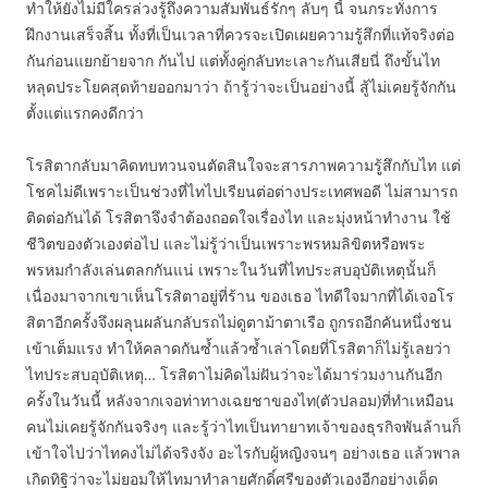
ทำให้ยังไม่มีใครล่วงรู้ถึงความสัมพันธ์รักๆ ลับๆ นี้ จนกระทั่งการ
ฝึกงานเสร็จสิ้น ทั้งที่เป็นเวลาที่ควรจะเปิดเผยความรู้สึกที่แท้จริงต่อ
กันก่อนแยกย้ายจาก กันไป แต่ทั้งคู่กลับทะเลาะกันเสียนี่ ถึงขั้นไท
หลุดประโยคสุดท้ายออกมาว่า ถ้ารู้ว่าจะเป็นอย่างนี้ สู้ไม่เคยรู้จักกัน
ตั้งแต่แรกคงดีกว่า
โรสิตากลับมาคิดทบทวนจนตัดสินใจจะสารภาพความรู้สึกกับไท แต่
โชคไม่ดีเพราะเป็นช่วงที่ไทไปเรียนต่อต่างประเทศพอดี ไม่สามารถ
ติดต่อกันได้ โรสิตาจึงจำต้องถอดใจเรื่องไท และมุ่งหน้าทำงาน ใช้
ชีวิตของตัวเองต่อไป และไม่รู้ว่าเป็นเพราะพรหมลิขิตหรือพระ
พรหมกำลังเล่นตลกกันแน่ เพราะในวันที่ไทประสบอุบัติเหตุนั้นก็
เนื่องมาจากเขาเห็นโรสิตาอยู่ที่ร้าน ของเธอ ไทดีใจมากที่ได้เจอโร
สิตาอีกครั้งจึงผลุนผลันกลับรถไม่ดูตาม้าตาเรือ ถูกรถอีกคันหนึ่งชน
เข้าเต็มแรง ทำให้คลาดกันซ้ำแล้วซ้ำเล่าโดยที่โรสิตาก็ไม่รู้เลยว่า
ไทประสบอุบัติเหตุ… โรสิตาไม่คิดไม่ฝันว่าจะได้มาร่วมงานกันอีก
ครั้งในวันนี้ หลังจากเจอท่าทางเฉยชาของไท(ตัวปลอม)ที่ทำเหมือน
คนไม่เคยรู้จักกันจริงๆ และรู้ว่าไทเป็นทายาทเจ้าของธุรกิจพันล้านก็
เข้าใจไปว่าไทคงไม่ได้จริงจัง อะไรกับผู้หญิงจนๆ อย่างเธอ แล้วพาล
เกิดทิฐิว่าจะไม่ยอมให้ไทมาทำลายศักดิ์ศรีของตัวเองอีกอย่างเด็ด