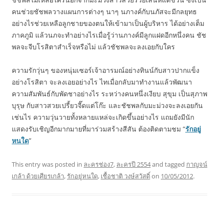
คนช่วยชัชพลวางแผนการต่างๆ นาๆ นภางค์กับนภัสจะมีกลยุทธ
อย่างไรช่วยเหลือลูกชายของตนให้เข้ามาเป็นผู้บริหาร ได้อย่างเต็ม
ภาคภูมิ แล้วนภจะทำอย่างไรเมื่อรู้ว่านภางค์มีลูกแฝดอีกหนึ่งคน ชัช
พลจะจีบโรสิตาสำเร็จหรือไม่ แล้วชัชพลจะลงเอยกับใคร
ความรักวุ่นๆ ของหนุ่มเซอร์เจ้าอารมณ์อย่างทินน์กับสาวปากแข็ง
อย่างโรสิตา จะลงเอยอย่างไร ไทเมื่อกลับมาทำงานแล้วพัฒนา
ความสัมพันธ์กับพัดชาอย่างไร ระหว่างคนหนึ่งเงียบ สุขุม เป็นสุภาพ
บุรุษ กับสาวสวยเปรี้ยวจี๊ดแต่โก๊ะ และชัชพลกับมะม่วงจะลงเอยกัน
เช่นไร ความวุ่นวายทั้งหลายแหล่จะเกิดขึ้นอย่างไร แถมยังมีนัก
แสดงรับเชิญอีกมากมายที่มาร่วมสร้างสีสัน ต้องติดตามชม “
รักอยู่
หนใด
”
This entry was posted in
ละครช่อง7
,
ละครปี 2554
and tagged
กาญจน์
เกล้า ด้วยเศียรเกล้า
,
รักอยู่หนใด
,
เชื้อชาติ วงษ์สวัสดิ์
on
10/05/2012
.