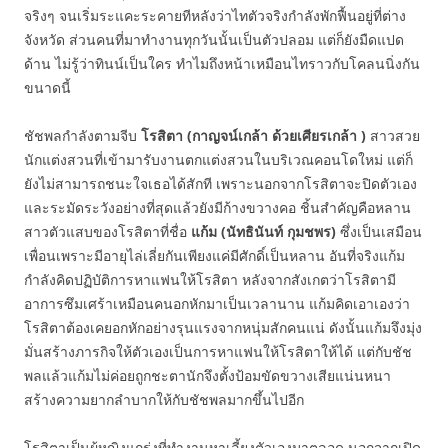
จริงๆ จนเริ่มระแคะระคายทีหลังว่าไทตัวจริงกำลังพักฟื้นอยู่ที่ต่าง
จังหวัด ส่วนคนที่มาทำงานทุกวันนั้นเป็นตัวปลอม แต่ก็ยังมืดแปด
ด้าน ไม่รู้ว่าทินน์เป็นใคร ทำไมถึงหน้าเหมือนไทราวกับโคลนนิ่งกัน
ขนาดนี้
ชัชพลกำลังตามจีบ
โรสิตา (กาญจน์เกล้า ด้วยเศียรเกล้า )
สาวสวย
นักแต่งสวนที่เข้ามารับงานตกแต่งสวนในบริเวณคอนโดใหม่ แต่ก็
ยังไม่สามารถชนะใจเธอได้สักที เพราะนอกจากโรสิตาจะปิดตัวเอง
และระมัดระวังอย่างที่สุดแล้วยังมีก้างขวางคอ ชิ้นสำคัญคือหลาน
สาวตัวแสบของโรสิตาที่ชื่อ
แก้ม (นัทธินันท์ กุมชพร)
ซึ่งเป็นเสมือน
เพื่อนเพราะมีอายุไล่เลี่ยกันเพียงแค่มีศักดิ์เป็นหลาน อันที่จริงแก้ม
กำลังคิดปฏิบัติการหาแฟนให้โรสิตา หลังจากสังเกตว่าโรสิตามี
อาการซึมเศร้าเหมือนคนอกหักมาเป็นเวลานาน แก้มคิดเอาเองว่า
โรสิตาต้องเคยอกหักอย่างรุนแรงจากหนุ่มสักคนแน่ ดังนั้นแก้มจึงมุ่ง
มั่นสร้างภารกิจให้ตัวเองเป็นการหาแฟนให้โรสิตาให้ได้ แต่กับชัช
พลแล้วแก้มไม่ค่อยถูกชะตานักจึงตั้งป้อมขัดขวางเสียแน่นหนา
สร้างความยากลำบากให้กับชัชพลมากขึ้นไปอีก
โรสิตาเป็นผู้หญิงแกร่งที่ทำงานหาเลี้ยงตัวเองมาตลอด นอกจากเปิด