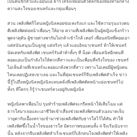
เป็นคนขี้กลัวและอ่อนแอ ธารใสจึงเหมือนตัวตลกของห้องท่ามกลาง
ความสะใจของเชนทร์และกลุ่มเพื่อนๆ
ส่วน เพลิงพิศก็โดนหญิงนิลคอยข่มเหงรังแก และใช้ความรุนแรงตบ
ตีเพลิงพิศต่อหน้าเพื่อนๆ ให้อาย ความที่เพลิงพิศเป็นผู้หญิงแข็งกร้าว
พูดจาดุดัน ผู้ชายต่างพากันไม่กล้าเข้าใกล้ เตอร์ เพื่อนสนิทที่คอยเอา
แต่สนันสนุนเป็นลูกคู่ แต่จริงๆ แล้วแอบอิจฉาเชนทร์ ท้าให้เชนทร์
นัดเดทกับเพลิงพิศ เชนทร์รับคำท้าทั้งๆ ที่ น็อต เพื่อนสนิทอีกคนที่
คอยแอบเป็นกำลังใจให้พวกสี่สาวและเป็นเพื่อนที่จริงใจของ เชนทร์
ไม่เห็นด้วยที่เชนทร์จะคอยแกล้งพวกสี่สาว เพราะไม่เคยมีผู้หญิงคน
ไหนเคยปฏิเสธเขาเลย และในที่สุดเชนทร์ก็จีบเพลิงพิศสำเร็จ ข่าว
นี้รู้ไปถึงหญิงนิลหญิงนิลแทบคลั่งที่เพลิงพิศตัดหน้าแย่งเชนทร์ไป
ทั้งๆ ที่ใครๆ ก็รู้ว่าเชนทร์ควงอยู่กับหญิงนิล
หญิงนิลพาเพื่อนไป รุมทำร้ายเพลิงพิศจะกรีดหน้าให้เสียโฉม แต่
ธารใสมาเจอและเอาชีวิตเข้าเสี่ยงช่วยเพลิงพิศจนตัวเองบาดเจ็บ
วายุตากับเอื้องทรายเข้ามาช่วยเพลิงพิศกับธารใสไว้ได้ทัน ทำให้
เพลิงพิศซึ้งในน้ำใจของธารใส มิตรภาพของคนทั้ง 4 จึงเริ่มนับจาก
นั้น หลังจากจีบเพลิงพิศสำเร็จเชนทร์ก็เลิกสนใจเพลิงพิศทำให้เพลิง