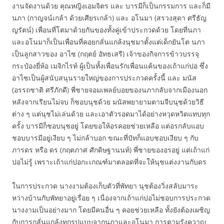
งานจัดงานด้วย คุณหญิงเอมจิตร และ บารมีก็เป็นกรรมการ และก็มี
นภา (กาญจน์เกล้า ด้วยเศียรเกล้า) และ อโนมา (สรวงสุดา ศรีธัญ
ญรัตน์) เพื่อนที่โตมาด้วยกันของทั้งคู่เข้าประกวดด้วย โดยที่นภา
และอโนมาก็เป็นเพื่อนที่คอยกลั่นแกล้งนุชมาตั้งแต่เด็กยันโต นภา
เป็นลูกสาวของ อาไซ (กฤตย์ อัทธเสรี) เจ้าของกิจการข้าวบรรจุ
กระป๋องยี่ห้อ เมจิกไรท์ ผู้เป็นทั้งเพื่อนรักเพื่อนแค้นของเถ้าแก่ปอ ซึ่ง
อาไซเป็นผู้สนับสนุนรายใหญ่ของการประกวดครั้งนี้ และ มนัส
(อรรถชาติ ศรีภักดี) พี่ชายจอมเพลย์บอยของนภากลับจากเมืองนอก
หลังจากเรียนไม่จบ ก็ชอบนุชด้วย มนัสพยายามตามจีบนุชด้วยวิธี
ต่าง ๆ แต่นุชไม่เล่นด้วย และเอาตัวรอดมาได้อย่างหวุดหวิดแทบทุก
ครั้ง บารมีก็ชอบนุชอยู่ โดยขอให้อรคอยช่วยเหลือ แต่อรกลับแอบ
ชอบบารมีอยู่เงียบ ๆ ไม่กล้าบอก ขณะที่ปัทก็แอบชอบเงียบ ๆ กับ
ภารดร หรือ ดร (กฤตภาศ ศักดิษฐานนท์) พี่ชายของอรอยู่ แต่เถ้าแก่
ปอไม่รู้ เพราะเถ้าแก่ปอกะเกณฑ์มาตลอดที่จะให้นุชแต่งงานกับดร
ในการประกวด นางงามต้องเก็บตัวที่พัทยา นุชต้องวิ่งสลับมาระ
หว่างบ้านกับพัทยาอยู่เรื่อย ๆ เนื่องจากเถ้าแก่ปอไม่ชอบการประกวด
นางงามเป็นอย่างมาก โดยมีคนอื่น ๆ คอยช่วยเหลือ ทั้งยังต้องเผชิญ
กับการกลั่นแกล้งทุกรูปแบบจากนภาและอโนมา การตามรังควาญ