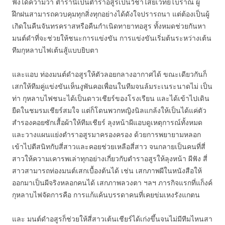
ฟังได้ความว่า ตำรานี้เป็นตำราอสูรเป็นวิชาไสยเวทย์โบราณ ผู้
ฝึกฝนสามารถควบคุมทุกสิ่งทุกอย่างได้ดังใจปรารถนา แต่ต้องเป็นผู้
เกิดในคืนจันทรคราสหรือคืนกำเนิดทายาทอสูร ทั้งหมดช่วยกันหา
มนต์ดำที่จะช่วยให้ชนะการแข่งขัน การแข่งขันเริ่มต้นระหว่างเต้น
ทีมกุหลาบไฟเต้นสู้แบบยิบตา
และแอบ ท่องมนต์ดำอสูรให้ตัวลอยกลางอากาศได้ ขณะเดียวกันก็
เสกให้ทีมคู่แข่งขันเห็นงูพันคอเพื่อนในทีมจนล้มระเนระนาดไม่ เป็น
ท่า กุหลาบไฟชนะได้เป็นดาวเชียร์ของโรงเรียน และได้เข้าไปเดิน
ยืดในชมรมเชียร์สมใจ แต่ก็โดนพวกหญิงนิลแกล้งให้เป็นได้แค่ตัว
สำรองคอยซักเสื้อผ้าให้ทีมเชียร์ ลุงหน้าผีแอบดูเหตุการณ์ทั้งหมด
และวางแผนแย่งตำราอสูรมาครองครอง ด้วยการพยายามหลอก
เข้าไปตีสนิทกับสี่สาวและคอยช่วยเหลือสี่สาว จนกลายเป็นคนที่สี่
สาวให้ความเคารพเล่าทุกอย่างเกี่ยวกับตำราอสูรให้ลุงหน้า ผีฟัง สี่
สาวสามารถท่องมนต์เสกเบื้องต้นได้ เช่น เสกภาพผีในหนังสือให้
ออกมาเป็นผีจริงหลอกคนได้ เสกภาพลวงตา ฯลฯ ภารกิจแรกที่แก็งค์
กุหลาบไฟจัดการคือ การแก้แค้นบรรดาคนที่เคยข่มเหงรังแกตน
และ มนต์ดำอสูรก็ช่วยให้สี่สาวเต้นเชียร์ได้เก่งขึ้นจนไม่มีทีมไหนสา