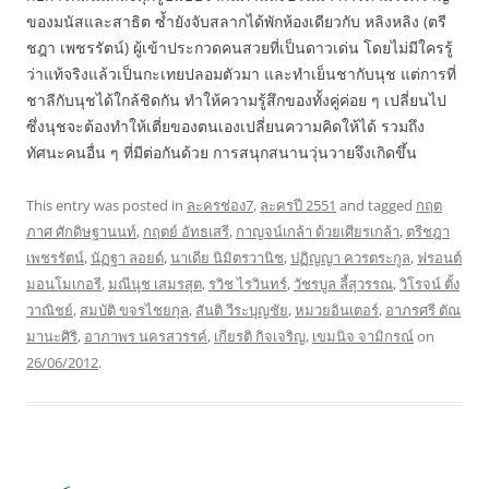
ของมนัสและสาธิต ซ้ำยังจับสลากได้พักห้องเดียวกับ หลิงหลิง (ตรี
ชฎา เพชรรัตน์) ผู้เข้าประกวดคนสวยที่เป็นดาวเด่น โดยไม่มีใครรู้
ว่าแท้จริงแล้วเป็นกะเทยปลอมตัวมา และทำเย็นชากับนุช แต่การที่
ชาลีกับนุชได้ใกล้ชิดกัน ทำให้ความรู้สึกของทั้งคู่ค่อย ๆ เปลี่ยนไป
ซึ่งนุชจะต้องทำให้เตี่ยของตนเองเปลี่ยนความคิดให้ได้ รวมถึง
ทัศนะคนอื่น ๆ ที่มีต่อกันด้วย การสนุกสนานวุ่นวายจึงเกิดขึ้น
This entry was posted in
ละครช่อง7
,
ละครปี 2551
and tagged
กฤต
ภาศ ศักดิษฐานนท์
,
กฤตย์ อัทธเสรี
,
กาญจน์เกล้า ด้วยเศียรเกล้า
,
ตรีชฎา
เพชรรัตน์
,
นัฏฐา ลอยด์
,
นาเดีย นิมิตรวานิช
,
ปฏิญญา ควรตระกูล
,
ฟรอนต์
มอนโมเกอรี
,
มณีนุช เสมรสุต
,
รวิช ไรวินทร์
,
วัชรบูล ลี้สุวรรณ
,
วิโรจน์ ตั้ง
วาณิชย์
,
สมบัติ ขจรไชยกุล
,
สันติ วีระบุญชัย
,
หมวยอินเตอร์
,
อาภรศรี ตัณ
มานะศิริ
,
อาภาพร นครสวรรค์
,
เกียรติ กิจเจริญ
,
เขมนิจ จามิกรณ์
on
26/06/2012
.