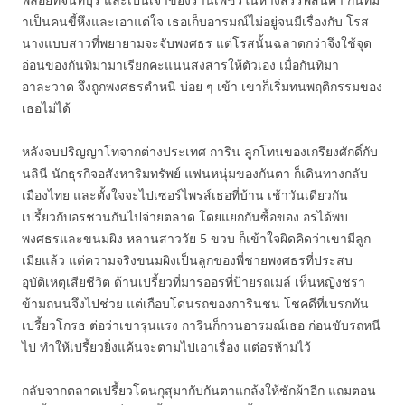
าเป็นคนขี้หึงและเอาแต่ใจ เธอเก็บอารมณ์ไม่อยู่จนมีเรื่องกับ โรส
นางแบบสาวที่พยายามจะจับพงศธร แต่โรสนั้นฉลาดกว่าจึงใช้จุด
อ่อนของกันทิมามาเรียกคะแนนสงสารให้ตัวเอง เมื่อกันทิมา
อาละวาด จึงถูกพงศธรตำหนิ บ่อย ๆ เข้า เขาก็เริ่มทนพฤติกรรมของ
เธอไม่ได้
หลังจบปริญญาโทจากต่างประเทศ การิน ลูกโทนของเกรียงศักดิ์กับ
นลินี นักธุรกิจอสังหาริมทรัพย์ แฟนหนุ่มของกันตา ก็เดินทางกลับ
เมืองไทย และตั้งใจจะไปเซอร์ไพรส์เธอที่บ้าน เช้าวันเดียวกัน
เปรี้ยวกับอรชวนกันไปจ่ายตลาด โดยแยกกันซื้อของ อรได้พบ
พงศธรและขนมผิง หลานสาววัย 5 ขวบ ก็เข้าใจผิดคิดว่าเขามีลูก
เมียแล้ว แต่ความจริงขนมผิงเป็นลูกของพี่ชายพงศธรที่ประสบ
อุบัติเหตุเสียชีวิต ด้านเปรี้ยวที่มารออรที่ป้ายรถเมล์ เห็นหญิงชรา
ข้ามถนนจึงไปช่วย แต่เกือบโดนรถของการินชน โชคดีที่เบรกทัน
เปรี้ยวโกรธ ต่อว่าเขารุนแรง การินก็กวนอารมณ์เธอ ก่อนขับรถหนี
ไป ทำให้เปรี้ยวยิ่งแค้นจะตามไปเอาเรื่อง แต่อรห้ามไว้
กลับจากตลาดเปรี้ยวโดนกุสุมากับกันตาแกล้งให้ซักผ้าอีก แถมตอน