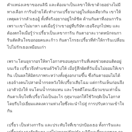
ตำแหน่งเลขาของนลินี และต้องมาเป็นเลขาให้เขาด้วยอย่างไม่มี
ทางเลือก การินย้ายโต๊ะทำงานเปรี้ยวมาอยู่ในห้องเดียวกัน เขาให้
เหตุผลว่ากลัวเธออู้ ทั้งที่จริงอยากอยู่ใกล้ชิด ด้านกันตาที่งอนการิน
เพราะเขาไม่มาหา แต่เมื่อรู้ว่าเขาอยู่ที่บริษัท เธอจึงบุกไปพบ และ
ต้องตกใจเมื่อรู้ว่าเปรี้ยวเป็นเลขาการิน กันตาอาละวาดหนักจนกา
รินตัดสินใจขอถอยคนละก้าว กันตาโกรธเปรี้ยวที่ทำให้การินเปลี่ยน
ไปไม่รักเธอเหมือนเก่า
เพราะโดนยุจากอรให้หาโอกาสขอบคุณการินที่เคยช่วยตอนติดอยู่
บนเรือ เปรี้ยวจึงทำแซนด์วิชไปให้ เมื่อรู้สึกผิดที่วันนั้นไม่ยอมให้เขา
กิน เป็นผลให้มิตรภาพระหว่างทั้งคู่งอกงามขึ้น ซึ่งกันตายอมไม่ได้
เธอจ้างคนไปสาดน้ำกรดหวังให้เปรี้ยวเสียโฉม แต่การินเห็นก่อนจึง
เอาตัวบังให้ จนโดนน้ำกรดแทน และโชคดีโดนเฉี่ยวแขนเท่านั้น
กันตาเจ็บใจที่เปรี้ยวไม่เป็นอะไร กุสุมาบอกให้ใช้วิกฤติเป็นโอกาส
โดยรีบไปเยี่ยมแสดงความห่วงใยซึ่งจะนำไปสู่ การปรับความเข้าใจ
กัน
เปรี้ยว เป็นห่วงการิน และประทับใจที่เขาปกป้องเธอ ทั้งการินและ
เปรี้ยวต่างสงสัยกันตา แต่ไม่อยากปรักปรำ นลินีมาเยี่ยมลูกชาย กา