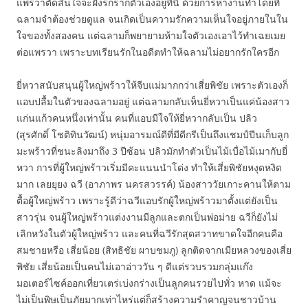
แพรวาตัดสินใจจะฝังรกรากตัวเองอยู่ที่นี่ ด้วยการหางานทำโดยที่
ฉลามจำต้องช่วยดูแล จนเกิดเป็นความรักความเห็นใจอยู่ภายในใน
ใจของทั้งสองคน แต่ฉลามก็พยายามห้ามใจตัวเองเอาไว้ทำเฉยเมย
ต่อแพรวา เพราะบทเรียนรักในอดีตทำให้ฉลามไม่อยากรักใครอีก
ยี่หวาสนับสนุนผู้ใหญ่พร้าวให้จีบแม่มากกว่าเสี่ยพิชัย เพราะตัวเองก็
แอบปลื้มในตัวของฉลามอยู่ แต่ฉลามกลับเห็นยี่หวาเป็นแค่น้องสาว
แก่นแก้วคนหนึ่งเท่านั้น คนที่แอบมีใจให้ยี่หวากลับเป็น ปลิว
(สุรศักดิ์ โชติทินวัฒน์) หนุ่มอารมณ์ดีที่มีดีกรีเป็นถึงแชมป์ปีนเก็บลูก
มะพร้าวที่ชนะลิงมาถึง 3 ปีซ้อน ปลิวมักทำตัวเป็นไม้เบื่อไม้เมากับยี่
หวา การที่ผู้ใหญ่พร้าวเริ่มมีคะแนนนำโด่ง ทำให้เสี่ยพิชัยหงุดหงิด
มาก เลยยุยง ฉวี (อาภาพร นครสวรรค์) น้องสาววัยเกาะคานให้ตาม
ตื้อผู้ใหญ่พร้าว เพราะรู้ดีว่าฉวีแอบรักผู้ใหญ่พร้าวมาตั้งแต่ยังเป็น
สาวรุ่น จนผู้ใหญ่พร้าวแต่งงานมีลูกและตกเป็นพ่อม่าย ฉวีก็ยังไม่
เลิกหวังในตัวผู้ใหญ่พร้าว และคนที่ฉวีรักสุดสวาทขาดใจอีกคนคือ
สมชายหรือ เสี่ยน้อย (สิทธิชัย ผาบชมภู) ลูกติดจากเมียหลวงของเสี่ย
พิชัย เสี่ยน้อยเป็นคนไม่เอาอ่าววัน ๆ ดีแต่รวบรวมกลุ่มแก๊ง
มอเตอร์ไซค์ออกเที่ยวเตร่เบ่งกร่างเป็นลูกคนรวยไปทั่ว หาด แม้จะ
ไม่เป็นพิษเป็นภัยมากเท่าไหร่แต่ก็สร้างความรำคาญจนชาวบ้าน