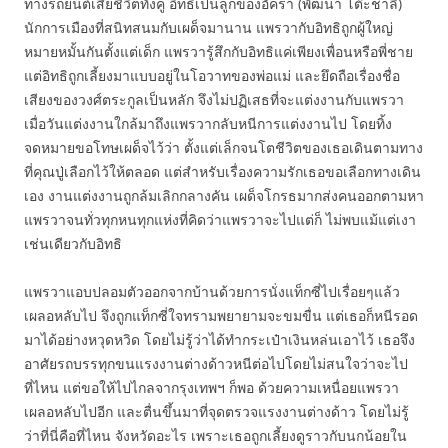
ทางรถยนต์เสียชีวิตทั้งคู่ อิทธิเป็นลูกของอัครา (พัฒนา โต๊ะชาลี)
นักการเมืองที่สนิทสนมกับเผด็จมานาน แพรวากับอิทธิถูกผู้ใหญ่
หมายหมั้นกันตั้งแต่เด็ก แพรวารู้สึกกับอิทธิแค่เพียงเพื่อนหรือพี่ชาย
แต่อิทธิถูกเลี้ยงมาแบบอยู่ในโอวาทของพ่อแม่ และยึดถือเรื่องชื่อ
เสียงของวงศ์ตระกูลเป็นหลัก จึงไม่ปฏิเสธที่จะแต่งงานกับแพรวา
เมื่อวันแต่งงานใกล้มาถึงแพรวากลับหนีการแต่งงานไป โดยทิ้ง
จดหมายขอโทษเผด็จไว้ว่า ตั้งแต่เล็กจนโตชีวิตของเธอเดินตามทาง
ที่คุณปู่เลือกไว้ให้ตลอด แต่สำหรับเรื่องความรักเธอขอเลือกทางเดิน
เอง งานแต่งงานถูกล้มเลิกกลางคัน เผด็จโกรธมากส่งคนออกตามหา
แพรวาจนทั่วทุกหนทุกแห่งที่คิดว่าแพรวาจะไปแต่ก็ ไม่พบแม้แต่เงา
เช่นเดียวกับอิทธิ
แพรวาแอบปลอมตัวออกจากบ้านด้วยการนั่งแท็กซี่ไปเรื่อยๆแล้ว
เผลอหลับไป จึงถูกแท็กซี่ใจทรามพยายามจะขมขื่น แต่เธอก็หนีรอด
มาได้อย่างหวุดหวิด โดยไม่รู้ว่าได้ทำกระเป๋าเงินหล่นเอาไว้ เธอจึง
อาศัยรถบรรทุกขนแรงงานต่างด้าวหนีต่อไปโดยไม่สนใจว่าจะไป
ที่ไหน แต่ขอให้ไปไกลจากรุงเทพฯ ก็พอ ด้วยความเหนื่อยแพรวา
เผลอหลับไปอีก และตื่นขึ้นมาที่จุดตรวจแรงงานต่างด้าว โดยไม่รู้
ว่าที่นี่คือที่ไหน จังหวัดอะไร เพราะเธอถูกเลี้ยงดูราวกับนกน้อยใน