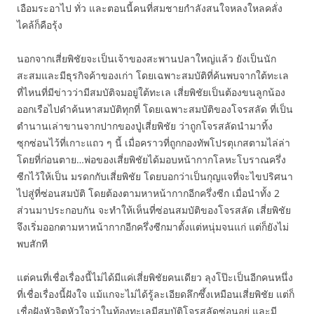
เอือมระอาไป ทั่ว และตอนนี้คนที่สมชายกำลังสนใจหลงใหลคลั่ง
ไคล้ก็คือรุ้ง
นอกจากเสี่ยพิชัยจะเป็นเจ้าของสะพานปลาใหญ่แล้ว ยังเป็นนัก
สะสมและมีธุรกิจค้าของเก่า โดยเฉพาะสมบัติที่ค้นพบจากใต้ทะเล
ที่ไหนที่มีข่าวว่ามีสมบัติจมอยู่ใต้ทะเล เสี่ยพิชัยเป็นต้องขนลูกน้อง
ออกเรือไปดำค้นหาสมบัติทุกที่ โดยเฉพาะสมบัติของโจรสลัด ที่เป็น
ตำนานเล่าขานจากปากของปู่เสี่ยพิชัย ว่าถูกโจรสลัดนำมาทิ้ง
ซุกซ่อนไว้ที่เกาะแถว ๆ นี้ เมื่อคราวที่ถูกกองทัพโปรตุเกสตามไล่ล่า
โดยที่ก่อนตาย…พ่อของเสี่ยพิชัยได้มอบหน้ากากโลหะโบราณครึ่ง
ซีกไว้ให้เป็น มรดกกับเสี่ยพิชัย โดยบอกว่าเป็นกุญแจที่จะไขปริศนา
ไปสู่ที่ซ่อนสมบัติ โดยต้องตามหาหน้ากากอีกครึ่งซีก เมื่อนำทั้ง 2
ส่วนมาประกอบกัน จะทำให้เห็นที่ซ่อนสมบัติของโจรสลัด เสี่ยพิชัย
จึงเริ่มออกตามหาหน้ากากอีกครึ่งซีกมาตั้งแต่หนุ่มจนแก่ แต่ก็ยังไม่
พบสักที
แต่คนที่เชื่อเรื่องนี้ไม่ได้มีแค่เสี่ยพิชัยคนเดียว ลุงโป๊ะเป็นอีกคนหนึ่ง
ที่เชื่อเรื่องนี้ฝังใจ แม้แกจะไม่ได้รู้ละเอียดลึกซึ้งเหมือนเสี่ยพิชัย แต่ก็
เชื่อฝังหัวจิตหัวใจว่าในท้องทะเลมีสมบัติโจรสลัดซ่อนอยู่ และมี