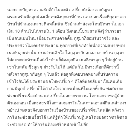
นอกจากปัญหาความรักที่ยังไม่ลงตัว เปรี้ยวยังต้องเจอปัญหา
ครอบครัวเมื่อลูกน้องเสี่ยคนดังบุกมาที่บ้าน และบอกเรื่องที่กุสุมาเอา
บ้านไปจำนองเพราะติดหนี้พนัน ซึ่งบ้านกำลังจะโดนยึดหากไม่เอา
เงิน 10 ล้านไปไถ่ภายใน 1 เดือน ถึงตอนนี้ประสานจึงรู้ว่าภรรยา
เป็นคนแบบไหน เมื่อประสานคาดคั้น กุสุมาก็ยอมรับว่าจริง และ
ประกาศว่าไม่เคยรักประสาน ทุกอย่างที่เธอทำก็เพื่อความสบายของ
เธอกับลูกเท่านั้น ประสานเสียใจ ไล่กุสุมากับลูกออกจากบ้าน กุสุมา
ไม่สะทกสะท้านเมื่อยังไงบ้านก็ต้องถูกยึด เธอจึงพาลูก ๆ ไปอยู่บ้าน
เช่าในสลัม ซึ่งลูก ๆ ต่างรับไม่ได้ แต่มันก็ไม่มีทางเลือกที่ดีกว่านี้
หลังจากกุสุมากับลูก ๆ ไปแล้ว พ่อลูกที่เคยบาดหมางก็ปรับความ
เข้าใจกันได้ ประสานขอโทษเปรี้ยว ๆ ดีใจที่พ่อกลับมาเป็นคนเดิม
ยามมีทุกข์ เปรี้ยวก็ได้กำลังใจจากอรเพื่อนที่ไม่เคยทิ้งกัน พงศธรจะ
ช่วยเปรี้ยวเรื่องบ้าน แต่เปรี้ยวไม่อยากรบกวน โดยบอกว่าขอสู้ด้วย
ตัวเองก่อน เมื่อพงศธรมีโอกาสเจอการินในสภาพเอาแต่กินเหล้าเมา
หยำเป พงศธรจึงบอกการินเรื่องบ้านของเปรี้ยวที่จะโดนยึด หวังว่า
การินจะช่วยเปรี้ยวได้ แต่ทิฐิทำให้เปรี้ยวปฏิเสธโดยบอกว่าชาติชาย
จะช่วยเธอ ทำให้การินต้องเศร้าหนักเข้าไปอีก