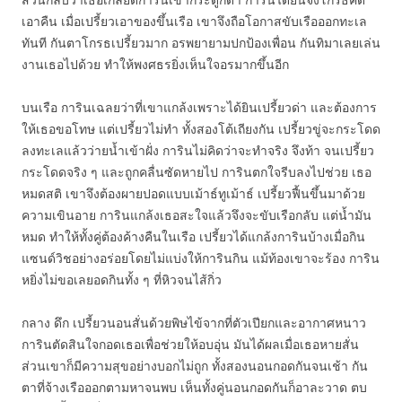
เอาคืน เมื่อเปรี้ยวเอาของขึ้นเรือ เขาจึงถือโอกาสขับเรือออกทะเล
ทันที กันตาโกรธเปรี้ยวมาก อรพยายามปกป้องเพื่อน กันทิมาเลยเล่น
งานเธอไปด้วย ทำให้พงศธรยิ่งเห็นใจอรมากขึ้นอีก
บนเรือ การินเฉลยว่าที่เขาแกล้งเพราะได้ยินเปรี้ยวด่า และต้องการ
ให้เธอขอโทษ แต่เปรี้ยวไม่ทำ ทั้งสองโต้เถียงกัน เปรี้ยวขู่จะกระโดด
ลงทะเลแล้วว่ายน้ำเข้าฝั่ง การินไม่คิดว่าจะทำจริง จึงท้า จนเปรี้ยว
กระโดดจริง ๆ และถูกคลื่นซัดหายไป การินตกใจรีบลงไปช่วย เธอ
หมดสติ เขาจึงต้องผายปอดแบบเม้าธ์ทูเม้าธ์ เปรี้ยวฟื้นขึ้นมาด้วย
ความเขินอาย การินแกล้งเธอสะใจแล้วจึงจะขับเรือกลับ แต่น้ำมัน
หมด ทำให้ทั้งคู่ต้องค้างคืนในเรือ เปรี้ยวได้แกล้งการินบ้างเมื่อกิน
แซนด์วิชอย่างอร่อยโดยไม่แบ่งให้การินกิน แม้ท้องเขาจะร้อง การิน
หยิ่งไม่ขอเลยอดกินทั้ง ๆ ที่หิวจนไส้กิ่ว
กลาง ดึก เปรี้ยวนอนสั่นด้วยพิษไข้จากที่ตัวเปียกและอากาศหนาว
การินตัดสินใจกอดเธอเพื่อช่วยให้อบอุ่น มันได้ผลเมื่อเธอหายสั่น
ส่วนเขาก็มีความสุขอย่างบอกไม่ถูก ทั้งสองนอนกอดกันจนเช้า กัน
ตาที่จ้างเรือออกตามหาจนพบ เห็นทั้งคู่นอนกอดกันก็อาละวาด ตบ