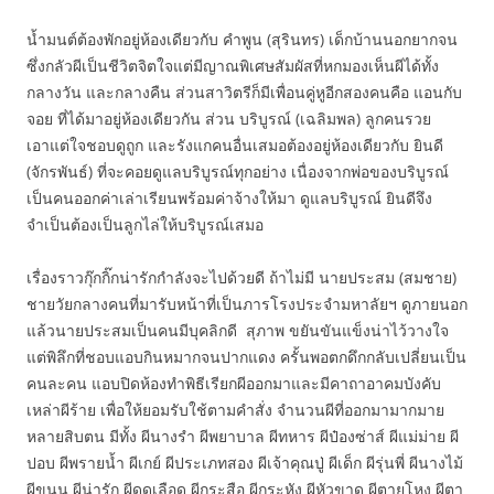
น้ำมนต์ต้องพักอยู่ห้องเดียวกับ คำพูน (สุรินทร) เด็กบ้านนอกยากจน
ซึ่งกลัวผีเป็นชีวิตจิตใจแต่มีญาณพิเศษสัมผัสที่หกมองเห็นผีได้ทั้ง
กลางวัน และกลางคืน ส่วนสาวิตรีก็มีเพื่อนคู่หูอีกสองคนคือ แอนกับ
จอย ที่ได้มาอยู่ห้องเดียวกัน ส่วน บริบูรณ์ (เฉลิมพล) ลูกคนรวย
เอาแต่ใจชอบดูถูก และรังแกคนอื่นเสมอต้องอยู่ห้องเดียวกับ ยินดี
(จักรพันธ์) ที่จะคอยดูแลบริบูรณ์ทุกอย่าง เนื่องจากพ่อของบริบูรณ์
เป็นคนออกค่าเล่าเรียนพร้อมค่าจ้างให้มา ดูแลบริบูรณ์ ยินดีจึง
จำเป็นต้องเป็นลูกไล่ให้บริบูรณ์เสมอ
เรื่องราวกุ๊กกิ๊กน่ารักกำลังจะไปด้วยดี ถ้าไม่มี นายประสม (สมชาย)
ชายวัยกลางคนที่มารับหน้าที่เป็นภารโรงประจำมหาลัยฯ ดูภายนอก
แล้วนายประสมเป็นคนมีบุคลิกดี สุภาพ ขยันขันแข็งน่าไว้วางใจ
แต่พิลึกที่ชอบแอบกินหมากจนปากแดง ครั้นพอตกดึกกลับเปลี่ยนเป็น
คนละคน แอบปิดห้องทำพิธีเรียกผีออกมาและมีคาถาอาคมบังคับ
เหล่าผีร้าย เพื่อให้ยอมรับใช้ตามคำสั่ง จำนวนผีที่ออกมามากมาย
หลายสิบตน มีทั้ง ผีนางรำ ผีพยาบาล ผีทหาร ผีป๋องซ่าส์ ผีแม่ม่าย ผี
ปอบ ผีพรายน้ำ ผีเกย์ ผีประเภทสอง ผีเจ้าคุณปู่ ผีเด็ก ผีรุ่นพี่ ผีนางไม้
ผีขนุน ผีน่ารัก ผีดูดเลือด ผีกระสือ ผีกระหัง ผีหัวขาด ผีตายโหง ผีตา