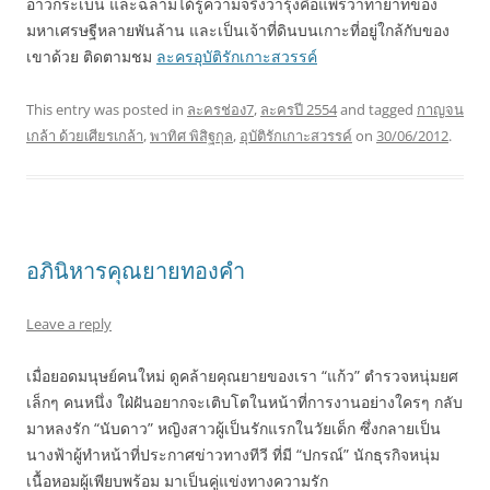
อ่าวกระเบน และฉลามได้รู้ความจริงว่ารุ้งคือแพรวาทายาทของ
มหาเศรษฐีหลายพันล้าน และเป็นเจ้าที่ดินบนเกาะที่อยู่ใกล้กับของ
เขาด้วย ติดตามชม
ละครอุบัติรักเกาะสวรรค์
This entry was posted in
ละครช่อง7
,
ละครปี 2554
and tagged
กาญจน
เกล้า ด้วยเศียรเกล้า
,
พาทิศ พิสิฐกุล
,
อุบัติรักเกาะสวรรค์
on
30/06/2012
.
อภินิหารคุณยายทองคำ
Leave a reply
เมื่อยอดมนุษย์คนใหม่ ดูคล้ายคุณยายของเรา “แก้ว” ตำรวจหนุ่มยศ
เล็กๆ คนหนึ่ง ใฝ่ฝันอยากจะเติบโตในหน้าที่การงานอย่างใครๆ กลับ
มาหลงรัก “นับดาว” หญิงสาวผู้เป็นรักแรกในวัยเด็ก ซึ่งกลายเป็น
นางฟ้าผู้ทำหน้าที่ประกาศข่าวทางทีวี ที่มี “ปกรณ์” นักธุรกิจหนุ่ม
เนื้อหอมผู้เพียบพร้อม มาเป็นคู่แข่งทางความรัก