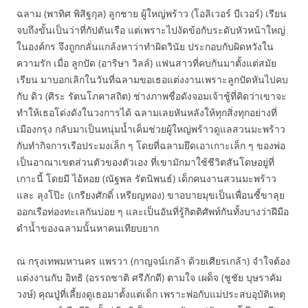
ฉลาม (พาทิศ พิสิฐกุล) ลูกชาย ผู้ใหญ่พร้าว (โอลิเวอร์ บีเวอร์) เรียน
จบถึงขั้นเป็นว่าที่กัปตันเรือ แต่เพราะไปงัดข้อกับระดับหัวหน้าใหญ่
ในองค์กร จึงถูกกลั่นแกล้งหาว่าทำผิดวินัย ประกอบกับผิดหวังใน
ความรัก เมื่อ ลูกปัด (อาริษา วิลล์) แฟนสาวที่คบกันมาตั้งแต่สมัย
เรียน มาบอกเลิกในวันที่ฉลามขอเธอแต่งงานเพราะลูกปัดหันไปคบ
กับ ดิว (ศิระ รัตนโภคาสถิต) ช่างภาพชื่อดังจอมเจ้าชู้ที่คิดว่าเขาจะ
ทำให้เธอโด่งดังในวงการได้ ฉลามเลยหันหลังให้ทุกสิ่งทุกอย่างที่
เมืองกรุง กลับมาเป็นหนุ่มน้ำเค็มช่วยผู้ใหญ่พร้าวดูแลสวนมะพร้าว
กับทำกิจการเรือประมงเล็ก ๆ โดยที่ฉลามยึดเอาเกาะเล็ก ๆ ของพ่อ
เป็นอาณาเขตส่วนตัวของตัวเอง ที่เขามักมาใช้ชีวิตสันโดษอยู่ที่
เกาะนี้ โดยมี ไอ้หอย (ณัฐพล รัตนิพนธ์) เด็กคนงานสวนมะพร้าว
และ ลุงโป๊ะ (เกรียงศักดิ์ เหรียญทอง) ขาอบายมุขเป็นเพื่อนซี้ขาลุย
ออกเรือท่องทะเลกันบ่อย ๆ และเป็นอันที่รู้กิตติศัพท์กันทั้งบางว่าฝีมือ
ดำน้ำของฉลามนั้นหาคนเทียบยาก
ณ กรุงเทพมหานคร แพรวา (กาญจน์เกล้า ด้วยเศียรเกล้า) จำใจต้อง
แต่งงานกับ อิทธิ (อรรถชาติ ศรีภักดี) ตามใจ เผด็จ (ชูชัย บุษราคัม
วงษ์) คุณปู่ที่เลี้ยงดูเธอมาตั้งแต่เด็ก เพราะพ่อกับแม่ประสบอุบัติเหตุ