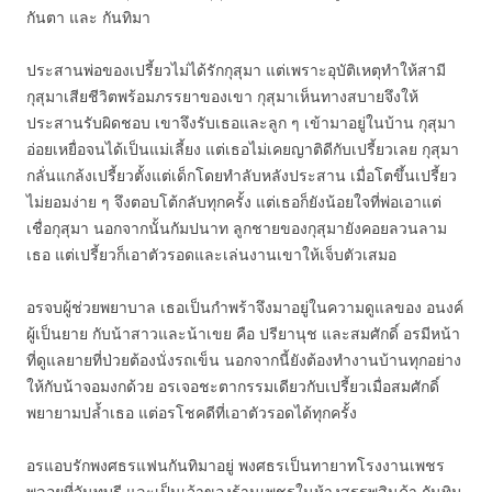
กันตา และ กันทิมา
ประสานพ่อของเปรี้ยวไม่ได้รักกุสุมา แต่เพราะอุบัติเหตุทำให้สามี
กุสุมาเสียชีวิตพร้อมภรรยาของเขา กุสุมาเห็นทางสบายจึงให้
ประสานรับผิดชอบ เขาจึงรับเธอและลูก ๆ เข้ามาอยู่ในบ้าน กุสุมา
อ่อยเหยื่อจนได้เป็นแม่เลี้ยง แต่เธอไม่เคยญาติดีกับเปรี้ยวเลย กุสุมา
กลั่นแกล้งเปรี้ยวตั้งแต่เด็กโดยทำลับหลังประสาน เมื่อโตขึ้นเปรี้ยว
ไม่ยอมง่าย ๆ จึงตอบโต้กลับทุกครั้ง แต่เธอก็ยังน้อยใจที่พ่อเอาแต่
เชื่อกุสุมา นอกจากนั้นกัมปนาท ลูกชายของกุสุมายังคอยลวนลาม
เธอ แต่เปรี้ยวก็เอาตัวรอดและเล่นงานเขาให้เจ็บตัวเสมอ
อรจบผู้ช่วยพยาบาล เธอเป็นกำพร้าจึงมาอยู่ในความดูแลของ อนงค์
ผู้เป็นยาย กับน้าสาวและน้าเขย คือ ปรียานุช และสมศักดิ์ อรมีหน้า
ที่ดูแลยายที่ป่วยต้องนั่งรถเข็น นอกจากนี้ยังต้องทำงานบ้านทุกอย่าง
ให้กับน้าจอมงกด้วย อรเจอชะตากรรมเดียวกับเปรี้ยวเมื่อสมศักดิ์
พยายามปล้ำเธอ แต่อรโชคดีที่เอาตัวรอดได้ทุกครั้ง
อรแอบรักพงศธรแฟนกันทิมาอยู่ พงศธรเป็นทายาทโรงงานเพชร
พลอยที่จันทบุรี และเป็นเจ้าของร้านเพชรในห้างสรรพสินค้า กันทิม