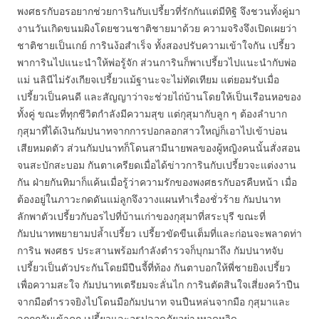
พงศธรกับอรอยากช่วยการินกับเปรี้ยวที่รักกันแต่มีทิฐิ จึงชวนทั้งคู่มา
งานวันเกิดขนมผิงโดยชวนชาติชายมาด้วย ความจริงจึงเปิดเผยว่า
ชาติชายเป็นเกย์ การินง้อสำเร็จ ทั้งสองปรับความเข้าใจกัน เปรี้ยว
พาการินไปแนะนำให้พ่อรู้จัก ส่วนการินก็พาเปรี้ยวไปแนะนำกับพ่อ
แม่ นลินีไม่รังเกียจเปรี้ยวแม้ฐานะจะไม่ทัดเทียม แต่ยอมรับเมื่อ
เปรี้ยวเป็นคนดี และสัญญาว่าจะช่วยไถ่บ้านโดยให้เป็นเรือนหอของ
ทั้งคู่ ขณะที่ทุกชีวิตกำลังมีความสุข แต่กุสุมากับลูก ๆ ต้องลำบาก
กุสุมาที่ได้เงินกัมปนาทจากการปอกลอกสาวใหญ่ก็เอาไปเข้าบ่อน
เสียหมดตัว ส่วนกัมปนาทก็โดนสามีนายพลของผู้หญิงคนนั้นสั่งสอน
จนสะบักสะบอม กันตาเครียดเมื่อได้ข่าวการินกับเปรี้ยวจะแต่งงาน
กัน ฝ่ายกันทิมาก็แค้นเมื่อรู้ว่าความรักของพงศธรกับอรคืบหน้า เมื่อ
ต้องอยู่ในภาวะกดดันแม่ลูกจึงวางแผนทำเรื่องชั่วร้าย กัมปนาท
ลักพาตัวเปรี้ยวกับอรไปที่บ้านเก่าของกุสุมาที่สระบุรี ขณะที่
กัมปนาทพยายามปล้ำเปรี้ยว เปรี้ยวขัดขืนเต็มที่และก่อนจะพลาดท่า
การิน พงศธร ประสานพร้อมกำลังตำรวจก็บุกมาถึง กัมปนาทจับ
เปรี้ยวเป็นตัวประกันโดยมีปืนจี้ที่ท้อง กันตาบอกให้พี่ชายยิงเปรี้ยว
เพื่อความสะใจ กัมปนาทเตรียมจะลั่นไก การินตัดสินใจเสี่ยงคว้าปืน
จากมือตำรวจยิงไปโดนมือกัมปนาท จนปืนหล่นจากมือ กุสุมาและ
ลูกถูกจับเข้าคุก เปรี้ยวและอรปลอดภัยอย่างหวุดหวิด