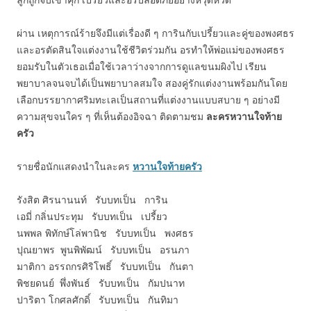
ผ่าน เหตุการณ์ร้ายจึงมีแต่เรื่องดี ๆ การินกับเปรี้ยวและคู่ของพงศธร
และอรตัดสินใจแต่งงานใช้ชีวิตร่วมกัน อรทำให้พ่อแม่ของพงศธร
ยอมรับในตัวเธอเมื่อใช้เวลาว่างจากการดูแลขนมผิงไป เรียน
พยาบาลจนจบได้เป็นพยาบาลสมใจ สองคู่รักแต่งงานพร้อมกันโดย
เลือกบรรยากาศริมทะเลเป็นสถานที่แต่งงานแบบสบาย ๆ อย่างมี
ความสุขจนใคร ๆ ที่เห็นต้องอิจฉา ติดตามชม
ละครหวานใจท้าย
ครัว
รายชื่อนักแสดงนำในละคร
หวานใจท้ายครัว
รังสิต ศิรนานนท์ รับบทเป็น การิน
เอมี่ กลิ่นประทุม รับบทเป็น เปรี้ยว
นพพล พิทักษ์โล่พานิช รับบทเป็น พงศธร
ปุณยาพร พูนพิพัฒน์ รับบทเป็น อรนภา
มาติกา อรรถกรศิริโพธิ์ รับบทเป็น กันตา
พิชยดนย์ พึ่งพันธ์ รับบทเป็น กัมปนาท
ปาริตา โกศลศักดิ์ รับบทเป็น กันทิมา