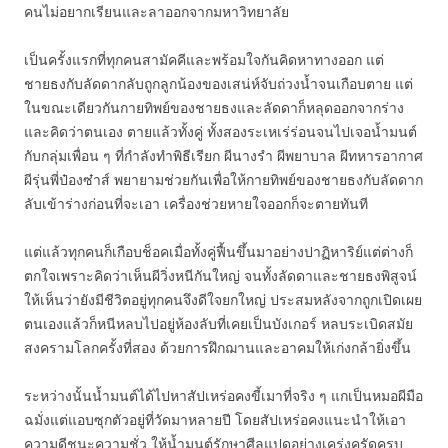
คนไม่อยากเรียนและลาออกจากมหาวิทยาลัย
เป็นครั้งแรกที่ทุกคนสามัคคีและพร้อมใจกันคิดหาทางออก แต่
ชายธงกับลัดดากลับถูกลูกน้องของเสน่ห์จับถ่วงน้ำจนเกือบตาย แต่
ในขณะเดียวกันกายทิพย์ของชายธงและลัดดาก็หลุดออกจากร่าง
และคิดว่าตนเอง ตายแล้วทั้งคู่ ทั้งสองระเหเร่ร่อนจนไปเจอน้ำมนต์
กับกลุ่มเพื่อน ๆ ที่กำลังทำพิธีเรียก ผีนางรำ ผีพยาบาล ผีทหารอากาศ
ผีรุ่นพี่ป๋องซ๋าส์ พยายามช่วยกันเพื่อให้กายทิพย์ของชายธงกับลัดดาก
ลับเข้าร่างก่อนที่จะเอา เครื่องช่วยหายใจออกก็จะตายทันที
แต่แล้วทุกคนก็เกือบช็อคเมื่อทั้งคู่ฟื้นขึ้นมาอย่างปาฏิหาริย์แต่ต่างก็
ตกใจเพราะคิดว่าเห็นผีวิ่งหนีกันใหญ่ จนทั้งลัดดาและชายธงพิสูจน์
ให้เห็นว่ายังมีชีวิตอยู่ทุกคนจึงดีใจยกใหญ่ ประสมหลังจากถูกเปิดเผย
ตนเองแล้วก็หนีหลบไปอยู่ห้องลับที่เคยเป็นบังเกอร์ หลบระเบิดสมัย
สงครามโลกครั้งที่สอง ด้วยการฝึกฌานและอาคมให้เก่งกล้ายิ่งขึ้น
ระหว่างนั้นน้ำมนต์ได้ไปหาสัปเหร่อคงขี้เมาที่จริง ๆ แกเป็นหมอผีมือ
ฉมั่งแต่แอบซุกตัวอยู่ที่วัดมาหลายปี โดยสัปเหร่อคงแนะนำให้เอา
ความดีชนะความชั่ว ให้น้ำมนต์รักษาศีลแปดอย่างเคร่งครัดครบ