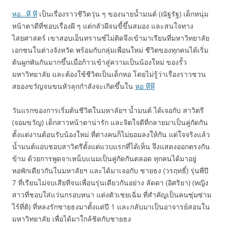
หอ…หึ หึ
เป็นเรื่องราวชีวิตวุ่น ๆ ของนายน้ำมนต์ (ณัฐรัฐ) เด็กหนุ่ม
หน้าตาดีที่ชอบเรื่องผี ๆ แต่กลัวผีจนขี้ขึ้นสมอง และสนใจทาง
ไสยศาสตร์ เขาสอบเอ็นทรานซ์ไม่ติดจึงเข้ามาเรียนที่มหาวิทยาลัย
เอกชนในต่างจังหวัด พร้อมกับกลุ่มเพื่อนใหม่ ชีวิตของทุกคนได้เริ่ม
ต้นผูกพันกันมากขึ้นเมื่อก้าวเข้าสู่ความเป็นน้องใหม่ ของรั้ว
มหาวิทยาลัย และต้องใช้ชีวิตเป็นเด็กหอ โดยไม่รู้ว่าเรื่องราวชวน
สยองขวัญจนขนหัวลุกกำลังจะเกิดขึ้นใน
หอ หึหึ
วันแรกของการเริ่มต้นชีวิตในมหาลัยฯ น้ำมนต์ ได้เจอกับ สาวิตรี
(จอมขวัญ) เด็กสาวหน้าตาน่ารัก และจิตใจดีที่กลายมาเป็นคู่กัดกัน
ตั้งแต่งานต้อนรับน้องใหม่ ที่ต่างคนก็ไม่ยอมลงให้กัน แต่ใจจริงแล้ว
น้ำมนต์แอบชอบสาวิตรีตั้งแต่แวบแรกที่ได้เห็น จึงแสดงออกตรงกัน
ข้าม ด้วยการพูดจาเหน็บแนมเป็นคู่กัดกันตลอด ทุกคนได้มาอยู่
หอพักเดียวกันในมหาลัยฯ และได้มาเจอกับ ชายธง (วรฤทธิ์) รุ่นพี่ปี
7 ที่เรียนไม่จบเสียทีจนเพื่อนรุ่นเดียวกันอย่าง ลัดดา (อิศริยา) (หญิง
สาวที่ชอบใส่แว่นกรอบหนา แต่งตัวเชยเฉิ่ม ที่สำคัญเป็นคนซุ่มซ่าม
ไร้ที่ติ) ที่หลงรักชายธงมาตั้งแต่ปี 1 และกลับมาเป็นอาจารย์สอนใน
มหาวิทยาลัย เพื่อได้มาใกล้ชิดกับชายธง