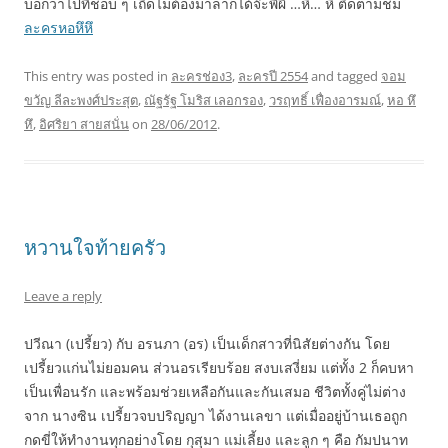
บอกว่าไปที่ชอบ ๆ เถิดไม่ต้องมาลาก็ได้จ๊ะพี่ผี …หึ… หึ ติดตามชม
ละครหอหึหึ
This entry was posted in
ละครช่อง3
,
ละครปี 2554
and tagged
จอม
ขวัญ ลีละพงศ์ประสุต
,
ณัฐรัฐ โมริส เลอกรอง
,
วรฤทธิ์ เฟื่องอารมณ์
,
หอ หึ
หึ
,
อิศริยา สายสนั่น
on
28/06/2012
.
หวานใจท้ายครัว
Leave a reply
ปวีณา (เปรี้ยว) กับ อรนภา (อร) เป็นเด็กสาวที่นิสัยต่างกัน โดย
เปรี้ยวแก่นไม่ยอมคน ส่วนอรเรียบร้อย สงบเสงี่ยม แต่ทั้ง 2 ก็คบหา
เป็นเพื่อนรัก และพร้อมช่วยเหลือกันและกันเสมอ ชีวิตทั้งคู่ไม่ต่าง
จาก นางซิน เปรี้ยวจบปริญญา ได้งานเลขา แต่เมื่ออยู่บ้านเธอถูก
กดขี่ให้ทำงานทุกอย่างโดย กุสุมา แม่เลี้ยง และลูก ๆ คือ กัมปนาท