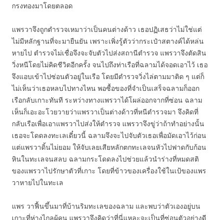
กรงทองมาโดยตลอด
แพรวาจึงถูกตำรวจเหมาว่าเป็นคนต่างด้าว เธอปฏิเสธว่าไม่ใช่แต่
ไม่มีหลักฐานที่จะมายืนยัน เพราะเพิ่งรู้ตัวว่ากระเป๋าสตางค์ได้หล่น
หายไป ตำรวจไม่เชื่อจึงจะจับตัวไปส่งสถานีตำรวจ แพรวาจึงตัดสิน
วิ่งหนีโดยไม่คิดชีวิตอีกครั้ง จนไปถึงท่าเรือที่ฉลามได้จอดเอาไว้ เธอ
จึงแอบเข้าไปซ่อนตัวอยู่ในเรือ โดยมีตำรวจวิ่งไล่ตามมาติด ๆ แต่ก็
ไม่เห็นว่าเธอหลบไปทางไหน พอซื้อของที่จำเป็นเสร็จฉลามก็ออก
เรือกลับเกาะทันที ระหว่างทางแพรวาได้โผล่ออกจากที่ซ่อน ฉลาม
เห็นก็เอะอะโวยวายว่าแพรวาเป็นต่างด้าวที่หนีตำรวจมา จึงคิดที่
กลับเรือเพื่อเอาแพรวาไปส่งให้ตำรวจ แพรวาจึงขู่ว่าถ้าทำอย่างนั้น
เธอจะโดดลงทะเลเดี๋ยวนี้ ฉลามจึงจะไปจับตัวเธอเพื่อมัดเอาไว้ก่อน
แต่แพรวาดิ้นไม่ยอม ให้จับเลยเสียหลักตกทะเลจนหัวไปฟาดกับก้อน
หินในทะเลจนสลบ ฉลามกระโดดลงไปช่วยแล้วนำร่างที่หมดสติ
ของแพรวาไปรักษาตัวที่เกาะ โดยที่ข้าวของเครื่องใช้ในเป้ของแพร
วาหายไปในทะเล
แพร วาฟื้นขึ้นมาที่บ้านริมทะเลของฉลาม และพบว่าตัวเองอยู่บน
เกาะที่ห่างไกลผู้คน แพรวาจึงคิดว่าที่นี่แหละจะเป็นที่ซ่อนตัวอย่างดี