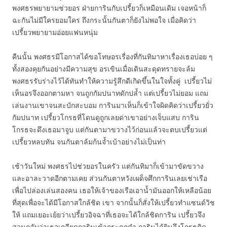
พงศธรพยายามช่วยอร ฝ่ายการินกับเปรี้ยวก็เหมือนเดิม เจอหน้าก็
ฉะกันไม่มีใครยอมใคร ถึงกระนั้นกันตาก็ยังไม่พอใจ เมื่อคิดว่า
เปรี้ยวพยายามอ่อยแฟนหนุ่ม
คืนนั้น พงศธรมีโอกาสได้ขอโทษอรเรื่องที่กันทิมาหาเรื่องเธอบ่อย ๆ
ทั้งสองคุยกันอย่างมีความสุข อรเขินเมื่อเดินสะดุดทรายจะล้ม
พงศธรรับร่างไว้ได้ทันทำให้ความรู้สึกดีเกิดขึ้นในใจทั้งคู่ เปรี้ยวไม่
เห็นอรจึงออกตามหา จนถูกกัมปนาทดักปล้ำ แต่เปรี้ยวไม่ยอม แถม
เล่นงานเขาจนสะบักสะบอม การินมาเห็นก็เข้าใจผิดคิดว่าเปรี้ยวยั่ว
กัมปนาท เปรี้ยวโกรธที่โดนดูถูกเลยด่าเขาอย่างเจ็บแสบ การิน
โกรธจะดึงเธอมาจูบ แต่กันตามาขวางไว้ก่อนแล้วจะตบเปรี้ยวแต่
เปรี้ยวหลบทัน จนกันตาล้มก้นจ้ำเบ้าอย่างไม่เป็นท่า
เช้าวันใหม่ พงศธรไปช่วยอรในครัว แต่กันทิมาก็เข้ามาขัดขวาง
และอาละวาดอีกตามเคย ส่วนกันตาหวังเผด็จศึกการินเลยเช่าเรือ
เพื่อไปล่องเล่นสองคน เธอให้เจ้าของเรือเอาน้ำมันออกให้เหลือน้อย
ที่สุดเพื่อจะได้มีโอกาสใกล้ชิด เขา จากนั้นก็สั่งให้เปรี้ยวทำแซนด์วิช
ให้ แถมเยอะเย้ยว่าเปรี้ยวอิจฉาที่เธอจะได้ใกล้ชิดการิน เปรี้ยวจึง
สวนกลับว่าเธอเกลียดการินเข้ากระดูกดำ การินได้ยินจึงโกรธคิด