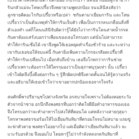
รินกลัวแม่จะโทษเปรี้ยวจึงพยายามพูดปกป้อง จนนลินีสงสัยว่า
ลูกชายคิดอะไรกับเปรี้ยวหรือเปล่า ชกันตามาเยี่ยมการิน และโทษ
เปรี้ยวว่าเป็นต้นเหตุทำให้การินเจ็บตัว เพื่อเป็นการกลบเกลื่อนสิ่งที่
ตัวเองทำ แต่ก็โดนนลินีจับผิดว่ารู้ได้ยังไงว่าการินโดนสาดน้ำกรด
กันตาต้องแสร้งบอกว่าเพื่อนของเธอโทรบอก แต่นั่นไม่สามารถ
ทำให้การินเชื่อได้ เขาจึงพูดให้เธอหยุดทำเรื่องชั่วร้าย และระหว่าง
เขากับเธอขอให้จบแค่นี้ กันตายิ่งเพิ่มความโกรธเกลียดเปรี้ยวที่
ทำให้การินเปลี่ยนไป เมื่อกลับถึงบ้าน เธอจึงโกหกว่าการินช่วย
เปรี้ยวเพราะต้องการให้ใครๆมองว่าเป็นสุภาพบุรุษเท่า นั้น เปรี้ยว
เข้าใจผิดจึงบึ้งตึงต่อการิน ๆ รู้สึกผิดปกติจึงคาดคั้นจนได้รู้ความจริง
และอธิบายให้เธอเข้าใจว่าเขาอยากปกป้องเธอจากใจจริง
สมศักดิ์พาปรียานุชไปต่างจังหวัด อรสบายใจเพราะไม่ต้องคอยระวัง
ตัวจากน้าชาย อรนึกถึงพงศธรที่บอกว่าติดใจฝีมือทำอาหารของเธอ
จึงโทรบอกว่าจะทำอาหารไปส่งให้ที่คอนโด แต่หลังวางสายกุสุมา
โทรหาพงศธรขอร้องให้ไปเยี่ยมกันทิมาที่ตรอมใจจนไม่สบาย แถมขู่
จะฆ่าตัวตาย พงศธรไม่อยากไป แต่เมื่อคิดว่าเยี่ยมกันทิมาแล้ว จะ
แวะรับอรด้วย จึงยอมไป โดยหารู้ไม่ว่ากำลังหลงกลกันทิมาที่