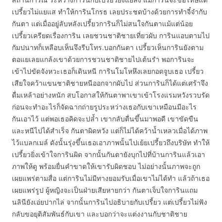
เปรี้ยวไม่แยแส ทำให้การินโกรธ เลยประชดบ้างด้วยการทำจี๋จ๋ากับ
กันตา แต่เมื่ออยู่ลับหลังเปรี้ยวการินก็ไม่สนใจกันตาแม้แต่น้อย
เปรี้ยวเครียดเรื่องการิน เลยชวนชาติชายเที่ยวผับ การินแอบตามไป
กัมปนาทก็เหลือบเห็นจึงรีบโทร.บอกกันตา เปรี้ยวเห็นการินยังตาม
ตอแยเลยแกล้งเขาด้วยการชวนชาติชายไปเต้นรำ พอการินจะ
เข้าไปขัดจังหวะเธอก็เดินหนี การินโมโหหึงเลยกอดจูบเธอ เปรี้ยว
เสียใจคว้าแขนชาติชายหนีออกจากผับไป ส่วนการินก็ได้แต่เศร้าจึง
ดื่มเหล้าอย่างหนัก สบโอกาสให้กันตาพาเขาเข้าโรงแรมหวังรวบรัด
ก่อนจะทำอะไรก็จัดฉากถ่ายรูประหว่างเธอกับเขาเหมือนมีอะไร
กันเอาไว้ แต่พอเธอคิดจะปล้ำ เขากลับตื่นขึ้นมาพอดี เขาขัดขืน
และหนีไปได้สำเร็จ กันตาผิดหวัง แต่ก็ไม่ได้คว้าน้ำเหลวเมื่อได้ภาพ
ไว้แบลกเมล์ ดังนั้นรุ่งขึ้นเธอเอาภาพนั้นไปเย้ยเปรี้ยวถึงบริษัท ทำให้
เปรี้ยวยิ่งเข้าใจการินผิด จากนั้นกันตายังบุกไปที่บ้านการินแล้วเอา
ภาพให้ดู พร้อมยื่นคำขาดให้เขารับผิดชอบ ไม่อย่างนั้นภาพจะถูก
เผยแพร่ตามสื่อ แต่การินไม่มีทางยอมรับเมื่อเขาไม่ได้ทำ แล้วถ้าเธอ
เผยแพร่รูป ผู้หญิงจะเป็นฝ่ายเสียหายกว่า กันตาเจ็บใจการินแถม
นลินียังเอ่ยปากไล่ จากนั้นการินไปอธิบายกับเปรี้ยว แต่เปรี้ยวไม่ฟัง
กลับขอยุติสัมพันธ์กับเขา และบอกว่าจะแต่งงานกับชาติชาย