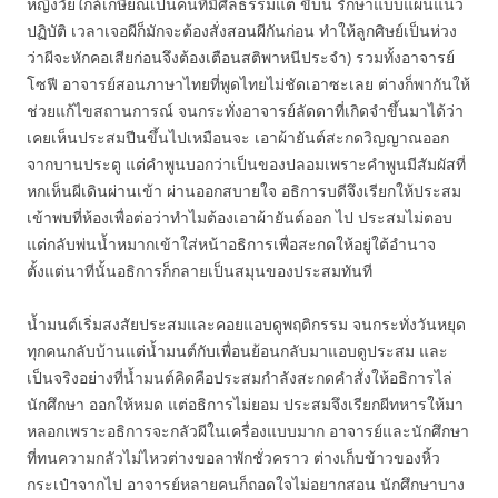
หญิงวัยใกล้เกษียณเป็นคนที่มีศีลธรรมแต่ ขี้บ่น รักษาแบบแผนแนว
ปฏิบัติ เวลาเจอผีก็มักจะต้องสั่งสอนผีกันก่อน ทำให้ลูกศิษย์เป็นห่วง
ว่าผีจะหักคอเสียก่อนจึงต้องเตือนสติพาหนีประจำ) รวมทั้งอาจารย์
โซฟี อาจารย์สอนภาษาไทยที่พูดไทยไม่ชัดเอาซะเลย ต่างก็พากันให้
ช่วยแก้ไขสถานการณ์ จนกระทั่งอาจารย์ลัดดาที่เกิดจำขึ้นมาได้ว่า
เคยเห็นประสมปีนขึ้นไปเหมือนจะ เอาผ้ายันต์สะกดวิญญาณออก
จากบานประตู แต่คำพูนบอกว่าเป็นของปลอมเพราะคำพูนมีสัมผัสที่
หกเห็นผีเดินผ่านเข้า ผ่านออกสบายใจ อธิการบดีจึงเรียกให้ประสม
เข้าพบที่ห้องเพื่อต่อว่าทำไมต้องเอาผ้ายันต์ออก ไป ประสมไม่ตอบ
แต่กลับพ่นน้ำหมากเข้าใส่หน้าอธิการเพื่อสะกดให้อยู่ใต้อำนาจ
ตั้งแต่นาทีนั้นอธิการก็กลายเป็นสมุนของประสมทันที
น้ำมนต์เริ่มสงสัยประสมและคอยแอบดูพฤติกรรม จนกระทั่งวันหยุด
ทุกคนกลับบ้านแต่น้ำมนต์กับเพื่อนย้อนกลับมาแอบดูประสม และ
เป็นจริงอย่างที่น้ำมนต์คิดคือประสมกำลังสะกดคำสั่งให้อธิการไล่
นักศึกษา ออกให้หมด แต่อธิการไม่ยอม ประสมจึงเรียกผีทหารให้มา
หลอกเพราะอธิการจะกลัวผีในเครื่องแบบมาก อาจารย์และนักศึกษา
ที่ทนความกลัวไม่ไหวต่างขอลาพักชั่วคราว ต่างเก็บข้าวของหิ้ว
กระเป๋าจากไป อาจารย์หลายคนก็ถอดใจไม่อยากสอน นักศึกษาบาง