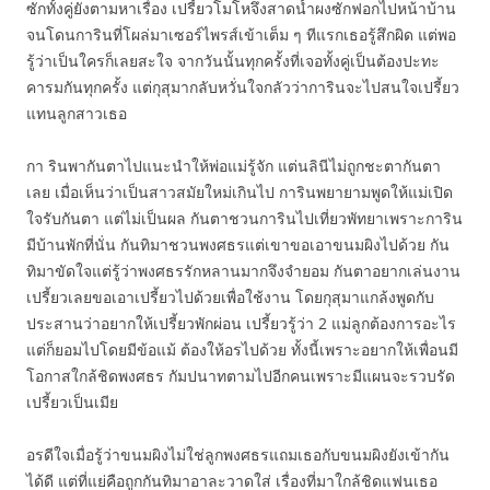
ซักทั้งคู่ยังตามหาเรื่อง เปรี้ยวโมโหจึงสาดน้ำผงซักฟอกไปหน้าบ้าน
จนโดนการินที่โผล่มาเซอร์ไพรส์เข้าเต็ม ๆ ทีแรกเธอรู้สึกผิด แต่พอ
รู้ว่าเป็นใครก็เลยสะใจ จากวันนั้นทุกครั้งที่เจอทั้งคู่เป็นต้องปะทะ
คารมกันทุกครั้ง แต่กุสุมากลับหวั่นใจกลัวว่าการินจะไปสนใจเปรี้ยว
แทนลูกสาวเธอ
กา รินพากันตาไปแนะนำให้พ่อแม่รู้จัก แต่นลินีไม่ถูกชะตากันตา
เลย เมื่อเห็นว่าเป็นสาวสมัยใหม่เกินไป การินพยายามพูดให้แม่เปิด
ใจรับกันตา แต่ไม่เป็นผล กันตาชวนการินไปเที่ยวพัทยาเพราะการิน
มีบ้านพักที่นั่น กันทิมาชวนพงศธรแต่เขาขอเอาขนมผิงไปด้วย กัน
ทิมาขัดใจแต่รู้ว่าพงศธรรักหลานมากจึงจำยอม กันตาอยากเล่นงาน
เปรี้ยวเลยขอเอาเปรี้ยวไปด้วยเพื่อใช้งาน โดยกุสุมาแกล้งพูดกับ
ประสานว่าอยากให้เปรี้ยวพักผ่อน เปรี้ยวรู้ว่า 2 แม่ลูกต้องการอะไร
แต่ก็ยอมไปโดยมีข้อแม้ ต้องให้อรไปด้วย ทั้งนี้เพราะอยากให้เพื่อนมี
โอกาสใกล้ชิดพงศธร กัมปนาทตามไปอีกคนเพราะมีแผนจะรวบรัด
เปรี้ยวเป็นเมีย
อรดีใจเมื่อรู้ว่าขนมผิงไม่ใช่ลูกพงศธรแถมเธอกับขนมผิงยังเข้ากัน
ได้ดี แต่ที่แย่คือถูกกันทิมาอาละวาดใส่ เรื่องที่มาใกล้ชิดแฟนเธอ