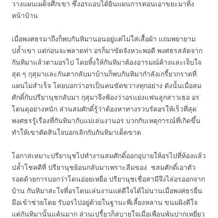
วางแผนเผด็จศึกเขา ซึ่งอรแอบได้ยินแผนการตอนเอาขยะมาทิ้ง
หน้าบ้าน
เมื่อพงศธรมาถึงก็พบกันทิมานอนอยู่แต่ไม่ใส่เสื้อผ้า แถมพยายาม
ปล้ำเขา แต่ก่อนจะพลาดท่า อรก็มาขัดจังหวะพอดี พงศธรสลัดจาก
กันทิมาแล้วตามอรไป โดยทิ้งให้กันทิมาต้องอารมณ์ค้างและเจ็บใจ
สุด ๆ กุสุมาและกันตากลับมาบ้านก็พบกันทิมากำลังเกรี้ยวกราดที่
แผนไม่สำเร็จ โดยบอกว่าอรเป็นคนขัดขวางทุกอย่าง ดังนั้นเมื่อสม
ศักดิ์กับปรียานุชกลับมา กุสุมาจึงฟ้องว่าอรแย่งแฟนลูกสาวเธอ อร
โดนดุอย่างหนัก ส่วนสมศักดิ์รู้ว่าต้องหาทางรวบรัดอรให้เร็วที่สุด
พงศธรรู้เรื่องที่กันทิมากับแม่เล่นงานอร บวกกับเหตุการณ์ที่เกิดขึ้น
ทำให้เขาตัดสินใจบอกเลิกกับกันทิมาเด็ดขาด
โอกาสเหมาะปรียานุชไปทำงานสมศักดิ์ออกอุบายให้อรไปที่ห้องแล้ว
ปล้ำโชคดีที่ ปรียานุชย้อนกลับมาเพราะลืมของ ชสมศักดิ์เอาตัว
รอดด้วยการบอกว่าโดนอ่อยเหยื่อ ปรียานุชเชื่อสามีจึงไล่อรออกจาก
บ้าน กันทิมาสะใจที่อรโดนเล่นงานแต่ดีใจได้ไม่นานเมื่อพงศธรยื่น
มือเข้าช่วยโดย รับอรไปอยู่ด้วยในฐานะพี่เลี้ยงหลาน ขนมผิงดีใจ
แต่กันทิมานั้นแค้นมาก ส่วนเปรี้ยวก็สบายใจเมื่อเพื่อนพ้นปากเหยี่ยว