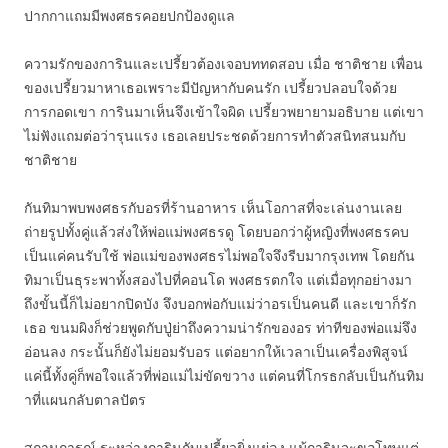
ปากกาแถมมีพงศธรคอยปกป้องดูแล
ความรักของการินและเปรี้ยวต้องเจอบททดสอบ เมื่อ ชาติชาย เพื่อน
ของเปรี้ยวมาหาเธอเพราะมีปัญหากับคนรัก เปรี้ยวปลอบใจด้วย
การกอดเขา การินมาเห็นจึงเข้าใจผิด เปรี้ยวพยายามอธิบาย แต่เขา
ไม่ฟังแถมต่อว่ารุนแรง เธอเลยประชดด้วยการทำตัวสนิทสนมกับ
ชาติชาย
กันทิมาพบพงศธรกับอรที่ร้านอาหาร เห็นโอกาสที่จะเล่นงานเลย
ถ่ายรูปทั้งคู่แล้วส่งให้พ่อแม่พงศธรดู โดยบอกว่าผู้หญิงที่พงศธรคบ
เป็นแค่คนรับใช้ พ่อแม่ของพงศธรไม่พอใจจึงรีบมากรุงเทพ โดยกัน
ทิมาเป็นธุระพาทั้งสองไปที่คอนโด พงศธรตกใจ แต่เมื่อทุกอย่างมา
ถึงขั้นนี้ก็ไม่อยากปิดบัง จึงบอกพ่อกับแม่ว่าอรเป็นคนดี และเขาก็รัก
เธอ ขนมผิงก็ช่วยพูดกับปู่ย่าถึงความน่ารักของอร ท่าทีของพ่อแม่จึง
อ่อนลง กระนั้นก็ยังไม่ยอมรับอร แต่อยากให้เวลาเป็นเครื่องพิสูจน์
แค่นี้ทั้งคู่ก็พอใจแล้วที่พ่อแม่ไม่ขัดขวาง แต่คนที่โกรธกลับเป็นกันทิม
าที่แผนกลับตาลปัตร
สถานการณ์ ระหว่างการินกับเปรี้ยวยิ่งแย่ลง แม้การินจะขอโทษแต่