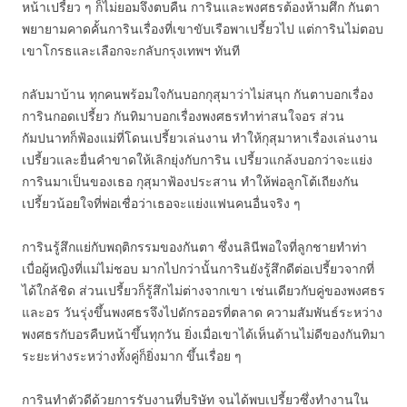
หน้าเปรี้ยว ๆ ก็ไม่ยอมจึงตบคืน การินและพงศธรต้องห้ามศึก กันตา
พยายามคาดคั้นการินเรื่องที่เขาขับเรือพาเปรี้ยวไป แต่การินไม่ตอบ
เขาโกรธและเลือกจะกลับกรุงเทพฯ ทันที
กลับมาบ้าน ทุกคนพร้อมใจกันบอกกุสุมาว่าไม่สนุก กันตาบอกเรื่อง
การินกอดเปรี้ยว กันทิมาบอกเรื่องพงศธรทำท่าสนใจอร ส่วน
กัมปนาทก็ฟ้องแม่ที่โดนเปรี้ยวเล่นงาน ทำให้กุสุมาหาเรื่องเล่นงาน
เปรี้ยวและยื่นคำขาดให้เลิกยุ่งกับการิน เปรี้ยวแกล้งบอกว่าจะแย่ง
การินมาเป็นของเธอ กุสุมาฟ้องประสาน ทำให้พ่อลูกโต้เถียงกัน
เปรี้ยวน้อยใจที่พ่อเชื่อว่าเธอจะแย่งแฟนคนอื่นจริง ๆ
การินรู้สึกแย่กับพฤติกรรมของกันตา ซึ่งนลินีพอใจที่ลูกชายทำท่า
เบื่อผู้หญิงที่แม่ไม่ชอบ มากไปกว่านั้นการินยังรู้สึกดีต่อเปรี้ยวจากที่
ได้ใกล้ชิด ส่วนเปรี้ยวก็รู้สึกไม่ต่างจากเขา เช่นเดียวกับคู่ของพงศธร
และอร วันรุ่งขึ้นพงศธรจึงไปดักรออรที่ตลาด ความสัมพันธ์ระหว่าง
พงศธรกับอรคืบหน้าขึ้นทุกวัน ยิ่งเมื่อเขาได้เห็นด้านไม่ดีของกันทิมา
ระยะห่างระหว่างทั้งคู่ก็ยิ่งมาก ขึ้นเรื่อย ๆ
การินทำตัวดีด้วยการรับงานที่บริษัท จนได้พบเปรี้ยวซึ่งทำงานใน