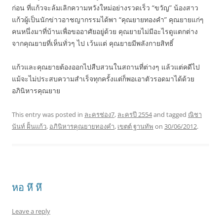
ก่อน ที่แก้วจะล้มเลิกความหวังใหม่อย่างรวดเร็ว “ขวัญ” น้องสาว
แก้วผู้เป็นนักข่าวอาชญากรรมได้พา “คุณยายทองคำ” คุณยายแก่ๆ
คนหนึ่งมาที่บ้านเพื่อขออาศัยอยู่ด้วย คุณยายไม่มีอะไรดูแตกต่าง
จากคุณยายที่เห็นทั่วๆ ไป เว้นแต่ คุณยายมีพลังกายสิทธิ์
แก้วและคุณยายต้องออกไปสืบสวนในสถานที่ต่างๆ แล้วแต่คดีไป
แม้จะไม่ประสบความสำเร็จทุกครั้งแต่ก็พอเอาตัวรอดมาได้ด้วย
อภินิหารคุณยาย
This entry was posted in
ละครช่อง7
,
ละครปี 2554
and tagged
ณิชา
นันท์ ฝั้นแก้ว
,
อภินิหารคุณยายทองคำ
,
เขตต์ ฐานทัพ
on
30/06/2012
.
หอ หึ หึ
Leave a reply