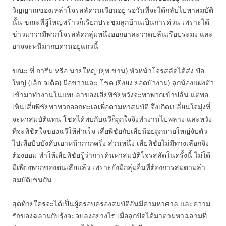
วิญญาณของเหล่าโจรสลัดวนเวียนอยู่ รอวันที่จะได้กลับไปหาสมบัติ
นั้น ขณะที่ผู้ใหญ่พร้าวก็เรียกประชุมลูกบ้านเป็นการด่วน เพราะได้
ข่าวมาว่ามีพวกโจรสลัดกลุ่มหนึ่งออกอาละวาดปล้นเรือประมง และ
อาจจะหนีมากบดานอยู่แถวนี้
ขณะ ที่ การีม หรือ นายใหญ่ (ยุพ ข่าน) หัวหน้าโจรสลัดได้ส่ง ป๋อ
ใหญ่ (เล็ก จเด็ด) มือขวาและ โชค (ยิ่งยง ยอดบัวงาม) ลูกน้องแฝงตัว
เข้ามาทำงานในแพปลาของเสี่ยพิชัยหวังจะพาพวกเข้าปล้น แต่พอ
เห็นเสี่ยพิชัยพาพวกออกทะเลเพื่อตามหาสมบัติ จึงเกิดเปลี่ยนใจมุ่งที่
จะหาสมบัติแทน โชคได้พบกับฉวีก็ถูกใจจึงทำงานไปพลาง และหวัง
ที่จะพิชิตใจของฉวีให้สำเร็จ เสี่ยพิชัยกับเสี่ยน้อยถูกนายใหญ่จับตัว
ไปเพื่อบีบบังคับเอาหน้ากากครึ่ง ส่วนหนึ่ง เสี่ยพิชัยไม่มีทางเลือกจึง
ต้องยอม ทำให้เสี่ยพิชัยรู้ว่าการค้นหาสมบัติโจรสลัดในครั้งนี้ ไม่ใด้
มีเพียงพวกของตนเสียแล้ว เพราะยังมีกลุ่มอื่นที่ต้องการสมตามล่า
สมบัติเช่นกัน
สุดท้ายใครจะได้เป็นผู้ครอบครองสมบัติอันมีค่ามหาศาล และความ
รักของฉลามกับรุ้งจะจบลงอย่างไร เมื่อลูกปัดได้มาตามหาฉลามที่