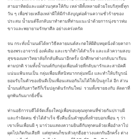
สามอาทิตย์และแผ่ส่วนกุศลให้กับ เหล่าผีทั้งหลายด้วยใจบริสุทธิ์ทุก
วัน ๆ เพื่อช่วยเหลือเหล่าผีให้มีกำลังบุญต่อต้านความชั่วร้ายของ
ประสม น้ำมนต์จึงกลับมาทำตามที่ท่านแนะนำด้วยการนุ่งขาวห่ม
ขาวและพยายามรักษาศีล อย่างเคร่งครัด
จน กระทั่งน้ำมนต์ได้หาวิธีคลายมนต์สะกดให้ผีดิบหยุดนิ่งด้วยคาถา
ของพระอาจารย์ องค์เดิม และเขาก็ทำได้สำเร็จ และแล้วความสงบ
สุขของมหาวิทยาลัยก็กลับคืนมาอีกครั้ง นักศึกษาต่างกลับมาเรียน
ตามปกติ รวมทั้งน้ำมนต์กับกลุ่มเพื่อนด้วยที่กลับมารักและสามัคคี
แน่นแฟ้นจนเป็น กลุ่มเพื่อนที่สนิทมากกลุ่มหนึ่ง และทำให้บริบูรณ์
ยอมรับในตัวของยินดีเป็นเพื่อนเสมอกันไม่ได้ให้เป็นลูกไล่ อีก ส่วน
น้ำมนต์กับสาวิตรีก็เริ่มปลูกต้นรักกันใหม่ รวมทั้งชายธงกับ ลัดดาที่
ผูกพันกันมากยิ่งขึ้น
ท่านอธิการบดีได้จัดเลี้ยงใหญ่เพื่อขอบคุณทุกคนที่ช่วยกันปราบผี
และกำจัดคน ชั่วได้สำเร็จ ซึ่งคืนนั้นคำพูนทิ้งท้ายบอกเพื่อน ๆ ว่า
เขาเห็นเพื่อนผี ๆ มาร่วมแสดงความยินดีกับทุกคนด้วยเพื่ออำลาไป
ผุดไปเกิดกันเสียที แต่ทุกคนก็ขนหัวลุกฮือฮาวงแตกกันอีกครั้ง ต่าง