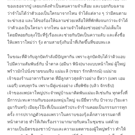
ของเธอจากปู่ เลยแกล้งทำเป็นคนความจำเสื่อม และบอกกับฉลาม
ว่าจำไม่ได้ว่าตัวเองเป็นใครมาจากไหน จำได้แต่ลาง ๆ ว่ามีคนตาม
จะฆ่าเธอ และได้ขอร้องให้ฉลามช่วยเหลือให้ที่พักพิงจนกว่าจะจำได้
ว่าตัวเองเป็นใครมา จากไหน ฉลามจำใจต้องช่วยอย่างไม่เต็มใจ
โดยมีหอยกับลุงโป๊ะที่รู้เรื่องและช่วยกันปิดเป็นความลับ และตั้งชื่อ
ให้แพรวาใหม่ว่า รุ้ง ตามสายรุ้งกินน้ำที่เกิดขึ้นที่ขอบทะเล
ในขณะที่ดิวกับลูกปัดกำลังมีปัญหากัน เพราะลูกปัดจับได้ว่าดิวแอบ
ไปมีความสัมพันธ์กับ น้ำตาล (อมีนา พินิจ)นางแบบหน้าใหม่ ผู้ใหญ่
พร้าวมักไปนั่งขายขนมจีบ แม่มะลิ (รชยา รักกสิกรณ์) แม่ม่าย
เจ้าของร้านอาหารริมหาด ที่มีลูกสาวสุดห้าวอย่าง ยี่หวา (แพร เอม
เมอรี่) แทบทุกวัน เพราะมีคู่แข่งอย่าง เสี่ยพิชัย (บลิว จักรธิป)
เจ้าของแพปลาใหญ่ประจำหมู่บ้านมาติดพันแม่มะลิเช่นกัน ทุกครั้งที่
มีการปะทะคารมกันของสองหนุ่นใหญ่ จะมียี่หวากับ ป้าจวบ (วิยะดา
อุมารินทร์) เมียลุงโป๊ะที่เป็นแม่ครัวประจำร้านคอยเป็นกรรมการทุก
ครั้ง การปรากฏตัวของแพรวาในคราบของรุ้งเด็กสาวธรรมดาที่
หน้าตาสวย ทำให้เกิดเรื่องราวมากมายกับคนในชุมชน แต่ด้วย
ความเป็นมิตรของชาวบ้านและความเมตตาของผู้ใหญ่พร้าว ทำให้