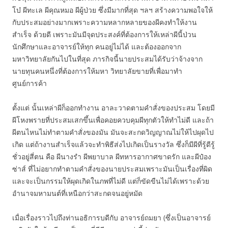
โบ๋ ผีทะเล ผีคุณหมอ ผีผู้ป่วย ซึ่งมีมากที่สุด ฯลฯ สร้างความพอใจให้
กับประสมอย่างมากเพราะความหลากหลายของผีคงทำให้งาน
สำเร็จ ด้วยดี เพราะมันมีจุดประสงค์ที่ต้องการให้เหล่าผีนี้ป่วน
นักศึกษาและอาจารย์ให้ทุก คนอยู่ไม่ได้ และต้องออกจาก
มหาวิทยาลัยกันไปในที่สุด ภารกิจนี้นายประสมได้รับว่าจ้างจาก
นายทุนคนหนึ่งที่ต้องการให้มหา วิทยาลัยขายที่เพื่อมาทำ
ศูนย์การค้า
ตั้งแต่ นั้นเหล่าผีก็ออกทำงาน อาละวาดตามคำสั่งของประสม โดยมี
ผีโหงพรายที่ประสมเสกขึ้นเพื่อคอยควบคุมผีทุกตัวให้ทำไม่ดี และถ้า
ผีตนไหนไม่ทำตามคำสั่งของมัน มันจะสะกดวิญญาณไม่ให้ไปผุดไป
เกิด แต่ถ้างานสำเร็จแล้วจะทำพิธีส่งไปเกิดเป็นรางวัล ซึ่งก็มีผีที่รู้ดีรู้
ชั่วอยู่สี่ตน คือ ผีนางรำ ผีพยาบาล ผีทหารอากาศขาดรัก และผีป๋อง
ซ่าส์ ที่ไม่อยากทำตามคำสั่งของนายประสมเพราะมันเป็นเรื่องที่ผิด
และจะเป็นกรรมให้ผุดเกิดในภพที่ไม่ดี แต่ก็ขัดขืนไม่ได้เพราะด้วย
อำนาจมหามนต์ที่เหนือกว่าสะกดจนอยู่หมัด
เมื่อเรื่องราวไปถึงท่านอธิการบดีกับ อาจารย์ถมยา (ซึ่งเป็นอาจารย์