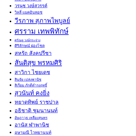
วรนุช วงษ์สวรรค์
วิลลี่ แมคอินทอช
วีรภาพ สุภาพไพบูลย์
ศรราม เทพพิทักษ์
ศรัณยู วงษ์กระจ่าง
ศิริลักษณ์ ผ่องโชค
สหรัถ สังคปรีชา
สันติสุข พรหมศิริ
สาวิกา ไชยเดช
สินจัย เปล่งพานิช
สิเรียม ภักดีดำรงฤทธิ์
สุวนันท์ คงยิ่ง
หยาดทิพย์ ราชปาล
อธิชาติ ชุมนานนท์
อัษฎาวุธ เหลืองสุนทร
อานัส ฬาพานิช
อุษามณี ไวทยานนท์