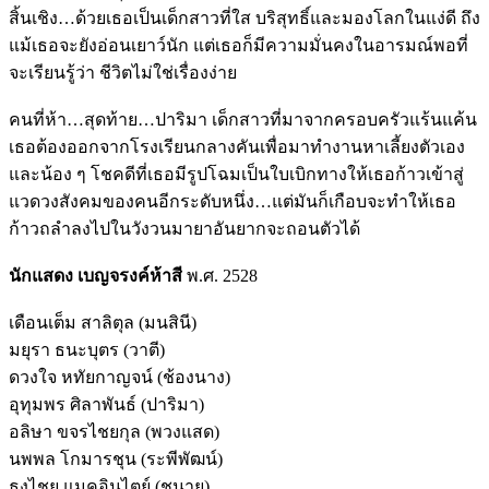
สิ้นเชิง…ด้วยเธอเป็นเด็กสาวที่ใส บริสุทธิ์และมองโลกในแง่ดี ถึง
แม้เธอจะยังอ่อนเยาว์นัก แต่เธอก็มีความมั่นคงในอารมณ์พอที่
จะเรียนรู้ว่า ชีวิตไม่ใช่เรื่องง่าย
คนที่ห้า…สุดท้าย…ปาริมา เด็กสาวที่มาจากครอบครัวแร้นแค้น
เธอต้องออกจากโรงเรียนกลางคันเพื่อมาทำงานหาเลี้ยงตัวเอง
และน้อง ๆ โชคดีที่เธอมีรูปโฉมเป็นใบเบิกทางให้เธอก้าวเข้าสู่
แวดวงสังคมของคนอีกระดับหนึ่ง…แต่มันก็เกือบจะทำให้เธอ
ก้าวถลำลงไปในวังวนมายาอันยากจะถอนตัวได้
นักแสดง เบญจรงค์ห้าสี
พ.ศ. 2528
เดือนเต็ม สาลิตุล (มนสินี)
มยุรา ธนะบุตร (วาตี)
ดวงใจ หทัยกาญจน์ (ช้องนาง)
อุทุมพร ศิลาพันธ์ (ปาริมา)
อลิษา ขจรไชยกุล (พวงแสด)
นพพล โกมารชุน (ระพีพัฒน์)
ธงไชย แมคอินไตย์ (ชนายุ)