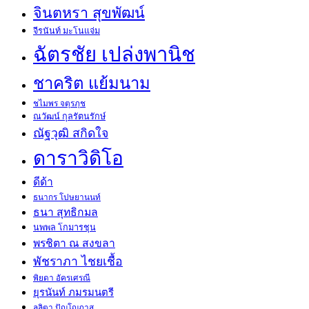
จินตหรา สุขพัฒน์
จีรนันท์ มะโนแจ่ม
ฉัตรชัย เปล่งพานิช
ชาคริต แย้มนาม
ชไมพร จตุรภุช
ณวัฒน์ กุลรัตนรักษ์
ณัฐวุฒิ สกิดใจ
ดาราวิดิโอ
ดีด้า
ธนากร โปษยานนท์
ธนา สุทธิกมล
นพพล โกมารชุน
พรชิตา ณ สงขลา
พัชราภา ไชยเชื้อ
พิยดา อัครเศรณี
ยุรนันท์ ภมรมนตรี
ลลิตา ปัญโญภาส