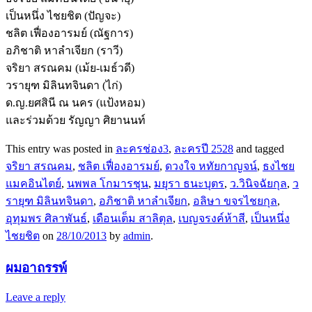
เป็นหนึ่ง ไชยชิต (ปัญจะ)
ชลิต เฟื่องอารมย์ (ณัฐการ)
อภิชาติ หาลำเจียก (ราวี)
จริยา สรณคม (เม้ย-เมธ์วดี)
วรายุฑ มิลินทจินดา (ไก่)
ด.ญ.ยศสินี ณ นคร (แป้งหอม)
และร่วมด้วย รัญญา ศิยานนท์
This entry was posted in
ละครช่อง3
,
ละครปี 2528
and tagged
จริยา สรณคม
,
ชลิต เฟื่องอารมย์
,
ดวงใจ หทัยกาญจน์
,
ธงไชย
แมคอินไตย์
,
นพพล โกมารชุน
,
มยุรา ธนะบุตร
,
ว.วินิจฉัยกุล
,
ว
รายุฑ มิลินทจินดา
,
อภิชาติ หาลำเจียก
,
อลิษา ขจรไชยกุล
,
อุทุมพร ศิลาพันธ์
,
เดือนเต็ม สาลิตุล
,
เบญจรงค์ห้าสี
,
เป็นหนึ่ง
ไชยชิต
on
28/10/2013
by
admin
.
ผมอาถรรพ์
Leave a reply