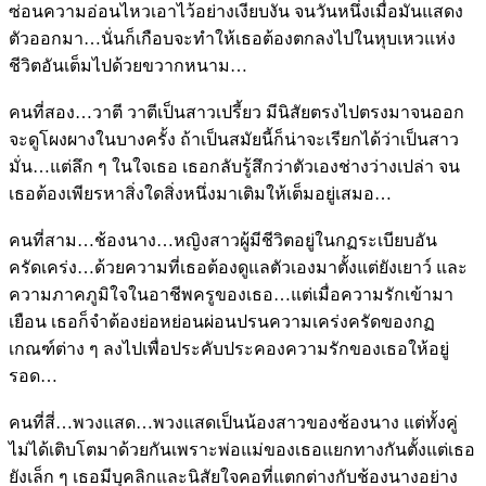
ซ่อนความอ่อนไหวเอาไว้อย่างเงียบงัน จนวันหนึ่งเมื่อมันแสดง
ตัวออกมา…นั่นก็เกือบจะทำให้เธอต้องตกลงไปในหุบเหวแห่ง
ชีวิตอันเต็มไปด้วยขวากหนาม…
คนที่สอง…วาตี วาตีเป็นสาวเปรี้ยว มีนิสัยตรงไปตรงมาจนออก
จะดูโผงผางในบางครั้ง ถ้าเป็นสมัยนี้ก็น่าจะเรียกได้ว่าเป็นสาว
มั่น…แต่ลึก ๆ ในใจเธอ เธอกลับรู้สึกว่าตัวเองช่างว่างเปล่า จน
เธอต้องเพียรหาสิ่งใดสิ่งหนึ่งมาเติมให้เต็มอยู่เสมอ…
คนที่สาม…ช้องนาง…หญิงสาวผู้มีชีวิตอยู่ในกฏระเบียบอัน
ครัดเคร่ง…ด้วยความที่เธอต้องดูแลตัวเองมาตั้งแต่ยังเยาว์ และ
ความภาคภูมิใจในอาชีพครูของเธอ…แต่เมื่อความรักเข้ามา
เยือน เธอก็จำต้องย่อหย่อนผ่อนปรนความเคร่งครัดของกฏ
เกณฑ์ต่าง ๆ ลงไปเพื่อประคับประคองความรักของเธอให้อยู่
รอด…
คนที่สี่…พวงแสด…พวงแสดเป็นน้องสาวของช้องนาง แต่ทั้งคู่
ไม่ได้เติบโตมาด้วยกันเพราะพ่อแม่ของเธอแยกทางกันตั้งแต่เธอ
ยังเล็ก ๆ เธอมีบุคลิกและนิสัยใจคอที่แตกต่างกับช้องนางอย่าง