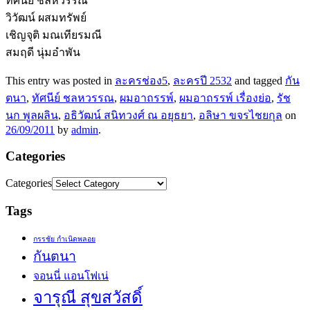
ทัศนีย์ ชลหวรรณ
วิวัฒน์ ผสมทรัพย์
เชิญจุติ มณเทียรมณี
สมฤดี นุ่มอำพัน
This entry was posted in
ละครช่อง5
,
ละครปี 2532
and tagged
กัน
ตนา
,
ทัศนีย์ ชลหวรรณ
,
ผมอาถรรพ์
,
ผมอาถรรพ์ เรื่องย่อ
,
รัช
นก พูลผลิน
,
อธิวัฒน์ สนิทวงศ์ ณ อยุธยา
,
อลิษา ขจรไชยกุล
on
26/09/2011
by
admin
.
Categories
Categories
Tags
กรรชัย กำเนิดพลอย
กันตนา
จอนนี่ แอนโฟเน่
จารุณี สุขสวัสดิ์