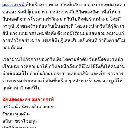
ผมอาถรรพ์
เป็นเรื่องราวของ กวินที่กลับจากต่างประเทศตามคํา
ขอของ รัศมี ผู้เป็นมารดา หลังการเสียชีวิตของบิดา เพื่อให้มา
สืบทอดกิจการโรงงานทําวิกผม กวินไปติดต่อร้านทําผม โดยมี
วารุณี เจ้าของร้านต้อนรับเป็นอย่างดี โดยแนะนํากวินให้รุ้จัก เก
สินี นางแบบยาสระผมชื่อดัง ซึ่งเธอมีเรือนผมแสนสวยเหมาะเเก่
การทําวิกอย่างมาก แต่เกสินีปฎิเสธเสียงแข็งทันที ว่าถึงตายก้ไม่
ยอมตัดผม
เวลาผ่านไปกิจการของกวินเติบโตตามลําดับ วันหนึ่งคนงานนํา
เรือนผมยาวสลวยมาให้ กวินอดนึกถึงเกศินีไม่ได้จึงสั่งให้คนงาน
นําเส้นผมนี้ไปทำเป็นวิกผมตรงยาวแบบเกสินี และเรื่องราวการ
ฆาตกรรมประหลาด ก็เกิดขึ้นเรื่อยๆ หลังทางร้านของวารูณีให้
ลุกค้าเช่าวิกผมนี้ไป
นักแสดงละคร ผมอาถรรพ์
อธิวัฒน์ สนิทวงศ์ ณ อยุธยา
รัชนก พูลผลิน
อลิษา ขจรไชยกุล