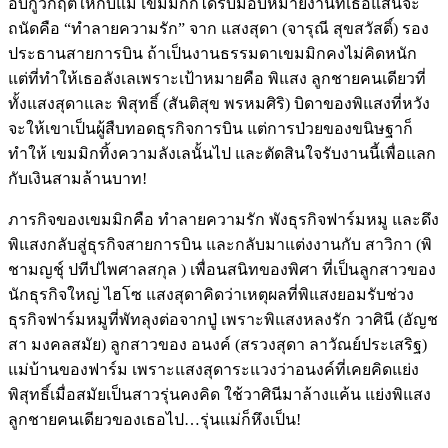
อบกู้วิกฤติให้กับแม่ เขมมิกก็ได้รับมอบหมายงานที่เธอแสนจะ
ถนัดคือ “ทำลายความรัก” จาก แสงสุดา (จารุณี สุขสวัสดิ์) รอง
ประธานสายการบิน ถ้าเป็นงานธรรมดาเขมมิกคงไม่คิดหนัก
แต่ที่ทำให้เธอลังเลเพราะเป้าหมายคือ พิแสง ลูกชายคนเดียวที่
ทั้งแสงสุดาและ พิสุทธิ์ (สันติสุข พรหมศิริ) บิดาของพิแสงที่หวัง
จะให้เขาเป็นผู้สืบทอดธุรกิจการบิน แต่การป่วยของขนิษฐาก็
ทำให้ เขมมิกทิ้งความลังเลนั้นไป และตัดสินใจรับงานนี้เพื่อแลก
กับเงินสามล้านบาท!
ภารกิจของเขมมิกคือ ทำลายความรัก พังธุรกิจฟาร์มหมู และดึง
พิแสงกลับสู่ธุรกิจสายการบิน และกลับมาแต่งงานกับ สาวิกา (พิ
ชามญชุ์ ปทีปไพศาลสกุล ) เพื่อนสนิทของพิศา ที่เป็นลูกสาวของ
นักธุรกิจใหญ่ ไฮโซ แสงสุดาคิดว่าเหตุผลที่พิแสงยอมรับช่วง
ธุรกิจฟาร์มหมูที่พัทลุงต่อจากปู่ เพราะพิแสงหลงรัก วาศินี (อัญช
สา มงคลสมัย) ลูกสาวของ อนงค์ (สรวงสุดา ลาวัณย์ประเสริฐ)
แม่บ้านของฟาร์ม เพราะแสงสุดาระแวงว่าอนงค์ที่เคยคิดแย่ง
พิสุทธิ์เมื่อสมัยเป็นสาวรุ่นคงคิด ใช้วาศินีมาล้างแค้น แย่งพิแสง
ลูกชายคนเดียวของเธอไป…รุ่นแม่ก็หึงเป็น!