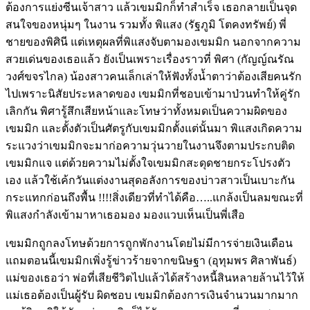
ต้องการแย่งซีนเจ้าสาว แล้วเขมมิกก็ทำสำเร็จ เธอกลายเป็นจุด
สนใจของหนุ่มๆ ในงาน รวมทั้ง พิแสง (รัฐภูมิ โตคงทรัพย์) พี่
ชายของพิศินี แต่เหตุผลที่พิแสงจับตามองเขมมิก นอกจากความ
สวยเด่นของเธอแล้ว ยังเป็นเพราะเรื่องราวที่ พิศา (กัญญ์ณรัณ
วงศ์ขจรไกล) น้องสาวคนเล็กเล่าให้ฟังทั้งน้ำตาว่าต้องเสียคนรัก
ไปเพราะนิสัยประหลาดของ เขมมิกที่ชอบเข้ามาป่วนทำให้คู่รัก
เลิกกัน พิศารู้สึกเสียหน้าและโทษว่าทั้งหมดเป็นความผิดของ
เขมมิก และตั้งตัวเป็นศัตรูกับเขมมิกตั้งแต่นั้นมา พิแสงเกิดความ
ระแวงว่าเขมมิกจะมาก่อความวุ่นวายในงานจึงตามประกบติด
เขมมิกแจ แต่ด้วยความไม่ตั้งใจเขมมิกสะดุดชายกระโปรงตัว
เอง แล้วใช้เค้กวันแต่งงานสุดอลังการของบ่าวสาวเป็นเบาะกัน
กระแทกก่อนถึงพื้น !!!!สิ่งเดียวที่ทำได้คือ…..แกล้งเป็นลมขณะที่
พิแสงกำลังเข้ามาหาเธอมอง มองแวบเห็นเป็นพี่เสือ
เขมมิกถูกลงโทษด้วยการถูกพักงานโดยไม่มีการจ่ายเงินเดือน
แถมตอนนี้เขมมิกเพิ่งรู้ข่าวร้ายจากขนิษฐา (อุทุมพร ศิลาพันธ์)
แม่ของเธอว่า พ่อที่เสียชีวิตไปแล้วได้สร้างหนี้สินหลายล้านไว้ให้
แม่เธอต้องเป็นผู้รับ ผิดชอบ เขมมิกต้องการเงินจำนวนมากมาก