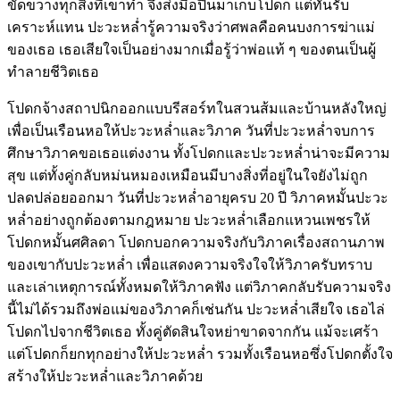
ขัดขวางทุกสิ่งที่เขาทำ จึงส่งมือปืนมาเก็บโปดก แต่ทันรับ
เคราะห์แทน ปะวะหล่ำรู้ความจริงว่าศพลคือคนบงการฆ่าแม่
ของเธอ เธอเสียใจเป็นอย่างมากเมื่อรู้ว่าพ่อแท้ ๆ ของตนเป็นผู้
ทำลายชีวิตเธอ
โปดกจ้างสถาปนิกออกแบบรีสอร์ทในสวนส้มและบ้านหลังใหญ่
เพื่อเป็นเรือนหอให้ปะวะหล่ำและวิภาค วันที่ปะวะหล่ำจบการ
ศึกษาวิภาคขอเธอแต่งงาน ทั้งโปดกและปะวะหล่ำน่าจะมีความ
สุข แต่ทั้งคู่กลับหม่นหมองเหมือนมีบางสิ่งที่อยู่ในใจยังไม่ถูก
ปลดปล่อยออกมา วันที่ปะวะหล่ำอายุครบ 20 ปี วิภาคหมั้นปะวะ
หล่ำอย่างถูกต้องตามกฎหมาย ปะวะหล่ำเลือกแหวนเพชรให้
โปดกหมั้นศศิลดา โปดกบอกความจริงกับวิภาคเรื่องสถานภาพ
ของเขากับปะวะหล่ำ เพื่อแสดงความจริงใจให้วิภาครับทราบ
และเล่าเหตุการณ์ทั้งหมดให้วิภาคฟัง แต่วิภาคกลับรับความจริง
นี้ไม่ได้รวมถึงพ่อแม่ของวิภาคก็เช่นกัน ปะวะหล่ำเสียใจ เธอไล่
โปดกไปจากชีวิตเธอ ทั้งคู่ตัดสินใจหย่าขาดจากกัน แม้จะเศร้า
แต่โปดกก็ยกทุกอย่างให้ปะวะหล่ำ รวมทั้งเรือนหอซึ่งโปดกตั้งใจ
สร้างให้ปะวะหล่ำและวิภาคด้วย