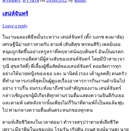
พรหมศิริ
,
หวานใจ
on
26/06/2012
by
admin
.
เสน่ห์จันทร์
Leave a reply
ในงานฉลองพิธีหมั้นระหว่าง เสน่ห์จันทร์ (ตั๊ก บงกช คงมาลัย)
เศรษฐีนีม่ายสาวสวยกับ ดามพ์ (สันติสุข พรหมศิริ) เพลย์บอย
หนุ่มถูกจัดขึ้นอย่างหรูหราที่คฤหาสน์นฤบดินทร์ อันเป็นมรดก
ตกทอดจากอดีตสามีผู้ล่วงลับของเสน่ห์จันทร์ โดยมีป้าสาย (จา
รุณี สุขสวัสดิ์) พี่เลี้ยงผู้ซื่อสัตย์ของเสน่ห์จันทร์ คอยจัดการทุก
อย่างให้นายหญิงของเธอ และ มานิตย์ (รอง เค้ามูลคดี) คนครัว
ที่ทำอาหารเก่งที่สุดเป็นผู้ดูแลเรื่องอาหารการกินงานดำเนินไป
อย่าง ราบรื่น จนกระทั่งมาถึงช่วงสำคัญของงาน เสน่ห์จันทร์
กล่าวเชิญแขกผู้มีเกียรติทุกท่านร่วมดื่มแสดงความยินดีกับเธอ
และดามพ์ แต่หลังจากนั้นเพียงไม่กี่วินาทีดามพ์ก็เป็นลมล้มฟุบ
ไป ท่ามกลางความตื่นเต้นตระหนกของทุกคน
ดามท์เสียชิวิตลงในเวลาต่อมา ตำรวจสรุปว่าดามพ์เสียชิวิต
เพราะมียาพิษในแชมเปญ โรมรัน (กัปตัน ภูเนศ หงษ์มานพ) นาย