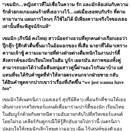
“เขมมิก…หญิงสาวที่ไม่เชื่อในความ รัก และมักล้อเล่นกับความ
รักด้วยกลเกมแผนร้ายที่เธอวางไว้…แต่เมื่อเธอพบกับรัก ที่ตาม
หามานาน แผนการไหนๆ ก็ใช้ไม่ได้ มีเพียงความจริงใจของเธอ
เท่านั้นที่จะพิสูจน์รักแท้”
เขมมิก (ภีรนีย์ คงไทย) สาวน้อยร่างอวบที่ทุกคนต่างเรียกเธอว่า
ปุ๊กลุ๊ก รู้สึกตัวตื่นขึ้นมาในอ้อมอกของ พี่เสือ ฉายาที่ได้มาเพราะ
ความเจ้าชู้ ความเมามายที่ต่างฝ่ายต่างดื่มหนักในงานปาร์ตี้
สังสรรค์ของนักเรียนไทยในฮัม บูร์ก เยอรมัน สภาพของทั้งคู่
สามารถบอกได้ว่าเมื่อคืนหนุ่มสาวคู่นี้ผ่านอะไรกันมาบ้าง แต่
แทนที่จะได้รับคำพูดที่ทำให้หายตระหนกจากฝ่ายชาย กลับ
ได้ยินคำพูดจากปากเขาว่าเรื่องที่เกิดขึ้น “we just wanna have
fun”
เขมมิกให้เนตรนิภา (เอสเธอร์ สุปรีย์ลีลา) เพื่อนรักที่ชวนให้เธอ
เดินทางจากสวิสเซอร์แลนด์เพื่อมาร่วมปาร์ตี้ของนัก เรียนไทย
ในฮัมบูร์กด้วยกันพาหนีความอับอายกลับไปที่สวิสเซอร์แลนด์
โดยไม่รอ เคลียร์กับคู่กรณีให้รู้สึกอับอายไปกว่านี้ เนตรนิภา
ปลอบใจให้เขมมิกเลิกโทษความอวบ เฉิ่ม ไร้เสน่ห์ของตัวเอง