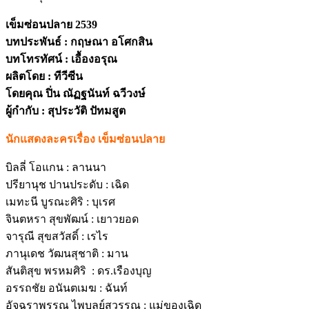
เข็มซ่อนปลาย 2539
บทประพันธ์ : กฤษณา อโศกสิน
บทโทรทัศน์ : เอื้องอรุณ
ผลิตโดย : ทีวีซีน
โดยคุณ ปิ่น ณัฏฐนันท์ ฉวีวงษ์
ผู้กำกับ : สุประวัติ ปัทมสูต
นักแสดงละครเรื่อง เข็มซ่อนปลาย
บิลลี่ โอแกน : ลานนา
ปรียานุช ปานประดับ : เฉิด
เมทะนี บูรณะศิริ : บุเรศ
จินตหรา สุขพัฒน์ : เยาวยอด
จารุณี สุขสวัสดิ์ : เรไร
ภานุเดช วัฒนสุชาติ : มาน
สันติสุข พรหมศิริ : ดร.เรืองบุญ
อรรถชัย อนันตเมฆ : ฉันท์
อัจฉราพรรณ ไพบูลย์สุวรรณ : แม่ของเฉิด