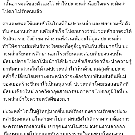
กลั้นอารมณ์ของตัวเองไว้ ทำให้ปะวะหล่ำน้อยใจเพราะคิดว่า
โปดก ไม่รักตนแล้ว
ศกและศพลใช้แผนชั่วในโกงที่ดินปะวะหล่ำ และพยายามซื้อตัว
ทัน คนงานเก่าแก่ แต่ไม่สำเร็จ โปดกเกรงว่าปะวะหล่ำอาจจะได้
รับอันตราย จึงย้ายมาทำงานที่สวนเพื่อจะได้ดูแลปะวะหล่ำ
ทำให้ความสัมพันธ์ทางใจของทั้งคู่ยิ่งผูกพันกันเพิ่มมากขึ้น ปะ
วะหล่ำเรียนการศึกษานอกโรงเรียนและสอบเทียบจนจบชั้น
มัธยมปลาย โปดกโน้มน้าวให้ปะวะหล่ำเรียนวิชาที่จะนำความรู้
มาพัฒนาสวนส้มได้ แต่ปะวะหล่ำไม่เห็นด้วย แต่สุดท้ายปะวะ
หล่ำก็เปลี่ยนใจเพราะตระหนักว่าจะต้องรักษาผืนแผ่นดินที่แม่
ของเธอสร้างขึ้นมาไว้เป็นอนุสรณ์ ปะวะหล่ำโดยเธอสอบติดที่
มัธยมเชียงใหม่ ภาควิชาอุตสาหกรรมอาหาร โปดกภูมิใจที่ปะ
วะหล่ำเข้าใจความหวังดีของเขา
ปะวะหล่ำโตเป็นผู้ใหญ่มากขึ้น แต่เรื่องของความรักของปะวะ
หล่ำยังเด็กเสมอในสายตาโปดก ศพลยังไม่เลิกราความต้องการ
จะครอบครองสวนส้ม เขายุคนงานในสวน จนคนงานลาออก
เกือบหมด แต่โปดกและทันร่วมแรงร่วมใจจนชนะใจคนงาน