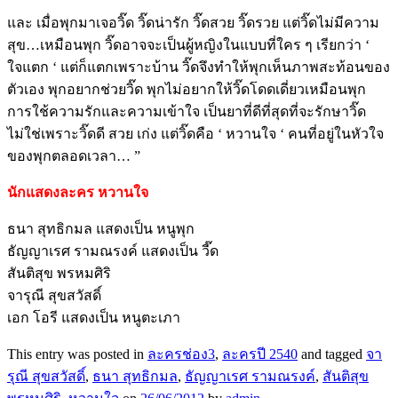
และ เมื่อพุกมาเจอวิ๊ด วิ๊ดน่ารัก วิ๊ดสวย วิ๊ดรวย แต่วิ๊ดไม่มีความ
สุข…เหมือนพุก วิ๊ดอาจจะเป็นผู้หญิงในแบบที่ใคร ๆ เรียกว่า ‘
ใจแตก ‘ แต่ก็แตกเพราะบ้าน วิ๊ดจึงทำให้พุกเห็นภาพสะท้อนของ
ตัวเอง พุกอยากช่วยวิ๊ด พุกไม่อยากให้วิ๊ดโดดเดี่ยวเหมือนพุก
การใช้ความรักและความเข้าใจ เป็นยาที่ดีที่สุดที่จะรักษาวิ๊ด
ไม่ใช่เพราะวิ๊ดดี สวย เก่ง แต่วิ๊ดคือ ‘ หวานใจ ‘ คนที่อยู่ในหัวใจ
ของพุกตลอดเวลา… ”
นักแสดงละคร หวานใจ
ธนา สุทธิกมล แสดงเป็น หนูพุก
ธัญญาเรศ รามณรงค์ แสดงเป็น วี๊ด
สันติสุข พรหมศิริ
จารุณี สุขสวัสดิ์
เอก โอรี แสดงเป็น หนูตะเภา
This entry was posted in
ละครช่อง3
,
ละครปี 2540
and tagged
จา
รุณี สุขสวัสดิ์
,
ธนา สุทธิกมล
,
ธัญญาเรศ รามณรงค์
,
สันติสุข