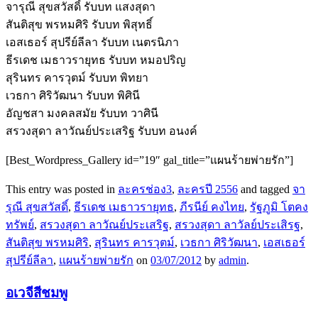
จารุณี สุขสวัสดิ์ รับบท แสงสุดา
สันติสุข พรหมศิริ รับบท พิสุทธิ์
เอสเธอร์ สุปรีย์ลีลา รับบท เนตรนิภา
ธีรเดช เมธาวรายุทธ รับบท หมอปริญ
สุรินทร คารวุตม์ รับบท พิทยา
เวธกา ศิริวัฒนา รับบท พิศินี
อัญชสา มงคลสมัย รับบท วาศินี
สรวงสุดา ลาวัณย์ประเสริฐ รับบท อนงค์
[Best_Wordpress_Gallery id=”19″ gal_title=”แผนร้ายพ่ายรัก”]
This entry was posted in
ละครช่อง3
,
ละครปี 2556
and tagged
จา
รุณี สุขสวัสดิ์
,
ธีรเดช เมธาวรายุทธ
,
ภีรนีย์ คงไทย
,
รัฐภูมิ โตคง
ทรัพย์
,
สรวงสุดา ลาวัณย์ประเสริฐ
,
สรวงสุดา ลาวัลย์ประเสิรฐ
,
สันติสุข พรหมศิริ
,
สุรินทร คารวุตม์
,
เวธกา ศิริวัฒนา
,
เอสเธอร์
สุปรีย์ลีลา
,
แผนร้ายพ่ายรัก
on
03/07/2012
by
admin
.
อเวจีสีชมพู