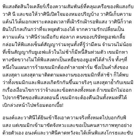
พิแสงตัดสินใจเคลียร์เรื่องความสัมพันธ์ที่คลุมเครือของพิแสงกับ
วาศิ นี และขอให้วาศินีเปิดใจมองหมอปริญบ้าง วาศินีเก็บความ
แค้นไว้เต็มอกเพราะตลอดเวลาที่เฝ้ารักเฝ้ารอพิแสง วาศินีก็วาด
ฝันไปไกลเกินกว่าที่จะหยุดตัวเองได้ จากความรักเปลี่ยนเป็น
ความแค้น วาศินีร่วมมือกับ ต่อลาภ คนของบริษัทยูเอฟเกลี้ย
กล่อมให้พิแสงเซ็นต์สัญญาร่วมทุนทั้งที่รู้ว่ามีคน จำนวนไม่น้อย
ที่เซ็นสัญญากับยูเอฟแล้วในไม่ช้าก็มีหนี้สินท่วมตัว เขมมิกหา
ทางขัดขวางไม่ให้พิแสงตกเป็นเหยื่อของยูเอฟได้สำเร็จ ทั้งๆที่
หนึ่งในแผนการร้ายเขมมิกต้องทำลายฟาร์ม ซึ่งเป็นคำสั่งของ
แสงสุดา แสงสุดามาติดตามผลงานของเขมมิกที่ล่าช้า ก็ได้พบ
ว่าทั้งเขมมิกและพิแสงเกิดรักกันขึ้นมาจริงๆ แสงสุดาย้ำกับเขมมิ
กเรื่องเงื่อนไขการว่าจ้างและข้อตกลงทั้งหมด ถ้าเขมมิกไม่ออก
ไปจากชีวิตของพิแสงตอนนี้ เขมมิกจะต้องคืนเงินทั้งหมดที่ได้
เบิกล่วงหน้าไปพร้อมดอกเบี้ย!
อนงค์และวาศินีได้ยินเข้าจึงเอาความจริงทั้งหมดไปบอกกับพิ
แสง แต่เขมมิกเข้ามาขัดจังหวะและขอเป็นคนสารภาพทุกอย่าง
ด้วยตัวเอง อนงค์และวาศินีคาดหวังจะได้เห็นพิแสงโกรธและขับ