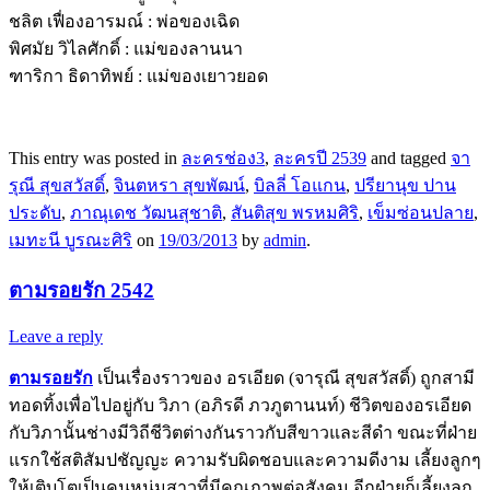
ชลิต เฟื่องอารมณ์ : พ่อของเฉิด
พิศมัย วิไลศักดิ์ : แม่ของลานนา
ฑาริกา ธิดาทิพย์ : แม่ของเยาวยอด
This entry was posted in
ละครช่อง3
,
ละครปี 2539
and tagged
จา
รุณี สุขสวัสดิ์
,
จินตหรา สุขพัฒน์
,
บิลลี่ โอแกน
,
ปรียานุข ปาน
ประดับ
,
ภาณุเดช วัฒนสุชาติ
,
สันติสุข พรหมศิริ
,
เข็มซ่อนปลาย
,
เมทะนี บูรณะศิริ
on
19/03/2013
by
admin
.
ตามรอยรัก 2542
Leave a reply
ตามรอยรัก
เป็นเรื่องราวของ อรเอียด (จารุณี สุขสวัสดิ์) ถูกสามี
ทอดทิ้งเพื่อไปอยู่กับ วิภา (อภิรดี ภวภูตานนท์) ชีวิตของอรเอียด
กับวิภานั้นช่างมีวิถีชีวิตต่างกันราวกับสีขาวและสีดำ ขณะที่ฝ่าย
แรกใช้สติสัมปชัญญะ ความรับผิดชอบและความดีงาม เลี้ยงลูกๆ
ให้เติบโตเป็นคนหนุ่มสาวที่มีคุณภาพต่อสังคม อีกฝ่ายก็เลี้ยงลูก