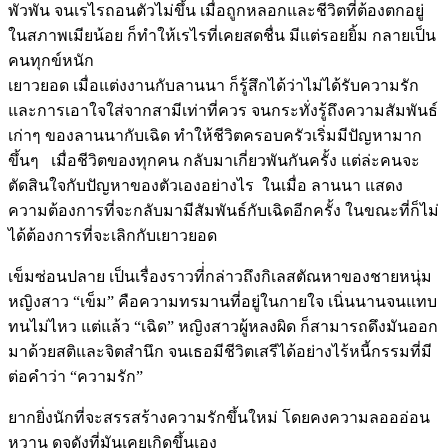
พัวพัน จนเรไรถอนตัวไม่ขึ้น เมื่อถูกหลอกและชีวิตที่ต้องตกอยู่
ในสภาพเมียน้อย ก็ทำให้เรไรที่เคยสดชื่น มีแต่รอยยิ้ม กลายเป็น
คนทุกข์หนัก
เยาวยอด เมื่อแต่งงานกับลานนา ก็รู้สึกได้ว่าไม่ได้รับความรัก
และการเอาใจใส่จากสามีเท่าที่ควร จนกระทั่งรู้ถึงความสัมพันธ์
เก่าๆ ของลานนากับเฉิด ทำให้ชีวิตครอบครัวเริ่มมีปัญหามาก
ขึ้นๆ เมื่อชีวิตของทุกคน กลับมาเกี่ยวพันกันครั้ง แต่ล่ะคนจะ
ตัดสินใจกับปัญหาของตัวเองอย่างไร ในเมื่อ ลานนา แสดง
ความต้องการที่จะกลับมามีสัมพันธ์กับเฉิดอีกครั้ง ในขณะที่ก็ไม่
ได้ต้องการที่จะเลิกกับเยาวยอด
เข็มซ่อนปลาย เป็นเรื่องราวที่่กล่าวถึงกิเลสตัณหาของชายหนุ่ม
หญิงสาว “เข็ม” คือความทรมานที่อยู่ในกายใจ เนิ่นนานจนแทบ
ทนไม่ไหว แต่แล้ว “เฉิด” หญิงสาวผู้หลงผิด ก็สามารถดึงมันออก
มาด้วยสติและจิตสำนึก จนเธอมีชีวิตเสรีได้อย่างไร้หนี้กรรมที่มี
ต่อคำว่า “ความรัก”
ยากยิ่งนักที่จะสรรสร้างความรักขึ้นใหม่ โดยคงความลอออ่อน
หวาน ดุจดังที่มันเคยเกิดขึ้นเอง