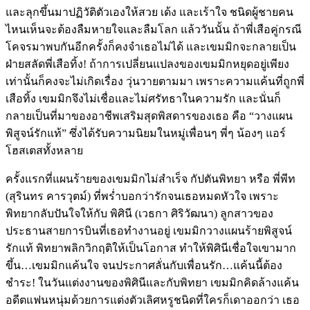
และลุกขึ้นมาปฏิวัติตัวเองให้สวย เด้ง และเร้าใจ ชนิดผู้ชายคน
ไหนเห็นจะต้องลืมหายใจและลืมโลก แล้ววันนั้น ถ้าพี่เสือคู่กรณี
โคจรมาพบกันอีกครั้งก็คงจำเธอไม่ได้ และเขมมิกจะกลายเป็น
ฝ่ายสลัดพี่เสือทิ้ง! ถ้าการเปลี่ยนแปลงของเขมมิกหยุดอยู่เพียง
เท่านั้นก็คงจะไม่เกิดเรื่อง วุ่นวายตามมา เพราะความแค้นที่ถูกพี่
เสือทิ้ง เขมมิกจึงไม่เชื่อและไม่ศรัทธาในความรัก และนั่นก็
กลายเป็นที่มาของอาชีพเสริมสุดพิสดารของเธอ คือ “วางแผน
พิสูจน์รักแท้” ซึ่งได้รับความนิยมในหมู่เพื่อนๆ พี่ๆ น้องๆ แอร์
โฮสเตสทั้งหลาย
ครั้งแรกที่แผนร้ายของเขมมิกไม่สำเร็จ กัปตันพิทยา หรือ พี่พีท
(สุรินทร คารวุตม์) ที่พร่ำบอกว่ารักจนเธอหมดหัวใจ เพราะ
พิทยากลับปันใจให้กับ พิศินี (เวธกา ศิริวัฒนา) ลูกสาวของ
ประธานสายการบินที่เธอทำงานอยู่ เขมมิกวางแผนร้ายพิสูจน์
รักแท้ พิทยาพลิกวิกฤติให้เป็นโอกาส ทำให้พิศินีเชื่อใจเขามาก
ขึ้น…เขมมิกแค้นใจ จนประกาศลั่นกับเพื่อนรัก…แค้นนี้ต้อง
ชำระ! ในวันแต่งงานของพิศินีและกับพิทยา เขมมิกคิดล้างแค้น
อดีตแฟนหนุ่มด้วยการแต่งตัวเลิศหรูชนิดที่ใครก็เดาออกว่า เธอ