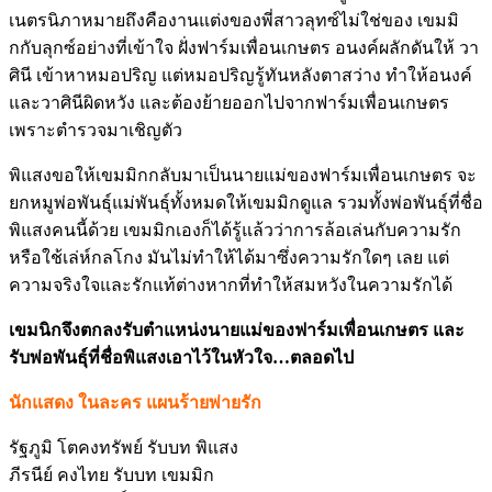
เนตรนิภาหมายถึงคืองานแต่งของพี่สาวลุทซ์ไม่ใช่ของ เขมมิ
กกับลุกซ์อย่างที่เข้าใจ ฝั่งฟาร์มเพื่อนเกษตร อนงค์ผลักดันให้ วา
ศินี เข้าหาหมอปริญ แต่หมอปริญรู้ทันหลังตาสว่าง ทำให้อนงค์
และวาศินีผิดหวัง และต้องย้ายออกไปจากฟาร์มเพื่อนเกษตร
เพราะตำรวจมาเชิญตัว
พิแสงขอให้เขมมิกกลับมาเป็นนายแม่ของฟาร์มเพื่อนเกษตร จะ
ยกหมูพ่อพันธุ์แม่พันธุ์ทั้งหมดให้เขมมิกดูแล รวมทั้งพ่อพันธุ์ที่ชื่อ
พิแสงคนนี้ด้วย เขมมิกเองก็ได้รู้แล้วว่าการล้อเล่นกับความรัก
หรือใช้เล่ห์กลโกง มันไม่ทำให้ได้มาซึ่งความรักใดๆ เลย แต่
ความจริงใจและรักแท้ต่างหากที่ทำให้สมหวังในความรักได้
เขมนิกจึงตกลงรับตำแหน่งนายแม่ของฟาร์มเพื่อนเกษตร และ
รับพ่อพันธุ์ที่ชื่อพิแสงเอาไว้ในหัวใจ…ตลอดไป
นักแสดง ในละคร แผนร้ายพ่ายรัก
รัฐภูมิ โตคงทรัพย์ รับบท พิแสง
ภีรนีย์ คงไทย รับบท เขมมิก