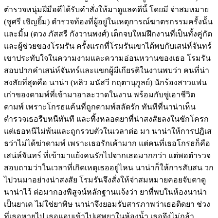
ตำรวจหนุ่มฝีมือดีได้รับคำสั่งให้มาดูแลคดีนี้ โดยมี จ่าสมหมาย
(ชูศรี เชิญยิ้ม) ตำรวจท้องที่ผู้อยู่ในเหตุการณ์ฆาตรกรรมครั้งนั้น
และมิ้ม (ตวง ภัสสรี กังวานพงศ์) เด็กจบใหม่ฝึกงานที่เป็นทั้งคู่กัด
และผู้ช่วยของโรมรัน ครั้งแรกที่โรมรันเขาได้พบกับเสน่ห์จันทร์
เขาประทับใจในความงามและความอ่อนหวานของเธอ โรมรัน
สอบปากคำเสน่ห์จันทร์และแขกผู้มีเกียรติในงานพบว่า คนที่น่า
สงสัยที่สุดคือ นาน่า (หลิว มนัสวี กฤตานุกูลย์) นักร้องสาวแฟน
เก่าของดามพ์ที่เข้ามาอาละวาดในงาน พร้อมกับขู่เอาชีวิต
ดามพ์ เพราะโกรธแค้นที่ถูกดามพ์สลัดรัก ทันทีที่นาน่าเห็น
ตำรวจเธอรีบหนีทันที และทิ้งหลอดยาที่น่าสงสัยลงในชักโครก
แต่เธอหนีไม่พ้นและถูกรวบตัวในเวลาต่อ มา นาน่าให้การปฎิเส
ธว่าไม่ได้ฆ่าดามพ์ เพราะเธอรักเค้ามาก แต่คนที่เธอโกรธก็คือ
เสน่ห์จันทร์ ที่เข้ามาแย้งคนรักไปจากเธอมากกว่า แต่พอตำรวจ
สอบถามว่าในเวลาที่เกิดเหตุเธออยู่ไหน นาน่าก็ให้การสับสน วก
ไปวนมาอย่างน่าสงสัย โรมรันจึงสั่งให้จ่าสมหมายคอยจับตาดู
นาน่าไว้ ต่อมากองพิสูจน์หลักฐานแจ้งว่า ยาที่พบในห้องนาน่า
เป็นยาเค ไม่ใช่ยาพิษ นาน่าจึงยอมรับสารภาพว่าเธอติดยา ช่วง
ที่เธอหายไป เธอแอบเข้าไปเสพยาในห้องน้ำ เธอจึงไม่กล้า