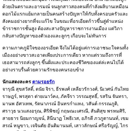
ด้วยเงินตราและอารมณ์ จนลูกสาวสองคนที่กำลังผลิบานเหมือน
ดอกไม้แรกแย้มกลายเป็นคนสร้างปัญหาให้กับทั้งครอบครัวและ
สังคมอย่างยากที่จะแก้ไข ในขณะที่อรเอียดก้าวขึ้นสู่ตำแหน่ง
ข้าราชการชั้นสูง ต้องสะสางปัญหาราชการงานเมือง แต่วิภา
กลับสางปัญหาของตัวเองและลูกๆ เกือบจะไม่ทันการ
ความภาคภูมิใจของอรเอียด จึงไม่ได้อยู่แค่การเอาชนะใจคนทั้ง
เมืองอย่างขาวสะอาดเพียงประการเดียว หากแต่รวมถึงการที่
เธอสามารถส่งลูกๆ ขึ้นฝั่งและประคองชีวิตของแต่ล่ะคนไปได้
อย่างราบรื่นด้วยความรักของคนรอบข้าง
นักแสดงละคร
ตามรอยรัก
จารุณี สุขสวัสดิ์, ดนัย จิรา, ธีรพงศ์ เหลียวรักวงศ์, นิเวศน์ กันไทย
ราษฎร์, พรสุดา ต่ายเนาว์คง, ภัคจีรา วรรณสุทธิ์, รสริน จันทรา,
มานพ อัศวเทพ, รัตนาภรณ์ อินทรกำแหง, วสันต์ กรรณภูติ,
ศราวุธ นวแสงอรุณ, ศิริพิชญ์ กฤษณะเศรณี, สันติสุข พรหมศิริ,
สายธาร นิยมกาญจน์, สินีนาฏ โพธิเวส, อภิรดี ภวภูตานนท์, เขม
สรณ์ หนูขาว, เจจินตัย อันติมานนท์, เสาวลักษณ์ ศรีอรัญญ์, ไกร