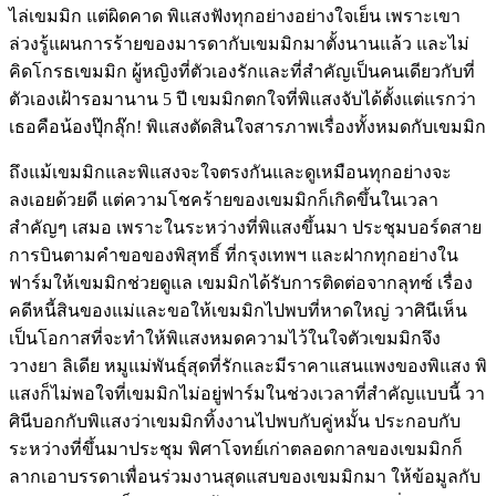
ไล่เขมมิก แต่ผิดคาด พิแสงฟังทุกอย่างอย่างใจเย็น เพราะเขา
ล่วงรู้แผนการร้ายของมารดากับเขมมิกมาตั้งนานแล้ว และไม่
คิดโกรธเขมมิก ผู้หญิงที่ตัวเองรักและที่สำคัญเป็นคนเดียวกับที่
ตัวเองเฝ้ารอมานาน 5 ปี เขมมิกตกใจที่พิแสงจับได้ตั้งแต่แรกว่า
เธอคือน้องปุ๊กลุ๊ก! พิแสงตัดสินใจสารภาพเรื่องทั้งหมดกับเขมมิก
ถึงแม้เขมมิกและพิแสงจะใจตรงกันและดูเหมือนทุกอย่างจะ
ลงเอยด้วยดี แต่ความโชคร้ายของเขมมิกก็เกิดขึ้นในเวลา
สำคัญๆ เสมอ เพราะในระหว่างที่พิแสงขึ้นมา ประชุมบอร์ดสาย
การบินตามคำขอของพิสุทธิ์ ที่กรุงเทพฯ และฝากทุกอย่างใน
ฟาร์มให้เขมมิกช่วยดูแล เขมมิกได้รับการติดต่อจากลุทซ์ เรื่อง
คดีหนี้สินของแม่และขอให้เขมมิกไปพบที่หาดใหญ่ วาศินีเห็น
เป็นโอกาสที่จะทำให้พิแสงหมดความไว้ในใจตัวเขมมิกจึง
วางยา ลิเดีย หมูแม่พันธุ์สุดที่รักและมีราคาแสนแพงของพิแสง พิ
แสงก็ไม่พอใจที่เขมมิกไม่อยู่ฟาร์มในช่วงเวลาที่สำคัญแบบนี้ วา
ศินีบอกกับพิแสงว่าเขมมิกทิ้งงานไปพบกับคู่หมั้น ประกอบกับ
ระหว่างที่ขึ้นมาประชุม พิศาโจทย์เก่าตลอดกาลของเขมมิกก็
ลากเอาบรรดาเพื่อนร่วมงานสุดแสบของเขมมิกมา ให้ข้อมูลกับ