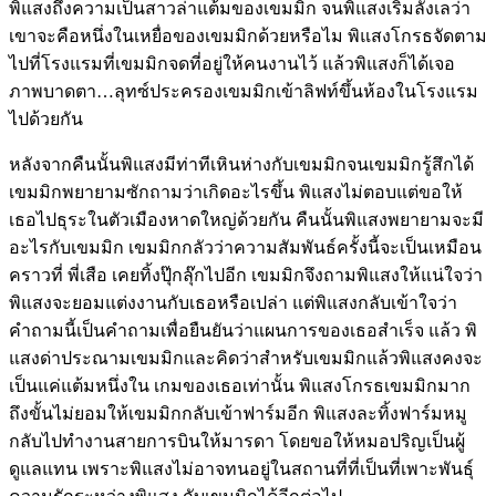
พิแสงถึงความเป็นสาวล่าแต้มของเขมมิก จนพิแสงเริ่มลังเลว่า
เขาจะคือหนึ่งในเหยื่อของเขมมิกด้วยหรือไม พิแสงโกรธจัดตาม
ไปที่โรงแรมที่เขมมิกจดที่อยู่ให้คนงานไว้ แล้วพิแสงก็ได้เจอ
ภาพบาดตา…ลุทซ์ประครองเขมมิกเข้าลิฟท์ขึ้นห้องในโรงแรม
ไปด้วยกัน
หลังจากคืนนั้นพิแสงมีท่าทีเหินห่างกับเขมมิกจนเขมมิกรู้สึกได้
เขมมิกพยายามซักถามว่าเกิดอะไรขึ้น พิแสงไม่ตอบแต่ขอให้
เธอไปธุระในตัวเมืองหาดใหญ่ด้วยกัน คืนนั้นพิแสงพยายามจะมี
อะไรกับเขมมิก เขมมิกกลัวว่าความสัมพันธ์ครั้งนี้จะเป็นเหมือน
คราวที่ พี่เสือ เคยทิ้งปุ๊กลุ๊กไปอีก เขมมิกจึงถามพิแสงให้แน่ใจว่า
พิแสงจะยอมแต่งงานกับเธอหรือเปล่า แต่พิแสงกลับเข้าใจว่า
คำถามนี้เป็นคำถามเพื่อยืนยันว่าแผนการของเธอสำเร็จ แล้ว พิ
แสงด่าประณามเขมมิกและคิดว่าสำหรับเขมมิกแล้วพิแสงคงจะ
เป็นแค่แต้มหนึ่งใน เกมของเธอเท่านั้น พิแสงโกรธเขมมิกมาก
ถึงขั้นไม่ยอมให้เขมมิกกลับเข้าฟาร์มอีก พิแสงละทิ้งฟาร์มหมู
กลับไปทำงานสายการบินให้มารดา โดยขอให้หมอปริญเป็นผู้
ดูแลแทน เพราะพิแสงไม่อาจทนอยู่ในสถานที่ที่เป็นที่เพาะพันธุ์