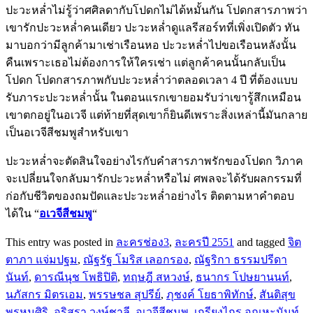
ปะวะหล่ำไม่รู้ว่าศศิลดากับโปดกไม่ได้หมั้นกัน โปดกสารภาพว่า
เขารักปะวะหล่ำคนเดียว ปะวะหล่ำดูแลรีสอร์ทที่เพิ่งเปิดตัว ทัน
มาบอกว่ามีลูกค้ามาเช่าเรือนหอ ปะวะหล่ำไปขอเรือนหลังนั้น
คืนเพราะเธอไม่ต้องการให้ใครเช่า แต่ลูกค้าคนนั้นกลับเป็น
โปดก โปดกสารภาพกับปะวะหล่ำว่าตลอดเวลา 4 ปี ที่ต้องแบบ
รับภาระปะวะหล่ำนั้น ในตอนแรกเขายอมรับว่าเขารู้สึกเหมือน
เขาตกอยู่ในอเวจี แต่ท้ายที่สุดเขาก็ยินดีเพราะสิ่งเหล่านี้มันกลาย
เป็นอเวจีสีชมพูสำหรับเขา
ปะวะหล่ำจะตัดสินใจอย่างไรกับคำสารภาพรักของโปดก วิภาค
จะเปลี่ยนใจกลับมารักปะวะหล่ำหรือไม่ ศพลจะได้รับผลกรรมที่
ก่อกับชีวิตของถมปัดและปะวะหล่ำอย่างไร ติดตามหาคำตอบ
ได้ใน “
อเวจีสีชมพู
“
This entry was posted in
ละครช่อง3
,
ละครปี 2551
and tagged
จิต
ตาภา แจ่มปฐม
,
ณัฐรัฐ โมริส เลอกรอง
,
ณัฐริกา ธรรมปรีดา
นันท์
,
ดารณีนุช โพธิปิติ
,
ทฤษฎี สหวงษ์
,
ธนากร โปษยานนท์
,
นภัสกร มิตรเอม
,
พรรษชล สุปรีย์
,
ภุชงค์ โยธาพิทักษ์
,
สันติสุข
พรหมศิริ
,
อริสรา วงษ์ชาลี
,
อเวจีสีชมพู
,
เกรียงไกร อุณหะนันท์