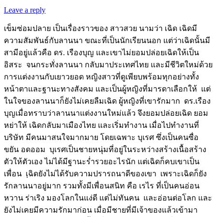
Leave a reply
เข็มซ่อมปลาย เป็นเรื่องราวของ สาวสวย นามว่า เฉิด เฉิดมี
ความสัมพันธ์กับลานนา ขณะที่เป็นนักเรียนนอก แต่ว่าเฉิดนั้นมี
สามีอยู่แล้วคือ ดร. เรืองบุญ และเขาไม่ยอมปล่อยเฉิดให้เป็น
อิสระ จนกระทั่งลานนา กลับมาประเทศไทย และมีชีวิตใหม่ด้วย
การแต่งงานกับเยาวยอด หญิงสาวที่ดูเพียบพร้อมทุกอย่างทั้ง
หน้าตาและฐานะทางสังคม และเป็นผู้หญิงที่มารดาเลือกให้ แต่
ในใจของลานนาก็ยังไม่เคยลืมเฉิด ผู้หญิงที่เขารักมาก ดร.เรือง
บุญเมื่อทราบว่าลานนาแต่งงานใหม่แล้ว จึงยอมปล่อยเฉิด ยอม
หย่าให้ เฉิดกลับมาเมืองไทย และเริ่มทำงาน เมื่อไปทำงานที่
บริษัท มีคนมาสนใจมากมาย โดยเฉพาะ บุเรศ ซึ่งเป็นคนซื่อ
ขยัน อดออม บุเรศเป็นชายหนุ่มที่อยู่ในระหว่างสร้างเนื้อสร้าง
ตัวให้ตัวเอง ไม่ได้มีฐานะร่ำรวยอะไรนัก แต่เฉิดก็คบเขาเป็น
เพื่อน เฺฉิดยังไม่ได้รับความปรารถนาดีของเขา เพราะเฉิดก็ยัง
รักลานนาอยู่มาก รวมทั้งมีเพื่อนสนิท คือ เรไร ที่เป็นคนอ่อน
หวาน ร่าเริง มองโลกในแง่ดี แต่ไม่ทันคน และอ่อนต่อโลก และ
ยังไม่เคยมีความรักมาก่อน เมื่อมีชายที่มีเจ้าของแล้วเข้ามา