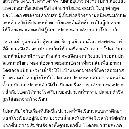
อิสรภาพให้ ปะวะหล่ำเคารพโปดกอยู่แล้ว เพราะโปดกเลี้ยงและ
ปกครองมาตั้งแต่เกิด จึงไม่ลำบากใจและยอมรับในทุกคำพูด
ของโปดก ศพลรวมหัวกับศก ผู้เป็นพ่อสร้างความสนิทสนมกับปะ
วะหล่ำ หวังให้ปะวะหล่ำตายใจและคืนสิทธิ์การเป็นผู้ปกครอง
ให้โดยศพลและศกไม่รู้เลยว่าปะวะหล่ำแต่งงานกับโปดกแล้ว
ปะวะหล่ำดูแก่นแก้ว สู้คน แต่จริง ๆ แล้วอ่อนไหว พอศพลมาทำ
ดีด้วยเธอจึงคิดจะแบ่งสวนส้มให้ แต่เรื่องกลับแตกว่าโปดกกับปะ
วะหล่ำเป็นสามีภรรยากันแล้ว ศพลจึงหมดหวังและโกรธถมปัด
จินตนาเมียถมทอง น้องสาวของถมปัด มาที่สวนส้มเพื่อเอาสม
ปัดของถมปัด ปะวะหล่ำจึงให้ไปบ้าง แต่ถมทองก็ยังคงคอยมาส
ร้างความรำคาญใจให้กับโปดกและปะวะหล่ำเสมอ ๆ ศพลแค้น
ทั้งถมปัดและปะวะหล่ำ จึงไปเปิดเผยเรื่องการแต่งงานของปะวะ
หล่ำกับโปดกให้ทางโรงเรียนของปะวะหล่ำทราบ ปะวะหล่ำจึง
ถูกไล่ออกจากโรงเรียน
โปดกเสียใจกับเรื่องที่เกิดขึ้น ปะวะหล่ำจึงเรียนระบบการศึกษา
นอกโรงเรียนอยู่กับบ้าน ปะวะหล่ำและโปดกจึงมีเวลาใกล้ชิดกัน
มากขึ้น ความสัมพันธ์ของทั้งคู่พัฒนาขึ้น โปดกพยายามสะกด