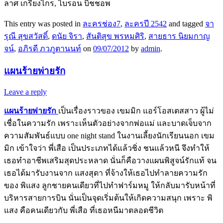
ลาศ เกรียงไกร, ไบรอน บิชชอพ
This entry was posted in
ละครช่อง7
,
ละครปี 2542
and tagged
จา
รุณี สุขสวัสดิ์
,
ดนัย จิรา
,
สันติสุข พรหมศิริ
,
สายธาร นิยมกาญ
จน์
,
อภิรดี ภวภูตานนท์
on
09/07/2012
by
admin
.
แผนร้ายพ่ายรัก
Leave a reply
แผนร้ายพ่ายรัก
เป็นเรื่องราวของ เขมมิก แอร์โอสเตสสาว ผู้ไม่
เชื่อในความรัก เพราะเห็นตัวอย่างจากพ่อแม่ และบาดเจ็บจาก
ความสัมพันธ์แบบ one night stand ในงานเลี้ยงนักเรียนนอก เขม
มิก เข้าใจว่า พี่เสือ เป็นประเภทได้แล้วชิ่ง ชนแล้วหนี จึงทำให้
เธอทำอาชีพเสริมสุดประหลาด นั่นก็คือวางแผนพิสูจน์รักแท้ จน
เธอได้มารับงานจาก แสงสุดา ที่จ้างให้เธอไปทำลายความรัก
ของ พิแสง ลูกชายคนเดียวที่ไปทำฟาร์มหมู ให้กลับมารับหน้าที่
บริหารสายการบิน นั่นเป็นจุดเริ่มต้นให้เกิดความสนุก เพราะ พิ
แสง คือคนเดียวกับ พี่เสือ ที่เธอหนีมาตลอดชีวิต