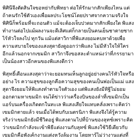
พิศินีจึงตัดสินใจขอหย่ากับพิทยา ต่อให้รักมากสักเพียงไหน แต่
ถ้าคนรักใช้ตัวเองเพื่อผลประโยชน์โดยปราศจากความจริงใจ
พิศินีก็พร้อมที่จะถอนตัว แม้จะต้องเจ็บปวดมากสักเพียงใด พิแสง
ทำงานต่อไปแม้ผลงานจะดีเลิศแต่ก็กลายเป็นคนเย็นชาตายซาก
ไร้หัวใจลงไป ทุกวัน แม้แต่สาวิกาที่พิแสงยอมคบหาด้วยเพื่อ
ความสบายใจของแสงสุดายังดูออกว่าพิแสง ไม่มีหัวใจให้ใคร
อีกแล้วนอกจากเขมมิก สาวิกาจึงขอสละตำแหน่งว่าที่ภรรยามา
เป็นน้องสาวอีกคนของพิแสงดีกว่า
พิสุทธิ์เตือนแสงสุดาว่าจะยอมทนเห็นลูกอยู่อย่างคนไร้หัวใจหรือ
อย่าง ไร ความสุขของลูกคือความสุขของคนเป็นพ่อเป็นแม่ แสง
สุดาจึงยอมให้พิแสงทำตามใจตัวเอง แต่พิแสงยังมีทิฐิไม่ยอม
ออกตามหาเขมมิก จนได้ข่าวว่าเครื่องบินของลำที่เขมมิกเป็น
แอร์บนเครื่องเกิดตกในทะเล พิแสงเสียใจแทบคลั่งเพราะคิดว่า
เขมมิกตายแล้ว จนเมื่อได้พบกับเนตรนิภา พิแสงจึงได้รู้ความ
จริงว่าเขมมิกยังมีชีวิตอยู่ พิแสงตามไปที่บ้านของลุทซ์เพราะคิด
ว่าเขมมิกกำลังจะเข้าพิธีแต่งงานกับลุทซ์ พิแสงใช้วิธีเดียวกับ
เขมมิกคือพังเค้กงานแต่งหวังล้มงาน โดยหารู้ไม่ว่างานแต่งที่