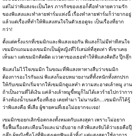
แต่ไม่ว่าพิแสงจะเป็นใคร ภารกิจของเธอก็คือทำลายความรัก
ของพิแสงและทำลายฟาร์มแห่งนี้ เรื่องทำลายฟาร์มก็ว่ายากอยู่
แล้วแต่เรื่องที่ทำให้พิแสงสนใจในตัวเธอดูจะ เป็นเรื่องที่ยาก
กว่า!
ตั้งแต่ครั้งแรกที่เขมมิกและพิแสงเจอกัน พิแสงก็ไม่มีท่าทีสนใจ
เขมมิกแถมมองเขมมิกเป็นผู้หญิงที่ไร้เสน่ห์ที่สุดเท่า ที่เขาเคย
เห็นมา แต่เขมมิกคิดผิด แววตาของเธอทำให้พิแสงคิดถึง ปุ๊กลุ๊ก
พิแสงไม่ไว้ใจเขมมิก ในขณะที่พิแสงหาทางสืบว่าเขมมิก
ต้องการอะไรกันแน่ พิแสงก็มอบหมายงานที่ทั้งหนักทั้งสกปรก
ให้กับเขมมิกเริ่มจากให้เขมมิกดูแลทำ ความสะอาดเล้าหมู งาน
ถ้าเป็นงานที่ได้เงิน แค่ล้างเล้าหมูขี้หมูก็ไม่ได้เลวร้ายไปกว่าการ
ล้างห้องน้ำบนเครื่องที่เธอ เคยทำมา ไม่นานนัก…เขมมิกก็ได้รู้
ว่าพิแสงคือ พี่เสือ ผู้ชายคนที่เธอไม่อยากจะเจอ!
เขมมิกขอยกเลิกข้อตกลงทั้งหมดกับแสงสุดา เพราะไม่อยาก
รื้อฟื้นเรื่องสะเทือนใจและน่าอับอาย กลัวพิแสงจับได้ว่าเธอคือปุ๊
กลุ๊ก ผู้หญิงซื่อโง่ที่พิแสงเคยฟันแล้วทิ้ง! แต่แสงสุดาใช้อาการ