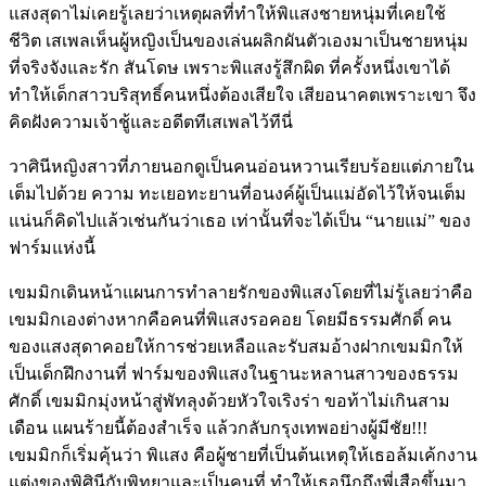
แสงสุดาไม่เคยรู้เลยว่าเหตุผลที่ทำให้พิแสงชายหนุ่มที่เคยใช้
ชีวิต เสเพลเห็นผู้หญิงเป็นของเล่นผลิกผันตัวเองมาเป็นชายหนุ่ม
ที่จริงจังและรัก สันโดษ เพราะพิแสงรู้สึกผิด ที่ครั้งหนึ่งเขาได้
ทำให้เด็กสาวบริสุทธิ์คนหนึ่งต้องเสียใจ เสียอนาคตเพราะเขา จึง
คิดฝังความเจ้าชู้และอดีตทีเสเพลไว้ทีนี่
วาศินีหญิงสาวที่ภายนอกดูเป็นคนอ่อนหวานเรียบร้อยแต่ภายใน
เต็มไปด้วย ความ ทะเยอทะยานที่อนงค์ผู้เป็นแม่อัดไว้ให้จนเต็ม
แน่นก็คิดไปแล้วเช่นกันว่าเธอ เท่านั้นที่จะได้เป็น “นายแม่” ของ
ฟาร์มแห่งนี้
เขมมิกเดินหน้าแผนการทำลายรักของพิแสงโดยที่ไม่รู้เลยว่าคือ
เขมมิกเองต่างหากคือคนที่พิแสงรอคอย โดยมีธรรมศักดิ์ คน
ของแสงสุดาคอยให้การช่วยเหลือและรับสมอ้างฝากเขมมิกให้
เป็นเด็กฝึกงานที่ ฟาร์มของพิแสงในฐานะหลานสาวของธรรม
ศักดิ์ เขมมิกมุ่งหน้าสู่พัทลุงด้วยหัวใจเริงร่า ขอท้าไม่เกินสาม
เดือน แผนร้ายนี้ต้องสำเร็จ แล้วกลับกรุงเทพอย่างผู้มีชัย!!!
เขมมิกก็เริ่มคุ้นว่า พิแสง คือผู้ชายที่เป็นต้นเหตุให้เธอล้มเค้กงาน
แต่งของพิศินีกับพิทยาและเป็นคนที่ ทำให้เธอนึกถึงพี่เสือขึ้นมา