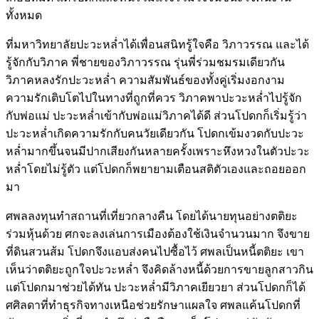
ทั้งหมด
ที่มหาวิทยาลัยปะวะหล่ำได้เพื่อนสนิทรู้ใจคือ วิภาวรรณ และได้
รู้จักกับวิภาค พี่ชายของวิภาวรรณ รุ่นพี่ร่วมชมรมเดียวกัน
วิภาคหลงรักปะวะหล่ำ ความสัมพันธ์ของทั้งคู่เริ่มงอกงาม
ความรักเติบโตไปในทางที่ถูกที่ควร วิภาคพาปะวะหล่ำไปรู้จัก
กับพ่อแม่ ปะวะหล่ำเข้ากับพ่อแม่วิภาคได้ดี ส่วนโปดกก็เริ่มรู้ว่า
ปะวะหล่ำเกิดความรักกับคนวัยเดียวกัน โปดกเข้มงวดกับปะวะ
หล่ำมากขึ้นจนมีปากเสียงกันหลายครั้งเพราะหึงหวงในตัวปะวะ
หล่ำโดยไม่รู้ตัว แต่โปดกก็พยายามเตือนสติตัวเองและถอยออก
มา
ศพลลงทุนทำสถานที่เที่ยวกลางคืน โดยได้นายทุนอย่างตติยะ
ร่วมหุ้นด้วย ศกจะลงเล่นการเมืองต้องใช้เงินจำนวนมาก จึงขาย
ที่ดินสวนส้ม โปดกจึงแอบส่งคนไปซื้อไว้ ศพลเป็นหนี้ตติยะ เขา
เห็นว่าตติยะถูกใจปะวะหล่ำ จึงคิดล้างหนี้ด้วยการขายลูกสาวกิน
แต่โปดกมาช่วยได้ทัน ปะวะหล่ำมีวิภาคเยียวยา ส่วนโปดกก็ได้
ศศิลดาที่ทำธุรกิจทางเหนือช่วยรักษาแผลใจ ศพลแค้นโปดกที่