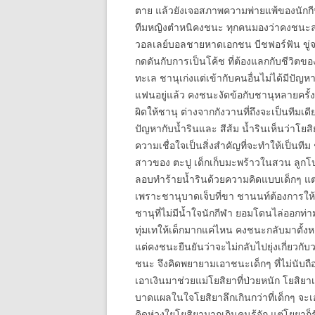
ตาย แล้วยังเจอสภาพความพ่ายแพ้ของนักกีฬา
ทีมหญิงตำหนิคงชนะ ทุกคนมองว่าคงชนะละท
วอลเลย์บอลชายหาดเอกชน บีชฟอร์ฟัน ขู่จ
กดดันกับการเป็นโค้ช ที่ต้องแลกกับชีวิต
ทะเล ชานุเก่งแต่เข้ากับคนอื่นไม่ได้มีปัญหาเ
แฟนอยู่แล้ว คงชนะงัดข้อกับชานุหลายครั
ผิดให้ชานุ ต่างจากกังวานที่ถึงจะเป็นทีมเดี
ปัญหากับน้ำรินและ สีส้ม น้ำรินเห็นว่าโยส
ความเชื่อใจเป็นสิ่งสำคัญที่จะทำให้เป็นทีม
สาวของ ตะปู เด็กเก็บมะพร้าวในสวน ลูกโป่ง
ลอบทำร้ายน้ำรินด้วยความคิดแบบเด็กๆ แต่
เพราะชานุบาดเจ็บที่ขา ชานนท์ต้องการใ
ชานุที่ไม่มีน้ำใจนักกีฬา ยอมโดนไล่ออกท
ทุ่มเทให้เด็กมากแค่ไหน คงชนะกลับมาตั้งหล
แต่คงชนะยืนยันว่าจะไม่กลับไปยุ่งเกี่ยว
ชนะ จึงคิดพยายามเอาชนะเด็กๆ ที่ไม่นับถือ
เอาเงินมาช่วยแม่โยสิยาที่ป่วยหนัก โยสิยา
บาดแผลในใจโยสิยาลึกเกินกว่าที่เด็กๆ 
คิดห่วงใยโยสิยามากเกินคนรู้จัก แต่โยยาก