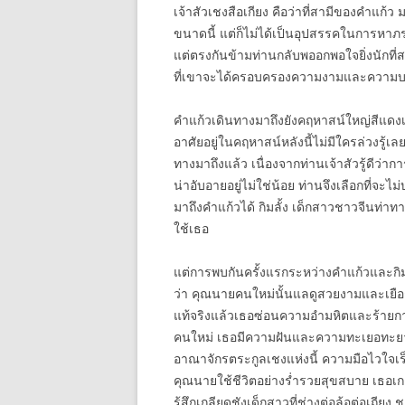
เจ้าสัวเชงสือเกียง คือว่าที่สามีของคำแก้ว
ขนาดนี้ แต่ก็ไม่ได้เป็นอุปสรรคในการหาภร
แต่ตรงกันข้ามท่านกลับพออกพอใจยิ่งนักท
ที่เขาจะได้ครอบครองความงามและความบริสุ
คำแก้วเดินทางมาถึงยังคฤหาสน์ใหญ่สีแดงเก
อาศัยอยู่ในคฤหาสน์หลังนี้ไม่มีใครล่วงรู้เล
ทางมาถึงแล้ว เนื่องจากท่านเจ้าสัวรู้ดีว่าก
น่าอับอายอยู่ไม่ใช่น้อย ท่านจึงเลือกที่จะไ
มาถึงคำแก้วได้ กิมลั้ง เด็กสาวชาวจีนท่า
ใช้เธอ
แต่การพบกันครั้งแรกระหว่างคำแก้วและกิมลั้งน
ว่า คุณนายคนใหม่นั้นแลดูสวยงามและเยือกเ
แท้จริงแล้วเธอซ่อนความอำมหิตและร้ายกาจอย
คนใหม่ เธอมีความฝันและความทะเยอทะยานอยู่
อาณาจักรตระกูลเชงแห่งนี้ ความมือไวใจเร็ว
คุณนายใช้ชีวิตอย่างร่ำรวยสุขสบาย เธอเ
รู้สึกเกลียดชังเด็กสาวที่ช่างต่อล้อต่อเถียง