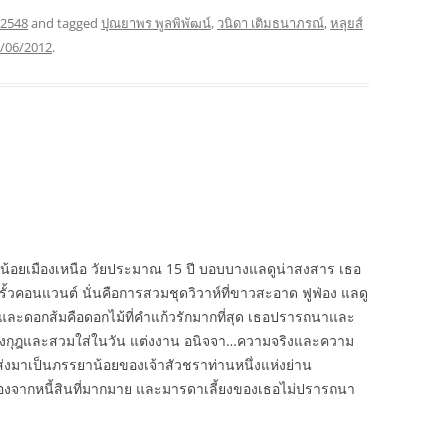
 2548
and tagged
ปุณยาพร พูลพิพัฒน์
,
วนิดา เติมธนาภรณ์
,
หลุยส์
/06/2012
.
วน้อยเมืองเหนือ วัยประมาณ 15 ปี บอบบางแลดูน่าสงสาร เธอ
ั้วคอนแวนต์ นั่นคือการสวมชุดวิวาห์ที่ขาวสะอาด ฟูฟ่อง แลดู
ย และดอกส้มคือดอกไม้ที่คำแก้วรักมากที่สุด เธอปรารถนาและ
็นมงกุฎและสวมใส่ในวัน แต่งงาน อนิจจา…ความจริงและความ
ูกส่งมาเป็นภรรยาน้อยของเจ้าสัวชราท่านหนึ่งแห่งย่าน
ื่องจากหนี้สินที่มากมาย และมารดาเลี้ยงของเธอไม่ปรารถนา