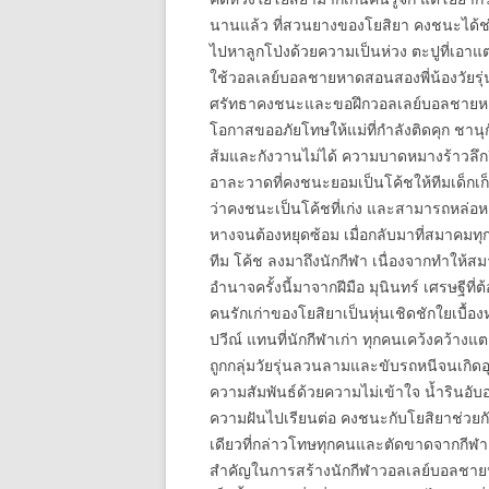
นานแล้ว ที่สวนยางของโยสิยา คงชนะได้ช่ว
ไปหาลูกโป่งด้วยความเป็นห่วง ตะปูที่เอาแต
ใช้วอลเลย์บอลชายหาดสอนสองพี่น้องวัยรุ่นให้
ศรัทธาคงชนะและขอฝึกวอลเลย์บอลชายหาด เ
โอกาสขออภัยโทษให้แม่ที่กำลังติดคุก ชานุ
ส้มและกังวานไม่ได้ ความบาดหมางร้าวลึก
อาละวาดที่คงชนะยอมเป็นโค้ชให้ทีมเด็กเก็บม
ว่าคงชนะเป็นโค้ชที่เก่ง และสามารถหล่อห
หางจนต้องหยุดซ้อม เมื่อกลับมาที่สมาคมทุกค
ทีม โค้ช ลงมาถึงนักกีฬา เนื่องจากทำให้สมาคม
อำนาจครั้งนี้มาจากฝีมือ มุนินทร์ เศรษฐีที
คนรักเก่าของโยสิยาเป็นหุ่นเชิดชักใยเบื้อง
ปวีณ์ แทนที่นักกีฬาเก่า ทุกคนเคว้งคว้าง
ถูกกลุ่มวัยรุ่นลวนลามและขับรถหนีจนเกิด
ความสัมพันธ์ด้วยความไม่เข้าใจ น้ำรินอับ
ความฝันไปเรียนต่อ คงชนะกับโยสิยาช่วยกั
เดียวที่กล่าวโทษทุกคนและตัดขาดจากกีฬา มุ
สำคัญในการสร้างนักกีฬาวอลเลย์บอลชายหา