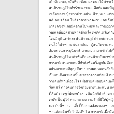
เด็กทั้งสามมุ่งมั่นที่จะซ้อม คงชนะได้ข่าว
สันติราษฎร์ไปทำร้ายคงชนะเพื่อตัดตอนป
เหลือของหญิงชาวบ้านอย่าง น้าบุหงา แต่
สติเลอะเลือน โยสิยาตามหาคงชนะจนล้มป่ว
เกลียดชังที่เคยมีต่อกันไปหมดและร่วมออกต
วอลเลย์บอลชายหาดอีกครั้ง คงคิดเครียดกั
โดยมีมุนินทร์และสันติราษฎร์สร้างสถานการณ
คนไว้ก็นำพาคงชนะกลับมาสู่สนาีทราย ควา
ล้มขบวนการมุนินทร์ สายลมอาสาเข้าไปเป
สันติราษฎร์ไหวตัวทันตีสองหน้ากลับมาช่ว
การแข่งขันสายลมที่กำลังซ้อมวิ่งถูกยิงล
อย่างสายลมที่สูญเสียขา สายลมหมดหวังกับอน
เป็นคนดึงสายลมขึ้นมาจากความท้อแท้ ตะปู
ว่าเล่นกีฬาเพื่ออะไร เมื่อสายลมตอบตัวเองได
วีลแชร์ ต่างคนต่างวิ่งด้วยขาคนละแบบ แต
ที่สันติราษฎร์ยังคงทำลายทีมนักกีฬาด้วย
คงคิดฟื้นฟูไร่ ท่ามกลางความรักที่มีให้ผู้
บอกกับพี่ชายว่า เด็กก็คือยอดอ่อนของชา เ
ชาแต่ละต้นซึ่งกำลังเติบโต การแข่งเพื่อ