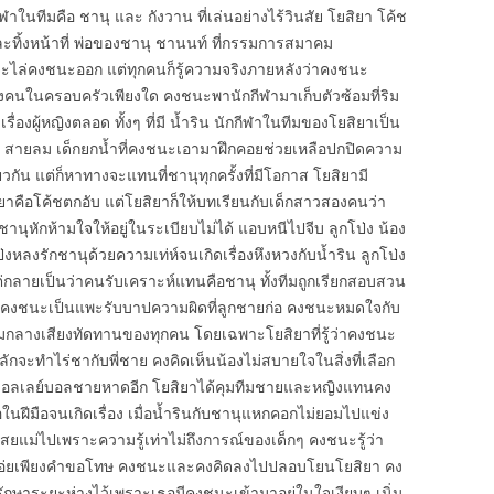
ในทีมคือ ชานุ และ กังวาน ที่เล่นอย่างไร้วินสัย โยสิยา โค้ช
ิ้งหน้าที่ พ่อของชานุ ชานนท์ ที่กรรมการสมาคม
ะไล่คงชนะออก แต่ทุกคนก็รู้ความจริงภายหลังว่าคงชนะ
ของคนในครอบครัวเพียงใด คงชนะพานักกีฬามาเก็บตัวซ้อมที่ริม
รื่องผู้หญิงตลอด ทั้งๆ ที่มี น้ำริน นักกีฬาในทีมของโยสิยาเป็น
้ง สายลม เด็กยกน้ำที่คงชนะเอามาฝึกคอยช่วยเหลือปกปิดความ
ยวกัน แต่ก็หาทางจะแทนที่ชานุทุกครั้งที่มีโอกาส โยสิยามี
ิยาคือโค้ชตกอับ แต่โยสิยาก็ให้บทเรียนกับเด็กสาวสองคนว่า
 ชานุหักห้ามใจให้อยู่ในระเบียบไม่ได้ แอบหนีไปจีบ ลูกโป่ง น้อง
หลงรักชานุด้วยความเท่ห์จนเกิดเรื่องหึงหวงกับน้ำริน ลูกโป่ง
กลายเป็นว่าคนรับเคราะห์แทนคือชานุ ทั้งทีมถูกเรียกสอบสวน
ห้คงชนะเป็นแพะรับบาปความผิดที่ลูกชายก่อ คงชนะหมดใจกับ
่ามกลางเสียงทัดทานของทุกคน โดยเฉพาะโยสิยาที่รู้ว่าคงชนะ
ักจะทำไร่ชากับพี่ชาย คงคิดเห็นน้องไม่สบายใจในสิ่งที่เลือก
กับวอลเลย์บอลชายหาดอีก โยสิยาได้คุมทีมชายและหญิงแทนคง
ในฝีมือจนเกิดเรื่อง เมื่อน้ำรินกับชานุแหกคอกไม่ยอมไปแข่ง
เสยแม่ไปเพราะความรู้เท่าไม่ถึงการณ์ของเด็กๆ คงชนะรู้ว่า
จะเอ่ยเพียงคำขอโทษ คงชนะและคงคิดลงไปปลอบโยนโยสิยา คง
็รักษาระยะห่างไว้เพราะเธอมีคงชนะเข้ามาอยู่ในใจเงียบๆ เนิ่น