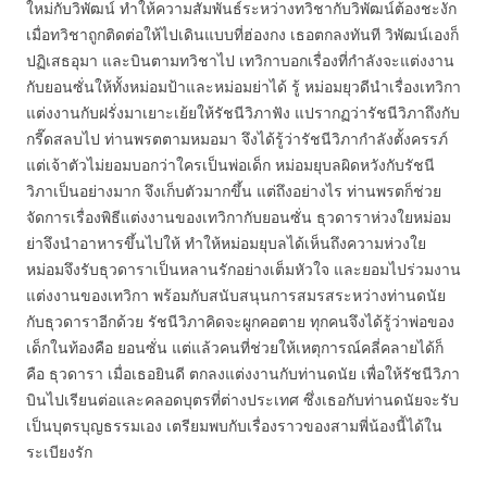
ใหม่กับวิพัฒน์ ทำให้ความสัมพันธ์ระหว่างทวิชากับวิพัฒน์ต้องชะงัก
เมื่อทวิชาถูกติดต่อให้ไปเดินแบบที่ฮ่องกง เธอตกลงทันที วิพัฒน์เองก็
ปฏิเสธอุมา และบินตามทวิชาไป เทวิกาบอกเรื่องที่กำลังจะแต่งงาน
กับยอนซั่นให้ทั้งหม่อมป้าและหม่อมย่าได้ รู้ หม่อมยุวดีนำเรื่องเทวิกา
แต่งงานกับฝรั่งมาเยาะเย้ยให้รัชนีวิภาฟัง แปรากฏว่ารัชนีวิภาถึงกับ
กรี๊ดสลบไป ท่านพรตตามหมอมา จึงได้รู้ว่ารัชนีวิภากำลังตั้งครรภ์
แต่เจ้าตัวไม่ยอมบอกว่าใครเป็นพ่อเด็ก หม่อมยุบลผิดหวังกับรัชนี
วิภาเป็นอย่างมาก จึงเก็บตัวมากขึ้น แต่ถึงอย่างไร ท่านพรตก็ช่วย
จัดการเรื่องพิธีแต่งงานของเทวิกากับยอนซั่น ธุวดาราห่วงใยหม่อม
ย่าจึงนำอาหารขึ้นไปให้ ทำให้หม่อมยุบลได้เห็นถึงความห่วงใย
หม่อมจึงรับธุวดาราเป็นหลานรักอย่างเต็มหัวใจ และยอมไปร่วมงาน
แต่งงานของเทวิกา พร้อมกับสนับสนุนการสมรสระหว่างท่านดนัย
กับธุวดาราอีกด้วย รัชนีวิภาคิดจะผูกคอตาย ทุกคนจึงได้รู้ว่าพ่อของ
เด็กในท้องคือ ยอนซั่น แต่แล้วคนที่ช่วยให้เหตุการณ์คลี่คลายได้ก็
คือ ธุวดารา เมื่อเธอยินดี ตกลงแต่งงานกับท่านดนัย เพื่อให้รัชนีวิภา
บินไปเรียนต่อและคลอดบุตรที่ต่างประเทศ ซึ่งเธอกับท่านดนัยจะรับ
เป็นบุตรบุญธรรมเอง เตรียมพบกับเรื่องราวของสามพี่น้องนี้ได้ใน
ระเบียงรัก