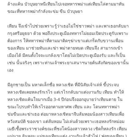
ล้างแค้น บัวบุษยาหนีเทียนไปเจอทหารพม่าแต่เทียนไล่ตามมาทัน
ขณะที่ทหารพม่ากำลังจะข่ม ขืน บัวบุษยา
เทียน จึงเข้าไปช่วยเพราะรู้ว่าเธอไม่ใช่ชาวพม่า และพาเธอกลับมา
กรุงศรีอยุธยา ด้วย พอถึงประตูเมืองทหารไม่ยอมเปิดประตูรับเพราะ
ต้องการ ให้ทหารพม่าที่ตามมาติดๆฆ่าเขาแต่เกร็ดกับขวานเพื่อน
ของเทียน มาช่วยทันและฆ่า พม่าตายหมด เทียนจึง สามารถเข้า
เมืองได้ มีคนตั้งใจจะแกล้งเขาโดยไม่เปิดประตูเมืองรับ และก็เป็น
เช่น นั้นจริงๆ เพราะท่านเจ้าพระยาเสนาฯนายต้นสังกัดของเขานั้น
เอง
มีลูกชายเป็น มหาดเล็กชื่อ หลวงเชิด ที่มีนิสัยเจ้าเล่ห์ ขี้ประจบ
หลวงเชิดเคยหลงรักเรไร แต่เรไรกลับมาแต่งงานกับ เทียน ทำให้
หลวงเชิดแค้นใจมากเมื่อ 3-4 ปีก่อนจึงออกอุบายว่าเทียนตาย ใน
ขณะไปรบทำให้เรไรออกตามหาศพ เทียน และ โดนทหารพม่า
ข่มขืนและฆ่าเธอ ต่อมาหลวงเชิดมาจีบส้มหอมน้องสาวเทียนเพื่อ
หวังสมบัติ ของเขา แต่ส้มหอม ไม่เล่นด้วยเพราะเธอหลงรักหม่อม
เมธีเชื้อพระราชวงค์ขณะที่ชงโคน้องสาวหลวง เชิดก็หลงรัก เทียน
แม่นาย จันหอม แม่ของเทียนแต่ง งานกับเจ้าสัวไห่ ( พ่อของเทียน )