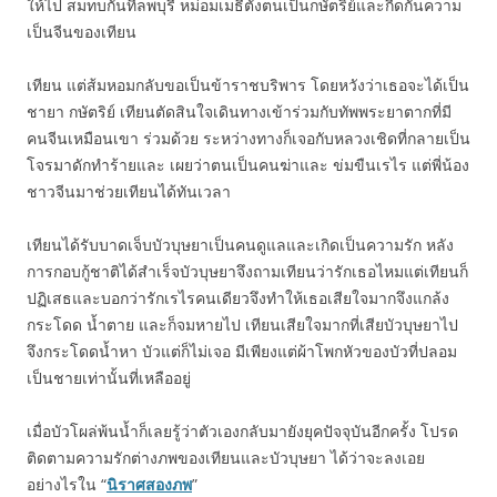
ให้ไป สมทบกันที่ลพบุรี หม่อมเมธีตั้งตนเป็นกษัตริย์และกีดกันความ
เป็นจีนของเทียน
เทียน แต่ส้มหอมกลับขอเป็นข้าราชบริพาร โดยหวังว่าเธอจะได้เป็น
ชายา กษัตริย์ เทียนตัดสินใจเดินทางเข้าร่วมกับทัพพระยาตากที่มี
คนจีนเหมือนเขา ร่วมด้วย ระหว่างทางก็เจอกับหลวงเชิดที่กลายเป็น
โจรมาดักทำร้ายและ เผยว่าตนเป็นคนฆ่าและ ข่มขืนเรไร แต่พี่น้อง
ชาวจีนมาช่วยเทียนได้ทันเวลา
เทียนได้รับบาดเจ็บบัวบุษยาเป็นคนดูแลและเกิดเป็นความรัก หลัง
การกอบกู้ชาติได้สำเร็จบัวบุษยาจึงถามเทียนว่ารักเธอไหมแต่เทียนก็
ปฏิเสธและบอกว่ารักเรไรคนเดียวจึงทำให้เธอเสียใจมากจึงแกล้ง
กระโดด น้ำตาย และก็จมหายไป เทียนเสียใจมากที่เสียบัวบุษยาไป
จึงกระโดดน้ำหา บัวแต่ก็ไม่เจอ มีเพียงแต่ผ้าโพกหัวของบัวที่ปลอม
เป็นชายเท่านั้นที่เหลืออยู่
เมื่อบัวโผล่พ้นน้ำก็เลยรู้ว่าตัวเองกลับมายังยุคปัจจุบันอีกครั้ง โปรด
ติดตามความรักต่างภพของเทียนและบัวบุษยา ได้ว่าจะลงเอย
อย่างไรใน “
นิราศสองภพ
”