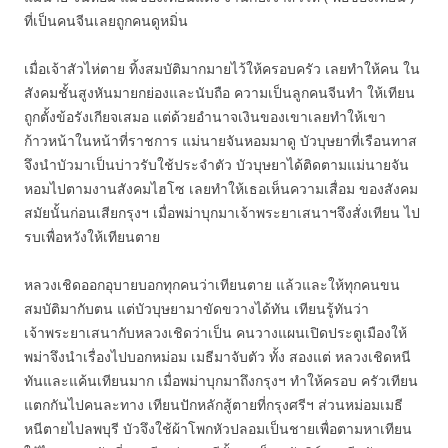
ที่เป็นคนจีนเลยถูกคนดูหมิ่น
เมื่อเจ้าสัวไห่ตาย ทิ้งสมบัติมากมายไว้ให้ครอบครัว เลยทำให้คน ใน
สังคมชั้นสูงหันมายกย่องและนับถือ ความเป็นลูกคนจีนทำ ให้เทียน
ถูกตั้งข้อรังเกียจเสมอ แต่ด้วยอำนาจเงินของเขาเลยทำให้เขา
ก้าวหน้าในหน้าที่ราชการ แม่นายจันหอมมาดู บัวบุษยาที่เรือนทาส
จึงนำบัวมาเป็นบ่าวรับใช้ประจำตัว บัวบุษยาได้ติดตามแม่นายจัน
หอมไปตามงานสังคมไฮโซ เลยทำให้เธอเห็นความเสื่อม ของสังคม
สมัยนั้นก่อนเสียกรุงฯ เมื่อพม่าบุกมาเจ้าพระยาเสนาฯจึงสั่งเทียน ไป
รบเพื่อหวังให้เทียนตาย
หลวงเชิดออกอุบายบอกทุกคนว่าเทียนตาย แล้วและให้ทุกคนขน
สมบัติมากับตน แต่บัวบุษยามาขัดขวางได้ทัน เทียนรู้ทันว่า
เจ้าพระยาเสนากับหลวงเชิดว่าเป็น คนวางแผนเปิดประตูเมืองให้
พม่าจึงนำเรื่องไปบอกหม่อม เมธีมาจับตัว ทั้ง สองแต่ หลวงเชิดหนี
ทันและแค้นเทียนมาก เมื่อพม่าบุกมาถึงกรุงฯ ทำให้ครอบ ครัวเทียน
แตกกันไปคนละทาง เทียนปักหลักสู้ตายที่กรุงศรีฯ ส่วนหม่อมเมธี
หนีตายไปลพบุรี บัวจึงใช้ผ้าโพกหัวปลอมเป็นชายเพื่อตามหาเทียน