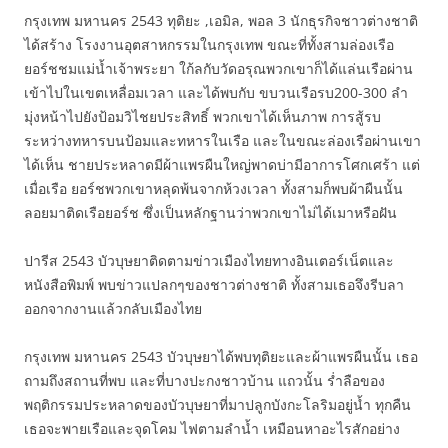
กรุงเทพ มหานคร 2543 ทุติยะ ,เอมิล, พอล 3 นักธุรกิจชาวต่างชาติ
ได้สร้าง โรงงานอุตสาหกรรมในกรุงเทพ ขณะที่ทั้งสามล่องเรือ
ยอร์ชชมแม่น้ำเจ้าพระยา ใก้ลกับวัดอรุณพวกเขาก็ได้แล่นเรือผ่าน
เข้าไปในเขตเหลื่อมเวลา และได้พบกับ ขบวนเรือรบ200-300 ลำ
มุ่งหน้าไปยังป้อมวิไชยประสิทธิ์ พวกเขาได้เห็นภาพ การสู้รบ
ระหว่างทหารบนป้อมและทหารในเรือ และในขณะล่องเรือผ่านเขา
ได้เห็น ชายประหลาดมีผ้าแพรผืนใหญ่พาดบ่ามีอาการโศกเศร้า แต่
เมื่อเรือ ยอร์ชพวกเขาหลุดพ้นจากห้วงเวลา ทั้งสามก็พบผ้าผืนนั้น
ลอยมาติดเรือยอร์ช ซึ่งเป็นหลักฐานว่าพวกเขาไม่ได้เมาหรือฝัน
ปารีส 2543 บัวบุษยาติดตามข่าวเมืองไทยทางอินเตอร์เน็ตและ
หนังสือพิมพ์ พบข่าวแปลกๆของชาวต่างชาติ ทั้งสามเธอจึงรีบลา
ออกจากงานแล้วกลับเมืองไทย
กรุงเทพ มหานคร 2543 บัวบุษยาได้พบทุติยะและผ้าแพรผืนนั้น เธอ
ถามถึงสถานที่พบ และที่บางปะกงชาวบ้าน แถวนั้น ร่ำลือของ
พฤติกรรมประหลาดของบัวบุษยาที่มาปลูกบังกะโลริมอยู่น้ำ ทุกคืน
เธอจะพายเรือและจุดโคม ไฟตามลำน้ำ เหมือนหาอะไรสักอย่าง