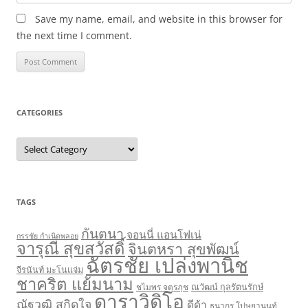
Save my name, email, and website in this browser for
the next time I comment.
CATEGORIES
Categories
TAGS
กันตนา
จอนนี่ แอนโฟเน่
กรรชัย กำเนิดพลอย
จารุณี สุขสวัสดิ์
จินตหรา สุขพัฒน์
ฉัตรชัย เปล่งพานิช
จีรนันท์ มะโนแจ่ม
ชาคริต แย้มนาม
ชไมพร จตุรภุช
ณวัฒน์ กุลรัตนรักษ์
ดาราวิดิโอ
ณัฐวุฒิ สกิดใจ
ดีด้า
ธนากร โปษยานนท์