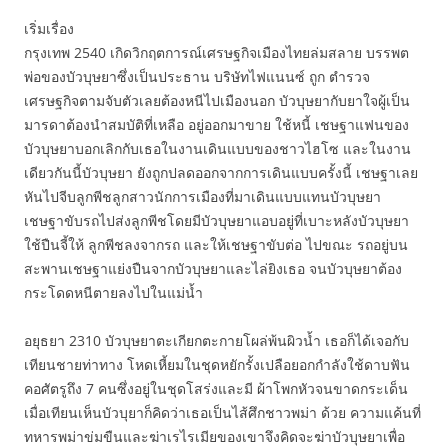
เริ่มเรื่อง
กรุงเทพ 2540 เกิดวิกฤตการณ์เศรษฐกิจเมืองไทยล่มสลาย บรรพต
พ่อของบัวบุษยาซึ่งเป็นประธาน บริษัทไฟแนนซ์ ถูก ตำรวจ
เศรษฐกิจตามจับตัวเลยต้องหนีไปเมืองนอก บัวบุษยากับยาใจผู้เป็น
มารดาต้องนำสมบัติที่เหลือ อยู่ออกมาขาย ใช้หนี้ เชษฐาแฟนของ
บัวบุษยาบอกเลิกกับเธอในงานเดินแบบของชาวไฮโซ และในงาน
เดียวกันนี้บัวบุษยา ยังถูกปลดออกจากการเดินแบบครั้งนี้ เชษฐาเลย
หันไปจีบลูกพีชลูกสาวนักการเมืองที่มาเดินแบบแทนบัวบุษยา
เชษฐาขับรถไปส่งลูกพีชโดยมีบัวบุษยาแอบอยู่ที่เบาะหลังบัวบุษยา
ใช้ปืนจี้ให้ ลูกพีชลงจากรถ และให้เชษฐาขับต่อ ไปขณะ รถอยู่บน
สะพานเชษฐาแย่งปืนจากบัวบุษยาและไล่ยิงเธอ จนบัวบุษยาต้อง
กระโดดหนีตายลงไปในแม่น้ำ
อยุธยา 2310 บัวบุษยาตะเกียกตะกายโผล่พ้นผิวน้ำ เธอก็ได้เจอกับ
เทียนชายท่าทาง โหดเหี้ยมในชุดหยักรั้งเปลือยอกกำลังใช้ดาบฟัน
คอศัตรูถึง 7 คนซึ่งอยู่ในชุดโสร่งและมี ผ้าโพกหัวจนขาดกระเด็น
เมื่อเทียนเห็นบัวบุยาก็คิดว่าเธอเป็นไส้ศึกชาวพม่า ด้วย ความแค้นที่
ทหารพม่าข่มขืนและฆ่าเรไรเมียของเขาจึงคิดจะฆ่าบัวบุษยาเพื่อ